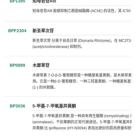
BP1395
知母皂苷AIII
知母皂苷AIII 能够抑制乙酰胆碱酯酶 (AChE) 的活性，其 IC50 值为
BPF2304
新圣草次苷
新圣草次苷 分离于自百日草 (Drynaria Rhizome)，在 
(acetylcholinesterase) 抑制剂。
BP0899
木犀草苷
木犀草素 7-O-β-D-葡萄糖苷是一种糖基氧基黄酮，是木犀草素
用。它是一种β-D-葡萄糖苷、一种三羟基黄酮、一种糖基氧基黄酮
(1-) 的共轭酸。
BP3036
5-甲基-7-甲氧基异黄酮
5-甲基-7-甲氧基异黄酮 是一种具有再生髓鞘 (remyelinating) 
(aromatase)，干扰睾酮的正常代谢途径。5-甲基-7-甲氧基异黄酮
异黄酮 比 Ipriflavone (HY-N0094) 表现出更好的肌