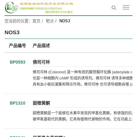
Toggl
navig
您当前的位置：
首页
靶点
NOS3
NOS3
产品编号
产品描述
BP0593
佛司可林
佛司可林 (Coleonol) 是一种有效的腺苷酸环化酶 (adenylate cy
也是一种细胞内 cAMP 形成的诱导剂。佛司可林 诱导多种细胞类型
具有血小板抗凝集和降压作用。佛司可林 也可诱导细胞自噬 (autop
BP1310
甜橙黄酮
甜橙黄酮是一个能够在水果中发现的甲基化黄酮，有很强的抗血管和抗
被甲氧基取代的黄酮。它具有植物代谢物的作用。它在功能上与