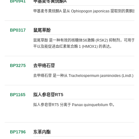
BP0941
甲基麦冬黄烷酮A
甲基麦冬黄烷酮A 是从 Ophiopogon japonicas 提取到
BP0317
鼠尾草酚
鼠尾草酚 是一种有效的核糖体S6激酶 (RSK2) 抑制剂，可用于胃癌相关
平以及能促进血红素氧合酶 1 (HMOX1) 的表达。
BP3275
去甲络石苷
去甲络石苷 是一种从 Trachelospermum jasminoides (Lindl
BP1165
拟人参皂苷RT5
拟人参皂苷RT5 分离于 Panax quinquefolium 中。
BP1796
东革内酯