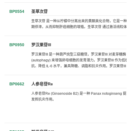
BP0554
圣草次苷
圣草次苷 是一种从柠檬中分离出来的黄酮类化合物，它是一种强效的抗氧化剂。
期停滞，从而抑制肝癌细胞的增殖。圣草次苷 通过激活线粒体
BP0950
罗汉果苷III
罗汉果苷III 是一种葫芦烷型三萜糖苷。罗汉果苷III 对麦芽糖酶 (mal
(autophagy) 来增强卵母细胞的发育潜力。罗汉果苷III 作为低极性
抗、降低 IL-6 水平，兼具降糖、调脂和抗炎作用。罗汉果苷III
BP0662
人参皂苷Re
人参皂苷Re (Ginsenoside B2) 是一种 Panax notogins
发挥抗炎作用。