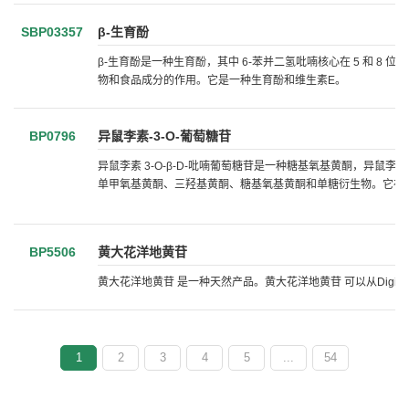
SBP03357
β-生育酚
β-生育酚是一种生育酚，其中 6-苯并二氢吡喃核心在 5 和 
物和食品成分的作用。它是一种生育酚和维生素E。
BP0796
异鼠李素-3-O-葡萄糖苷
异鼠李素 3-O-β-D-吡喃葡萄糖苷是一种糖基氧基黄酮，异鼠李素
单甲氧基黄酮、三羟基黄酮、糖基氧基黄酮和单糖衍生物。它在功
BP5506
黄大花洋地黄苷
黄大花洋地黄苷 是一种天然产品。黄大花洋地黄苷 可以从Digitalis 
1
2
3
4
5
...
54