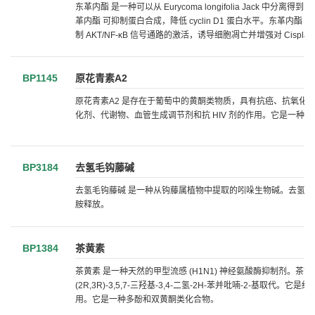
东革内酯 是一种可以从 Eurycoma longifolia Jack 中分
革内酯 可抑制蛋白合成，降低 cyclin D1 蛋白水平。东革内酯
制 AKT/NF-κB 信号通路的激活，诱导细胞凋亡并增强对 Cisplatin
BP1145
原花青素A2
原花青素A2 是存在于葡萄中的黄酮类物质，具有抗癌、抗氧化、
化剂、代谢物、血管生成调节剂和抗 HIV 剂的作用。它是一种原
BP3184
去氢毛钩藤碱
去氢毛钩藤碱 是一种从钩藤属植物中提取的吲哚生物碱。去氢毛
胺释放。
BP1384
茶黄素
茶黄素 是一种天然的甲型流感 (H1N1) 神经氨酸酶抑制剂。茶黄素是
(2R,3R)-3,5,7-三羟基-3,4-二氢-2H-苯并吡喃-2
用。它是一种多酚和双黄酮类化合物。