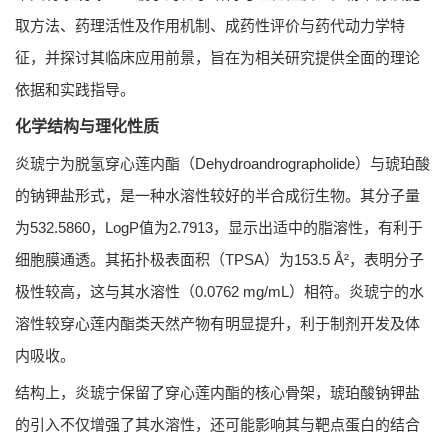
取方法、药理活性及作用机制、成药性评价与药代动力学特
征，并探讨其临床应用前景，旨在为相关研究提供全面的理论
依据和实践指导。
化学结构与理化性质
炎琥宁为脱氢穿心莲内酯（Dehydroandrographolide）与琥珀酸
的钠钾盐形式，是一种水溶性较好的半合成衍生物。其分子量
为532.5860，LogP值为2.7913，显示出适中的脂溶性，有利于
细胞膜通透。其拓扑极表面积（TPSA）为153.5 Å²，表明分子
极性较高，这与其水溶性（0.0762 mg/mL）相符。炎琥宁的水
溶性较穿心莲内酯类天然产物有明显提升，利于制剂开发及体
内吸收。
结构上，炎琥宁保留了穿心莲内酯的核心骨架，琥珀酸钠钾盐
的引入不仅增强了其水溶性，还可能影响其与靶点蛋白的结合