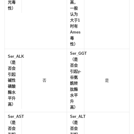
光毒
高，
性）
一般
认为
大于1
时有
Ames
毒
性）
Ser_GGT
Ser_ALK
（是
（是
否会
否会
引起γ-
引起
谷氨
碱性
否
是
酰转
磷酸
肽酶
酶水
水平
平升
升
高）
高）
Ser_AST
Ser_ALT
（是
（是
否会
否会