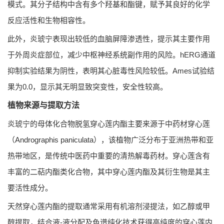
模式。其分子结构中含有多个羟基和酯键，赋予其良好的化学
反应活性和生物相容性。
此外，炎琥宁表现出较低的血脑屏障渗透性，提示其主要作用
于外周炎症部位，减少中枢神经系统副作用的风险。hERG通道
抑制实验结果为阴性，表明其心脏毒性风险较低。Ames试验结
果为0.0，显示其无明显致突变性，安全性较高。
植物来源与提取方法
炎琥宁的母体化合物脱氢穿心莲内酯主要来源于中药材穿心莲
（Andrographis paniculata），该植物广泛分布于亚洲热带和亚
热带地区，是传统中医药中重要的清热解毒药材。穿心莲含有
丰富的二萜内酯类化合物，其中穿心莲内酯及其衍生物是其主
要活性成分。
天然穿心莲内酯的提取通常采用有机溶剂浸提法，如乙醇或甲
醇提取，结合液-液分配及色谱纯化技术获得高纯度的穿心莲内