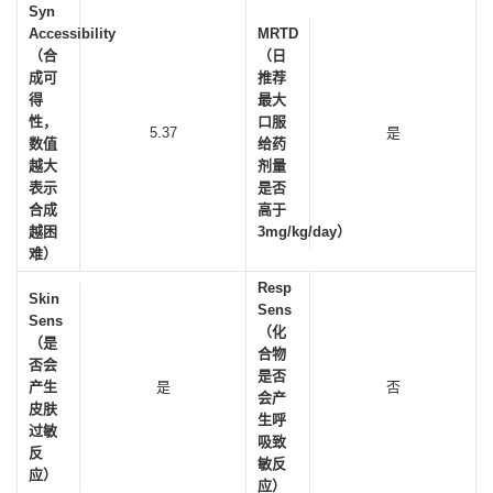
Syn
Accessibility
MRTD
（合
（日
成可
推荐
得
最大
性，
口服
5.37
是
数值
给药
越大
剂量
表示
是否
合成
高于
越困
3mg/kg/day）
难）
Resp
Skin
Sens
Sens
（化
（是
合物
否会
是否
产生
是
否
会产
皮肤
生呼
过敏
吸致
反
敏反
应）
应）