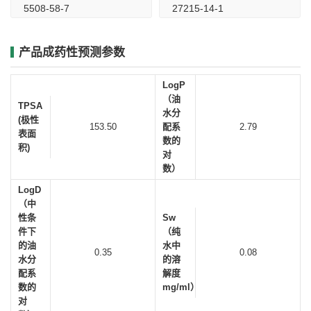
5508-58-7
27215-14-1
产品成药性预测参数
LogP
（油
TPSA
水分
(极性
153.50
配系
2.79
表面
数的
积)
对
数）
LogD
（中
性条
Sw
件下
（纯
的油
水中
0.35
0.08
水分
的溶
配系
解度
数的
mg/ml）
对