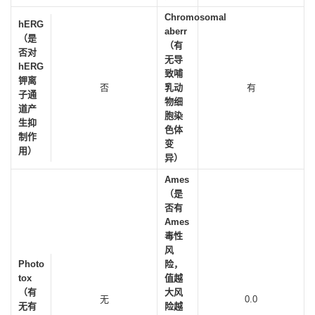
Chromosomal
hERG
aberr
（是
（有
否对
无导
hERG
致哺
钾离
否
乳动
有
子通
物细
道产
胞染
生抑
色体
制作
变
用）
异）
Ames
（是
否有
Ames
毒性
风
Photo
险，
tox
值越
（有
大风
无
0.0
无有
险越