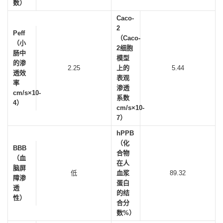
数）
Caco-
2
Peff
（Caco-
（小
2细胞
肠中
模型
的渗
2.25
上的
5.44
透效
表观
率
渗透
cm/s×10-
系数
4）
cm/s×10-
7）
hPPB
（化
BBB
合物
（血
在人
脑屏
低
血浆
89.32
障渗
蛋白
透
的结
性）
合分
数%）