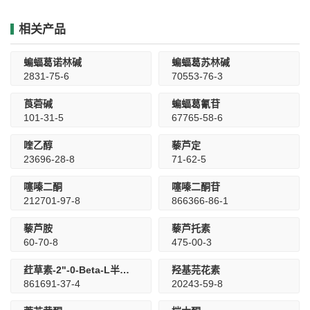
相关产品
蝙蝠葛诺林碱
蝙蝠葛苏林碱
2831-75-6
70553-76-3
莨菪碱
蝙蝠葛氰苷
101-31-5
67765-58-6
喹乙醇
藜芦定
23696-28-8
71-62-5
噻嗪二酮
噻嗪二酮苷
212701-97-8
866366-86-1
藜芦胺
藜芦托素
60-70-8
475-00-3
荭草素-2"-0-Beta-L半乳糖苷
羟基芫花素
861691-37-4
20243-59-8