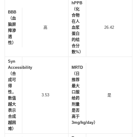
hPPB
（化
BBB
合物
（血
在人
脑屏
高
血浆
26.42
障渗
蛋白
透
的结
性）
合分
数%）
Syn
Accessibility
MRTD
（合
（日
成可
推荐
得
最大
性，
口服
3.53
是
数值
给药
越大
剂量
表示
是否
合成
高于
越困
3mg/kg/day）
难）