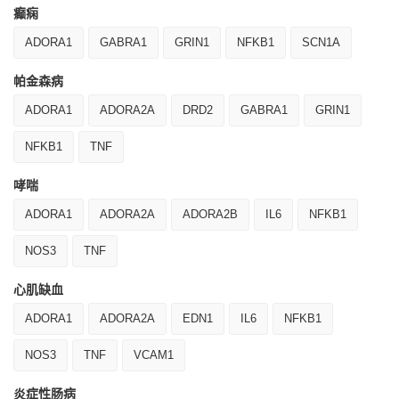
癫痫
ADORA1
GABRA1
GRIN1
NFKB1
SCN1A
帕金森病
ADORA1
ADORA2A
DRD2
GABRA1
GRIN1
NFKB1
TNF
哮喘
ADORA1
ADORA2A
ADORA2B
IL6
NFKB1
NOS3
TNF
心肌缺血
ADORA1
ADORA2A
EDN1
IL6
NFKB1
NOS3
TNF
VCAM1
炎症性肠病