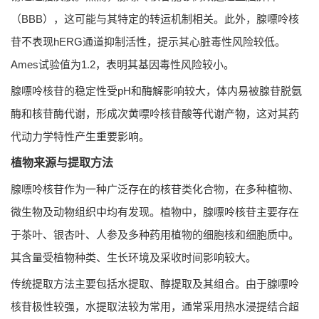
（BBB），这可能与其特定的转运机制相关。此外，腺嘌呤核
苷不表现hERG通道抑制活性，提示其心脏毒性风险较低。
Ames试验值为1.2，表明其基因毒性风险较小。
腺嘌呤核苷的稳定性受pH和酶解影响较大，体内易被腺苷脱氨
酶和核苷酶代谢，形成次黄嘌呤核苷酸等代谢产物，这对其药
代动力学特性产生重要影响。
植物来源与提取方法
腺嘌呤核苷作为一种广泛存在的核苷类化合物，在多种植物、
微生物及动物组织中均有发现。植物中，腺嘌呤核苷主要存在
于茶叶、银杏叶、人参及多种药用植物的细胞核和细胞质中。
其含量受植物种类、生长环境及采收时间影响较大。
传统提取方法主要包括水提取、醇提取及其组合。由于腺嘌呤
核苷极性较强，水提取法较为常用，通常采用热水浸提结合超