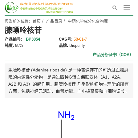
Toggl
navig
您当前的位置：
首页
产品目录
中药化学成分化合物库
腺嘌呤核苷
产品编号：
BP3054
CAS号:
58-61-7
纯度:
98%
品牌:
Biopurify
产品分析证书（COA）
腺嘌呤核苷 (Adenine riboside) 是一种普遍存在的可透过血脑屏
障的内源性分泌物，是通过四种G蛋白偶联受体（A1、A2A、
A2B 和 A3）的起作用。腺嘌呤核苷 几乎影响细胞生理学的所有
方面，包括神经元活动、血管功能、血小板聚集和血细胞调节。