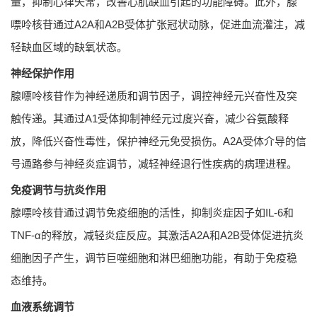
量，抑制心律失常，改善心肌缺血引起的功能障碍。此外，腺
嘌呤核苷通过A2A和A2B受体扩张冠状动脉，促进血流灌注，减
轻缺血区域的缺氧状态。
神经保护作用
腺嘌呤核苷作为神经递质和调节因子，调控神经元兴奋性及突
触传递。其通过A1受体抑制神经元过度兴奋，减少谷氨酸释
放，降低兴奋性毒性，保护神经元免受损伤。A2A受体介导的信
号通路参与神经炎症调节，减轻神经退行性疾病的病理进程。
免疫调节与抗炎作用
腺嘌呤核苷通过调节免疫细胞的活性，抑制炎症因子如IL-6和
TNF-α的释放，减轻炎症反应。其激活A2A和A2B受体促进抗炎
细胞因子产生，调节巨噬细胞和淋巴细胞功能，有助于免疫稳
态维持。
血液系统调节