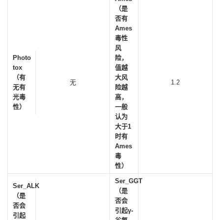
（是
否有
Ames
毒性
风
Photo
险，
tox
值越
（有
大风
无
1.2
无有
险越
光毒
高，
性）
一般
认为
大于1
时有
Ames
毒
性）
Ser_GGT
Ser_ALK
（是
（是
否会
否会
引起γ-
引起