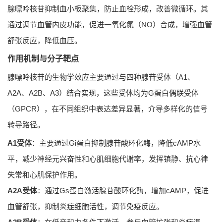
腺嘌呤核苷抑制血小板聚集，防止血栓形成，改善微循环。其
通过调节血管内皮功能，促进一氧化氮（NO）合成，增强血管
舒张反应，降低血压。
作用机制与分子靶点
腺嘌呤核苷的生物学效应主要通过与四种腺苷受体（A1、
A2A、A2B、A3）结合实现，这些受体均为G蛋白偶联受体
（GPCR），在不同组织中表达差异显著，介导多样化的信号
转导路径。
A1受体
：主要通过Gi蛋白抑制腺苷酸环化酶，降低cAMP水
平，减少神经元兴奋性和心肌细胞代谢率，发挥镇静、抗心律
失常和心肌保护作用。
A2A受体
：通过Gs蛋白激活腺苷酸环化酶，增加cAMP，促进
血管舒张，抑制炎症细胞活性，调节免疫反应。