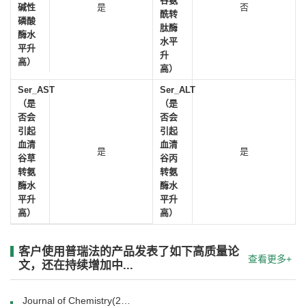
谷氨
碱性
是
否
酰转
磷酸
肽酶
酶水
水平
平升
升
高）
高）
Ser_AST
Ser_ALT
（是
（是
否会
否会
引起
引起
血清
血清
是
是
谷草
谷丙
转氨
转氨
酶水
酶水
平升
平升
高）
高）
客户使用普瑞法的产品发表了如下高质量论
查看更多+
文，还在持续增加中...
Journal of Chemistry(26 May 2020)