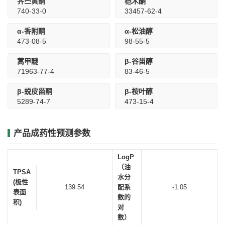
荠苎黄酮
桤木酮
740-33-0
33457-62-4
α-香附酮
α-松油醇
473-08-5
98-55-5
蒿甲醚
β-谷甾醇
71963-77-4
83-46-5
β-蜕皮甾酮
β-桉叶醇
5289-74-7
473-15-4
产品成药性预测参数
LogP
（油
TPSA
水分
(极性
139.54
配系
-1.05
表面
数的
积)
对
数）