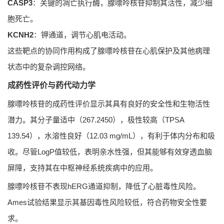
CASP3
：关键的凋亡执行酶，腺嘌呤核苷抑制其活性，减少细
胞死亡。
KCNH2
：钾通道，调节心肌电活动。
这些靶点的协同作用构成了腺嘌呤核苷在心肌保护及其他病理
状态中的复杂调控网络。
成药性评价与药代动力学
腺嘌呤核苷的成药性评价显示其具有良好的安全性和生物活性
潜力。其分子量适中（267.2450），极性较高（TPSA
139.54），水溶性良好（12.03 mg/mL），有利于体内分布和吸
收。尽管LogP值较低，表明亲水性强，但其能够有效穿透血脑
屏障，支持其在中枢神经系统疾病中的应用。
腺嘌呤核苷不表现hERG通道抑制，降低了心脏毒性风险。
Ames试验结果显示其基因毒性风险较低，符合药物安全性要
求。