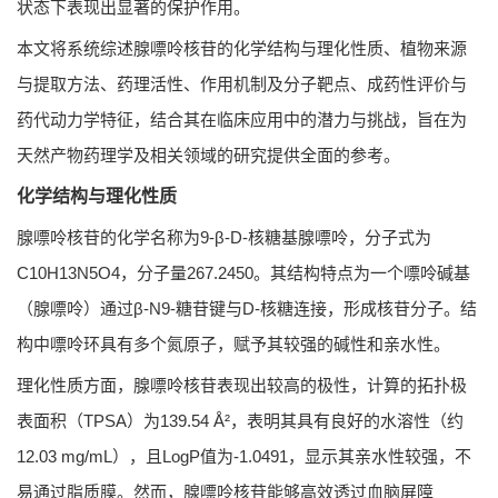
状态下表现出显著的保护作用。
本文将系统综述腺嘌呤核苷的化学结构与理化性质、植物来源
与提取方法、药理活性、作用机制及分子靶点、成药性评价与
药代动力学特征，结合其在临床应用中的潜力与挑战，旨在为
天然产物药理学及相关领域的研究提供全面的参考。
化学结构与理化性质
腺嘌呤核苷的化学名称为9-β-D-核糖基腺嘌呤，分子式为
C10H13N5O4，分子量267.2450。其结构特点为一个嘌呤碱基
（腺嘌呤）通过β-N9-糖苷键与D-核糖连接，形成核苷分子。结
构中嘌呤环具有多个氮原子，赋予其较强的碱性和亲水性。
理化性质方面，腺嘌呤核苷表现出较高的极性，计算的拓扑极
表面积（TPSA）为139.54 Å²，表明其具有良好的水溶性（约
12.03 mg/mL），且LogP值为-1.0491，显示其亲水性较强，不
易通过脂质膜。然而，腺嘌呤核苷能够高效透过血脑屏障