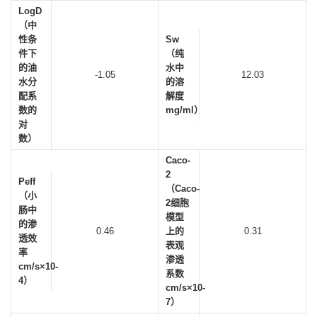
LogD
（中
性条
Sw
件下
（纯
的油
水中
-1.05
12.03
水分
的溶
配系
解度
数的
mg/ml）
对
数）
Caco-
2
Peff
（Caco-
（小
2细胞
肠中
模型
的渗
0.46
上的
0.31
透效
表观
率
渗透
cm/s×10-
系数
4）
cm/s×10-
7）