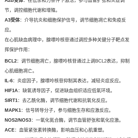
A2B受体
：在低亲和力条件下激活，参与血管扩张和炎症调
节，调控细胞代谢和增殖。
A3受体
：介导抗炎和细胞保护信号，调节细胞凋亡和免疫反
应。
在心肌缺血病理中，腺嘌呤核苷通过调控多种关键分子靶点发
挥保护作用：
BCL2
：调节细胞凋亡，腺嘌呤核苷通过上调BCL2表达，抑制
心肌细胞凋亡。
IL-6
：炎症因子，腺嘌呤核苷抑制其表达，减轻炎症反应。
HIF1A
：缺氧诱导因子，促进缺血组织适应低氧环境。
SIRT1
：去乙酰化酶，调节细胞代谢和抗氧化反应。
MAPK1
：信号转导分子，参与细胞生存和应激反应。
NOS2/NOS3
：一氧化氮合酶，调节血管舒张和氧化应激。
ACE
：血管紧张素转换酶，影响血压和心肌重塑。