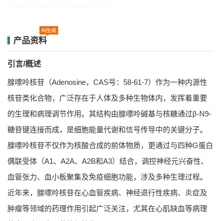
产品资料
引言/概述
腺嘌呤核苷（Adenosine，CAS号：58-61-7）作为一种内源性
核苷类化合物，广泛存在于人体及多种生物体内，发挥着重要
的生理和病理调节作用。其结构由腺嘌呤碱基与核糖通过β-N9-
糖苷键连接而成，是细胞能量代谢和信号传导中的关键分子。
腺嘌呤核苷不仅作为核酸合成的前体物质，更通过与四种G蛋白
偶联受体（A1、A2A、A2B和A3）结合，调控神经元兴奋性、
血管张力、血小板聚集及免疫细胞功能，涉及多种生理过程。
近年来，腺嘌呤核苷在心血管疾病、神经退行性疾病、炎症及
肿瘤等领域的药理作用引起广泛关注，尤其在心肌缺血等病理