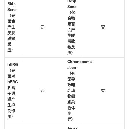
Resp
Skin
Sens
Sens
（化
（是
合物
否会
是否
产生
是
否
会产
皮肤
生呼
过敏
吸致
反
敏反
应）
应）
Chromosomal
hERG
aberr
（是
（有
否对
无导
hERG
致哺
钾离
否
乳动
有
子通
物细
道产
胞染
生抑
色体
制作
变
用）
异）
Ames