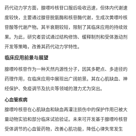
药代动力学方面，腺嘌呤核苷口服后吸收迅速，但体内代谢速
度较快，主要通过腺苷脱氨酶和核苷酶代谢，生成次黄嘌呤核
苷酸等代谢产物。其半衰期较短，限制了其临床应用的持续效
果。为此，研究者尝试通过结构修饰、缓释制剂和受体激动剂
开发等策略，改善其药代动力学特性。
临床应用前景与展望
腺嘌呤核苷作为一种天然内源性分子，因其多靶点、多途径的
药理作用，在临床应用中展现出广阔前景。其在心肌缺血、神
经保护、免疫调节及抗炎等领域的潜力尤为突出。
心血管疾病
腺嘌呤核苷在心肌缺血和缺血再灌注损伤中的保护作用已被大
量动物实验和部分临床试验验证。未来可开发基于腺嘌呤核苷
受体调节的心血管药物，改善心肌功能，降低心律失常发生