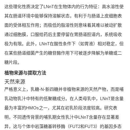
这些理化性质决定了LNnT在生物体内的行为特征：高水溶性使
其在肠道环境中能够保持溶解状态，有利于与肠道上皮细胞表
面的受体相互作用；而极低的脂溶性则意味着其难以被动扩散
通过细胞膜，口服给药后主要停留在胃肠道腔道内，系统吸收
极为有限。此外，LNnT在酸性条件下（如胃液）相对稳定，但
在某些肠道细菌产生的糖苷酶作用下可被逐步降解为单糖或二
糖片段。
植物来源与提取方法
天然来源
严格意义上，乳糖-N-新四糖并非植物来源的天然产物，而是哺
乳动物乳汁中特有的低聚糖成分。在人类母乳中，LNnT是含量
最为丰富的HMOs之一，尤其在初乳阶段浓度较高。研究表
明，不同遗传背景的哺乳期女性乳汁中LNnT含量存在显著差
异，这与个体中岩藻糖基转移酶（FUT2和FUT3）的基因多态