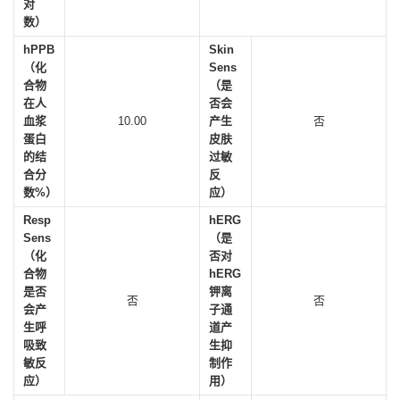
对
数）
hPPB
Skin
（化
Sens
合物
（是
在人
否会
血浆
10.00
产生
否
蛋白
皮肤
的结
过敏
合分
反
数%）
应）
Resp
hERG
Sens
（是
（化
否对
合物
hERG
是否
钾离
否
否
会产
子通
生呼
道产
吸致
生抑
敏反
制作
应）
用）