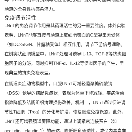
肠道的全身性抗感染潜力。
免疫调节活性
LNnT的免疫调节作用是其药理活性的另一重要维度。体外实验
表明，LNnT能够直接与肠道上皮细胞表面的C型凝集素受体
（如DC-SIGN、甘露糖受体）相互作用，调节下游信号通路。
在树突状细胞模型中，LNnT处理可诱导IL-10、TGF-β等抗炎细
胞因子的分泌，同时抑制TNF-α、IL-12等促炎因子的产生，呈
现典型的抗炎免疫表型。
在肠道炎症动物模型中，口服LNnT可减轻葡聚糖硫酸钠
（DSS）诱导的结肠炎症状，表现为体重下降减轻、疾病活动
指数降低及结肠组织病理损伤改善。机制上，LNnT通过促进调
节性T细胞（Treg）的分化与扩增，恢复肠道免疫稳态。此外，
LNnT还可增强肠道屏障功能，通过上调紧密连接蛋白（如
occludin、claudin-1）的表达，降低肠道通透性，减少内毒素向