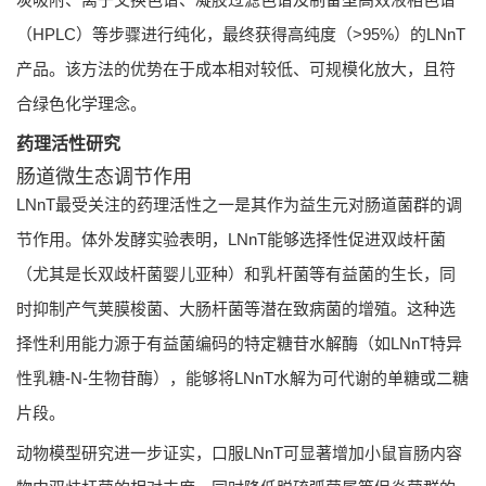
（HPLC）等步骤进行纯化，最终获得高纯度（>95%）的LNnT
产品。该方法的优势在于成本相对较低、可规模化放大，且符
合绿色化学理念。
药理活性研究
肠道微生态调节作用
LNnT最受关注的药理活性之一是其作为益生元对肠道菌群的调
节作用。体外发酵实验表明，LNnT能够选择性促进双歧杆菌
（尤其是长双歧杆菌婴儿亚种）和乳杆菌等有益菌的生长，同
时抑制产气荚膜梭菌、大肠杆菌等潜在致病菌的增殖。这种选
择性利用能力源于有益菌编码的特定糖苷水解酶（如LNnT特异
性乳糖-N-生物苷酶），能够将LNnT水解为可代谢的单糖或二糖
片段。
动物模型研究进一步证实，口服LNnT可显著增加小鼠盲肠内容