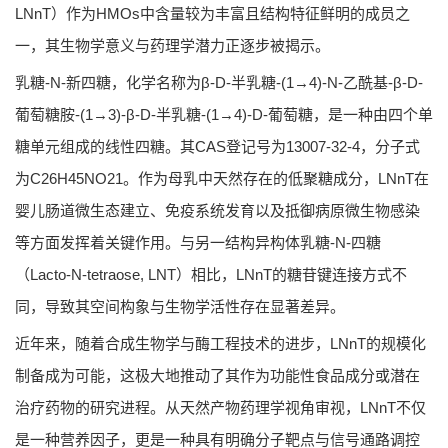
LNnT）作为HMOs中含量较为丰富且结构特征鲜明的成员之
一，其生物学意义与药理学潜力正逐步被揭示。
乳糖-N-新四糖，化学名称为β-D-半乳糖-(1→4)-N-乙酰基-β-D-
葡萄糖胺-(1→3)-β-D-半乳糖-(1→4)-D-葡萄糖，是一种由四个单
糖单元组成的线性四糖。其CAS登记号为13007-32-4，分子式
为C26H45NO21。作为母乳中天然存在的低聚糖成分，LNnT在
婴儿肠道微生态建立、免疫系统发育以及抵御病原微生物感染
等方面发挥着关键作用。与另一结构异构体乳糖-N-四糖
（Lacto-N-tetraose, LNT）相比，LNnT的糖苷键连接方式不
同，导致其空间构象与生物学活性存在显著差异。
近年来，随着合成生物学与酶工程技术的进步，LNnT的规模化
制备成为可能，这极大地推动了其作为功能性食品成分或潜在
治疗药物的研究进程。从天然产物药理学视角审视，LNnT不仅
是一种营养因子，更是一种具有明确分子靶点与信号通路调控