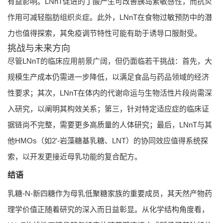
有益影响。LNnT促进的丁酸产生可改善胰岛素敏感性，而抗炎
作用可减轻脂肪组织炎症。此外，LNnT在食物过敏预防中的潜
力也值得探索，其免疫调节特性可能有助于诱导口服耐受。
挑战与未来方向
尽管LNnT的临床应用前景广阔，但仍面临若干挑战：首先，大
规模生产成本仍需进一步降低，以满足食品与药品领域的经济
性要求；其次，LNnT在体内的代谢命运与生物活性片段尚需深
入研究，以阐明其构效关系；第三，针对特定适应症的临床证
据链尚不完整，需要更多高质量的人体研究；最后，LNnT与其
他HMOs（如2′-岩藻糖基乳糖、LNT）的协同效应值得系统探
索，以开发更接近母乳功能的复合配方。
结语
乳糖-N-新四糖作为母乳低聚糖家族的重要成员，其天然产物药
理学价值正随着研究的深入而日益彰显。从化学结构角度看，