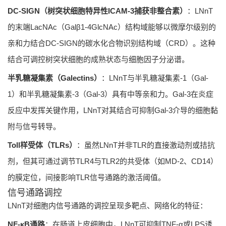
DC-SIGN（树突状细胞特异性ICAM-3捕获非整合素）
：LNnT
的末端LacNAc（Galβ1-4GlcNAc）结构域能够以微摩尔级别的
亲和力结合DC-SIGN的碳水化合物识别结构域（CRD）。这种
结合可调控树突状细胞的成熟状态与细胞因子分泌谱。
半乳糖凝集素（Galectins）
：LNnT与半乳糖凝集素-1（Gal-
1）和半乳糖凝集素-3（Gal-3）具有中等亲和力。Gal-3在炎症
反应中发挥关键作用，LNnT对其结合可抑制Gal-3介导的细胞黏
附与信号转导。
Toll样受体（TLRs）
：虽然LNnT并非TLR的直接激动剂或拮抗
剂，但其可通过调节TLR4与TLR2的共受体（如MD-2、CD14）
的膜定位，间接影响TLR信号通路的激活阈值。
信号通路调控
LNnT对细胞内信号通路的调控呈现多靶点、网络化的特征：
NF-κB通路
：在肠道上皮细胞中，LNnT可抑制TNF-α或LPS诱