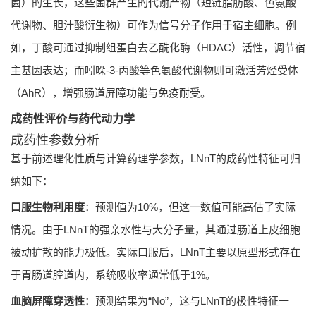
菌）的生长，这些菌群产生的代谢产物（短链脂肪酸、色氨酸
代谢物、胆汁酸衍生物）可作为信号分子作用于宿主细胞。例
如，丁酸可通过抑制组蛋白去乙酰化酶（HDAC）活性，调节宿
主基因表达；而吲哚-3-丙酸等色氨酸代谢物则可激活芳烃受体
（AhR），增强肠道屏障功能与免疫耐受。
成药性评价与药代动力学
成药性参数分析
基于前述理化性质与计算药理学参数，LNnT的成药性特征可归
纳如下：
口服生物利用度
：预测值为10%，但这一数值可能高估了实际
情况。由于LNnT的强亲水性与大分子量，其通过肠道上皮细胞
被动扩散的能力极低。实际口服后，LNnT主要以原型形式存在
于胃肠道腔道内，系统吸收率通常低于1%。
血脑屏障穿透性
：预测结果为“No”，这与LNnT的极性特征一