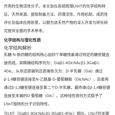
作用的生物活性分子。本文旨在系统梳理LNnT的化学结构特
征、天然来源、提取制备方法、药理活性、作用机制、成药性
评价及临床应用前景，以期为该天然产物的深入开发与转化研
究提供全面的学术参考。
化学结构与理化性质
化学结构解析
乳糖-N-新四糖的结构核心由四个单糖残基通过特定的糖苷键连
接而成。其精确结构序列为：Galβ1-4GlcNAcβ1-3Galβ1-
4Glc。从非还原端到还原端依次为：D-半乳糖（Gal）通过
β-1,4糖苷键连接至N-乙酰基-D-葡萄糖胺（GlcNAc），后者再
通过β-1,3糖苷键连接至第二个D-半乳糖，最终通过β-1,4糖苷键
连接至末端的D-葡萄糖（Glc）。这种线性排列方式赋予了
LNnT独特的分子识别特性。
与LNT（Galβ1-3GlcNAcβ1-3Galβ1-4Glc）相比，LNnT的关键