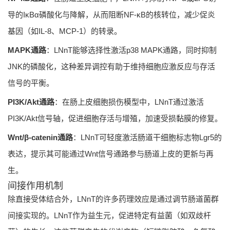
导的IκBα磷酸化与降解，从而阻断NF-κB的核转位，减少促炎
基因（如IL-8、MCP-1）的转录。
MAPK通路
：LNnT能够选择性激活p38 MAPK通路，同时抑制
JNK的磷酸化，这种差异调控有助于维持细胞应激反应与存活
信号的平衡。
PI3K/Akt通路
：在肠上皮细胞损伤模型中，LNnT通过激活
PI3K/Akt信号轴，促进细胞存活与增殖，加速受损黏膜的修复。
Wnt/β-catenin通路
：LNnT可轻度激活肠道干细胞标志物Lgr5的
表达，提示其可能通过Wnt信号通路参与肠道上皮的更新与再
生。
间接作用机制
除直接受体结合外，LNnT的许多药理效应是通过调节肠道菌群
间接实现的。LNnT作为益生元，促进特定有益菌（如双歧杆