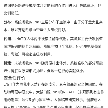
过细胞旁路途径或受体介导的转胞吞作用进入门静脉循环，但
比例极低。
分布
：系统吸收的LNnT主要分布于血液中，由于分子量大且亲
水，难以穿透毛细血管壁进入组织间隙。
代谢
：LNnT在人体内不被宿主酶系代谢。其降解主要依赖肠道
菌群编码的糖苷水解酶，降解产物（半乳糖、N-乙酰氨基葡萄
糖、乳糖）可被宿主吸收利用。
排泄
：未被吸收的LNnT随粪便排出体外。系统吸收的部分可能
通过肾脏以原型形式排泄，但这一途径的贡献极小。
安全性评价
LNnT作为母乳中天然存在的成分，具有较高的安全性阈值。在
动物毒理学研究中，大鼠口服LNnT的NOAEL（未观察到有害作
用的剂量）超过5 g/kg体重/天。人体临床研究显示，健康成人
每日摄入10-20克LNnT未报告严重不良事件，仅少数受试者出现