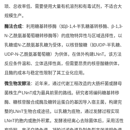
琐、总收率低、需要使用大量有机溶剂和有毒试剂，不适合大
规模生产。
酶法合成
：利用糖基转移酶（如β-1,4-半乳糖基转移酶、β-1,3-
N-乙酰氨基葡萄糖转移酶等）的底物特异性与区域选择性，以
乳糖或N-乙酰氨基乳糖为受体，以核苷酸糖（如UDP-半乳糖、
UDP-N-乙酰氨基葡萄糖）为供体，在体外构建LNnT。该方法
反应条件温和、立体选择性高，但需要昂贵的核苷酸糖供体，
且酶的成本与稳定性限制了其工业化应用。
微生物发酵法
：近年来，通过代谢工程改造的大肠杆菌或酵母
菌株生产LNnT成为最具前景的路线。研究者将编码糖基转移
酶、糖核苷酸合成酶及糖转运蛋白的基因导入宿主菌，构建完
整的LNnT生物合成途径。以乳糖为底物，通过发酵过程实现
LNnT的胞内或胞外积累。发酵液经离心去除菌体后，采用活性
炭吸附、离子交换色谱、凝胶过滤色谱及制备型高效液相色谱