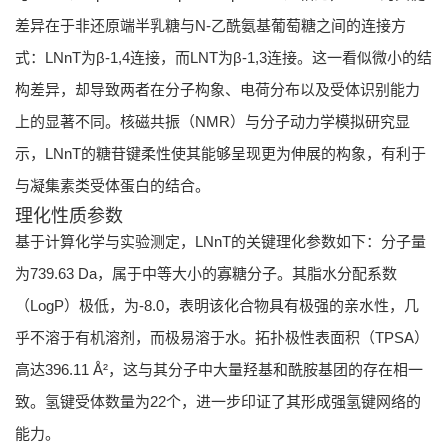
差异在于非还原端半乳糖与N-乙酰氨基葡萄糖之间的连接方
式：LNnT为β-1,4连接，而LNT为β-1,3连接。这一看似微小的结
构差异，却导致两者在分子构象、电荷分布以及受体识别能力
上的显著不同。核磁共振（NMR）与分子动力学模拟研究显
示，LNnT的糖苷键柔性使其能够呈现更为伸展的构象，有利于
与凝集素类受体蛋白的结合。
理化性质参数
基于计算化学与实验测定，LNnT的关键理化参数如下：分子量
为739.63 Da，属于中等大小的寡糖分子。其脂水分配系数
（LogP）极低，为-8.0，表明该化合物具有极强的亲水性，几
乎不溶于有机溶剂，而极易溶于水。拓扑极性表面积（TPSA）
高达396.11 Å²，这与其分子中大量羟基和酰胺基团的存在相一
致。氢键受体数量为22个，进一步印证了其形成强氢键网络的
能力。