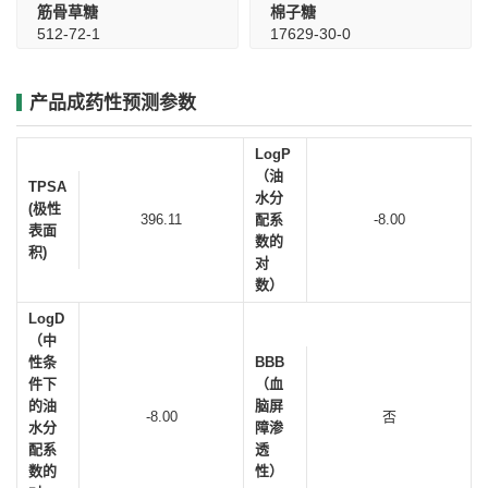
筋骨草糖
棉子糖
512-72-1
17629-30-0
产品成药性预测参数
LogP
（油
TPSA
水分
(极性
396.11
配系
-8.00
表面
数的
积)
对
数）
LogD
（中
性条
BBB
件下
（血
的油
脑屏
-8.00
否
水分
障渗
配系
透
数的
性）