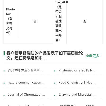
Ser_ALK
（是
Photo
否会
tox
引起
（有
否
碱性
否
无有
磷酸
光毒
酶水
性）
平升
高）
客户使用普瑞法的产品发表了如下高质量论
查看更多+
文，还在持续增加中...
인삼열매 발효추출물을 함유한 제품의 품질안정성(October, 2019)
Phytomedicine(2015 Feb.15. )
nature communications(27 May 2021)
Food Chemistry(1 November 2016)
Journal of Chromatography B(15 December 2016)
Enzyme and Microbial Technology(December 2024)