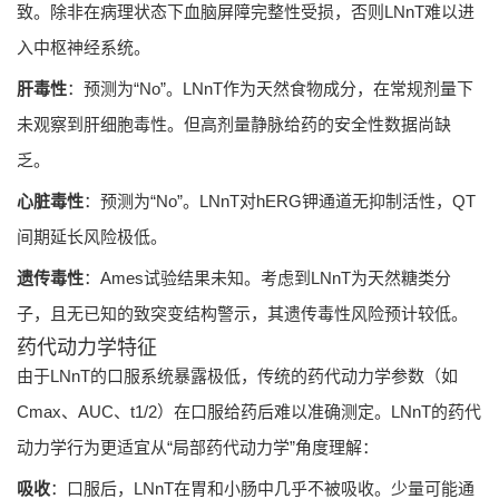
致。除非在病理状态下血脑屏障完整性受损，否则LNnT难以进
入中枢神经系统。
肝毒性
：预测为“No”。LNnT作为天然食物成分，在常规剂量下
未观察到肝细胞毒性。但高剂量静脉给药的安全性数据尚缺
乏。
心脏毒性
：预测为“No”。LNnT对hERG钾通道无抑制活性，QT
间期延长风险极低。
遗传毒性
：Ames试验结果未知。考虑到LNnT为天然糖类分
子，且无已知的致突变结构警示，其遗传毒性风险预计较低。
药代动力学特征
由于LNnT的口服系统暴露极低，传统的药代动力学参数（如
Cmax、AUC、t1/2）在口服给药后难以准确测定。LNnT的药代
动力学行为更适宜从“局部药代动力学”角度理解：
吸收
：口服后，LNnT在胃和小肠中几乎不被吸收。少量可能通