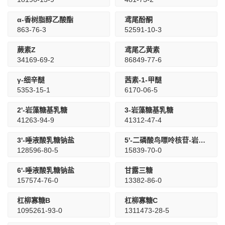
α-香树脂醇乙酸酯
鸢尾酚酮
863-76-3
52591-10-3
蕨素Z
鸢尾乙黄素
34169-69-2
86849-77-6
γ-细辛醚
茜素-1-甲醚
5353-15-1
6170-06-5
2'-岩藻糖基乳糖
3-岩藻糖基乳糖
41263-94-9
41312-47-4
3'-唾液酸乳糖钠盐
5'-二磷酸鸟嘌呤核苷-岩藻糖二钠盐
128596-80-5
15839-70-0
6'-唾液酸乳糖钠盐
甘露三糖
157574-76-0
13382-86-0
杠柳寡糖B
杠柳寡糖C
1095261-93-0
1311473-28-5