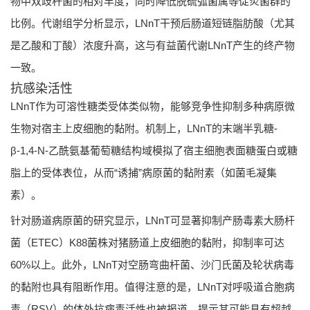
物中双歧杆菌的相对丰度，同时降低脱硫弧菌属等促炎菌群的
比例。代谢组学分析显示，LNnT干预后肠道短链脂肪酸（尤其
是乙酸和丁酸）浓度升高，这与有益菌代谢LNnT产生的终产物
一致。
抗感染活性
LNnT作为可溶性糖类受体类似物，能够竞争性抑制多种病原微
生物对宿主上皮细胞的黏附。机制上，LNnT的末端半乳糖-
β-1,4-N-乙酰氨基葡萄糖结构域模拟了宿主细胞表面糖蛋白或糖
脂上的受体表位，从而“诱捕”病原菌的黏附素（如菌毛凝集
素）。
针对肠道病原菌的研究显示，LNnT可显著抑制产肠毒素大肠杆
菌（ETEC）K88菌株对猪肠道上皮细胞的黏附，抑制率可达
60%以上。此外，LNnT对空肠弯曲杆菌、沙门氏菌及轮状病毒
的黏附也具有阻断作用。值得注意的是，LNnT对呼吸道合胞病
毒（RSV）的体外抗病毒活性也被报道，提示其可能具有超越