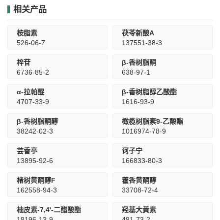
相关产品
桉脂素
茯苓新酸A
526-06-7
137551-38-3
梓苷
β-香树脂酮
6736-85-2
638-97-1
α-拉帕醌
β-香树脂醇乙酸酯
4707-33-9
1616-93-9
β-香树脂酮醇
橄榄树脂素9-乙酸酯
38242-02-3
1016974-78-9
芸香亭
诃子宁
13895-92-6
166833-80-3
楮树黄酮醇F
藿香黄酮醇
162558-94-3
33708-72-4
柚皮素-7,4'-二醋酸酯
羟基大黄素
18196-13-9
481-73-2