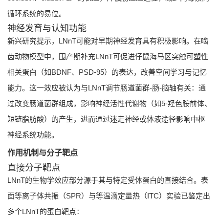
循环系统的易位。
神经发育与认知功能
新兴研究提示，LNnT可能对早期神经发育具有积极影响。在啮
齿动物模型中，围产期补充LNnT可促进仔鼠海马区突触可塑性
相关蛋白（如BDNF、PSD-95）的表达，改善空间学习与记忆
能力。这一效应被认为与LNnT调节肠道菌群-肠-脑轴有关：通
过改变肠道菌群组成，影响神经活性代谢物（如5-羟色胺前体、
短链脂肪酸）的产生，进而通过迷走神经或体液途径影响中枢
神经系统功能。
作用机制与分子靶点
直接分子靶点
LNnT的生物学效应部分源于其与特定受体蛋白的直接结合。表
面等离子体共振（SPR）与等温滴定量热（ITC）实验已鉴定出
多个LNnT的蛋白靶点：