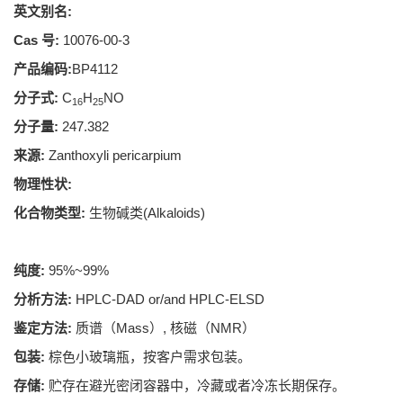
英文别名:
Cas 号:
10076-00-3
产品编码:
BP4112
分子式:
C
H
NO
16
25
分子量:
247.382
来源:
Zanthoxyli pericarpium
物理性状:
化合物类型:
生物碱类(Alkaloids)
纯度:
95%~99%
分析方法:
HPLC-DAD or/and HPLC-ELSD
鉴定方法:
质谱（Mass）, 核磁（NMR）
包装:
棕色小玻璃瓶，按客户需求包装。
存储:
贮存在避光密闭容器中，冷藏或者冷冻长期保存。