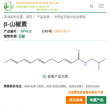
Toggl
navig
您当前的位置：
首页
产品目录
中药化学成分化合物库
β-山椒素
产品编号：
BP4112
CAS号:
10076-00-3
植物来源:
花椒
查看产品大图
销售联系电话：
400-829-7929，028-82633860，82633397，82633165
注册登陆后查看价格及下单
点击咨询
收藏产品