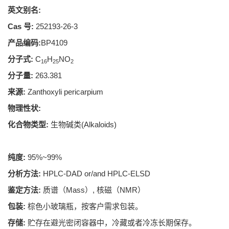
英文别名:
Cas 号:
252193-26-3
产品编码:
BP4109
分子式:
C
H
NO
16
25
2
分子量:
263.381
来源:
Zanthoxyli pericarpium
物理性状:
化合物类型:
生物碱类(Alkaloids)
纯度:
95%~99%
分析方法:
HPLC-DAD or/and HPLC-ELSD
鉴定方法:
质谱（Mass）, 核磁（NMR）
包装:
棕色小玻璃瓶，按客户需求包装。
存储:
贮存在避光密闭容器中，冷藏或者冷冻长期保存。