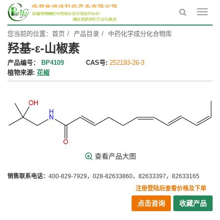
Toggl
navig
您当前的位置：
首页
产品目录
中药化学成分化合物库
羟基-ε-山椒素
产品编号：
BP4109
CAS号:
252193-26-3
植物来源:
花椒
查看产品大图
销售联系电话：
400-829-7929，028-82633860，82633397，82633165
注册登陆后查看价格及下单
点击咨询
收藏产品