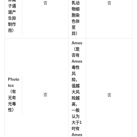
否
乳动
否
子通
物细
道产
胞染
生抑
色体
制作
变
用）
异）
Ames
（是
否有
Ames
毒性
风
Photo
险，
tox
值越
（有
大风
否
否
无有
险越
光毒
高，
性）
一般
认为
大于1
时有
Ames