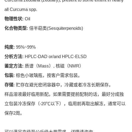
all Curcuma spp.
物理性状:
Oil
化合物类型:
倍半萜类(Sesquiterpenoids)
纯度:
95%~99%
分析方法:
HPLC-DAD or/and HPLC-ELSD
鉴定方法:
质谱（Mass）, 核磁（NMR）
包装:
棕色小玻璃瓶，按客户需求包装。
存储:
贮存在避光密闭容器中，冷藏或者冷冻长期保存。
样品溶液最好临用新配。如果需要提前配制的话，最好分成独
立包装冷冻保存（-20℃以下），临用前再取出解冻，通常可以
保存2周。
可以满足克级至公斤级大量需求，详情请咨询。