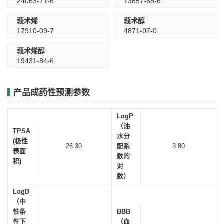
24063-71-6
13657-68-6
莪术烯
莪术醇
17910-09-7
4871-97-0
莪术烯醇
19431-84-6
产品成药性预测参数
LogP
（油
TPSA
水分
(极性
26.30
配系
3.80
表面
数的
积)
对
数）
LogD
（中
性条
BBB
件下
（血