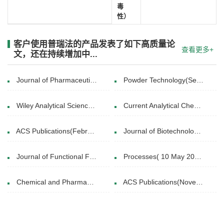
毒
性）
客户使用普瑞法的产品发表了如下高质量论
查看更多+
文，还在持续增加中...
Journal of Pharmaceutical and Biomedical Analysis(15 October 2024)
Powder Technology(September 2012)
Wiley Analytical Science(22 September 2021)
Current Analytical Chemistry(2020)
ACS Publications(February 24, 2025)
Journal of Biotechnology(10 February 2020)
Journal of Functional Foods(August 2018)
Processes( 10 May 2021)
Chemical and Pharmaceutical Bulletin(20161201)
ACS Publications(November 17, 2021)