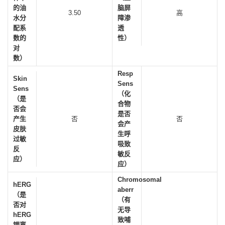
的油
脑屏
3.50
高
水分
障渗
配系
透
数的
性）
对
数）
Resp
Skin
Sens
Sens
（化
（是
合物
否会
是否
产生
否
否
会产
皮肤
生呼
过敏
吸致
反
敏反
应）
应）
Chromosomal
hERG
aberr
（是
（有
否对
无导
hERG
致哺
钾离