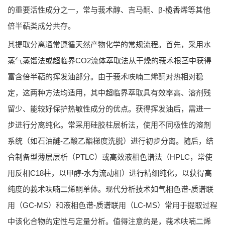
的重要活性成分之一，常与莪术醇、吉马酮、β-榄香烯等其他
倍半萜类成分共存。
其提取分离通常遵循天然产物化学的常规流程。首先，采用水
蒸气蒸馏法或超临界CO2流体萃取法从干燥的莪术根茎中获得
富含倍半萜的挥发油部分。由于莪术呋喃二烯酮对热相对稳
定，这两种方法均适用，其中超临界萃取具有效率高、溶剂残
留少、能较好保护热敏性成分的优点。获得挥发油后，需进一
步进行分离纯化。常采用硅胶柱层析法，使用不同极性的溶剂
系统（如石油醚-乙酸乙酯梯度洗脱）进行初步分离。随后，结
合制备型薄层层析（PTLC）或高效液相色谱法（HPLC，常使
用反相C18柱，以甲醇-水为流动相）进行精细纯化，以获得高
纯度的莪术呋喃二烯酮单体。现代分析技术如气相色谱-质谱联
用（GC-MS）和液相色谱-质谱联用（LC-MS）常用于提取过程
中该化合物的定性与定量分析。值得注意的是，莪术呋喃二烯