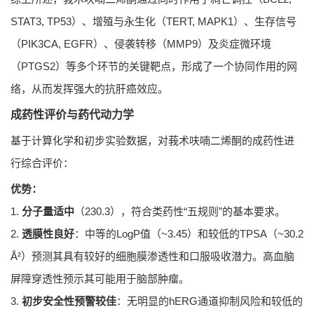
STAT3, TP53）、增殖与永生化（TERT, MAPK1）、生存信号
（PIK3CA, EGFR）、侵袭转移（MMP9）及炎症微环境
（PTGS2）等多个环节的关键靶点，形成了一个协同作用的网
络，从而发挥强大的抗肝癌效应。
成药性评价与药代动力学
基于计算化学和初步实验数据，对莪术呋喃二烯酮的成药性进
行综合评价：
优势：
1.
分子量适中
（230.3），符合类药性“五规则”的基本要求。
2.
透膜性良好
：中等的LogP值（~3.45）和较低的TPSA（~30.2
Å²）预测其具有较好的细胞膜渗透性和口服吸收潜力。高血脑
屏障穿透性预示其可能用于脑部肿瘤。
3.
初步安全性预警较佳
：无明显的hERG通道抑制风险和较低的