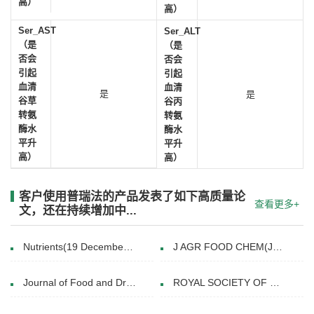
高）
高）
Ser_AST
Ser_ALT
（是
（是
否会
否会
引起
引起
血清
血清
是
是
谷草
谷丙
转氨
转氨
酶水
酶水
平升
平升
高）
高）
客户使用普瑞法的产品发表了如下高质量论
查看更多+
文，还在持续增加中...
Nutrients(19 December 2019)
J AGR FOOD CHEM(January 14, 2014)
Journal of Food and Drug Analysis( 4, October 2018)
ROYAL SOCIETY OF CHEMISTRY( 21st November 2017)