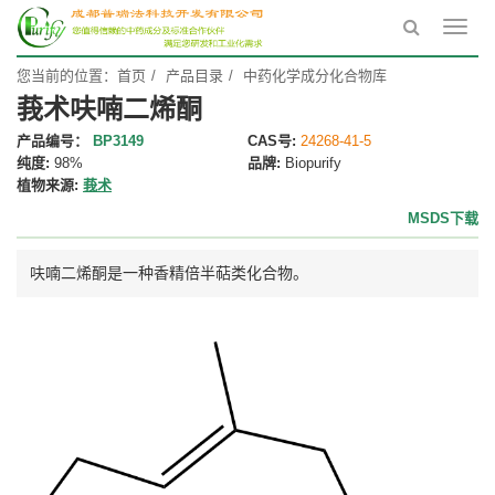
Toggl
navig
您当前的位置：
首页
产品目录
中药化学成分化合物库
莪术呋喃二烯酮
产品编号：
BP3149
CAS号:
24268-41-5
纯度:
98%
品牌:
Biopurify
植物来源:
莪术
MSDS下载
呋喃二烯酮是一种香精倍半萜类化合物。