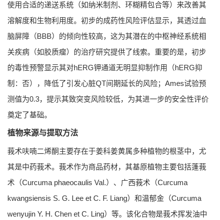
使用合适的递送系统（如纳米制剂、环糊精包合等）来改善其
溶解度和生物利用度。初步的成药性风险评估显示，其透过血
脑屏障（BBB）的倾向性较高，这为其潜在的中枢神经系统相
关疾病（如胶质瘤）的治疗研究提供了线索。重要的是，初步
的毒性预警显示其对hERG钾通道无明显抑制作用（hERG抑
制：否），降低了引发心脏QT间期延长的风险；Ames试验预
测值为0.3，提示其致突变风险较低，为其进一步的安全性评价
奠定了基础。
植物来源与提取方法
莪术呋喃二烯酮主要存在于姜科姜黄属多种植物的根茎中，尤
其是中药莪术。莪术作为商品药材，其基原植物主要包括蓬莪
术（Curcuma phaeocaulis Val.）、广西莪术（Curcuma
kwangsiensis S. G. Lee et C. F. Liang）和温郁金（Curcuma
wenyujin Y. H. Chen et C. Ling）等。该化合物是莪术挥发油中