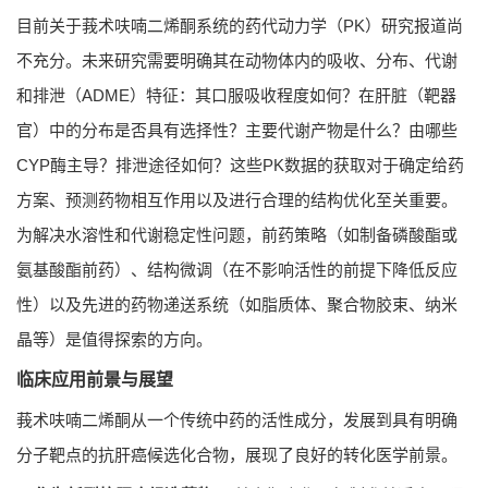
目前关于莪术呋喃二烯酮系统的药代动力学（PK）研究报道尚
不充分。未来研究需要明确其在动物体内的吸收、分布、代谢
和排泄（ADME）特征：其口服吸收程度如何？在肝脏（靶器
官）中的分布是否具有选择性？主要代谢产物是什么？由哪些
CYP酶主导？排泄途径如何？这些PK数据的获取对于确定给药
方案、预测药物相互作用以及进行合理的结构优化至关重要。
为解决水溶性和代谢稳定性问题，前药策略（如制备磷酸酯或
氨基酸酯前药）、结构微调（在不影响活性的前提下降低反应
性）以及先进的药物递送系统（如脂质体、聚合物胶束、纳米
晶等）是值得探索的方向。
临床应用前景与展望
莪术呋喃二烯酮从一个传统中药的活性成分，发展到具有明确
分子靶点的抗肝癌候选化合物，展现了良好的转化医学前景。