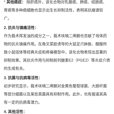
*
其他癌症：
除肝癌外，该化合物对乳腺癌、肺癌、结肠癌、
胃癌等多种癌细胞也显示出生长抑制活性，表明其抗瘤谱较
广。
2. 抗炎与镇痛活性：
作为莪术挥发油的成分之一，莪术呋喃二烯酮也贡献了母体药
物的抗炎镇痛作用。在角叉菜胶诱导的大鼠足爪肿胀、醋酸所
致小鼠扭体等经典炎症和疼痛模型中，该化合物表现出显著的
抑制效果。其抗炎作用与抑制前列腺素E2（PGE2）等炎症介质
的生成有关。
3. 抗菌与抗病毒活性：
初步研究显示，莪术呋喃二烯酮对金黄色葡萄球菌、大肠杆菌
等部分细菌以及某些真菌具有抑制作用。此外，也有报道其具
有一定的抗病毒潜力。
4. 其他活性：