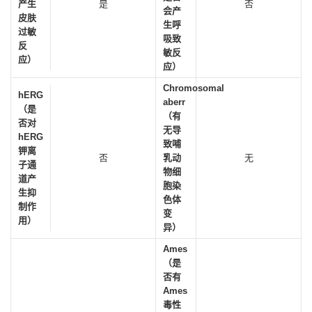
产生
是
否
会产
皮肤
生呼
过敏
吸致
反
敏反
应）
应）
Chromosomal
hERG
aberr
（是
（有
否对
无导
hERG
致哺
钾离
否
乳动
无
子通
物细
道产
胞染
生抑
色体
制作
变
用）
异）
Ames
（是
否有
Ames
毒性