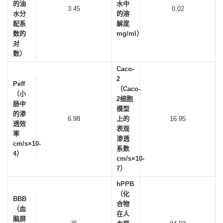
的油
水中
3.45
0.02
水分
的溶
配系
解度
数的
mg/ml）
对
数）
Caco-
2
Peff
（Caco-
（小
2细胞
肠中
模型
的渗
6.98
上的
16.95
透效
表观
率
渗透
cm/s×10-
系数
4）
cm/s×10-
7）
hPPB
（化
BBB
合物
（血
在人
脑屏