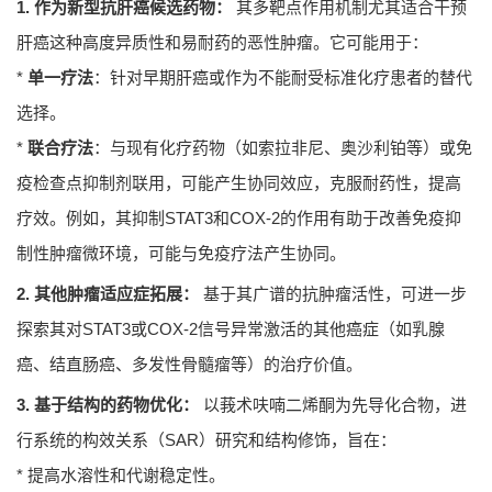
1. 作为新型抗肝癌候选药物：
其多靶点作用机制尤其适合干预
肝癌这种高度异质性和易耐药的恶性肿瘤。它可能用于：
*
单一疗法
：针对早期肝癌或作为不能耐受标准化疗患者的替代
选择。
*
联合疗法
：与现有化疗药物（如索拉非尼、奥沙利铂等）或免
疫检查点抑制剂联用，可能产生协同效应，克服耐药性，提高
疗效。例如，其抑制STAT3和COX-2的作用有助于改善免疫抑
制性肿瘤微环境，可能与免疫疗法产生协同。
2. 其他肿瘤适应症拓展：
基于其广谱的抗肿瘤活性，可进一步
探索其对STAT3或COX-2信号异常激活的其他癌症（如乳腺
癌、结直肠癌、多发性骨髓瘤等）的治疗价值。
3. 基于结构的药物优化：
以莪术呋喃二烯酮为先导化合物，进
行系统的构效关系（SAR）研究和结构修饰，旨在：
* 提高水溶性和代谢稳定性。