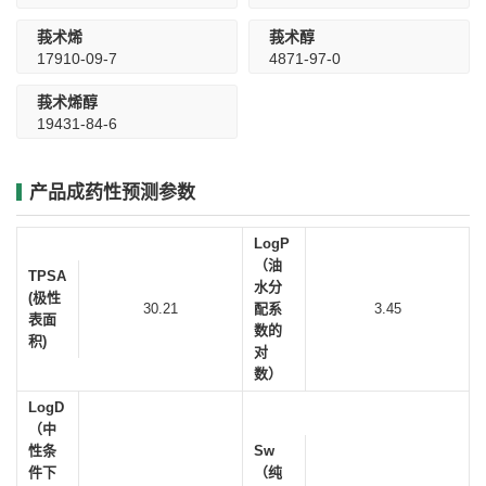
莪术烯
莪术醇
17910-09-7
4871-97-0
莪术烯醇
19431-84-6
产品成药性预测参数
LogP
（油
TPSA
水分
(极性
30.21
配系
3.45
表面
数的
积)
对
数）
LogD
（中
性条
Sw
件下
（纯