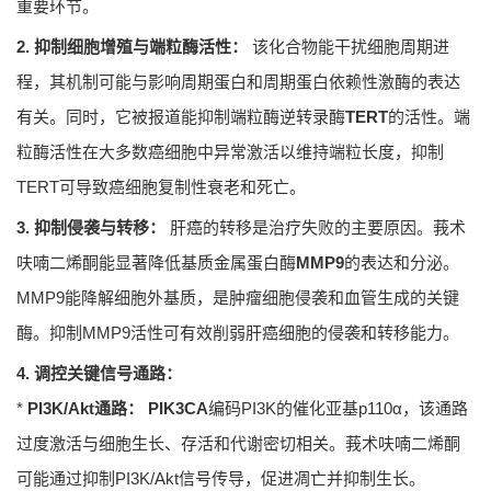
重要环节。
2. 抑制细胞增殖与端粒酶活性：
该化合物能干扰细胞周期进
程，其机制可能与影响周期蛋白和周期蛋白依赖性激酶的表达
有关。同时，它被报道能抑制端粒酶逆转录酶
TERT
的活性。端
粒酶活性在大多数癌细胞中异常激活以维持端粒长度，抑制
TERT可导致癌细胞复制性衰老和死亡。
3. 抑制侵袭与转移：
肝癌的转移是治疗失败的主要原因。莪术
呋喃二烯酮能显著降低基质金属蛋白酶
MMP9
的表达和分泌。
MMP9能降解细胞外基质，是肿瘤细胞侵袭和血管生成的关键
酶。抑制MMP9活性可有效削弱肝癌细胞的侵袭和转移能力。
4. 调控关键信号通路：
*
PI3K/Akt通路：
PIK3CA
编码PI3K的催化亚基p110α，该通路
过度激活与细胞生长、存活和代谢密切相关。莪术呋喃二烯酮
可能通过抑制PI3K/Akt信号传导，促进凋亡并抑制生长。