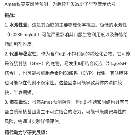
Ames致突变风险预测，为后续开发减少了早期警示信号。
挑战：
1.
水溶性差
：这是其面临的主要物理化学挑战。极低的水溶性
（0.0236 mg/mL）可能严重影响其口服生物利用度以及静脉给
药的制剂难度。
2.
代谢与稳定性
：作为含有α,β-不饱和酮的烯烃化合物，它可能
是谷胱甘肽（GSH）的底物，易发生II相结合反应（如与GSH
结合），也可能被细胞色素P450酶系（CYP）代谢。其呋喃环
也可能存在代谢不稳定性。这些因素可能导致其体内清除较
快，半衰期短。
3.
潜在毒性
：虽然Ames预测阴性，但α,β-不饱和酮结构具有与
蛋白质亲核基团发生不可逆结合的潜力，可能带来脱靶毒性的
风险，需通过实验详细评估。
药代动力学研究展望：