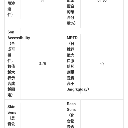
高
血浆
84.93
障渗
蛋白
透
的结
性）
合分
数%）
Syn
Accessibility
MRTD
（合
（日
成可
推荐
得
最大
性，
口服
3.76
否
数值
给药
越大
剂量
表示
是否
合成
高于
越困
3mg/kg/day）
难）
Resp
Skin
Sens
Sens
（化
（是
合物
否会
是否