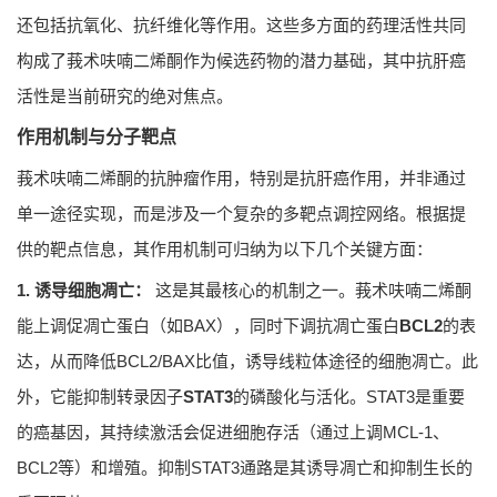
还包括抗氧化、抗纤维化等作用。这些多方面的药理活性共同
构成了莪术呋喃二烯酮作为候选药物的潜力基础，其中抗肝癌
活性是当前研究的绝对焦点。
作用机制与分子靶点
莪术呋喃二烯酮的抗肿瘤作用，特别是抗肝癌作用，并非通过
单一途径实现，而是涉及一个复杂的多靶点调控网络。根据提
供的靶点信息，其作用机制可归纳为以下几个关键方面：
1. 诱导细胞凋亡：
这是其最核心的机制之一。莪术呋喃二烯酮
能上调促凋亡蛋白（如BAX），同时下调抗凋亡蛋白
BCL2
的表
达，从而降低BCL2/BAX比值，诱导线粒体途径的细胞凋亡。此
外，它能抑制转录因子
STAT3
的磷酸化与活化。STAT3是重要
的癌基因，其持续激活会促进细胞存活（通过上调MCL-1、
BCL2等）和增殖。抑制STAT3通路是其诱导凋亡和抑制生长的