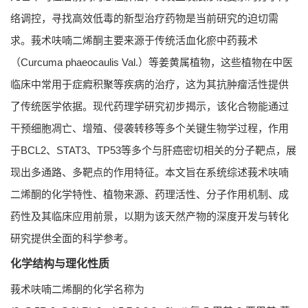
络调控，寻找高效低毒的新型治疗药物是当前研究的迫切需
求。莪术呋喃二烯酮主要来源于传统活血化瘀中药莪术
（Curcuma phaeocaulis Val.）等姜黄属植物，这些植物在中医
临床中常用于症瘕积聚等疾病的治疗，这为其抗肿瘤活性提供
了传统医学依据。现代药理学研究初步揭示，该化合物能通过
干预细胞凋亡、增殖、侵袭转移等多个关键生物学过程，作用
于BCL2、STAT3、TP53等多个与肝癌密切相关的分子靶点，展
现出多通路、多靶点的作用特征。本文旨在系统综述莪术呋喃
二烯酮的化学特性、植物来源、药理活性、分子作用机制、成
药性及其临床应用前景，以期为该天然产物的深度开发与转化
研究提供全面的科学参考。
化学结构与理化性质
莪术呋喃二烯酮的化学名称为