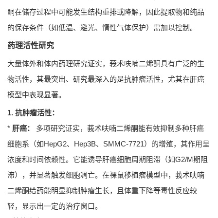
酮在储存过程中可能发生结构重排或降解，因此提取物和纯品
的保存条件（如低温、避光、惰性气体保护）需加以控制。
药理活性研究
大量体外和体内药理研究证实，莪术呋喃二烯酮具有广泛的生
物活性，其最突出、研究最深入的是抗肿瘤活性，尤其在肝癌
模型中表现显著。
1. 抗肿瘤活性：
*
肝癌：
多项研究证实，莪术呋喃二烯酮能有效抑制多种肝癌
细胞系（如HepG2、Hep3B、SMMC-7721）的增殖，其作用呈
浓度和时间依赖性。它能诱导肝癌细胞周期阻滞（如G2/M期阻
滞），并显著触发细胞凋亡。在裸鼠移植瘤模型中，莪术呋喃
二烯酮给药能明显抑制肿瘤生长，且体重下降等毒性反应较
轻，显示出一定的治疗窗口。