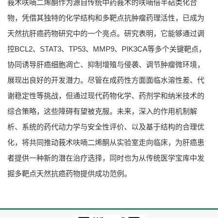
莪术呋喃二烯酮作为源自传统中药莪术的呋喃倍半萜类化合
物，凭借其独特的化学结构和多靶点抗肿瘤药理活性，已成为
天然抗肝癌药物研究中的一个亮点。研究表明，它能够通过调
控BCL2、STAT3、TP53、MMP9、PIK3CA等多个关键靶点，
协同诱导肝癌细胞凋亡、抑制增殖与侵袭、调节肿瘤微环境，
展现出良好的开发潜力。尽管在成药性方面面临水溶性差、代
谢稳定性等挑战，但通过现代药物化学、药剂学和纳米技术的
综合策略，这些障碍有望被克服。未来，深入的作用机制解
析、系统的药代动力学与安全性评价、以及基于结构的合理优
化，将共同推动莪术呋喃二烯酮从实验室走向临床，为肝癌患
者提供一种新的潜在治疗选择，同时也为从传统医学宝库中发
掘多靶点天然抗癌药物提供成功范例。