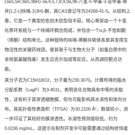
(3aS,5R,9aS,9bR)-3a,4,5,7,8,9,9a,9b-八氢-5-甲基-3-亚甲基-萘
并[1,2-c]呋喃-1(3H)-酮，其CAS登记号为24268-41-5。从结构上
看，它是一个典型的愈创木烷型倍半萜，核心骨架由一个十氢
化萘环系统与一个呋喃环稠合而成，并包含一个α,β-不饱和酮
（烯酮）结构单元。这种独特的呋喃-烯酮共轭体系是其发挥生
物活性的关键药效团，使其易于与生物大分子（如蛋白质中的
亲核氨基酸残基）发生迈克尔加成等反应，从而调控靶点功
能。
其分子式为C15H18O2，分子量为230.3070。计算所得的脂水
分配系数（LogP）为3.4531，表明该化合物具有中等的亲脂
性，这有利于其穿透细胞膜，但也可能影响其水溶性和体内分
布。其拓扑极性表面积（TPSA）为30.2100 Å²，数值较小，进
一步印证了其较好的膜渗透性。水溶性预测值较低，约为
0.0236 mg/mL，这提示在制剂开发中可能需要通过结构修饰或