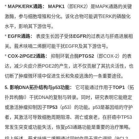
*
MAPK/ERK通路：
MAPK1
（即ERK2）是MAPK通路的关键
激酶，参与细胞增殖和分化。该化合物可能调节ERK的磷酸化
水平，影响其下游信号。
*
EGFR通路：
表皮生长因子受体
EGFR
的过表达与肝癌进展相
关。莪术呋喃二烯酮可能干扰EGFR及其下游信号。
*
COX-2/PGE2通路：
抑制环氧合酶
PTGS2
（即COX-2）的表
达，减少炎症介质PGE2的产生，这不仅贡献了其抗炎活性，也
切断了肿瘤微环境中促进生长和免疫逃逸的一条重要途径。
5. 影响DNA拓扑结构与p53功能：
它可能通过作用于
TOP1
（拓
扑异构酶I）干扰DNA的复制与转录。同时，研究表明它能稳定
或激活肿瘤抑制因子
TP53
（p53）的功能。p53是基因组的守护
者，其激活可导致细胞周期阻滞、凋亡或衰老，在肝癌中TP53
常发生突变或功能失活，恢复p53通路功能是重要的治疗策略。
综上所述，莪术呋喃二烯酮通过同时作用于凋亡调控（BCL2,