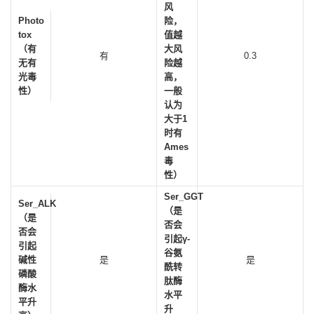
风
Photo
险，
tox
值越
（有
大风
有
0.3
无有
险越
光毒
高，
性）
一般
认为
大于1
时有
Ames
毒
性）
Ser_GGT
Ser_ALK
（是
（是
否会
否会
引起γ-
引起
谷氨
碱性
是
是
酰转
磷酸
肽酶
酶水
水平
平升
升