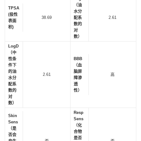
（油
TPSA
水分
(极性
38.69
配系
2.61
表面
数的
积)
对
数）
LogD
（中
性条
BBB
件下
（血
的油
脑屏
2.61
高
水分
障渗
配系
透
数的
性）
对
数）
Resp
Skin
Sens
Sens
（化
（是
合物
否会
是否
产生
否
否