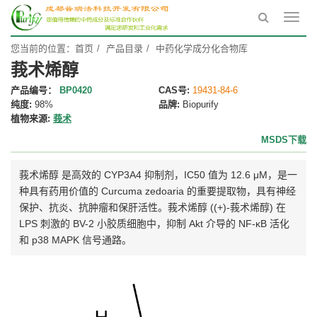
Toggl
navig
您当前的位置：
首页
产品目录
中药化学成分化合物库
莪术烯醇
产品编号：
BP0420
CAS号:
19431-84-6
纯度:
98%
品牌:
Biopurify
植物来源:
莪术
MSDS下载
莪术烯醇 是高效的 CYP3A4 抑制剂，IC50 值为 12.6 μM，是一
种具有药用价值的 Curcuma zedoaria 的重要提取物，具有神经
保护、抗炎、抗肿瘤和保肝活性。莪术烯醇 ((+)-莪术烯醇) 在
LPS 刺激的 BV-2 小胶质细胞中，抑制 Akt 介导的 NF-κB 活化
和 p38 MAPK 信号通路。