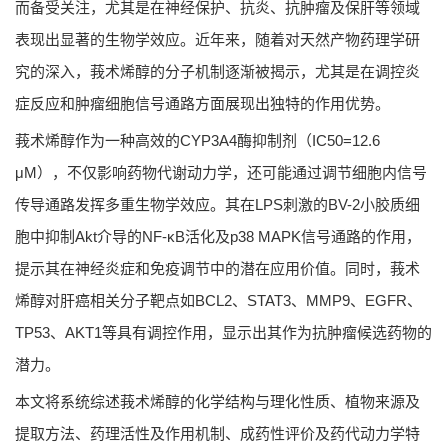
而备受关注，尤其是在神经保护、抗炎、抗肿瘤及保肝等领域
表现出显著的生物学效应。近年来，随着对天然产物药理学研
究的深入，莪术烯醇的分子机制逐渐被揭示，尤其是在调控炎
症反应和肿瘤细胞信号通路方面展现出独特的作用优势。
莪术烯醇作为一种高效的CYP3A4酶抑制剂（IC50=12.6
μM），不仅影响药物代谢动力学，还可能通过调节细胞内信号
传导通路发挥多重生物学效应。其在LPS刺激的BV-2小胶质细
胞中抑制Akt介导的NF-κB活化及p38 MAPK信号通路的作用，
提示其在神经炎症和免疫调节中的潜在应用价值。同时，莪术
烯醇对肝癌相关分子靶点如BCL2、STAT3、MMP9、EGFR、
TP53、AKT1等具有调控作用，显示出其作为抗肿瘤候选药物的
潜力。
本文将系统综述莪术烯醇的化学结构与理化性质、植物来源及
提取方法、药理活性及作用机制、成药性评价及药代动力学特