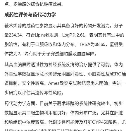
点、多通路的综合抗肿瘤效果。
成药性评价与药代动力学
莪术烯醇的成药性参数显示其具备良好的药物开发潜力。分子
量234.34，符合Lipinski规则，LogP为2.61，表明其具有适中的
脂溶性，有利于口服吸收和体内分布。TPSA为38.69，氢键受
体数为2，均有助于分子穿透细胞膜及血脑屏障。
其高血脑屏障透过性为神经系统疾病的治疗提供了可能。体内
外毒理学数据显示莪术烯醇无明显肝毒性、心脏毒性及hERG通
道抑制，安全性较高。Ames致突变试验结果尚未明确，需进一
步研究以评估其遗传毒性风险。
药代动力学方面，目前关于莪术烯醇的系统性研究较少。初步
数据显示其口服生物利用度良好，体内分布广泛，尤其在肝脏
和脑组织中浓度较高。代谢途径可能涉及肝脏CYP450酶系，尤