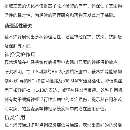
提取工艺的优化不仅提高了莪术烯醇的产率，还保证了其生物
活性的稳定性，为后续的药理研究和药物开发奠定了基础。
药理活性研究
莪术烯醇展现出多种药理活性，涵盖神经保护、抗炎、抗肿瘤
及保肝等方面。
神经保护作用
莪术烯醇在神经系统疾病模型中表现出显著的神经保护效应。
研究表明，在LPS刺激的BV-2小胶质细胞中，莪术烯醇能够抑
制Akt介导的NF-κB信号通路及p38 MAPK通路活化，降低炎症
因子如TNF-α、IL-1β的表达，减轻神经炎症反应。这种作用机
制有助于缓解神经退行性疾病中的炎症损伤，提示其在阿尔茨
海默病、帕金森病等神经系统疾病中的潜在应用价值。
抗炎作用
莪术烯醇通过多靶点调控炎症信号通路，表现出良好的抗炎活