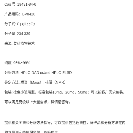
Cas 号: 19431-84-6
产品编码：BP0420
分子式: C
H
O
15
22
2
分子量: 234.339
来源:
姜科植物莪术
纯度: 95%~99%
分析方法: HPLC-DAD or/and HPLC-ELSD
鉴定方法: 质谱（Mass）, 核磁（NMR）
包装: 棕色小玻璃瓶，标准包装10mg，20mg，50mg；可以按客户需求包装。
可以满足克级以上大量需求，详情请咨询。
提供相关图谱和分析方法指导，可以提供包括色谱柱，标准品和分析方法在内
的含量测定整体服务包，价格优惠。