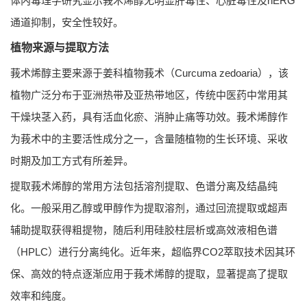
体内毒理学研究显示莪术烯醇无明显肝毒性、心脏毒性及hERG
通道抑制，安全性较好。
植物来源与提取方法
莪术烯醇主要来源于姜科植物莪术（Curcuma zedoaria），该
植物广泛分布于亚洲热带及亚热带地区，传统中医药中常用其
干燥块茎入药，具有活血化瘀、消肿止痛等功效。莪术烯醇作
为莪术中的主要活性成分之一，含量随植物的生长环境、采收
时期及加工方式有所差异。
提取莪术烯醇的常用方法包括溶剂提取、色谱分离及结晶纯
化。一般采用乙醇或甲醇作为提取溶剂，通过回流提取或超声
辅助提取获得粗提物，随后利用硅胶柱层析或高效液相色谱
（HPLC）进行分离纯化。近年来，超临界CO2萃取技术因其环
保、高效的特点逐渐应用于莪术烯醇的提取，显著提高了提取
效率和纯度。