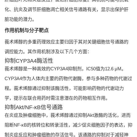
化、抗炎及调节肝细胞凋亡相关信号通路有关，显示出保护肝
脏功能的潜力。
作用机制与分子靶点
莪术烯醇的多重药理效应主要归因于其对关键细胞信号通路的
调控能力。其作用机制涉及以下几个方面：
抑制CYP3A4酶活性
莪术烯醇是一种高效的CYP3A4抑制剂，IC50值为12.6 μM。
CYP3A4作为人体内主要的药物代谢酶，参与多种药物的代谢过
程。莪术烯醇通过抑制该酶活性，可能影响药物的代谢动力
学，提示在联合用药时需注意潜在的药物相互作用。
抑制Akt/NF-κB信号通路
在炎症及肿瘤细胞中，莪术烯醇通过抑制Akt激酶的活化，进而
阻断NF-κB的核转位和转录活性，减少促炎细胞因子的表达，抑
制炎症反应和肿瘤细胞的存活信号。该通路的抑制对于减轻神