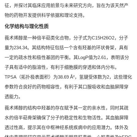
征，并探讨其临床应用前景与未来研究方向，旨在为该天然产
物的药物开发提供科学依据和理论支持。
化学结构与理化性质
莪术烯醇是一种倍半萜类化合物，分子式为C15H26O2，分子
量为234.34。其结构特征包括一个含有羟基的环状骨架，具有
一定的疏水性和极性基团的平衡。其LogP值为2.61，表明该分
子具有适中的脂溶性，有利于细胞膜的穿透和体内分布。
TPSA（拓扑极表面积）为38.69 Å²，氢键受体数为2，这些理化
参数符合良好的药物相容性，有利于其口服吸收和血脑屏障穿
透能力。
莪术烯醇的结构中羟基的存在赋予其一定的亲水性，同时其疏
水的倍半萜骨架确保了分子的稳定性和生物活性。其血脑屏障
透过性高，提示其在中枢神经系统疾病中的应用潜力。体外及