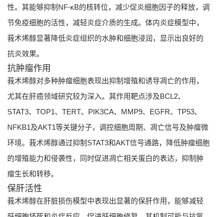
性。其能够抑制NF-κB的核转位，减少促炎细胞因子的释放，调
节免疫细胞的活性，减轻炎症介质的生成。体内炎症模型中，
莪术烯醇显著降低炎症组织的水肿和细胞浸润，显示出良好的
抗炎效果。
抗肿瘤作用
莪术烯醇对多种肿瘤细胞表现出抑制增殖和诱导凋亡的作用，
尤其在肝癌领域研究较为深入。其作用靶点涉及BCL2、
STAT3、TOP1、TERT、PIK3CA、MMP9、EGFR、TP53、
NFKB1及AKT1等关键分子，调控细胞周期、凋亡信号及肿瘤微
环境。莪术烯醇通过抑制STAT3和AKT信号通路，降低肿瘤细胞
的增殖能力和侵袭性，同时促进凋亡相关蛋白的表达，抑制肿
瘤生长和转移。
保肝活性
莪术烯醇在肝脏损伤模型中表现出显著的保肝作用，能够减轻
肝细胞坏死和炎症反应，促进肝细胞修复。其机制可能与抗氧