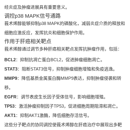
经炎症及肿瘤进展具有重要意义。
调控p38 MAPK信号通路
莪术烯醇能够抑制p38 MAPK的磷酸化，减弱炎症介质的释放和
细胞应激反应，发挥抗炎和细胞保护作用。
作用于肝癌相关靶点
莪术烯醇通过调节多种肝癌相关靶点发挥抗肿瘤作用，包括：
BCL2
：抑制抗凋亡蛋白BCL2，促进肿瘤细胞凋亡。
STAT3
：阻断STAT3信号，抑制肿瘤细胞增殖和免疫逃逸。
MMP9
：降低基质金属蛋白酶MMP9表达，抑制肿瘤侵袭和转
移。
EGFR
：调节表皮生长因子受体信号，影响细胞增殖。
TP53
：激活肿瘤抑制因子TP53，促进细胞周期阻滞和凋亡。
AKT1
：抑制AKT1激酶，降低细胞存活信号。
这些分子靶点的协同调控使莪术烯醇在肝癌治疗中展现出多靶