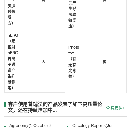
会产
皮肤
生呼
过敏
吸致
反
敏反
应）
应）
hERG
（是
否对
Photo
hERG
tox
钾离
（有
否
否
子通
无有
道产
光毒
生抑
性）
制作
用）
客户使用普瑞法的产品发表了如下高质量论
查看更多+
文，还在持续增加中...
Agronomy(1 October 2020)
Oncology Reports(June 30, 2011)