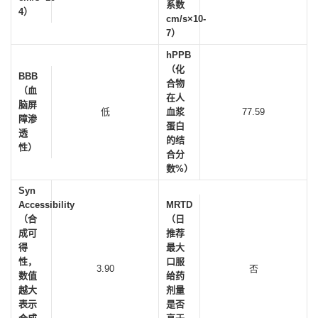
系数
4）
cm/s×10-
7）
hPPB
（化
BBB
合物
（血
在人
脑屏
低
血浆
77.59
障渗
蛋白
透
的结
性）
合分
数%）
Syn
Accessibility
MRTD
（合
（日
成可
推荐
得
最大
性，
口服
3.90
否
数值
给药
越大
剂量
表示
是否