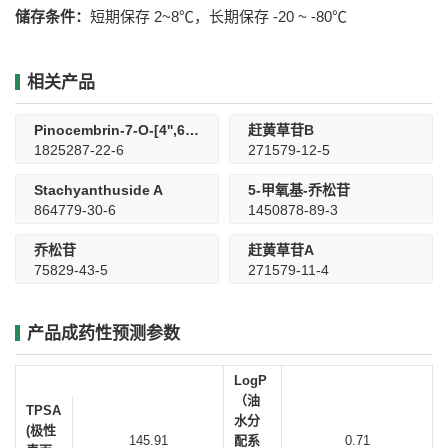
储存条件：
短期保存 2~8℃，长期保存 -20 ~ -80℃
相关产品
Pinocembrin-7-O-[4'',6''-HHDP]-β-glucose
赶黄草苷B
1825287-22-6
271579-12-5
Stachyanthuside A
5-甲氧基-乔松苷
864779-30-6
1450878-89-3
乔松苷
赶黄草苷A
75829-43-5
271579-11-4
产品成药性预测参数
LogP
（油
TPSA
水分
(极性
145.91
配系
0.71