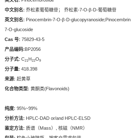
中文别名:
乔松素葡萄糖苷； 乔松素-7-O-β-D-葡萄糖苷
英文别名:
Pinocembrin-7-O-β-D-glucopyranoside;Pinocembrin
7-O-glucoside
Cas 号:
75829-43-5
产品编码:
BP2056
分子式:
C
H
O
21
22
9
分子量:
418.398
来源:
赶黄草
化合物类型:
黄酮类(Flavonoids)
纯度:
95%~99%
分析方法:
HPLC-DAD or/and HPLC-ELSD
鉴定方法:
质谱（Mass）, 核磁（NMR）
包装:
棕色小玻璃瓶，按客户需求包装。