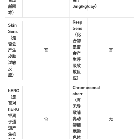
合成
高于
越困
3mg/kg/day）
难）
Resp
Skin
Sens
Sens
（化
（是
合物
否会
是否
产生
否
否
会产
皮肤
生呼
过敏
吸致
反
敏反
应）
应）
Chromosomal
hERG
aberr
（是
（有
否对
无导
hERG
致哺
钾离
否
乳动
无
子通
物细
道产
胞染
生抑
色体