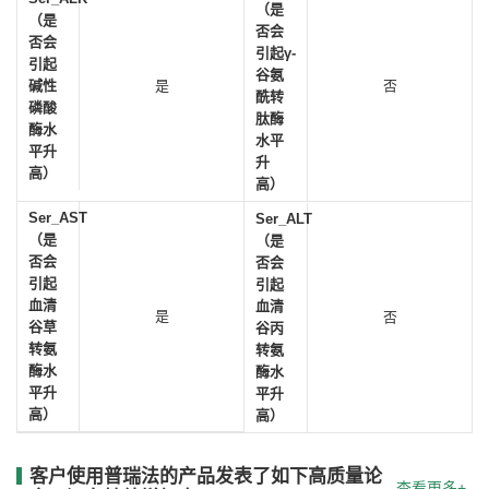
（是
（是
否会
否会
引起γ-
引起
谷氨
碱性
是
否
酰转
磷酸
肽酶
酶水
水平
平升
升
高）
高）
Ser_AST
Ser_ALT
（是
（是
否会
否会
引起
引起
血清
血清
是
否
谷草
谷丙
转氨
转氨
酶水
酶水
平升
平升
高）
高）
客户使用普瑞法的产品发表了如下高质量论
查看更多+