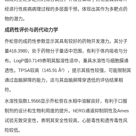
经退行性疾病病理过程的多层面干预，体现出其作为多靶点药
物的潜力。
成药性评价与药代动力学
乔松苷的成药性参数显示其具有较好的药物开发潜力。其分子
量418.3980，处于药物分子量适中范围，有利于体内吸收与分
布。LogP值0.7149表明其脂溶性适中，兼具水溶性与细胞膜通
透性。TPSA较高（145.91 Å²），提示其极性较强，可能限制其
通过血脑屏障的能力，这与其血脑屏障穿透低的评估结果相
符。
水溶性指数1.9566显示乔松苷在水相中溶解良好，有利于口服
制剂的设计和生物利用度的提升。hERG通道抑制阴性及Ames
试验无致突变性，表明其安全性较高，心脏毒性和遗传毒性风
险较低。