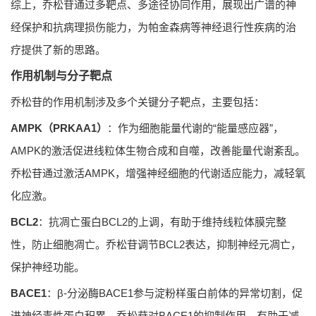
综上，乔松苷通过多靶点、多途径协同作用，展现出广谱的神
经保护和抗病理损伤能力，为帕金森病等神经退行性疾病的治
疗提供了新的思路。
作用机制与分子靶点
乔松苷的作用机制涉及多个关键分子靶点，主要包括：
AMPK（PRKAA1）
：作为细胞能量代谢的“能量感应器”，
AMPK的激活促进线粒体生物合成和自噬，改善能量代谢紊乱。
乔松苷通过激活AMPK，增强神经细胞的代谢适应能力，减轻氧
化应激。
BCL2
：抗凋亡蛋白BCL2的上调，有助于维持线粒体膜完整
性，防止细胞凋亡。乔松苷调节BCL2表达，抑制神经元凋亡，
保护神经功能。
BACE1
：β-分泌酶BACE1参与淀粉样蛋白前体的异常切割，促
进神经毒性蛋白积累。乔松苷对BACE1的抑制作用，有助于减