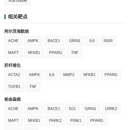
炎症性肠病
相关靶点
阿尔茨海默病
ACHE
AMPK
BACE1
GRIN1
IL6
INSR
MAPT
NFKB1
PPARG
TNF
肝纤维化
ACTA2
AMPK
IL6
MMP2
NFKB1
PPARG
TGFB1
TNF
帕金森病
ACHE
AMPK
BACE1
DJ1
GRIN1
LRRK2
MAPT
NFKB1
PARK2
PINK1
PPARG