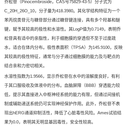
乔松苷（Pinocembroside，CAS号75829-43-5）分子式为
C_20H_26O_10，分子量为418.3980。其化学结构特征为一个
苯丙烷类苷元与糖苷部分通过糖苷键连接，具有多个羟基和醚
键，赋予其较高的极性和水溶性。其LogP值为0.7149，表明乔
松苷具有适中的亲脂性，利于细胞膜的穿透但不至于过度疏
水，适合在体内分布。极性表面积（TPSA）为145.9100，反映
其较高的极性特征，通常与分子通过细胞膜的能力及与靶点的
结合亲和力密切相关。
水溶性指数为1.9566，显示乔松苷在水中的溶解度良好，有利
于其口服吸收及体液中的分布。血脑屏障（BBB）穿透能力较
低，提示其直接进入中枢神经系统的能力有限，但通过间接机
制或辅助递送系统仍可实现神经保护作用。此外，乔松苷不表
现出hERG通道抑制活性，降低了心脏毒性风险。Ames试验结
果为0.0，表明其无明显基因毒性，安全性较高。