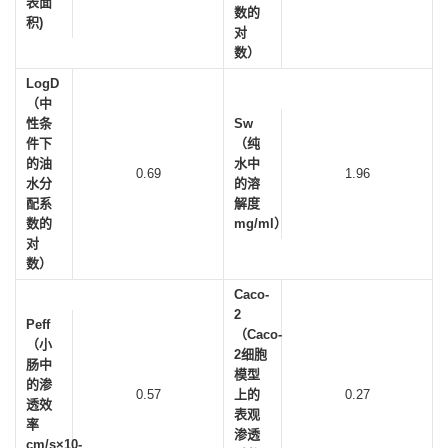
表面
数的
积)
对
数）
LogD
（中
性条
Sw
件下
（纯
的油
水中
0.69
1.96
水分
的溶
配系
解度
数的
mg/ml）
对
数）
Caco-
2
Peff
（Caco-
（小
2细胞
肠中
模型
的渗
0.57
上的
0.27
透效
表观
率
渗透
cm/s×10-