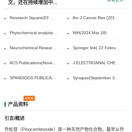
文，还在持续增加中...
Research Square(03 May, 2022)
Am J Cancer Res.(2014 Dec 15.)
Phytochemical analysis(29 JUL 2015)
NIH(2024 Mar 18)
Neurochemical Research volume (05 September 2020)
Springer link( 22 February 2016)
ACS Publications(November 11, 2021)
J ELECTROANAL CHEM(2015 Feb.15. )
SPANDIDOS PUBLICATIONS(January 26, 2018)
Synapse(September 30, 2018)
产品资料
引言/概述
乔松苷（Pinocembroside）是一种天然产物化合物，最早从乔