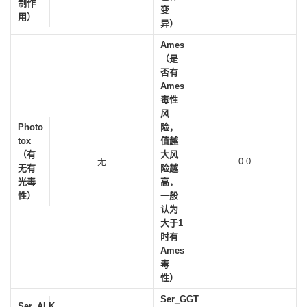
制作
变
用）
异）
Ames
（是
否有
Ames
毒性
风
Photo
险，
tox
值越
（有
大风
无
0.0
无有
险越
光毒
高，
性）
一般
认为
大于1
时有
Ames
毒
性）
Ser_GGT
Ser_ALK