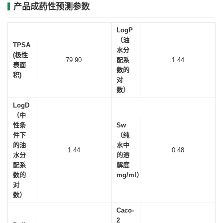
产品成药性预测参数
LogP
（油
TPSA
水分
(极性
79.90
配系
1.44
表面
数的
积)
对
数）
LogD
（中
性条
Sw
件下
（纯
的油
水中
1.44
0.48
水分
的溶
配系
解度
数的
mg/ml）
对
数）
Caco-
2