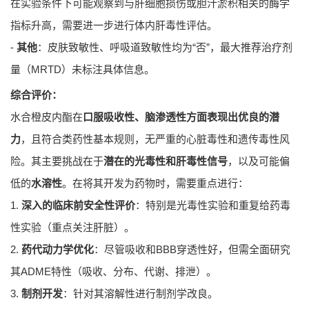
在实验条件下可能观察到与肝细胞损伤或胆汁淤积相关的酶学
指标升高，需要进一步进行体内肝毒性评估。
-
其他
：皮肤致敏性、呼吸道致敏性均为“否”，最大推荐治疗剂
量（MRTD）未标注具体信息。
综合评价：
水合橙皮内酯在
口服吸收性、脑渗透性方面表现出优良的潜
力
，且符合类药性基本规则，无严重的心脏毒性和遗传毒性风
险。其主要挑战在于
潜在的光毒性和肝毒性信号
，以及可能偏
低的
水溶性
。在将其开发为药物时，需要重点进行：
1.
深入的临床前安全性评价
：特别是光毒性实验和重复给药毒
性实验（重点关注肝脏）。
2.
药代动力学优化
：尽管吸收和BBB穿透性好，但需全面研究
其ADME特性（吸收、分布、代谢、排泄）。
3.
制剂开发
：针对其溶解性进行制剂学改良。