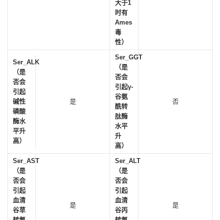
大于1
时有
Ames
毒
性）
Ser_GGT
Ser_ALK
（是
（是
否会
否会
引起γ-
引起
谷氨
碱性
是
否
酰转
磷酸
肽酶
酶水
水平
平升
升
高）
高）
Ser_AST
Ser_ALT
（是
（是
否会
否会
引起
引起
血清
血清
是
是
谷草
谷丙
转氨
转氨