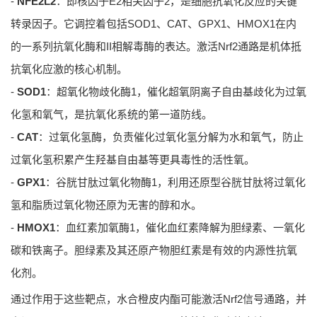
-
NFE2L2
：即核因子E2相关因子2，是细胞抗氧化反应的关键
转录因子。它调控着包括SOD1、CAT、GPX1、HMOX1在内
的一系列抗氧化酶和II相解毒酶的表达。激活Nrf2通路是机体抵
抗氧化应激的核心机制。
-
SOD1
：超氧化物歧化酶1，催化超氧阴离子自由基歧化为过氧
化氢和氧气，是抗氧化系统的第一道防线。
-
CAT
：过氧化氢酶，负责催化过氧化氢分解为水和氧气，防止
过氧化氢积累产生羟基自由基等更具毒性的活性氧。
-
GPX1
：谷胱甘肽过氧化物酶1，利用还原型谷胱甘肽将过氧化
氢和脂质过氧化物还原为无害的醇和水。
-
HMOX1
：血红素加氧酶1，催化血红素降解为胆绿素、一氧化
碳和铁离子。胆绿素及其还原产物胆红素是有效的内源性抗氧
化剂。
通过作用于这些靶点，水合橙皮内酯可能激活Nrf2信号通路，并