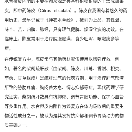
水合橙皮内酯的主要植物来源是芸香科植物柑橘的干燥成熟果
皮，即中药陈皮（Citrus reticulata）。陈皮在我国有着悠久的药
用历史，最早记载于《神农本草经》，被列为上品。其性温，
味辛、苦，归脾、肺经，具有理气健脾、燥湿化痰的功效。在
临床上，陈皮常用于治疗脘腹胀满、食少吐泻、咳嗽痰多等
症。
在传统复方中，陈皮常与其他药材配伍使用以增强疗效。例
如，著名的柴胡疏肝散（由柴胡、陈皮、川芎、香附、枳壳、
芍药、甘草组成）是疏肝理气的代表方剂，用于治疗肝气郁滞
所致的胁肋疼痛、胸闷善太息、情志抑郁等症。现代药理学研
究证实，柴胡疏肝散具有抗抑郁、调节胃肠功能、保护心血管
等多重作用。水合橙皮内酯作为该复方在体内吸收后的重要生
物活性成分之一，被认为是其发挥抗抑郁和调节胃肠动力的物
质基础之一。