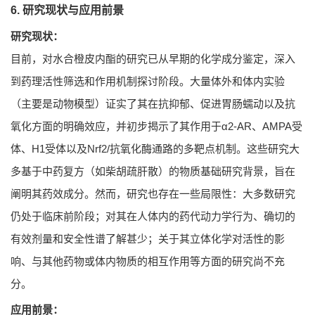
6. 研究现状与应用前景
研究现状：
目前，对水合橙皮内酯的研究已从早期的化学成分鉴定，深入
到药理活性筛选和作用机制探讨阶段。大量体外和体内实验
（主要是动物模型）证实了其在抗抑郁、促进胃肠蠕动以及抗
氧化方面的明确效应，并初步揭示了其作用于α2-AR、AMPA受
体、H1受体以及Nrf2/抗氧化酶通路的多靶点机制。这些研究大
多基于中药复方（如柴胡疏肝散）的物质基础研究背景，旨在
阐明其药效成分。然而，研究也存在一些局限性：大多数研究
仍处于临床前阶段；对其在人体内的药代动力学行为、确切的
有效剂量和安全性谱了解甚少；关于其立体化学对活性的影
响、与其他药物或体内物质的相互作用等方面的研究尚不充
分。
应用前景：