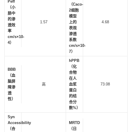
Peff
（Caco-
（小
2细胞
肠中
模型
的渗
1.57
上的
4.68
透效
表观
率
渗透
cm/s×10-
系数
4）
cm/s×10-
7）
hPPB
（化
BBB
合物
（血
在人
脑屏
高
血浆
73.08
障渗
蛋白
透
的结
性）
合分
数%）
Syn
Accessibility
MRTD
（合
（日