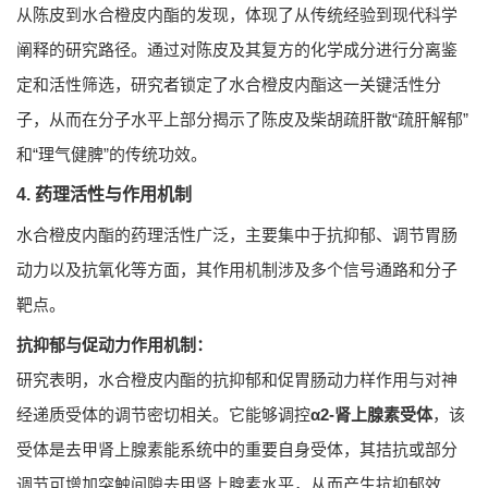
从陈皮到水合橙皮内酯的发现，体现了从传统经验到现代科学
阐释的研究路径。通过对陈皮及其复方的化学成分进行分离鉴
定和活性筛选，研究者锁定了水合橙皮内酯这一关键活性分
子，从而在分子水平上部分揭示了陈皮及柴胡疏肝散“疏肝解郁”
和“理气健脾”的传统功效。
4. 药理活性与作用机制
水合橙皮内酯的药理活性广泛，主要集中于抗抑郁、调节胃肠
动力以及抗氧化等方面，其作用机制涉及多个信号通路和分子
靶点。
抗抑郁与促动力作用机制：
研究表明，水合橙皮内酯的抗抑郁和促胃肠动力样作用与对神
经递质受体的调节密切相关。它能够调控
α2-肾上腺素受体
，该
受体是去甲肾上腺素能系统中的重要自身受体，其拮抗或部分
调节可增加突触间隙去甲肾上腺素水平，从而产生抗抑郁效