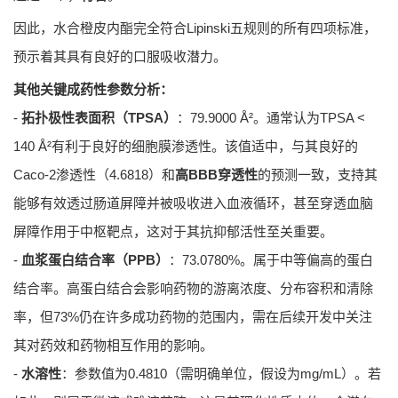
因此，水合橙皮内酯完全符合Lipinski五规则的所有四项标准，
预示着其具有良好的口服吸收潜力。
其他关键成药性参数分析：
-
拓扑极性表面积（TPSA）
：79.9000 Å²。通常认为TPSA <
140 Å²有利于良好的细胞膜渗透性。该值适中，与其良好的
Caco-2渗透性（4.6818）和
高BBB穿透性
的预测一致，支持其
能够有效透过肠道屏障并被吸收进入血液循环，甚至穿透血脑
屏障作用于中枢靶点，这对于其抗抑郁活性至关重要。
-
血浆蛋白结合率（PPB）
：73.0780%。属于中等偏高的蛋白
结合率。高蛋白结合会影响药物的游离浓度、分布容积和清除
率，但73%仍在许多成功药物的范围内，需在后续开发中关注
其对药效和药物相互作用的影响。
-
水溶性
：参数值为0.4810（需明确单位，假设为mg/mL）。若