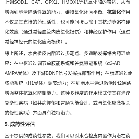
上调SOD1、CAT、GPX1、HMOX1等抗氧化酶的表达，从而
增强细胞清除活性氧的能力，维持氧化还原平衡。
抗氧化
作用
不仅是其直接的药理活性，也可能间接贡献于其抗动脉粥样硬
化效应（通过减轻血管内皮氧化损伤）和神经保护作用（通过
减轻神经元的氧化应激损伤）。
综上所述，水合橙皮内酯通过多靶点、多通路发挥综合药理效
应：在中枢通过调节单胺能系统和谷氨酸能系统（α2-AR,
AMPA受体）及下游BDNF信号发挥抗抑郁作用；在肠道通过组
胺能系统（H1受体）调节动力；在细胞水平通过激活Nrf2通路
增强整体抗氧化防御能力。这种多维度的作用模式使其在治疗
复杂性疾病（如共病抑郁和胃肠功能紊乱，或与氧化应激相关
的慢性疾病）方面具有独特潜力。
5. 成药性评估
基于提供的成药性参数，我们可以对水合橙皮内酯作为潜在药