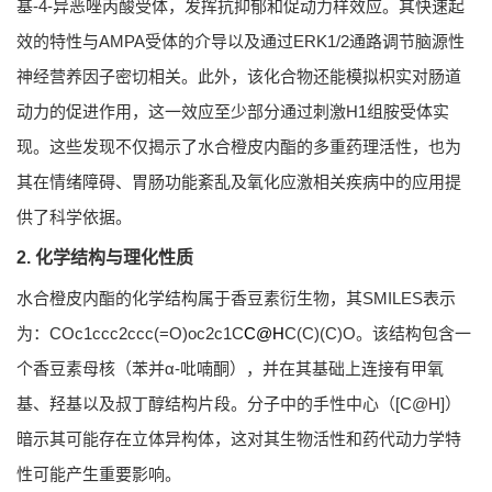
基-4-异恶唑丙酸受体，发挥抗抑郁和促动力样效应。其快速起
效的特性与AMPA受体的介导以及通过ERK1/2通路调节脑源性
神经营养因子密切相关。此外，该化合物还能模拟枳实对肠道
动力的促进作用，这一效应至少部分通过刺激H1组胺受体实
现。这些发现不仅揭示了水合橙皮内酯的多重药理活性，也为
其在情绪障碍、胃肠功能紊乱及氧化应激相关疾病中的应用提
供了科学依据。
2. 化学结构与理化性质
水合橙皮内酯的化学结构属于香豆素衍生物，其SMILES表示
为：COc1ccc2ccc(=O)oc2c1C
C@H
C(C)(C)O。该结构包含一
个香豆素母核（苯并α-吡喃酮），并在其基础上连接有甲氧
基、羟基以及叔丁醇结构片段。分子中的手性中心（[C@H]）
暗示其可能存在立体异构体，这对其生物活性和药代动力学特
性可能产生重要影响。