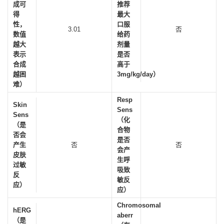
成可
推荐
得
最大
性，
口服
3.01
否
数值
给药
越大
剂量
表示
是否
合成
高于
越困
3mg/kg/day）
难）
Resp
Skin
Sens
Sens
（化
（是
合物
否会
是否
产生
否
否
会产
皮肤
生呼
过敏
吸致
反
敏反
应）
应）
Chromosomal
hERG
aberr
（是