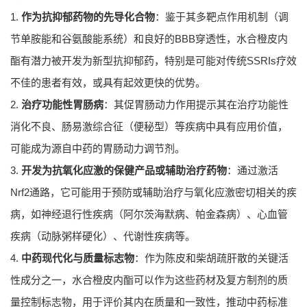
1.
作为抗抑郁药物的先导化合物
：鉴于其多靶点作用机制（调
节单胺能和谷氨酸能系统）和良好的BBB穿透性，水合橙皮内
酯有潜力被开发为新型抗抑郁药，特别是可能对传统SSRIs疗效
不佳的患者有效，或具有起效更快的优势。
2.
治疗功能性胃肠病
：其促胃肠动力作用提示其在治疗功能性
消化不良、肠易激综合征（便秘型）等疾病中具有应用价值，
可能成为源自中药的胃肠动力调节剂。
3.
开发为抗氧化应激的保健产品或辅助治疗药物
：通过激活
Nrf2通路，它可能用于预防或辅助治疗与氧化应激密切相关的疾
病，如神经退行性疾病（阿尔茨海默病、帕金森病）、心血管
疾病（动脉粥样硬化）、代谢性疾病等。
4.
中药现代化与质量标志物
：作为陈皮和柴胡疏肝散的关键活
性成分之一，水合橙皮内酯可以作为这些药材及复方制剂的质
量控制标志物，用于评价其内在质量和一致性，推动中药标准