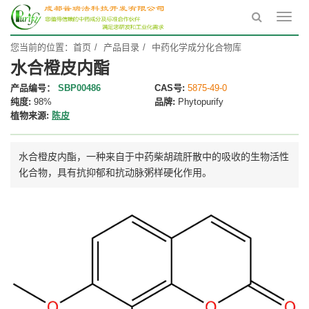
Toggl
navig
您当前的位置：
首页
产品目录
中药化学成分化合物库
水合橙皮内酯
产品编号：
SBP00486
CAS号:
5875-49-0
纯度:
98%
品牌:
Phytopurify
植物来源:
陈皮
水合橙皮内酯，一种来自于中药柴胡疏肝散中的吸收的生物活性
化合物，具有抗抑郁和抗动脉粥样硬化作用。