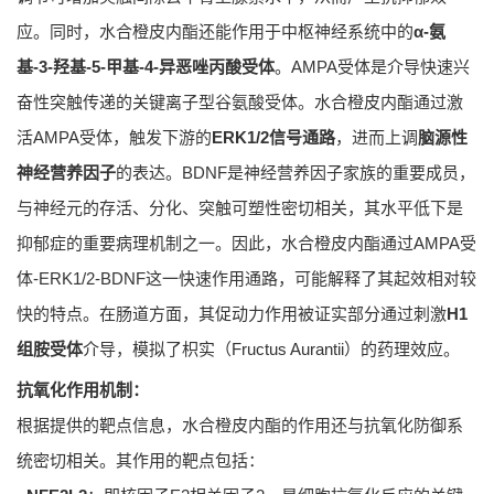
应。同时，水合橙皮内酯还能作用于中枢神经系统中的
α-氨
基-3-羟基-5-甲基-4-异恶唑丙酸受体
。AMPA受体是介导快速兴
奋性突触传递的关键离子型谷氨酸受体。水合橙皮内酯通过激
活AMPA受体，触发下游的
ERK1/2信号通路
，进而上调
脑源性
神经营养因子
的表达。BDNF是神经营养因子家族的重要成员，
与神经元的存活、分化、突触可塑性密切相关，其水平低下是
抑郁症的重要病理机制之一。因此，水合橙皮内酯通过AMPA受
体-ERK1/2-BDNF这一快速作用通路，可能解释了其起效相对较
快的特点。在肠道方面，其促动力作用被证实部分通过刺激
H1
组胺受体
介导，模拟了枳实（Fructus Aurantii）的药理效应。
抗氧化作用机制：
根据提供的靶点信息，水合橙皮内酯的作用还与抗氧化防御系
统密切相关。其作用的靶点包括：