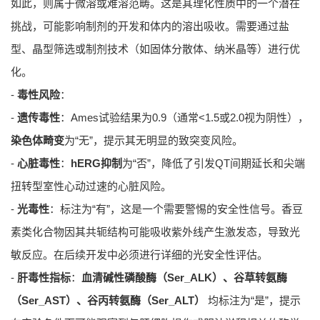
如此，则属于微溶或难溶范畴。这是其理化性质中的一个潜在
挑战，可能影响制剂的开发和体内的溶出吸收。需要通过盐
型、晶型筛选或制剂技术（如固体分散体、纳米晶等）进行优
化。
-
毒性风险
：
-
遗传毒性
：Ames试验结果为0.9（通常<1.5或2.0视为阴性），
染色体畸变
为“无”，提示其无明显的致突变风险。
-
心脏毒性
：
hERG抑制
为“否”，降低了引发QT间期延长和尖端
扭转型室性心动过速的心脏风险。
-
光毒性
：标注为“有”，这是一个需要警惕的安全性信号。香豆
素类化合物因其共轭结构可能吸收紫外线产生激发态，导致光
敏反应。在后续开发中必须进行详细的光安全性评估。
-
肝毒性指标
：
血清碱性磷酸酶（Ser_ALK）、谷草转氨酶
（Ser_AST）、谷丙转氨酶（Ser_ALT）
均标注为“是”，提示