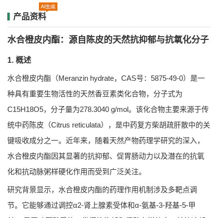
产品资料
水合橙皮内酯：源自陈皮的天然抗抑郁与抗氧化分子
1. 概述
水合橙皮内酯（Meranzin hydrate，CAS号：5875-49-0）是一
种具有重要生物活性的天然香豆素类化合物，分子式为
C15H18O5，分子量为278.3040 g/mol。该化合物主要来源于传
统中药陈皮（Citrus reticulata），是中药复方柴胡疏肝散中的关
键吸收成分之一。近年来，随着天然产物药理学研究的深入，
水合橙皮内酯因其显著的抗抑郁、促胃肠动力以及潜在的抗氧
化和抗动脉粥样硬化作用而受到广泛关注。
研究背景显示，水合橙皮内酯的药理作用机制涉及多靶点调
节。它能够通过调控α2-肾上腺素受体和α-氨基-3-羟基-5-甲