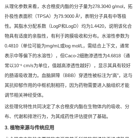
从理化参数来看，水合橙皮内酯的分子量为278.3040 g/mol，拓
扑极性表面积（TPSA）为79.9000 Å²，表明分子具有中等极
性。其脂水分配系数（LogP和LogD）均为1.4420，说明该化合
物具有适度的亲脂性，有利于跨膜吸收和分布。水溶性参数为
0.4810（单位可能为mg/mL或log mol/L，需结合上下文，通常
表示中等偏下的水溶性），但Caco-2细胞渗透性为4.6818（通
常以10⁻⁶ cm/s为单位，值越高渗透性越好），显示其具有较好
的肠道吸收潜力。血脑屏障（BBB）穿透性被标注为“高”，这与
其抗抑郁作用的中枢机制相符，因为药物需要进入脑组织才能
调节相关神经受体。
这些理化特性共同决定了水合橙皮内酯在生物体内的吸收、分
布、代谢和排泄行为，为其成药性评估提供了基础。
3. 植物来源与传统应用