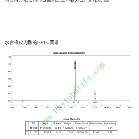
水合橙皮内酯的HPLC图谱