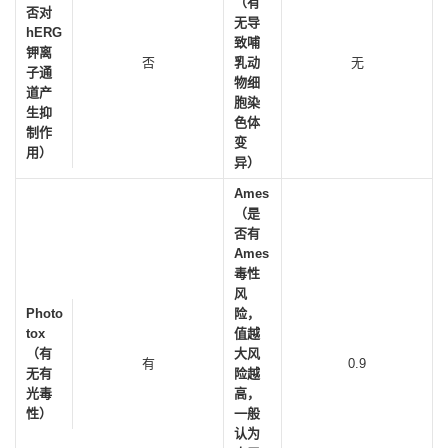
（有
否对
无导
hERG
致哺
钾离
否
乳动
无
子通
物细
道产
胞染
生抑
色体
制作
变
用）
异）
Ames
（是
否有
Ames
毒性
风
Photo
险，
tox
值越
（有
大风
有
0.9
无有
险越
光毒
高，
性）
一般
认为