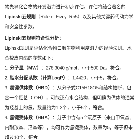
物先导化合物的开发潜力进行初步评估。评估将结合著名的
Lipinski五规则
（Rule of Five，Ro5）以及其他关键药代动力学
和安全性参数。
Lipinski五规则符合性分析：
Lipinski规则是评估化合物口服生物利用度潜力的经验法则。水
合橙皮内酯的参数如下：
1.
分子量（MW）
：278.3040 g/mol，小于500 Da，
符合
。
2.
脂水分配系数（计算LogP）
：1.4420，小于5，
符合
。
3.
氢键供体数（HBD）
：从分子式C15H18O5和结构推断，包
含一个羟基（-OH），可能还有水合结构，但明确为供体的通常
为羟基上的氢。数量约为1-2个，小于5个，
符合
。
4.
氢键受体数（HBA）
：分子中含有5个氧原子（来自甲氧基、
内酯羰基、羟基等），均可作为氢键受体，数量为5，等于但未
超过10个，
符合
。