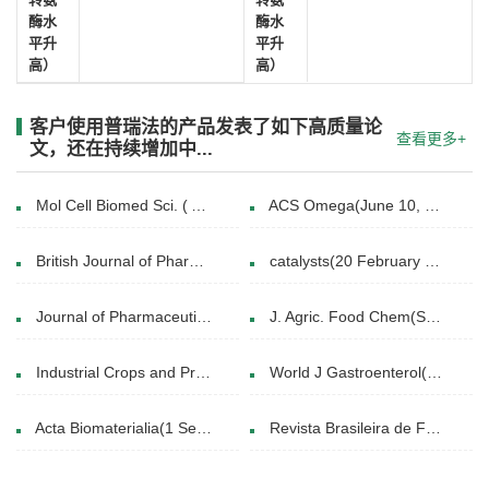
酶水
酶水
平升
平升
高）
高）
客户使用普瑞法的产品发表了如下高质量论
查看更多+
文，还在持续增加中...
Mol Cell Biomed Sci. ( Apr. 2020 )
ACS Omega(June 10, 2024)
British Journal of Pharmacology(17 June 2019)
catalysts(20 February 2020)
Journal of Pharmaceutical Analysis(12 May 2025)
J. Agric. Food Chem(September 30, 2014)
Industrial Crops and Products(15 October 2024)
World J Gastroenterol(7 Nov 2012)
Acta Biomaterialia(1 September 2018)
Revista Brasileira de Farmacognosia( May–June 2019)