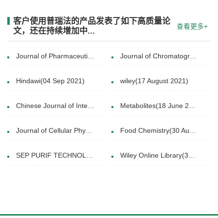
客户使用普瑞法的产品发表了如下高质量论
查看更多+
文，还在持续增加中...
Journal of Pharmaceutical and Biomedical Analysis(5 June 2016)
Journal of Chromatography B(1 December 2019)
Hindawi(04 Sep 2021)
wiley(17 August 2021)
Chinese Journal of Integrative Medicine(27 May 2017)
Metabolites(18 June 2022)
Journal of Cellular Physiology(23 April 2020)
Food Chemistry(30 August 2017)
SEP PURIF TECHNOL.(2014 Aug.20.)
Wiley Online Library(30 April 2022)