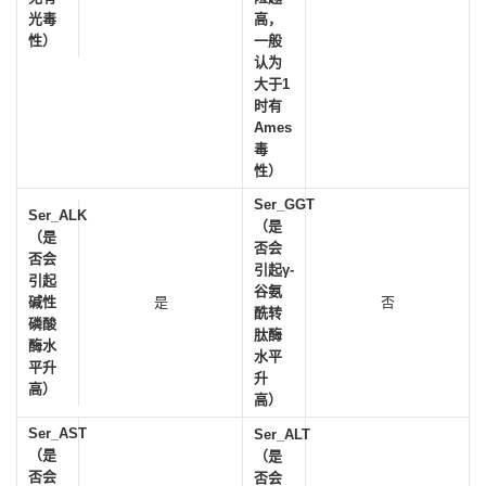
光毒
高，
性）
一般
认为
大于1
时有
Ames
毒
性）
Ser_GGT
Ser_ALK
（是
（是
否会
否会
引起γ-
引起
谷氨
碱性
是
否
酰转
磷酸
肽酶
酶水
水平
平升
升
高）
高）
Ser_AST
Ser_ALT
（是
（是
否会
否会