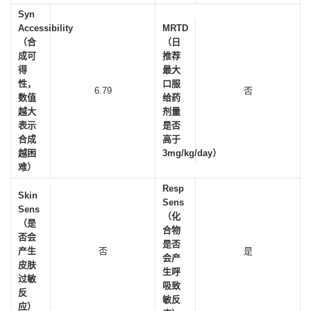
Syn
Accessibility
MRTD
（合
（日
成可
推荐
得
最大
性，
口服
6.79
否
数值
给药
越大
剂量
表示
是否
合成
高于
越困
3mg/kg/day）
难）
Resp
Skin
Sens
Sens
（化
（是
合物
否会
是否
产生
否
是
会产
皮肤
生呼
过敏
吸致
反
敏反
应）