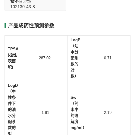
苍术苷钾盐
102130-43-8
产品成药性预测参数
LogP
（油
TPSA
水分
(极性
287.02
配系
0.71
表面
数的
积)
对
数）
LogD
（中
性条
Sw
件下
（纯
的油
水中
-1.81
2.19
水分
的溶
配系
解度
数的
mg/ml）
对