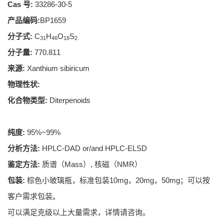
Cas 号:
33286-30-5
产品编码:
BP1659
分子式:
C
H
O
S
31
46
18
2
分子量:
770.811
来源:
Xanthium sibiricum
物理性状:
化合物类型:
Diterpenoids
纯度:
95%~99%
分析方法:
HPLC-DAD or/and HPLC-ELSD
鉴定方法:
质谱（Mass）, 核磁（NMR）
包装:
棕色小玻璃瓶，标准包装10mg，20mg，50mg；可以按
客户需求包装。
可以满足克级以上大量需求，详情请咨询。