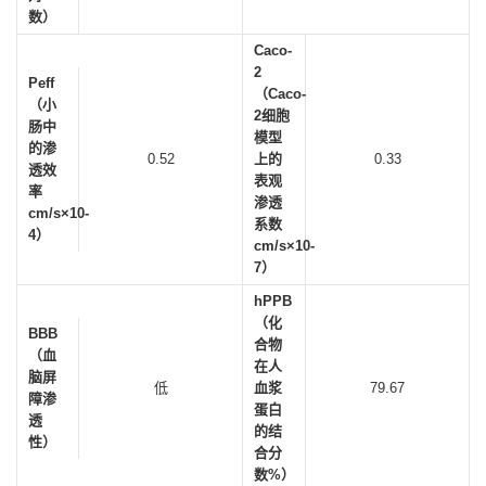
数）
Caco-
2
Peff
（Caco-
（小
2细胞
肠中
模型
的渗
0.52
上的
0.33
透效
表观
率
渗透
cm/s×10-
系数
4）
cm/s×10-
7）
hPPB
（化
BBB
合物
（血
在人
脑屏
低
血浆
79.67
障渗
蛋白
透
的结
性）
合分
数%）