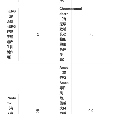
应）
Chromosomal
hERG
aberr
（是
（有
否对
无导
hERG
致哺
钾离
否
乳动
无
子通
物细
道产
胞染
生抑
色体
制作
变
用）
异）
Ames
（是
否有
Ames
毒性
风
Photo
险，
tox
值越
（有
大风
无
0.9
无有
险越