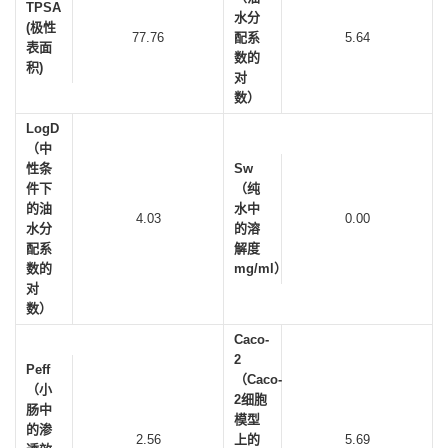
TPSA
水分
(极性
77.76
配系
5.64
表面
数的
积)
对
数）
LogD
（中
性条
Sw
件下
（纯
的油
水中
4.03
0.00
水分
的溶
配系
解度
数的
mg/ml）
对
数）
Caco-
2
Peff
（Caco-
（小
2细胞
肠中
模型
的渗
2.56
上的
5.69