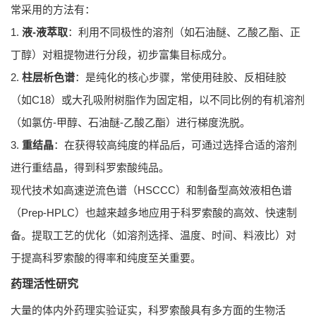
常采用的方法有：
1.
液-液萃取
：利用不同极性的溶剂（如石油醚、乙酸乙酯、正
丁醇）对粗提物进行分段，初步富集目标成分。
2.
柱层析色谱
：是纯化的核心步骤，常使用硅胶、反相硅胶
（如C18）或大孔吸附树脂作为固定相，以不同比例的有机溶剂
（如氯仿-甲醇、石油醚-乙酸乙酯）进行梯度洗脱。
3.
重结晶
：在获得较高纯度的样品后，可通过选择合适的溶剂
进行重结晶，得到科罗索酸纯品。
现代技术如高速逆流色谱（HSCCC）和制备型高效液相色谱
（Prep-HPLC）也越来越多地应用于科罗索酸的高效、快速制
备。提取工艺的优化（如溶剂选择、温度、时间、料液比）对
于提高科罗索酸的得率和纯度至关重要。
药理活性研究
大量的体内外药理实验证实，科罗索酸具有多方面的生物活