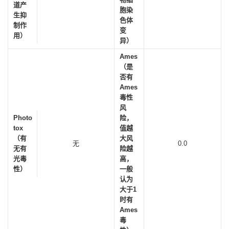
道产
胞染
生抑
色体
制作
变
用）
异）
Ames
（是
否有
Ames
毒性
风
Photo
险，
tox
值越
（有
大风
无
0.0
无有
险越
光毒
高，
性）
一般
认为
大于1
时有
Ames
毒