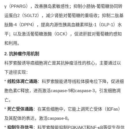
γ（PPARG），改善胰岛素敏感性；抑制小肠钠-葡萄糖协同转
运蛋白2（SGLT2），减少肾脏对葡萄糖的重吸收；抑制二肽基
肽酶-4（DPP4），提高内源性胰高血糖素样肽-1（GLP-1）水
平；以及激活葡萄糖激酶（GCK），促进肝脏对葡萄糖的感知
和利用。
2. 抗肿瘤作用机制
科罗索酸诱导癌细胞凋亡是其抗肿瘤活性的核心，主要通过以
下途径实现：
*
线粒体凋亡通路
：科罗索酸能诱导线粒体膜电位下降，促进细
胞色素C释放，进而激活caspase-9和caspase-3，引发细胞凋
亡。
*
死亡受体通路
：在某些细胞中，它能上调死亡受体（如Fas）
及其配体的表达，激活caspase-8。
*
抑制生存信号
：科罗索酸能抑制PI3K/AKT和NF-κB等促生存信