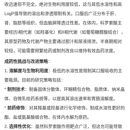
收迅速但不完全，绝对生物利用度较低，这与其低水溶性和高
LogP值导致的溶出和渗透限制有关。口服后广泛分布于肝、
肾、脂肪等组织，但血脑屏障透过性差。在体内，科罗索酸主
要经历I相代谢（如羟基化）和II相代谢（如葡萄糖醛酸结合），
其原型药物及代谢产物主要通过胆汁和尿液排泄。半衰期相对
较短，可能需要频繁给药或制剂改良以维持有效血药浓度。
成药性挑战与改进策略
：
1.
溶解度与生物利用度
：极低的水溶性是限制其口服吸收的主
要瓶颈。目前的研究策略包括：
*
制剂技术
：制备固体分散体、环糊精包合物、脂质体、纳米晶
体、自微乳给药系统等，以提高其溶出速率和胃肠溶解度。
*
前药修饰
：对其羧基或羟基进行化学修饰，制成水溶性更好的
酯、盐或氨基酸缀合物，在体内水解为原药。
2.
选择性优化
：虽然科罗索酸作用靶点广泛，但这也可能导致