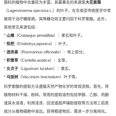
薇科的植物中含量较为丰富。其最著名的来源是
大花紫薇
（Lagerstroemia speciosa L.）的叶子，在东南亚传统医学中常
被用于治疗糖尿病，其降糖功效主要归因于科罗索酸。此外，
其他常见来源包括：
*
山楂
（Crataegus pinnatifida）：果实和叶子。
*
枇杷
（Eriobotrya japonica）：叶子。
*
迷迭香
（Rosmarinus officinalis）：地上部分。
*
积雪草
（Centella asiatica）：全草。
*
女贞子
（Ligustrum lucidum）：果实。
*
乌饭树
（Vaccinium bracteatum）叶子等。
科罗索酸的提取方法遵循天然产物化学的常规流程。首先，将
植物材料干燥、粉碎。常用的提取溶剂包括甲醇、乙醇、丙酮
或其水溶液，利用浸渍、回流或超声辅助提取等方法将三萜类
成分从植物细胞中溶出。获得粗提物后，需进一步分离纯化。