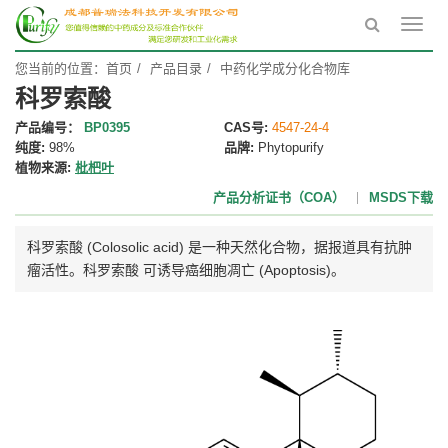
Toggl
navig
您当前的位置：
首页
产品目录
中药化学成分化合物库
科罗索酸
产品编号：
BP0395
CAS号:
4547-24-4
纯度:
98%
品牌:
Phytopurify
植物来源:
枇杷叶
产品分析证书（COA）
MSDS下载
科罗索酸 (Colosolic acid) 是一种天然化合物，据报道具有抗肿
瘤活性。科罗索酸 可诱导癌细胞凋亡 (Apoptosis)。