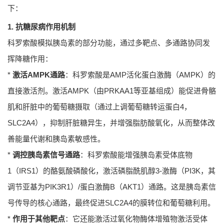
下：
1. 抗糖尿病作用机制
科罗索酸模拟胰岛素的部分功能，通过多靶点、多通路协同发
挥降糖作用：
*
激活AMPK通路
：科罗索酸是AMP活化蛋白激酶（AMPK）的
直接激活剂。激活AMPK（由PRKAA1等亚基组成）能促进骨骼
肌和肝脏中的葡萄糖摄取（通过上调葡萄糖转运蛋白4，
SLC2A4），抑制肝脏糖异生，并增强脂肪酸氧化，从而整体改
善能量代谢和胰岛素敏感性。
*
调控胰岛素信号通路
：科罗索酸能增强胰岛素受体底物
1（IRS1）的酪氨酸磷酸化，激活磷脂酰肌醇3-激酶（PI3K，其
调节亚基为PIK3R1）/蛋白激酶B（AKT1）通路。这是胰岛素信
号传导的核心通路，最终促进SLC2A4的膜转位和葡萄糖利用。
*
作用于其他靶点
：它还能激活过氧化物酶体增殖物激活受体