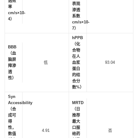
透效
表观
率
渗透
cm/s×10-
系数
4）
cm/s×10-
7）
hPPB
（化
BBB
合物
（血
在人
脑屏
低
血浆
93.04
障渗
蛋白
透
的结
性）
合分
数%）
Syn
Accessibility
MRTD
（合
（日
成可
推荐
得
最大
性，
口服
4.91
否
数值
给药