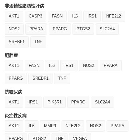
非酒精性脂肪性肝病
AKT1
CASP3
FASN
IL6
IRS1
NFE2L2
NOS2
PPARA
PPARG
PTGS2
SLC2A4
SREBF1
TNF
肥胖症
AKT1
FASN
IL6
IRS1
NOS2
PPARA
PPARG
SREBF1
TNF
抗糖尿病
AKT1
IRS1
PIK3R1
PPARG
SLC2A4
炎症性疾病
AKT1
IL6
MMP9
NFE2L2
NOS2
PPARA
PPARG
PTGS2
TNF
VEGFA