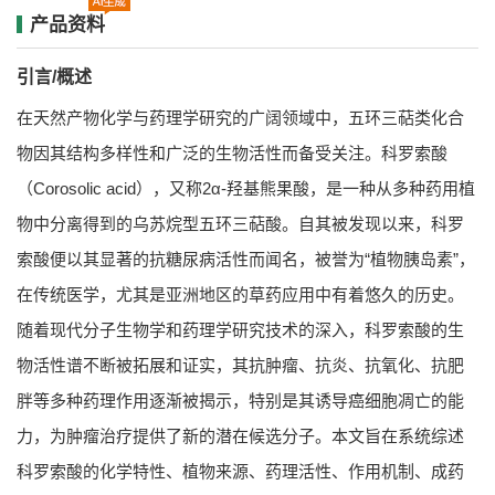
产品资料
引言/概述
在天然产物化学与药理学研究的广阔领域中，五环三萜类化合
物因其结构多样性和广泛的生物活性而备受关注。科罗索酸
（Corosolic acid），又称2α-羟基熊果酸，是一种从多种药用植
物中分离得到的乌苏烷型五环三萜酸。自其被发现以来，科罗
索酸便以其显著的抗糖尿病活性而闻名，被誉为“植物胰岛素”，
在传统医学，尤其是亚洲地区的草药应用中有着悠久的历史。
随着现代分子生物学和药理学研究技术的深入，科罗索酸的生
物活性谱不断被拓展和证实，其抗肿瘤、抗炎、抗氧化、抗肥
胖等多种药理作用逐渐被揭示，特别是其诱导癌细胞凋亡的能
力，为肿瘤治疗提供了新的潜在候选分子。本文旨在系统综述
科罗索酸的化学特性、植物来源、药理活性、作用机制、成药