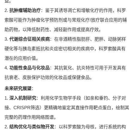
益。
2.
抗肿瘤辅助治疗
：鉴于其诱导凋亡和增敏化疗的作用，科罗
索酸可能作为肿瘤化学预防剂或与常规化疗/放疗联合应用的辅
助药物，以降低耐药性、减轻副作用或提高疗效。
3.
代谢综合征相关疾病
：在非酒精性脂肪肝、肥胖、动脉粥样
硬化等与胰岛素抵抗和炎症密切相关的疾病中，科罗索酸具有
潜在的应用价值。
4.
功能性食品与化妆品
：其抗氧化、抗炎特性可用于开发具有
抗衰老、皮肤保护功效的化妆品或保健食品。
未来研究展望
：
1.
深入机制研究
：利用化学生物学手段（如亲和垂钓、分子对
接、CRISPR筛选）更精确地鉴定其直接作用靶点蛋白，绘制其
完整的药理作用网络图谱。
2.
结构优化与类似物开发
：以科罗索酸为母核，进行系统的构