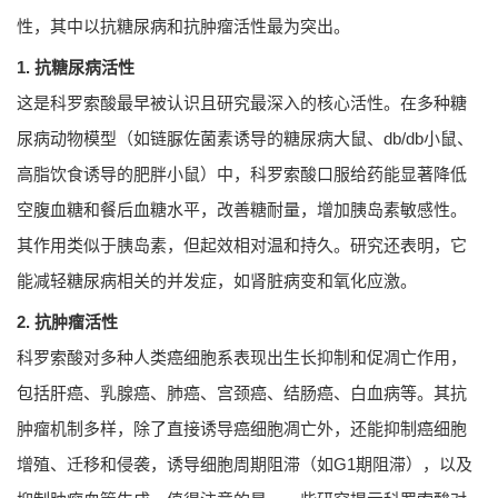
性，其中以抗糖尿病和抗肿瘤活性最为突出。
1. 抗糖尿病活性
这是科罗索酸最早被认识且研究最深入的核心活性。在多种糖
尿病动物模型（如链脲佐菌素诱导的糖尿病大鼠、db/db小鼠、
高脂饮食诱导的肥胖小鼠）中，科罗索酸口服给药能显著降低
空腹血糖和餐后血糖水平，改善糖耐量，增加胰岛素敏感性。
其作用类似于胰岛素，但起效相对温和持久。研究还表明，它
能减轻糖尿病相关的并发症，如肾脏病变和氧化应激。
2. 抗肿瘤活性
科罗索酸对多种人类癌细胞系表现出生长抑制和促凋亡作用，
包括肝癌、乳腺癌、肺癌、宫颈癌、结肠癌、白血病等。其抗
肿瘤机制多样，除了直接诱导癌细胞凋亡外，还能抑制癌细胞
增殖、迁移和侵袭，诱导细胞周期阻滞（如G1期阻滞），以及