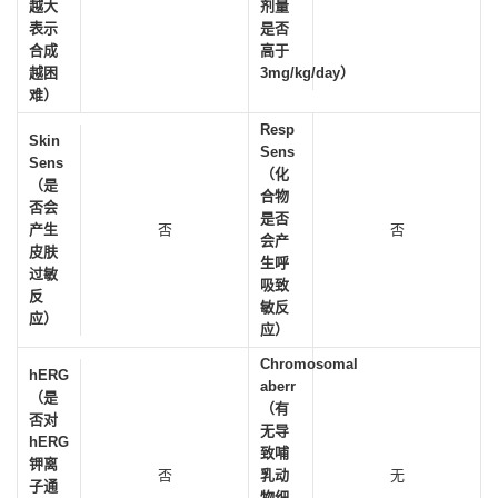
越大
剂量
表示
是否
合成
高于
越困
3mg/kg/day）
难）
Resp
Skin
Sens
Sens
（化
（是
合物
否会
是否
产生
否
否
会产
皮肤
生呼
过敏
吸致
反
敏反
应）
应）
Chromosomal
hERG
aberr
（是
（有
否对
无导
hERG
致哺
钾离
否
乳动
无
子通
物细