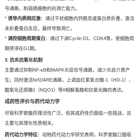
号通路，削弱癌细胞的抗凋亡能力。
*
诱导内质网应激
：通过干扰细胞内钙稳态或蛋白质折叠，激活
未折叠蛋白反应，最终导致凋亡。
*
调控细胞周期蛋白
：通过下调Cyclin D1、CDK4等，使细胞周
期停滞在G1期。
3. 抗炎抗氧化机制
主要通过抑制NF-κB和MAPK炎症信号通路，减少炎症介质产
生；同时激活Nrf2/ARE通路，上调血红素氧合酶-1（HO-1）、
醌氧化还原酶1（NQO1）等II相解毒酶和抗氧化酶的表达。
成药性评价与药代动力学
尽管科罗索酸药理活性广泛，但其成药性仍面临一些挑战，这
主要与其理化性质相关。
药代动力学特征
：动物药代动力学研究表明，科罗索酸口服吸