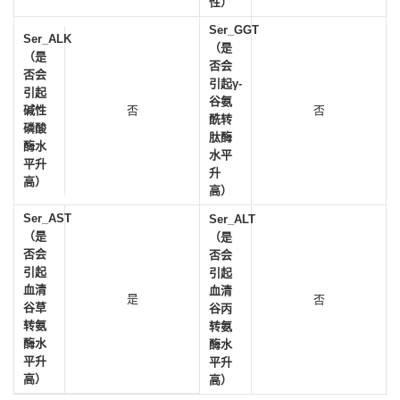
性）
Ser_GGT
Ser_ALK
（是
（是
否会
否会
引起γ-
引起
谷氨
碱性
否
否
酰转
磷酸
肽酶
酶水
水平
平升
升
高）
高）
Ser_AST
Ser_ALT
（是
（是
否会
否会
引起
引起
血清
血清
是
否
谷草
谷丙
转氨
转氨
酶水
酶水
平升
平升
高）
高）