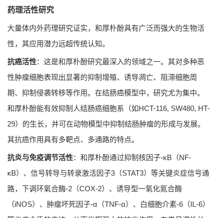
药理活性研究
大量体内外药理研究证实，和厚朴酚具有广泛而强大的生物活
性，其应用潜力远超传统认知。
抗癌活性
：这是和厚朴酚研究最深入的领域之一。其对多种恶
性肿瘤细胞表现出显著的抑制增殖、诱导凋亡、阻滞细胞周
期、抑制侵袭转移等作用。在结肠癌模型中，研究尤为集中。
和厚朴酚能有效抑制人结肠癌细胞系（如HCT-116, SW480, HT-
29）的生长，并可在动物模型中抑制结肠肿瘤的形成与发展。
其抗癌作用具有多靶点、多通路的特点。
抗炎与免疫调节活性
：和厚朴酚通过抑制核因子-κB（NF-
κB）、信号转导与转录激活因子3（STAT3）等关键炎症信号通
路，下调环氧合酶-2（COX-2）、诱导型一氧化氮合酶
（iNOS）、肿瘤坏死因子-α（TNF-α）、白细胞介素-6（IL-6）