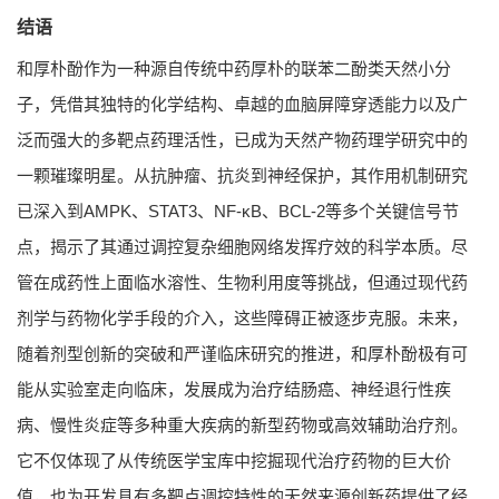
结语
和厚朴酚作为一种源自传统中药厚朴的联苯二酚类天然小分
子，凭借其独特的化学结构、卓越的血脑屏障穿透能力以及广
泛而强大的多靶点药理活性，已成为天然产物药理学研究中的
一颗璀璨明星。从抗肿瘤、抗炎到神经保护，其作用机制研究
已深入到AMPK、STAT3、NF-κB、BCL-2等多个关键信号节
点，揭示了其通过调控复杂细胞网络发挥疗效的科学本质。尽
管在成药性上面临水溶性、生物利用度等挑战，但通过现代药
剂学与药物化学手段的介入，这些障碍正被逐步克服。未来，
随着剂型创新的突破和严谨临床研究的推进，和厚朴酚极有可
能从实验室走向临床，发展成为治疗结肠癌、神经退行性疾
病、慢性炎症等多种重大疾病的新型药物或高效辅助治疗剂。
它不仅体现了从传统医学宝库中挖掘现代治疗药物的巨大价
值，也为开发具有多靶点调控特性的天然来源创新药提供了经