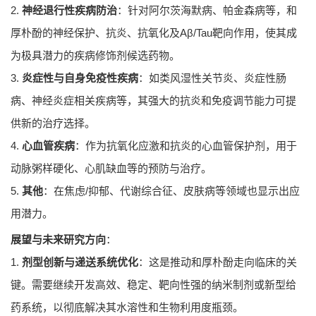
2.
神经退行性疾病防治
：针对阿尔茨海默病、帕金森病等，和
厚朴酚的神经保护、抗炎、抗氧化及Aβ/Tau靶向作用，使其成
为极具潜力的疾病修饰剂候选药物。
3.
炎症性与自身免疫性疾病
：如类风湿性关节炎、炎症性肠
病、神经炎症相关疾病等，其强大的抗炎和免疫调节能力可提
供新的治疗选择。
4.
心血管疾病
：作为抗氧化应激和抗炎的心血管保护剂，用于
动脉粥样硬化、心肌缺血等的预防与治疗。
5.
其他
：在焦虑/抑郁、代谢综合征、皮肤病等领域也显示出应
用潜力。
展望与未来研究方向
：
1.
剂型创新与递送系统优化
：这是推动和厚朴酚走向临床的关
键。需要继续开发高效、稳定、靶向性强的纳米制剂或新型给
药系统，以彻底解决其水溶性和生物利用度瓶颈。