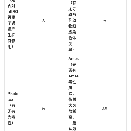
（有
否对
无导
hERG
致哺
钾离
否
乳动
有
子通
物细
道产
胞染
生抑
色体
制作
变
用）
异）
Ames
（是
否有
Ames
毒性
风
Photo
险，
tox
值越
（有
大风
有
0.0
无有
险越
光毒
高，
性）
一般
认为