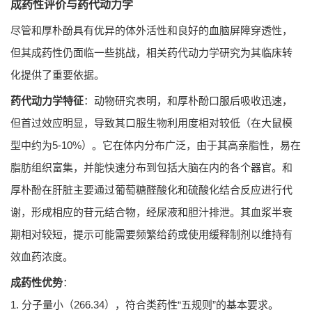
成药性评价与药代动力学
尽管和厚朴酚具有优异的体外活性和良好的血脑屏障穿透性，
但其成药性仍面临一些挑战，相关药代动力学研究为其临床转
化提供了重要依据。
药代动力学特征
：动物研究表明，和厚朴酚口服后吸收迅速，
但首过效应明显，导致其口服生物利用度相对较低（在大鼠模
型中约为5-10%）。它在体内分布广泛，由于其高亲脂性，易在
脂肪组织富集，并能快速分布到包括大脑在内的各个器官。和
厚朴酚在肝脏主要通过葡萄糖醛酸化和硫酸化结合反应进行代
谢，形成相应的苷元结合物，经尿液和胆汁排泄。其血浆半衰
期相对较短，提示可能需要频繁给药或使用缓释制剂以维持有
效血药浓度。
成药性优势
：
1. 分子量小（266.34），符合类药性“五规则”的基本要求。