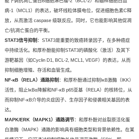
能下调抗凋亡蛋白B细胞淋巴瘤-2（BCL-2）和髓样细胞白血
病-1（MCL1）的表达，破坏线粒体膜电位，促进细胞色素C释
放，从而激活 caspase 级联反应。同时，它也能影响其他促凋
亡/抗凋亡蛋白的平衡。
STAT3信号抑制
：STAT3是重要的致癌转录因子，在多种癌症
中持续活化。和厚朴酚能抑制STAT3的磷酸化（激活）及其下
游靶基因（如Cyclin D1, BCL-2, MCL1, VEGF）的表达，从而
抑制细胞增殖、存活和血管生成。
NF-κB（RELA）通路抑制
：和厚朴酚通过抑制IκB激酶（IKK）
活性，阻止IκBα降解和NF-κB p65亚基（RELA）的核转位，从
而抑制NF-κB介导的炎症因子、生存因子和侵袭相关基因的表
达。
MAPK/ERK（MAPK1）通路调节
：和厚朴酚对丝裂原活化蛋
白激酶（MAPK）通路的影响具有细胞类型和背景依赖性。在某