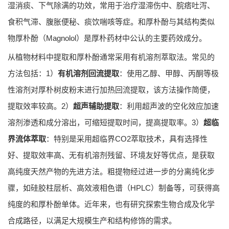
湿消痰、下气除满的功效，常用于治疗湿滞伤中、脘痞吐泻、
食积气滞、腹胀便秘、痰饮喘咳等症。和厚朴酚与其结构类似
物厚朴酚（Magnolol）是厚朴药材中公认的主要药效成分。
从植物材料中提取和厚朴酚通常采用有机溶剂萃取法。常见的
方法包括：1）
有机溶剂回流提取
：使用乙醇、甲醇、丙酮等极
性溶剂对厚朴树皮粉末进行加热回流提取，该方法操作简便，
提取效率较高。2）
超声辅助提取
：利用超声波的空化效应加速
溶剂渗透和成分溶出，可缩短提取时间，提高提取率。3）
超临
界流体萃取
：特别是采用超临界CO2萃取技术，具有选择性
好、提取效率高、无有机溶剂残留、环境友好等优点，是获取
高纯度天然产物的先进方法。粗提物经过进一步的分离纯化步
骤，如硅胶柱层析、高效液相色谱（HPLC）制备等，可获得高
纯度的和厚朴酚单体。近年来，也有研究探索生物合成及化学
合成路径，以满足大规模生产和结构修饰的需求。