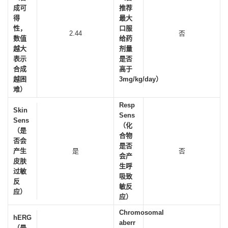
成可
推荐
得
最大
性，
口服
2.44
否
数值
给药
越大
剂量
表示
是否
合成
高于
越困
3mg/kg/day）
难）
Resp
Skin
Sens
Sens
（化
（是
合物
否会
是否
产生
是
否
会产
皮肤
生呼
过敏
吸致
反
敏反
应）
应）
Chromosomal
hERG
aberr
（是