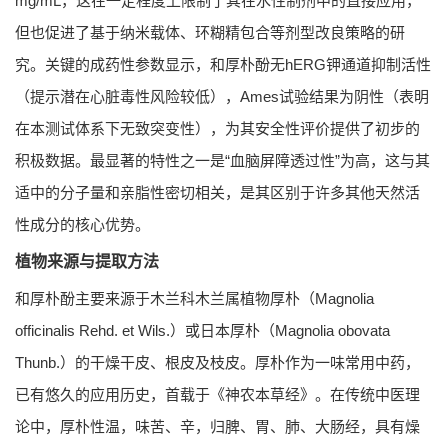
mg/mL，这在一定程度上限制了其在水性制剂中的直接应用，
但也促进了基于纳米载体、环糊精包合等剂型改良策略的研
究。关键的成药性参数显示，和厚朴酚无hERG钾通道抑制活性
（提示潜在心脏毒性风险较低），Ames试验结果为阴性（表明
在本测试体系下无致突变性），为其安全性评价提供了初步的
积极数据。最显著的特性之一是“血脑屏障透过性”为高，这与其
适中的分子量和亲脂性密切相关，是其区别于许多其他天然活
性成分的核心优势。
植物来源与提取方法
和厚朴酚主要来源于木兰科木兰属植物厚朴（Magnolia
officinalis Rehd. et Wils.）或日本厚朴（Magnolia obovata
Thunb.）的干燥干皮、根皮及枝皮。厚朴作为一味常用中药，
已有悠久的应用历史，首载于《神农本草经》。在传统中医理
论中，厚朴性温，味苦、辛，归脾、胃、肺、大肠经，具有燥