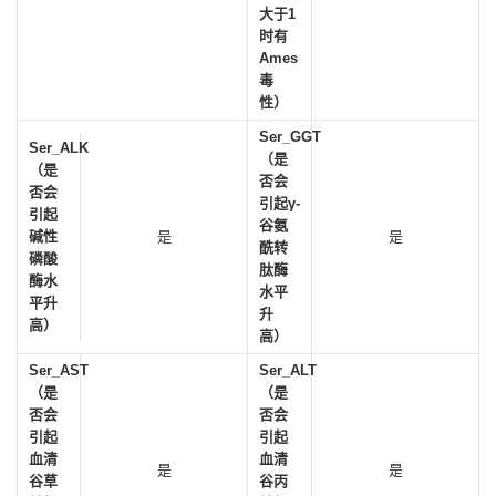
大于1
时有
Ames
毒
性）
Ser_GGT
Ser_ALK
（是
（是
否会
否会
引起γ-
引起
谷氨
碱性
是
是
酰转
磷酸
肽酶
酶水
水平
平升
升
高）
高）
Ser_AST
Ser_ALT
（是
（是
否会
否会
引起
引起
血清
血清
是
是
谷草
谷丙