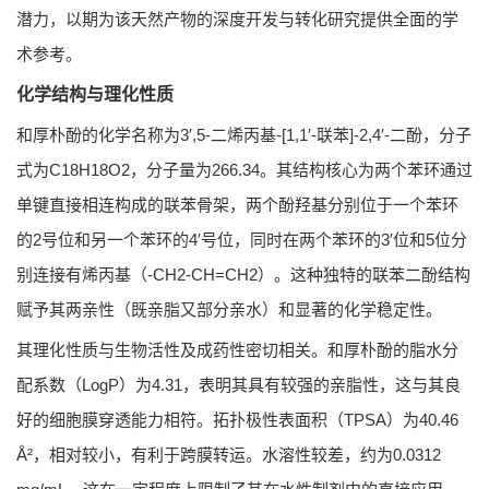
潜力，以期为该天然产物的深度开发与转化研究提供全面的学
术参考。
化学结构与理化性质
和厚朴酚的化学名称为3′,5-二烯丙基-[1,1′-联苯]-2,4′-二酚，分子
式为C18H18O2，分子量为266.34。其结构核心为两个苯环通过
单键直接相连构成的联苯骨架，两个酚羟基分别位于一个苯环
的2号位和另一个苯环的4′号位，同时在两个苯环的3′位和5位分
别连接有烯丙基（-CH2-CH=CH2）。这种独特的联苯二酚结构
赋予其两亲性（既亲脂又部分亲水）和显著的化学稳定性。
其理化性质与生物活性及成药性密切相关。和厚朴酚的脂水分
配系数（LogP）为4.31，表明其具有较强的亲脂性，这与其良
好的细胞膜穿透能力相符。拓扑极性表面积（TPSA）为40.46
Å²，相对较小，有利于跨膜转运。水溶性较差，约为0.0312