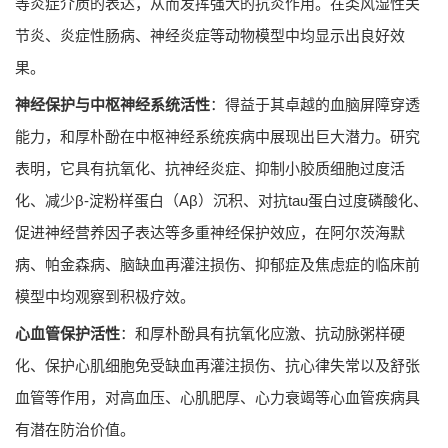
等炎症介质的表达，从而发挥强大的抗炎作用。在类风湿性关
节炎、炎症性肠病、神经炎症等动物模型中均显示出良好效
果。
神经保护与中枢神经系统活性
：得益于其卓越的血脑屏障穿透
能力，和厚朴酚在中枢神经系统疾病中展现出巨大潜力。研究
表明，它具有抗氧化、抗神经炎症、抑制小胶质细胞过度活
化、减少β-淀粉样蛋白（Aβ）沉积、对抗tau蛋白过度磷酸化、
促进神经营养因子表达等多重神经保护效应，在阿尔茨海默
病、帕金森病、脑缺血再灌注损伤、抑郁症及焦虑症的临床前
模型中均观察到积极疗效。
心血管保护活性
：和厚朴酚具有抗氧化应激、抗动脉粥样硬
化、保护心肌细胞免受缺血再灌注损伤、抗心律失常以及舒张
血管等作用，对高血压、心肌肥厚、心力衰竭等心血管疾病具
有潜在防治价值。