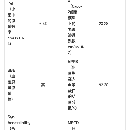
2
Peff
（Caco-
（小
2细胞
肠中
模型
的渗
6.56
上的
23.28
透效
表观
率
渗透
cm/s×10-
系数
4）
cm/s×10-
7）
hPPB
（化
BBB
合物
（血
在人
脑屏
高
血浆
92.20
障渗
蛋白
透
的结
性）
合分
数%）
Syn
Accessibility
MRTD
（合
（日