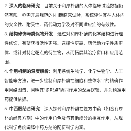
2.
深入的临床研究
：目前关于和厚朴酚的人体临床试验数据仍
然有限。亟需开展规范的I-III期临床试验，系统评估其在人体内
的安全性、耐受性、药代动力学及对不同适应症的有效性。
3.
结构修饰与类似物开发
：通过对和厚朴酚的化学结构进行理
性修饰，有望获得活性更强、选择性更高、药代动力学性质更
优、或针对特定靶点的衍生物，从而拓展其治疗窗口和应用范
围。
4.
作用机制的深度解析
：利用系统生物学、化学生物学、人工
智能等方法，进一步绘制和厚朴酚在细胞和整体水平的精确作
用网络图谱，阐明其“多靶点”协同作用的深层逻辑，并为精准用
药提供依据。
5.
中西医结合研究
：深入探讨和厚朴酚在复方中药（如含有厚
朴的经典方剂）中的作用角色及与其他成分的相互作用，从现
代科学角度阐释中药方剂的配伍科学内涵。