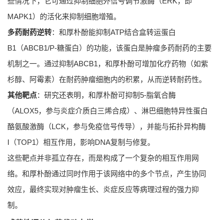
些情况下，它可通过抑制细胞外信号调节激酶（ERK，即
MAPK1）的活化来抑制细胞增殖。
多药耐药逆转
：和厚朴酚能抑制ATP结合盒转运蛋白
B1（ABCB1/P-糖蛋白）的功能，该蛋白是肿瘤多药耐药的主要
机制之一。通过抑制ABCB1，和厚朴酚可增加化疗药物（如紫
杉醇、阿霉素）在耐药肿瘤细胞内的积累，从而逆转耐药性。
其他靶点
：研究还表明，和厚朴酚可抑制5-脂氧合酶
（ALOX5，参与炎症介质白三烯合成）、淋巴细胞特异性蛋白
酪氨酸激酶（LCK，参与免疫信号传导），并能与拓扑异构酶
I（TOP1）相互作用，影响DNA复制与修复。
这些靶点并非孤立存在，而是构成了一个复杂的相互作用网
络。和厚朴酚通过同时作用于该网络中的多个节点，产生协同
效应，最终实现对肿瘤生长、炎症反应等病理过程的强力抑
制。