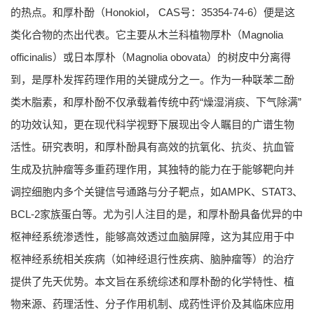
的热点。和厚朴酚（Honokiol， CAS号：35354-74-6）便是这
类化合物的杰出代表。它主要从木兰科植物厚朴（Magnolia
officinalis）或日本厚朴（Magnolia obovata）的树皮中分离得
到，是厚朴发挥药理作用的关键成分之一。作为一种联苯二酚
类木脂素，和厚朴酚不仅承载着传统中药“燥湿消痰、下气除满”
的功效认知，更在现代科学视野下展现出令人瞩目的广谱生物
活性。研究表明，和厚朴酚具有高效的抗氧化、抗炎、抗血管
生成及抗肿瘤等多重药理作用，其独特的能力在于能够靶向并
调控细胞内多个关键信号通路与分子靶点，如AMPK、STAT3、
BCL-2家族蛋白等。尤为引人注目的是，和厚朴酚具备优异的中
枢神经系统渗透性，能够高效透过血脑屏障，这为其应用于中
枢神经系统相关疾病（如神经退行性疾病、脑肿瘤等）的治疗
提供了先天优势。本文旨在系统综述和厚朴酚的化学特性、植
物来源、药理活性、分子作用机制、成药性评价及其临床应用