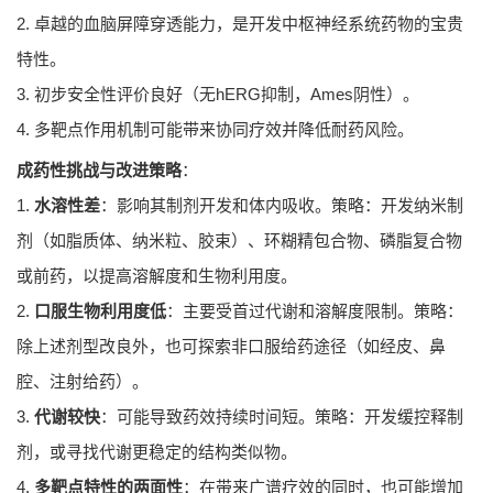
2. 卓越的血脑屏障穿透能力，是开发中枢神经系统药物的宝贵
特性。
3. 初步安全性评价良好（无hERG抑制，Ames阴性）。
4. 多靶点作用机制可能带来协同疗效并降低耐药风险。
成药性挑战与改进策略
：
1.
水溶性差
：影响其制剂开发和体内吸收。策略：开发纳米制
剂（如脂质体、纳米粒、胶束）、环糊精包合物、磷脂复合物
或前药，以提高溶解度和生物利用度。
2.
口服生物利用度低
：主要受首过代谢和溶解度限制。策略：
除上述剂型改良外，也可探索非口服给药途径（如经皮、鼻
腔、注射给药）。
3.
代谢较快
：可能导致药效持续时间短。策略：开发缓控释制
剂，或寻找代谢更稳定的结构类似物。
4.
多靶点特性的两面性
：在带来广谱疗效的同时，也可能增加