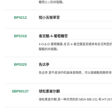
糖苷(1-) 的共轭酸。
BP4212
短小舌根草苷
BP2318
香豆酸-4-葡萄糖苷
4-O-β-D-葡萄糖基-反式-4-香豆酸是双键具有反式构型的
酸酯的共轭酸。
BP0325
告达亭
告达亭 是牛皮消中的甾体类物质，可以使细胞周期停滞，诱
SBP00137
球松素查尔酮
球松素查尔酮 是一种天然的抗 MDA-MB-231 和 HT-29 结肠癌