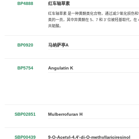
BP4888
红车轴草素
红车轴草素 是一种黄酮类化合物，通过减少氧化损伤和恢复
类的一员，其中异黄酮在 5、7 和 3' 位被羟基取代，在
共轭酸。
BP0920
马纳萨亭A
BP5754
Angulatin K
SBP02851
Mulberrofuran H
SBP00439
9-O-Acetyl-4,4'-di-O-methyllariciresinol