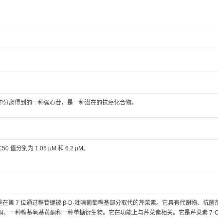
ca graeca 中分离得到的一种强心苷，是一种潜在的抗癌化合物。
0 值分别为 1.05 μM 和 6.2 µM。
，是在第 7 位通过糖苷键被 β-D-吡喃葡萄糖基部分取代的芹菜素。它具有代谢物、抗
酮、一种糖基氧基黄酮和一种单糖衍生物。它在功能上与芹菜素相关。它是芹菜素 7-O-β