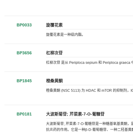
BP0033
旋覆花素
旋覆花素是一种萜内酯。
BP3656
杠柳次苷
杠柳次苷 是从 Periploca sepium 和 Periplo
BP1845
橙桑黄酮
橙桑黄酮 (NSC 5113) 为 HDAC 和 mTOR 的抑制剂，IC5
BP0181
大波斯菊苷; 芹菜素-7-O-葡糖苷
大波斯菊苷; 芹菜素-7-O-葡糖苷是一种糖基氧基黄酮
抗炎药的作用。它是一种β-D-葡萄糖苷、一种二羟基黄