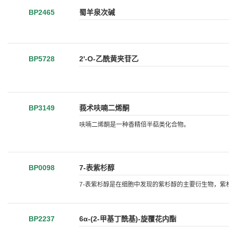
BP2465
蜀羊泉次碱
BP5728
2'-O-乙酰黄夹苷乙
BP3149
莪术呋喃二烯酮
呋喃二烯酮是一种香精倍半萜类化合物。
BP0098
7-表紫杉醇
7-表紫杉醇是在细胞中发现的紫杉醇的主要衍生物，
BP2237
6α-(2-甲基丁酰基)-旋覆花内酯