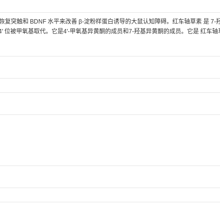
突触和 BDNF 水平来改善 β-淀粉样蛋白诱导的大鼠认知障碍。红车轴草素 是 7-
 4' 位被甲氧基取代。它是4'-甲氧基异黄酮的成员和7-羟基异黄酮的成员。它是 红车轴草素