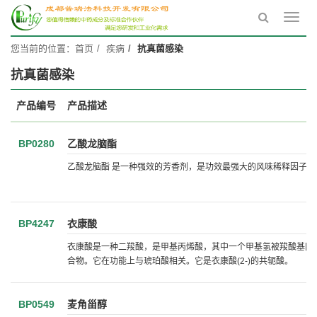
Toggl
navig
您当前的位置：
首页
疾病
抗真菌感染
抗真菌感染
产品编号
产品描述
BP0280
乙酸龙脑酯
乙酸龙脑酯 是一种强效的芳香剂，是功效最强大的风味稀释因子之
BP4247
衣康酸
衣康酸是一种二羧酸，是甲基丙烯酸，其中一个甲基氢被羧酸基团
合物。它在功能上与琥珀酸相关。它是衣康酸(2-)的共轭酸。
BP0549
麦角甾醇