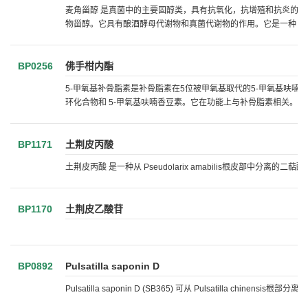
麦角甾醇 是真菌中的主要固醇类，具有抗氧化，抗增殖和抗炎的作用。麦
物甾醇。它具有酿酒酵母代谢物和真菌代谢物的作用。它是一种 3β-羟基
BP0256
佛手柑内酯
5-甲氧基补骨脂素是补骨脂素在5位被甲氧基取代的5-甲氧基呋
环化合物和 5-甲氧基呋喃香豆素。它在功能上与补骨脂素相关。
BP1171
土荆皮丙酸
土荆皮丙酸 是一种从 Pseudolarix amabilis根皮部中分离的
BP1170
土荆皮乙酸苷
BP0892
Pulsatilla saponin D
Pulsatilla saponin D (SB365) 可从 Pulsatilla chinens