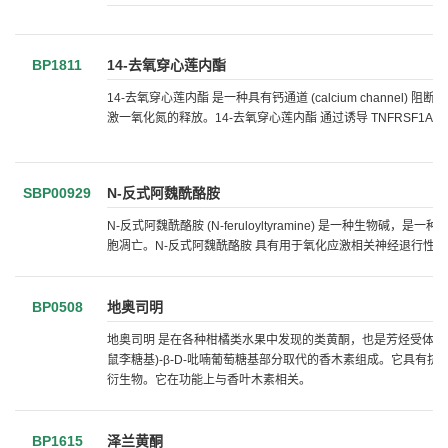
BP1811
14-去氧穿心莲内酯
14-去氧穿心莲内酯 是一种具有钙通道 (calcium chann
激一氧化氮的释放。14-去氧穿心莲内酯 通过诱导 TNFRSF1A 
SBP00929
N-反式阿魏酰酪胺
N-反式阿魏酰酪胺 (N-feruloyltyramine) 是一种生物碱
胞凋亡。N-反式阿魏酰酪胺 具有用于氧化应激相关神经退行性
BP0508
地奥司明
地奥司明 是在各种柑橘类水果中发现的类黄酮，也是芳烃受体 (AhR
鼠李糖基)-β-D-吡喃葡萄糖基部分取代的香木素组成。它具
衍生物。它在功能上与香叶木素相关。
BP1615
泽兰黄酮