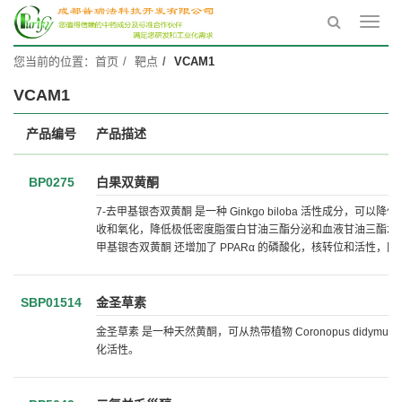
Toggl
navig
您当前的位置：
首页
靶点
VCAM1
VCAM1
产品编号
产品描述
BP0275
白果双黄酮
7-去甲基银杏双黄酮 是一种 Ginkgo biloba 活性成分
收和氧化，降低极低密度脂蛋白甘油三酯分泌和血液甘油三酯水平
甲基银杏双黄酮 还增加了 PPARα 的磷酸化，核转位和活性，同时伴
SBP01514
金圣草素
金圣草素 是一种天然黄酮，可从热带植物 Coronopus didymus 中
化活性。