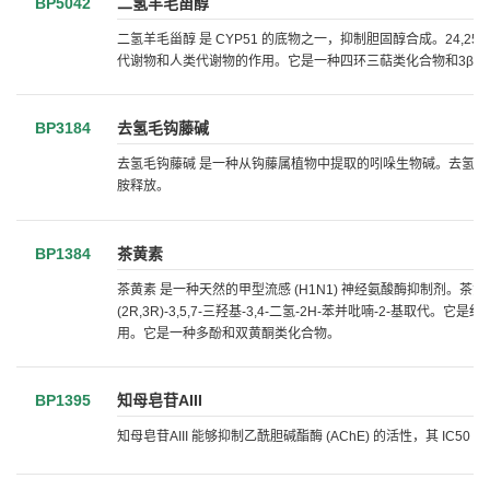
BP5042
二氢羊毛甾醇
二氢羊毛甾醇 是 CYP51 的底物之一，抑制胆固醇合成。24,25
代谢物和人类代谢物的作用。它是一种四环三萜类化合物和3β-
BP3184
去氢毛钩藤碱
去氢毛钩藤碱 是一种从钩藤属植物中提取的吲哚生物碱。去氢毛
胺释放。
BP1384
茶黄素
茶黄素 是一种天然的甲型流感 (H1N1) 神经氨酸酶抑制剂。茶黄素是
(2R,3R)-3,5,7-三羟基-3,4-二氢-2H-苯并吡喃-2
用。它是一种多酚和双黄酮类化合物。
BP1395
知母皂苷AIII
知母皂苷AIII 能够抑制乙酰胆碱酯酶 (AChE) 的活性，其 IC50 值为