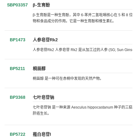
SBP03357
β-生育酚
β-生育酚是一种生育酚，其中 6-苯并二氢吡喃核心在 5 和 
物和食品成分的作用。它是一种生育酚和维生素E。
BP1473
人参皂苷Rk2
人参皂苷Rk2 人参皂苷 Rk2 是从加工过的人参 (SG; Sun Gin
BP5211
桐甾醇
桐甾醇 是一种可在赤桐中发现的天然产物。
BP3368
七叶皂苷钠
七叶皂苷钠 是一种来源 Aesculus hippocastanum 种
肝癌生长。
BP5722
薤白皂苷I