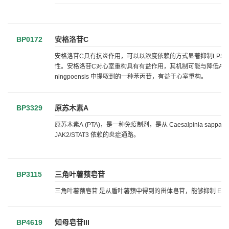
BP0172
安格洛苷C
安格洛苷C具有抗炎作用，可以以浓度依赖的方式显著抑制LPS诱
性。安格洛苷C对心室重构具有有益作用，其机制可能与降低Angâ水平、减
ningpoensis 中提取到的一种苯丙苷，有益于心室重构。
BP3329
原苏木素A
原苏木素A (PTA)，是一种免疫制剂，是从 Caesalpinia sap
JAK2/STAT3 依赖的炎症通路。
BP3115
三角叶薯蓣皂苷
三角叶薯蓣皂苷 是从盾叶薯蓣中得到的甾体皂苷，能够抑制 ERK1
BP4619
知母皂苷III