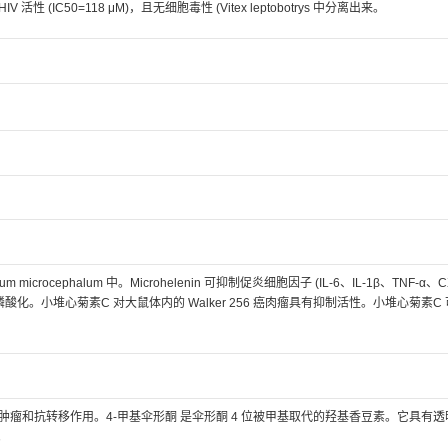
V 活性 (IC50=118 μM)，且无细胞毒性 (Vitex leptobotrys 中分离出来。
rocephalum 中。Microhelenin 可抑制促炎细胞因子 (IL-6、IL-1β、TNF-α、C
RK 的磷酸化。小堆心菊素C 对大鼠体内的 Walker 256 癌肉瘤具有抑制活性。小堆心菊素C
肿瘤和抗转移作用。4-甲基伞形酮 是伞形酮 4 位被甲基取代的羟基香豆素。它具有
。