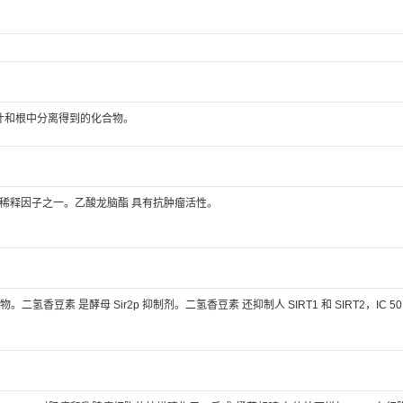
nsis 的叶和根中分离得到的化合物。
稀释因子之一。乙酸龙脑酯 具有抗肿瘤活性。
一种化合物。二氢香豆素 是酵母 Sir2p 抑制剂。二氢香豆素 还抑制人 SIRT1 和 SIRT2，IC 5