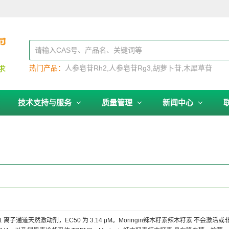
热门产品：
人参皂苷Rh2
人参皂苷Rg3
胡萝卜苷
木犀草苷
技术支持与服务
质量管理
新闻中心
1 离子通道天然激动剂，EC50 为 3.14 μM。Moringin辣木籽素辣木籽素 不会激活