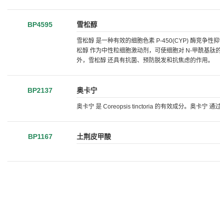
BP4595
雪松醇
雪松醇 是一种有效的细胞色素 P-450(CYP) 酶竞争性抑
松醇 作为中性粒细胞激动剂，可使细胞对 N-甲酰基
外，雪松醇 还具有抗菌、预防脱发和抗焦虑的作用。
BP2137
奥卡宁
奥卡宁 是 Coreopsis tinctoria 的有效成分。奥卡
BP1167
土荆皮甲酸