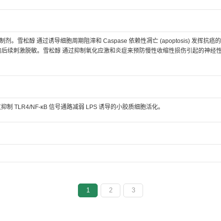
制剂。雪松醇 通过诱导细胞周期阻滞和 Caspase 依赖性凋亡 (apoptosis) 发挥抗
肽的后续刺激脱敏。雪松醇 通过抑制氧化应激和炎症来预防慢性收缩性损伤引起的神经
宁 通过抑制 TLR4/NF-κB 信号通路减弱 LPS 诱导的小胶质细胞活化。
1
2
3