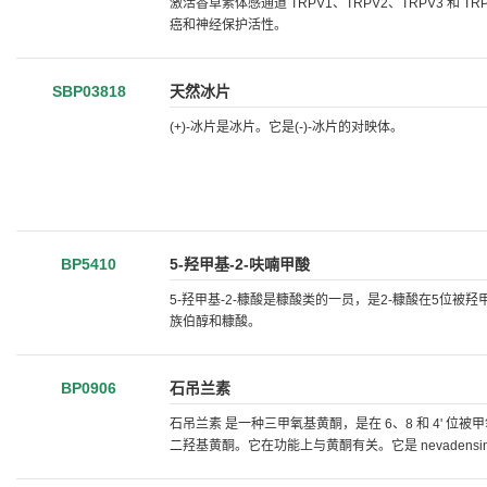
激活香草素体感通道 TRPV1、TRPV2、TRPV3 和 
癌和神经保护活性。
SBP03818
天然冰片
(+)-冰片是冰片。它是(-)-冰片的对映体。
BP5410
5-羟甲基-2-呋喃甲酸
5-羟甲基-2-糠酸是糠酸类的一员，是2-糠酸在5
族伯醇和糠酸。
BP0906
石吊兰素
石吊兰素 是一种三甲氧基黄酮，是在 6、8 和 4' 位
二羟基黄酮。它在功能上与黄酮有关。它是 nevadensin-7