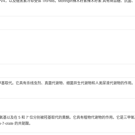
TRPV4，以及褪黑素冷却受体 TRPM8。Moringin辣木籽素辣木籽素 具有降血糖、抗菌
位被羟甲基取代。它具有杀线虫剂、真菌代谢物、细菌异生代谢物和人类尿液代谢物的作用
被甲氧基以及在 5 和 7' 位分别被羟基取代的黄酮。它具有植物代谢物的作用。它是三甲
-olate 的共轭酸。