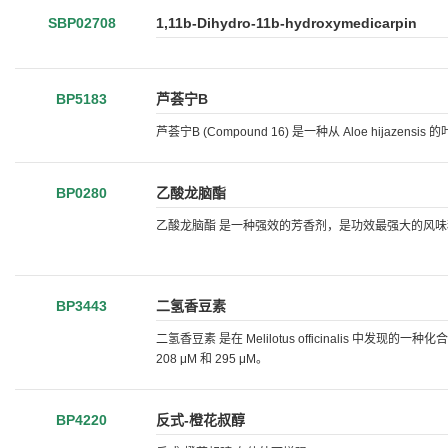
SBP02708
1,11b-Dihydro-11b-hydroxymedicarpin
BP5183
芦荟宁B
芦荟宁B (Compound 16) 是一种从 Aloe hijaze
BP0280
乙酸龙脑酯
乙酸龙脑酯 是一种强效的芳香剂，是功效最强大的风味
BP3443
二氢香豆素
二氢香豆素 是在 Melilotus officinalis 中发现的
208 μM 和 295 μM。
BP4220
反式-橙花叔醇