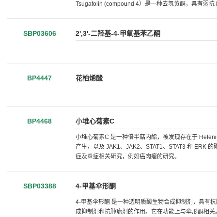
Tsugafolin (compound 4）是一种去氢黄酮，具有弱抗 HI
SBP03606
2',3'-二羟基-4-甲氧基苯乙酮
BP4447
花柏烯酸
BP4468
小堆心菊素C
小堆心菊素C 是一种倍半萜内酯，被发现存在于 Helenium mic
产生，以及 JAK1、JAK2、STAT1、STAT3 和 E
症及炎症相关研究，例如癌肉瘤的研究。
SBP03388
4-甲基伞形酮
4-甲基伞形酮 是一种透明质酸生物合成抑制剂，具有抗
成抑制剂和抗肿瘤剂的作用。它在功能上与伞形酮相关