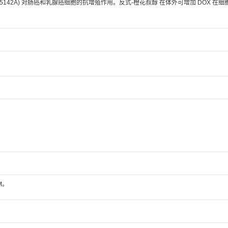
 (HY-15142A) 对肠癌和乳腺癌细胞的抗增殖作用。反式-橙花叔醇 在体外可增加 DOX 在
。
M。