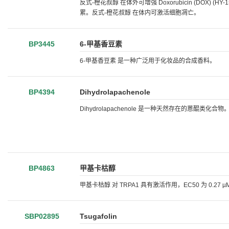
反式-橙花叔醇 在体外可增强 Doxorubicin (DOX)
累。反式-橙花叔醇 在体内可激活细胞凋亡。
BP3445
6-甲基香豆素
6-甲基香豆素 是一种广泛用于化妆品的合成香料。
BP4394
Dihydrolapachenole
Dihydrolapachenole 是一种天然存在的蒽醌类化合物
BP4863
甲基卡枯醇
甲基卡枯醇 对 TRPA1 具有激活作用，EC50 为 0.27 µ
SBP02895
Tsugafolin