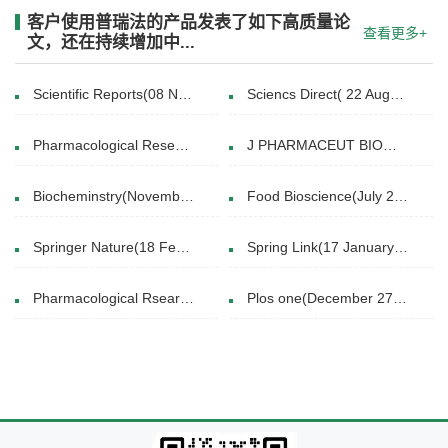
客户使用普瑞法的产品发表了如下高质量论
查看更多+
文，还在持续增加中...
Scientific Reports(08 November 2016)
Sciencs Direct( 22 August 2016)
Pharmacological Research(December 2018)
J PHARMACEUT BIOMED.(2014 Jan.25.)
Biocheminstry(November 19, 2014)
Food Bioscience(July 2025)
Springer Nature(18 February 2020)
Spring Link(17 January 2024)
Pharmacological Rsearch-Modern Chinese Medicine(March 2024)
Plos one(December 27, 2013)