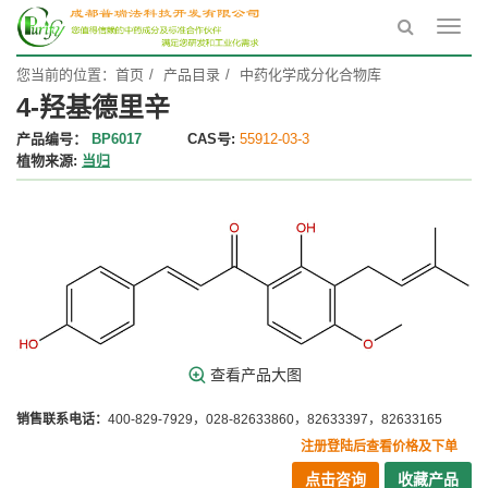
Toggl
navig
您当前的位置：
首页
产品目录
中药化学成分化合物库
4-羟基德里辛
产品编号：
BP6017
CAS号:
55912-03-3
植物来源:
当归
查看产品大图
销售联系电话：
400-829-7929，028-82633860，82633397，82633165
注册登陆后查看价格及下单
点击咨询
收藏产品