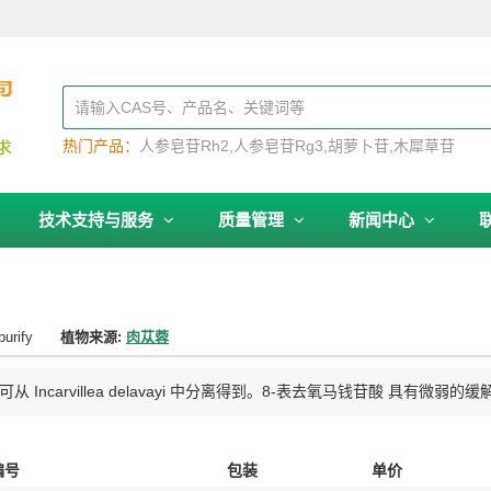
热门产品：
人参皂苷Rh2
人参皂苷Rg3
胡萝卜苷
木犀草苷
技术支持与服务
质量管理
新闻中心
purify
植物来源:
肉苁蓉
萜苷，可从 Incarvillea delavayi 中分离得到。8-表去氧马钱苷酸 具有微弱
编号
包装
单价