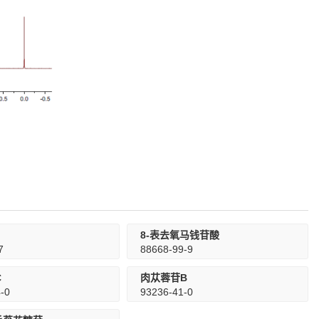
8-表去氧马钱苷酸
7
88668-99-9
C
肉苁蓉苷B
-0
93236-41-0