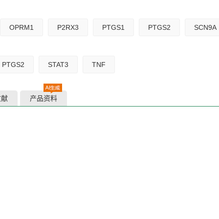
OPRM1
P2RX3
PTGS1
PTGS2
SCN9A
PTGS2
STAT3
TNF
文献
产品资料