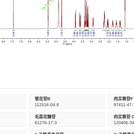
管花苷B
肉苁蓉苷F
112516-04-8
97411-47-
毛蕊花糖苷
肉苁蓉苷 
61276-17-3
120406-34