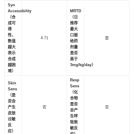
Syn
Accessibility
MRTD
（合
（日
成可
推荐
得
最大
性，
口服
4.71
是
数值
给药
越大
剂量
表示
是否
合成
高于
越困
3mg/kg/day）
难）
Resp
Skin
Sens
Sens
（化
（是
合物
否会
是否
产生
否
否
会产
皮肤
生呼
过敏
吸致
反
敏反
应）
应）