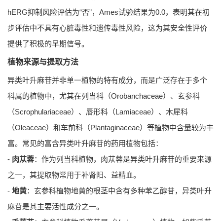
hERG抑制风险评估为“否”，Ames试验结果为0.0，表明其在初
步评估中不具有心脏毒性和遗传毒性风险，这为其安全性评价
提供了积极的早期信号。
植物来源与提取方法
异类叶升麻苷并非单一植物的特有成分，而是广泛存在于多个
科属的植物中，尤其在列当科（Orobanchaceae）、玄参科
（Scrophulariaceae）、唇形科（Lamiaceae）、木犀科
（Oleaceae）和车前科（Plantaginaceae）等植物中含量较为丰
富。常见的富含异类叶升麻苷的药用植物包括：
-
肉苁蓉
：作为列当科植物，肉苁蓉是异类叶升麻苷的重要来源
之一，其提取物常用于补肾阳、益精血。
-
地黄
：玄参科植物地黄的根茎中含有多种苯乙醇苷，异类叶升
麻苷是其主要活性成分之一。