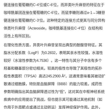
键连接在葡萄糖的C-4'位或C-6'位，而异类叶升麻苷的特征在于
咖啡酰基团连接在葡萄糖的C-6'位，而鼠李糖则通过α-1→3糖苷
键连接在葡萄糖的C-3'位。这种特定的连接方式使其与同分异构
体类叶升麻苷（Acteoside，咖啡酰基连接在C-4'位）在结构和
活性上有所区别。
在理化性质方面，异类叶升麻苷呈现出典型的酚酸苷特征。其
脂水分配系数（LogP）为0.2832，表明其亲水性较强，水溶性
较好（水溶性参数为4.7536）。这一特性与其分子中含有多个
羟基和糖基部分密切相关。较高的极性也导致了其极性的拓扑
极性表面积（TPSA）高达245.2900 Å²，这通常意味着其被动扩
散通过细胞膜，特别是血脑屏障（BBB）的能力较差。成药性
参数明确指出其血脑屏障透过性为“低”，这对其在中枢神经系统
疾病中的应用提出了挑战，但也提示其可能通过其他机制（如
作用于外周靶点或通过主动转运）发挥神经保护作用。此外，