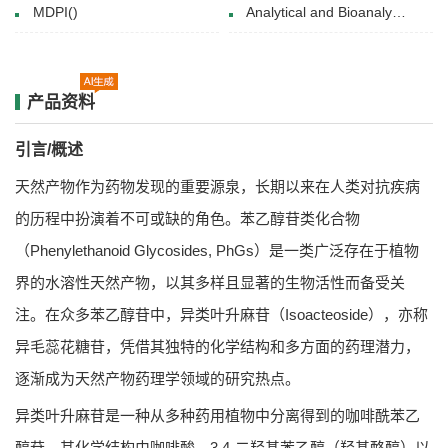
MDPI()
Analytical and Bioanalytical Chemistry (14 December 2019)
产品资料
引言/概述
天然产物作为药物发现的重要源泉，长期以来在人类对抗疾病
的历程中扮演着不可或缺的角色。苯乙醇苷类化合物
（Phenylethanoid Glycosides, PhGs）是一类广泛存在于植物
界的水溶性天然产物，以其多样且显著的生物活性而备受关
注。在众多苯乙醇苷中，异类叶升麻苷（Isoacteoside），亦称
异毛蕊花糖苷，凭借其独特的化学结构和多方面的药理潜力，
逐渐成为天然产物药理学领域的研究热点。
异类叶升麻苷是一种从多种药用植物中分离得到的咖啡酰苯乙
醇苷。其化学结构由咖啡酸、3,4-二羟基苯乙醇（羟基酪醇）以