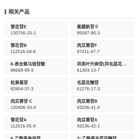
相关产品
管花苷E
紫葳新苷Ⅱ
130756-25-1
95587-86-3
管花苷B
肉苁蓉苷F
112516-04-8
97411-47-7
8-表去氧马钱苷酸
异类叶升麻苷(异毛蕊花糖苷)
88668-99-9
61303-13-7
松果菊苷
毛蕊花糖苷
82854-37-3
61276-17-3
肉苁蓉苷 C
肉苁蓉苷B
120406-34-0
93236-41-0
管花苷A
肉苁蓉苷A
112516-05-9
93236-42-1
6-乙酰麦角甾苷
2'-乙酰基毛蕊花糖苷