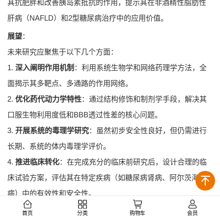
其抗肥胖和改善胰岛素抵抗的作用，提示其在非酒精性脂肪性
肝病（NAFLD）和2型糖尿病治疗中的应用价值。
展望
：
未来研究应聚焦于以下几个方面：
1.
深入阐明作用机制
：利用系统生物学和网络药理学方法，全
面揭示其多靶点、多通路的作用网络。
2.
优化药代动力学特性
：通过结构修饰和制剂学手段，解决其
口服生物利用度低和BBB透过性差的核心问题。
3.
开展系统的毒理学研究
：虽然初步安全性良好，但仍需进行
长期、系统的体内毒理学评价。
4.
推进临床转化
：在完成充分的临床前研究后，设计合理的临
床试验方案，评估其在特定疾病（如糖尿病肾病、阿尔茨海默
病）中的有效性和安全性。
结语
首页
分类
购物车
会员