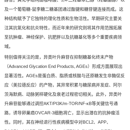
及一个葡萄糖-鼠李糖二糖基团通过酯键和糖苷键连接而成。这
种结构赋予了它独特的理化性质和生物活性。早期研究主要关
注其抗氧化和抗炎特性，而近年来的研究则将其作用范围拓展
至抗肿瘤、神经保护、抗肥胖以及抗糖基化等多个重要疾病领
域。
特别值得关注的是，异类叶升麻苷在抑制糖基化终末产物
（Advanced Glycation End Products, AGEs）形成方面展现出
显著活性。AGEs是蛋白质、脂质或核酸与还原糖发生非酶促反
应（美拉德反应）的产物，其异常积累与糖尿病并发症、阿尔
茨海默病、动脉粥样硬化及衰老过程密切相关。此外，异类叶
升麻苷能够通过调控AKT/PI3K/m-TOR/NF-κB等关键信号通
路，诱导卵巢癌OVCAR-3细胞凋亡，显示出潜在的抗肿瘤活
性。同时，其在神经退行性疾病模型中对BCL2、APP、