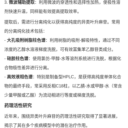
3.
微波辅助提取
：利用微波的穿透性和选择性加热，使极性溶
剂快速升温，同样能有效提高提取效率。
提取后，需进行分离纯化以获得高纯度的异类叶升麻苷。常用
的分离纯化技术包括：
-
大孔吸附树脂柱色谱
：利用树脂的吸附-解吸特性，通过不同
浓度的乙醇水溶液梯度洗脱，可有效富集苯乙醇苷类成分。
-
硅胶柱色谱
：使用氯仿-甲醇-水等溶剂系统进行洗脱，根据化
合物极性差异进行分离。
-
高效液相色谱
：特别是制备型HPLC，是获得高纯度单体化合
物的最终手段，常采用反相C18柱，以乙腈-水或甲醇-水（常含
少量甲酸或乙酸）为流动相进行等度或梯度洗脱。
药理活性研究
近年来，围绕异类叶升麻苷的药理活性研究取得了显著进展，
揭示了其在多个疾病模型中的潜在治疗作用。