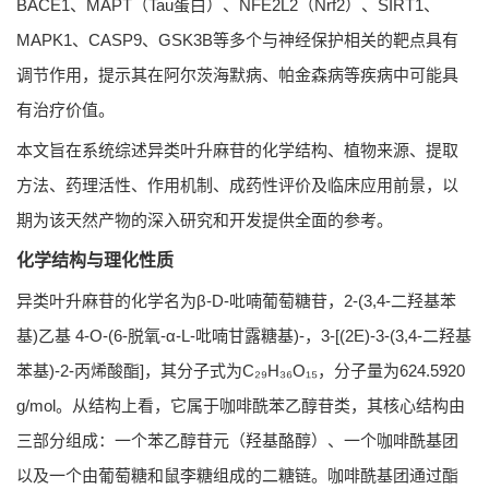
BACE1、MAPT（Tau蛋白）、NFE2L2（Nrf2）、SIRT1、
MAPK1、CASP9、GSK3B等多个与神经保护相关的靶点具有
调节作用，提示其在阿尔茨海默病、帕金森病等疾病中可能具
有治疗价值。
本文旨在系统综述异类叶升麻苷的化学结构、植物来源、提取
方法、药理活性、作用机制、成药性评价及临床应用前景，以
期为该天然产物的深入研究和开发提供全面的参考。
化学结构与理化性质
异类叶升麻苷的化学名为β-D-吡喃葡萄糖苷，2-(3,4-二羟基苯
基)乙基 4-O-(6-脱氧-α-L-吡喃甘露糖基)-，3-[(2E)-3-(3,4-二羟基
苯基)-2-丙烯酸酯]，其分子式为C₂₉H₃₆O₁₅，分子量为624.5920
g/mol。从结构上看，它属于咖啡酰苯乙醇苷类，其核心结构由
三部分组成：一个苯乙醇苷元（羟基酪醇）、一个咖啡酰基团
以及一个由葡萄糖和鼠李糖组成的二糖链。咖啡酰基团通过酯