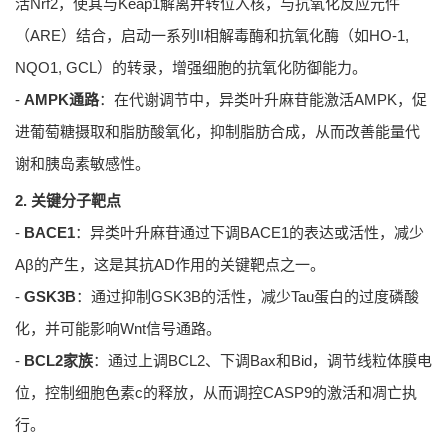
活Nrf2，使其与Keap1解离并转位入核，与抗氧化反应元件
（ARE）结合，启动一系列II相解毒酶和抗氧化酶（如HO-1,
NQO1, GCL）的转录，增强细胞的抗氧化防御能力。
-
AMPK通路
：在代谢调节中，异类叶升麻苷能激活AMPK，促
进葡萄糖摄取和脂肪酸氧化，抑制脂肪合成，从而改善能量代
谢和胰岛素敏感性。
2. 关键分子靶点
-
BACE1
：异类叶升麻苷通过下调BACE1的表达或活性，减少
Aβ的产生，这是其抗AD作用的关键靶点之一。
-
GSK3B
：通过抑制GSK3B的活性，减少Tau蛋白的过度磷酸
化，并可能影响Wnt信号通路。
-
BCL2家族
：通过上调BCL2、下调Bax和Bid，调节线粒体膜电
位，控制细胞色素c的释放，从而调控CASP9的激活和凋亡执
行。