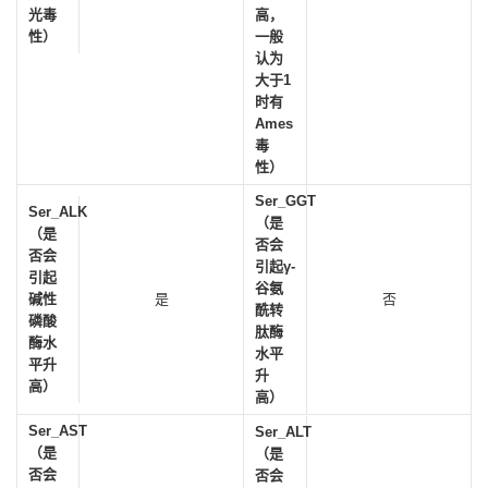
光毒
高，
性）
一般
认为
大于1
时有
Ames
毒
性）
Ser_GGT
Ser_ALK
（是
（是
否会
否会
引起γ-
引起
谷氨
碱性
是
否
酰转
磷酸
肽酶
酶水
水平
平升
升
高）
高）
Ser_AST
Ser_ALT
（是
（是
否会
否会