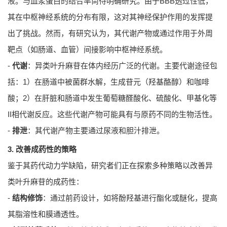
液。与血浆蛋白的结合率尚待明确研究。由于BBB透过性低，
其在中枢神经系统的分布有限，这对其神经保护作用的发挥提
出了挑战。然而，有研究认为，其代谢产物或通过作用于外周
靶点（如肠道、血管）间接影响中枢神经系统。
-
代谢
：异类叶升麻苷在体内经历广泛的代谢。主要代谢途径包
括：1）在肠道中被菌群水解，生成苷元（羟基酪醇）和咖啡
酸；2）在肝脏和肠道中发生葡萄糖醛酸化、硫酸化、甲基化等
II相代谢反应。这些代谢产物可能具有与原药不同的生物活性。
-
排泄
：其代谢产物主要通过尿液和胆汁排泄。
3. 改善成药性的策略
鉴于其药代动力学缺陷，研究者们正在探索多种策略以改善异
类叶升麻苷的成药性：
-
结构修饰
：通过前药设计，如将酚羟基进行酯化或醚化，提高
其脂溶性和膜通透性。