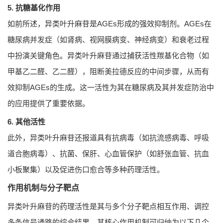
5. 抗糖基化作用
如前所述，异类叶升麻苷是AGEs形成的强效抑制剂。AGEs在
糖尿病并发症（如肾病、视网膜病变、神经病变）和衰老过程
中扮演关键角色。异类叶升麻苷通过捕获活性羰基化合物（如
甲基乙二醛、乙二醛），阻断美拉德反应的中间步骤，从而有
效抑制AGEs的生成。这一活性为其在糖尿病及其并发症防治中
的应用提供了重要依据。
6. 其他活性
此外，异类叶升麻苷还报道具有抗病毒（如抗流感病毒、呼吸
道合胞病毒）、抗菌、保肝、心血管保护（如舒张血管、抗血
小板聚集）以及促进伤口愈合等多种药理活性。
作用机制与分子靶点
异类叶升麻苷的药理活性是其与多个分子靶点相互作用、调控
多条信号通路的综合结果。其核心作用机制可归纳为以下几个