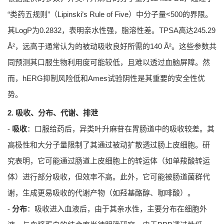
“类药五规则”（Lipinski’s Rule of Five）中分子量<500的界限。
其LogP为0.2832，表明亲水性强，脂溶性差。TPSA高达245.29
Å²，远高于通常认为的被动吸收良好所需的140 Å²。这些参数共
同预测其口服生物利用度可能较低，且难以透过血脑屏障。然
而，hERG抑制风险低和Ames试验阴性是其重要的安全性优
势。
2. 吸收、分布、代谢、排泄
-
吸收
：口服给药后，异类叶升麻苷在胃肠道中的吸收较差。其
高极性和大分子量限制了其通过被动扩散透过肠上皮细胞。研
究表明，它可能通过肠道上皮细胞上的转运体（如单羧酸转运
体）进行部分吸收，但效率不高。此外，它可能被肠道菌群代
谢，生成更易吸收的代谢产物（如羟基酪醇、咖啡酸）。
-
分布
：吸收进入血液后，由于其亲水性，主要分布在细胞外