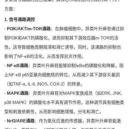
方面：
1. 信号通路调控
-
PI3K/AKT/m-TOR通路
：在肿瘤细胞中，异类叶升麻苷通过抑
制PI3K和AKT的磷酸化，进而抑制其下游效应器m-TOR的活
性。这导致细胞周期阻滞和凋亡诱导。同时，该通路的抑制也
影响了NF-κB的活化，从而发挥抗炎作用。
-
NF-κB通路
：异类叶升麻苷能够抑制IκBα的磷酸化和降解，阻
止NF-κB p65亚基向细胞核的转位，从而减少其下游促炎基因
（如TNF-α, IL-6, iNOS, COX-2）的转录。
-
MAPK通路
：异类叶升麻苷对MAPK家族成员（如ERK, JNK,
p38 MAPK）的磷酸化水平具有调节作用，这种调节具有细胞类
型和刺激依赖性，从而影响细胞增殖、分化和凋亡。
-
Nrf2/ARE通路
：作为氧化应激的传感器，异类叶升麻苷能激