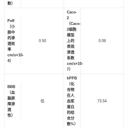
数）
Caco-
2
Peff
（Caco-
（小
2细胞
肠中
模型
的渗
0.50
上的
0.09
透效
表观
率
渗透
cm/s×10-
系数
4）
cm/s×10-
7）
hPPB
（化
BBB
合物
（血
在人
脑屏
低
血浆
73.54
障渗
蛋白
透
的结
性）
合分
数%）