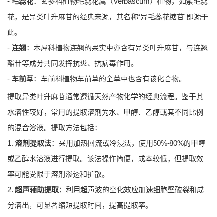
-
毛蕊花
：玄参科植物毛蕊花属（Verbascum）植物，如紫毛蕊
花，是异类叶升麻苷的经典来源，其名称“异毛蕊花糖苷”即源于
此。
-
连翘
：木犀科植物连翘的果实中亦含有异类叶升麻苷，与连翘
酯苷等成分共同发挥抗炎、抗病毒作用。
-
车前草
：车前科植物车前草的全草中也含有该化合物。
提取异类叶升麻苷通常遵循天然产物化学的经典流程。鉴于其
水溶性较好，常用的提取溶剂为水、甲醇、乙醇或其不同比例
的混合溶液。提取方法包括：
1.
溶剂提取法
：采用加热回流或冷浸法，使用50%-80%的甲醇
或乙醇水溶液进行提取。该法操作简便，成本较低，但提取效
率可能受限于溶剂渗透和扩散。
2.
超声辅助提取
：利用超声波的空化效应加速细胞壁破裂和成
分溶出，可显著缩短提取时间，提高提取率。