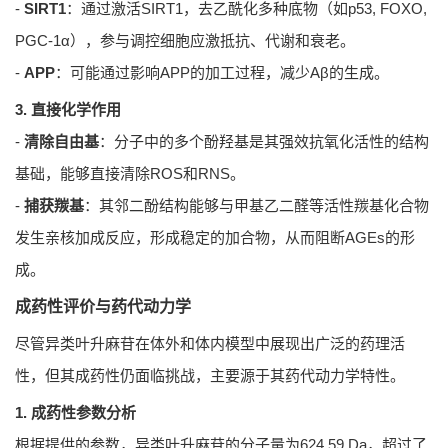
-
SIRT1
：通过激活SIRT1，去乙酰化多种底物（如p53, FOXO,
PGC-1α），参与调控细胞应激抵抗、代谢和衰老。
-
APP
：可能通过影响APP的加工过程，减少Aβ的生成。
3. 直接化学作用
-
清除自由基
：分子中的多个酚羟基是其强效抗氧化活性的结构
基础，能够直接清除ROS和RNS。
-
捕获羰基
：其邻二酚结构能够与甲基乙二醛等活性羰基化合物
发生亲核加成反应，形成稳定的加合物，从而阻断AGEs的形
成。
成药性评价与药代动力学
尽管异类叶升麻苷在体外和体内模型中展现出广泛的药理活
性，但其成药性仍面临挑战，主要源于其药代动力学特性。
1. 成药性参数分析
根据提供的参数，异类叶升麻苷的分子量为624.59 Da，超过了