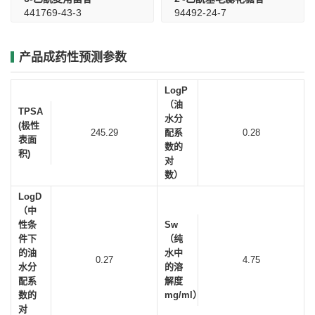
441769-43-3
94492-24-7
产品成药性预测参数
LogP
（油
TPSA
水分
(极性
245.29
配系
0.28
表面
数的
积)
对
数）
LogD
（中
性条
Sw
件下
（纯
的油
水中
0.27
4.75
水分
的溶
配系
解度
数的
mg/ml）
对