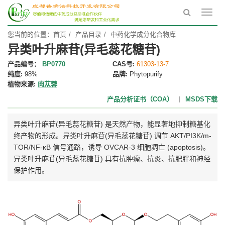
Toggl
navig
您当前的位置：
首页
产品目录
中药化学成分化合物库
异类叶升麻苷(异毛蕊花糖苷)
产品编号：
BP0770
CAS号:
61303-13-7
纯度:
98%
品牌:
Phytopurify
植物来源:
肉苁蓉
产品分析证书（COA）
MSDS下载
异类叶升麻苷(异毛蕊花糖苷) 是天然产物，能显著地抑制糖基化
终产物的形成。异类叶升麻苷(异毛蕊花糖苷) 调节 AKT/PI3K/m-
TOR/NF-κB 信号通路，诱导 OVCAR-3 细胞凋亡 (apoptosis)。
异类叶升麻苷(异毛蕊花糖苷) 具有抗肿瘤、抗炎、抗肥胖和神经
保护作用。