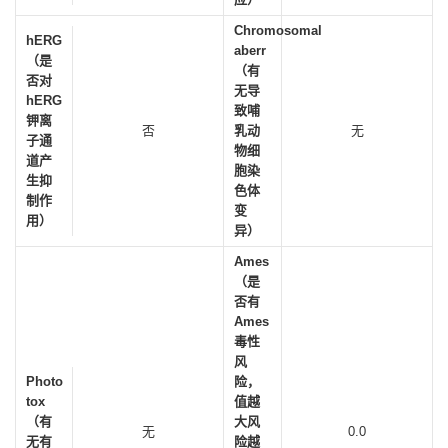
Chromosomal
hERG
aberr
（是
（有
否对
无导
hERG
致哺
钾离
否
乳动
无
子通
物细
道产
胞染
生抑
色体
制作
变
用）
异）
Ames
（是
否有
Ames
毒性
风
Photo
险，
tox
值越
（有
大风
无
0.0
无有
险越