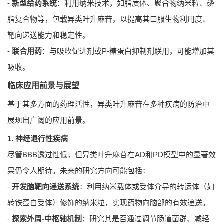
-
新型给药系统
：利用纳米技术，如脂质体、聚合物纳米粒、磷
脂复合物等，包载异类叶升麻苷，以提高其口服生物利用度、
靶向递送能力和稳定性。
-
联合用药
：与吸收促进剂或P-糖蛋白抑制剂联用，可能增加其
吸收。
临床应用前景与展望
基于其多方面的药理活性，异类叶升麻苷在多种疾病的防治中
展现出广阔的应用前景。
1. 神经退行性疾病
尽管BBB透过性低，但异类叶升麻苷在AD和PD模型中的显著效
果仍令人期待。未来的研究方向可能包括：
-
开发脑靶向递送系统
：利用纳米载体或受体介导的转运体（如
转铁蛋白受体）修饰的纳米粒，实现药物向脑部的有效递送。
-
探索外周-中枢轴机制
：研究其是否通过调节肠道菌群、减轻