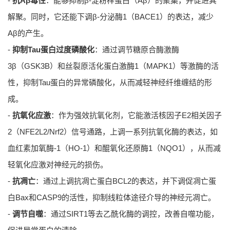
-
抗Aβ毒性
：能够抑制β-淀粉样蛋白（Aβ）的聚集，并促进其
解聚。同时，它还能下调β-分泌酶1（BACE1）的表达，减少
Aβ的产生。
-
抑制Tau蛋白过度磷酸化
：通过调节糖原合酶激酶
3β（GSK3B）和丝裂原活化蛋白激酶1（MAPK1）等激酶的活
性，抑制Tau蛋白的异常磷酸化，从而减轻神经纤维缠结的形
成。
-
抗氧化应激
：作为强效抗氧化剂，它能激活核因子E2相关因子
2（NFE2L2/Nrf2）信号通路，上调一系列抗氧化酶的表达，如
血红素加氧酶-1（HO-1）和醌氧化还原酶1（NQO1），从而减
轻氧化应激对神经元的损伤。
-
抗凋亡
：通过上调抗凋亡蛋白BCL2的表达，并下调促凋亡蛋
白Bax和CASP9的活性，抑制线粒体途径介导的神经元凋亡。
-
调节自噬
：通过SIRT1等去乙酰化酶的调控，改善自噬功能，