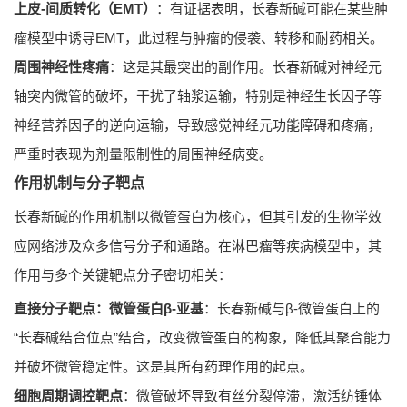
上皮-间质转化（EMT）
：有证据表明，长春新碱可能在某些肿
瘤模型中诱导EMT，此过程与肿瘤的侵袭、转移和耐药相关。
周围神经性疼痛
：这是其最突出的副作用。长春新碱对神经元
轴突内微管的破坏，干扰了轴浆运输，特别是神经生长因子等
神经营养因子的逆向运输，导致感觉神经元功能障碍和疼痛，
严重时表现为剂量限制性的周围神经病变。
作用机制与分子靶点
长春新碱的作用机制以微管蛋白为核心，但其引发的生物学效
应网络涉及众多信号分子和通路。在淋巴瘤等疾病模型中，其
作用与多个关键靶点分子密切相关：
直接分子靶点：微管蛋白β-亚基
：长春新碱与β-微管蛋白上的
“长春碱结合位点”结合，改变微管蛋白的构象，降低其聚合能力
并破坏微管稳定性。这是其所有药理作用的起点。
细胞周期调控靶点
：微管破坏导致有丝分裂停滞，激活纺锤体