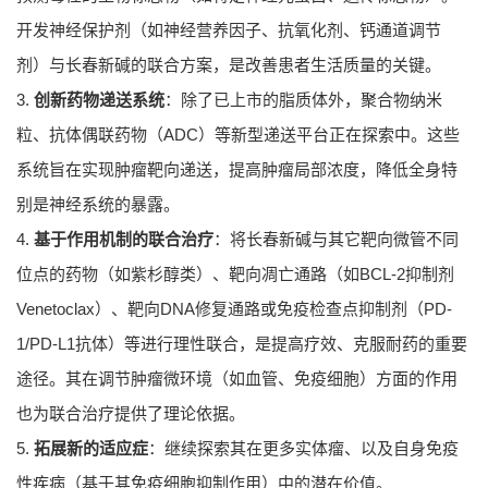
开发神经保护剂（如神经营养因子、抗氧化剂、钙通道调节
剂）与长春新碱的联合方案，是改善患者生活质量的关键。
3.
创新药物递送系统
：除了已上市的脂质体外，聚合物纳米
粒、抗体偶联药物（ADC）等新型递送平台正在探索中。这些
系统旨在实现肿瘤靶向递送，提高肿瘤局部浓度，降低全身特
别是神经系统的暴露。
4.
基于作用机制的联合治疗
：将长春新碱与其它靶向微管不同
位点的药物（如紫杉醇类）、靶向凋亡通路（如BCL-2抑制剂
Venetoclax）、靶向DNA修复通路或免疫检查点抑制剂（PD-
1/PD-L1抗体）等进行理性联合，是提高疗效、克服耐药的重要
途径。其在调节肿瘤微环境（如血管、免疫细胞）方面的作用
也为联合治疗提供了理论依据。
5.
拓展新的适应症
：继续探索其在更多实体瘤、以及自身免疫
性疾病（基于其免疫细胞抑制作用）中的潜在价值。