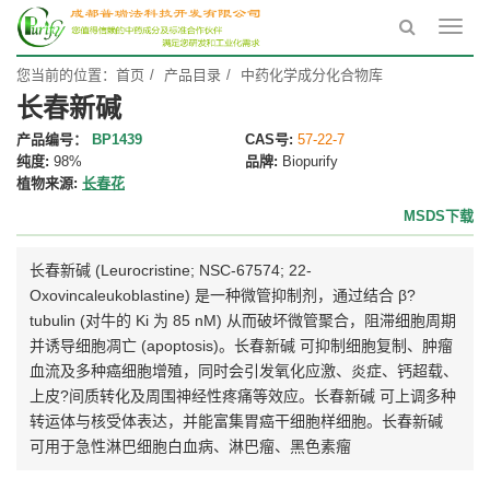
Toggl
navig
您当前的位置：
首页
产品目录
中药化学成分化合物库
长春新碱
产品编号：
BP1439
CAS号:
57-22-7
纯度:
98%
品牌:
Biopurify
植物来源:
长春花
MSDS下载
长春新碱 (Leurocristine; NSC-67574; 22-
Oxovincaleukoblastine) 是一种微管抑制剂，通过结合 β?
tubulin (对牛的 Ki 为 85 nM) 从而破坏微管聚合，阻滞细胞周期
并诱导细胞凋亡 (apoptosis)。长春新碱 可抑制细胞复制、肿瘤
血流及多种癌细胞增殖，同时会引发氧化应激、炎症、钙超载、
上皮?间质转化及周围神经性疼痛等效应。长春新碱 可上调多种
转运体与核受体表达，并能富集胃癌干细胞样细胞。长春新碱
可用于急性淋巴细胞白血病、淋巴瘤、黑色素瘤