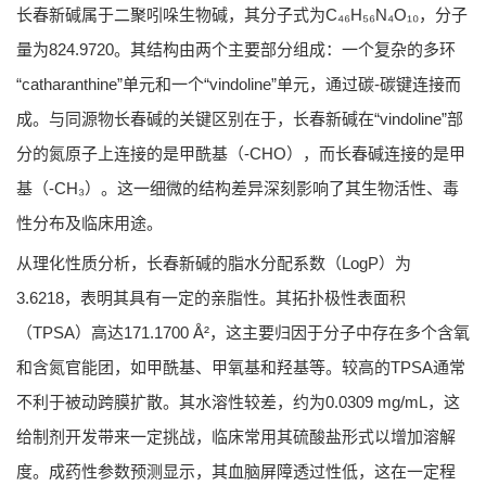
长春新碱属于二聚吲哚生物碱，其分子式为C₄₆H₅₆N₄O₁₀，分子
量为824.9720。其结构由两个主要部分组成：一个复杂的多环
“catharanthine”单元和一个“vindoline”单元，通过碳-碳键连接而
成。与同源物长春碱的关键区别在于，长春新碱在“vindoline”部
分的氮原子上连接的是甲酰基（-CHO），而长春碱连接的是甲
基（-CH₃）。这一细微的结构差异深刻影响了其生物活性、毒
性分布及临床用途。
从理化性质分析，长春新碱的脂水分配系数（LogP）为
3.6218，表明其具有一定的亲脂性。其拓扑极性表面积
（TPSA）高达171.1700 Å²，这主要归因于分子中存在多个含氧
和含氮官能团，如甲酰基、甲氧基和羟基等。较高的TPSA通常
不利于被动跨膜扩散。其水溶性较差，约为0.0309 mg/mL，这
给制剂开发带来一定挑战，临床常用其硫酸盐形式以增加溶解
度。成药性参数预测显示，其血脑屏障透过性低，这在一定程