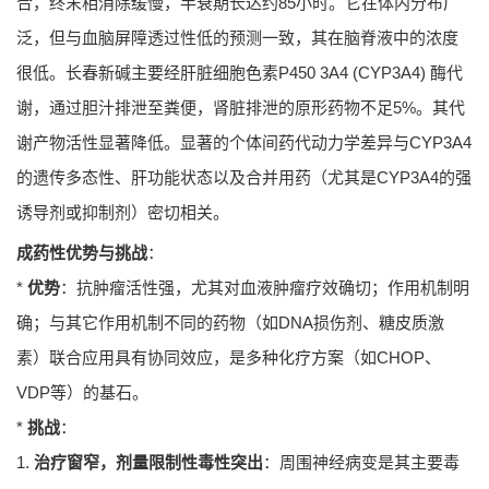
合，终末相消除缓慢，半衰期长达约85小时。它在体内分布广
泛，但与血脑屏障透过性低的预测一致，其在脑脊液中的浓度
很低。长春新碱主要经肝脏细胞色素P450 3A4 (CYP3A4) 酶代
谢，通过胆汁排泄至粪便，肾脏排泄的原形药物不足5%。其代
谢产物活性显著降低。显著的个体间药代动力学差异与CYP3A4
的遗传多态性、肝功能状态以及合并用药（尤其是CYP3A4的强
诱导剂或抑制剂）密切相关。
成药性优势与挑战
：
*
优势
：抗肿瘤活性强，尤其对血液肿瘤疗效确切；作用机制明
确；与其它作用机制不同的药物（如DNA损伤剂、糖皮质激
素）联合应用具有协同效应，是多种化疗方案（如CHOP、
VDP等）的基石。
*
挑战
：
1.
治疗窗窄，剂量限制性毒性突出
：周围神经病变是其主要毒