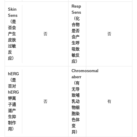
Resp
Skin
Sens
Sens
（化
（是
合物
否会
是否
产生
否
否
会产
皮肤
生呼
过敏
吸致
反
敏反
应）
应）
Chromosomal
hERG
aberr
（是
（有
否对
无导
hERG
致哺
钾离
否
乳动
有
子通
物细
道产
胞染
生抑
色体
制作
变
用）
异）