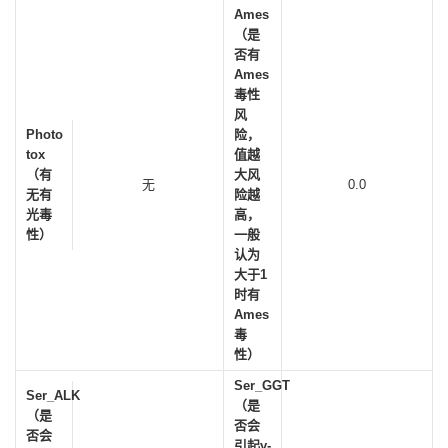
Ames
（是
否有
Ames
毒性
风
Photo
险，
tox
值越
（有
大风
无
0.0
无有
险越
光毒
高，
性）
一般
认为
大于1
时有
Ames
毒
性）
Ser_GGT
Ser_ALK
（是
（是
否会
否会
引起γ-