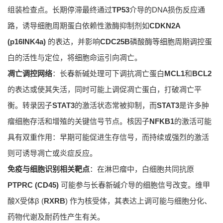
组装检查点。长期停滞最终通过
TP53
介导的DNA损伤反应通
路，诱导细胞周期蛋白依赖性激酶抑制剂如
CDKN2A
(p16INK4a)
的表达，并影响
CDC25B
磷酸酶等细胞周期调控蛋
白的活性与定位，将细胞命运引向凋亡。
凋亡调控网络
：长春新碱处理可下调抗凋亡蛋白
MCL1
和
BCL2
的表达或使其失活，同时可能上调促凋亡蛋白，打破凋亡平
衡。转录因子
STAT3
的激活状态常被抑制，而
STAT3
是许多肿
瘤细胞存活和增殖的关键信号节点。核因子
NFKB1
的激活可能
具有双重作用：早期可能促进生存信号，而持续或强烈的激活
则可诱导凋亡或炎症反应。
免疫与细胞识别相关靶点
：在淋巴瘤中，白细胞共同抗原
PTPRC (CD45)
可能参与长春新碱介导的细胞信号改变。维甲
酸X受体β (
RXRB
) 作为核受体，其表达上调可能与细胞分化、
药物代谢及耐药性产生有关。