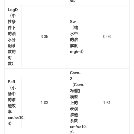
数）
LogD
（中
性条
Sw
件下
（纯
的油
水中
3.35
0.03
水分
的溶
配系
解度
数的
mg/ml）
对
数）
Caco-
2
Peff
（Caco-
（小
2细胞
肠中
模型
的渗
1.03
上的
1.61
透效
表观
率
渗透
cm/s×10-
系数
4）
cm/s×10-
7）