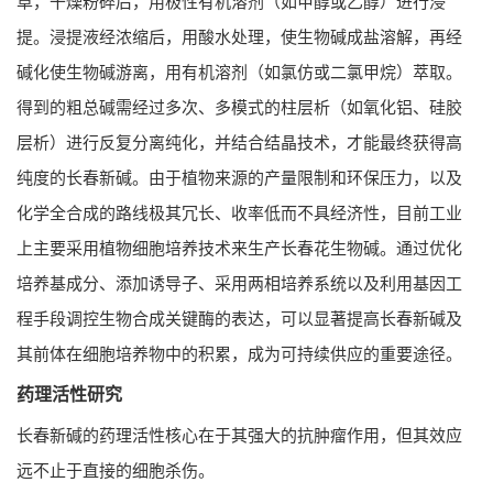
草，干燥粉碎后，用极性有机溶剂（如甲醇或乙醇）进行浸
提。浸提液经浓缩后，用酸水处理，使生物碱成盐溶解，再经
碱化使生物碱游离，用有机溶剂（如氯仿或二氯甲烷）萃取。
得到的粗总碱需经过多次、多模式的柱层析（如氧化铝、硅胶
层析）进行反复分离纯化，并结合结晶技术，才能最终获得高
纯度的长春新碱。由于植物来源的产量限制和环保压力，以及
化学全合成的路线极其冗长、收率低而不具经济性，目前工业
上主要采用植物细胞培养技术来生产长春花生物碱。通过优化
培养基成分、添加诱导子、采用两相培养系统以及利用基因工
程手段调控生物合成关键酶的表达，可以显著提高长春新碱及
其前体在细胞培养物中的积累，成为可持续供应的重要途径。
药理活性研究
长春新碱的药理活性核心在于其强大的抗肿瘤作用，但其效应
远不止于直接的细胞杀伤。