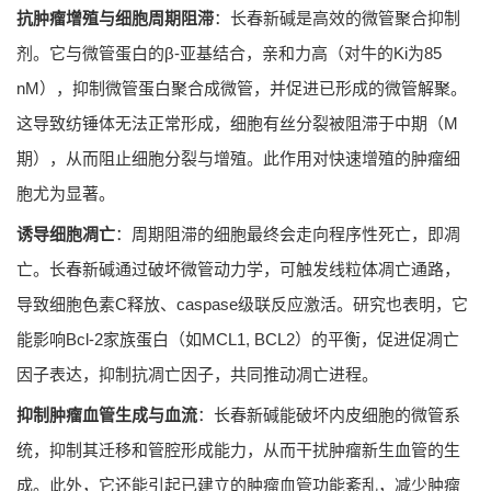
抗肿瘤增殖与细胞周期阻滞
：长春新碱是高效的微管聚合抑制
剂。它与微管蛋白的β-亚基结合，亲和力高（对牛的Ki为85
nM），抑制微管蛋白聚合成微管，并促进已形成的微管解聚。
这导致纺锤体无法正常形成，细胞有丝分裂被阻滞于中期（M
期），从而阻止细胞分裂与增殖。此作用对快速增殖的肿瘤细
胞尤为显著。
诱导细胞凋亡
：周期阻滞的细胞最终会走向程序性死亡，即凋
亡。长春新碱通过破坏微管动力学，可触发线粒体凋亡通路，
导致细胞色素C释放、caspase级联反应激活。研究也表明，它
能影响Bcl-2家族蛋白（如MCL1, BCL2）的平衡，促进促凋亡
因子表达，抑制抗凋亡因子，共同推动凋亡进程。
抑制肿瘤血管生成与血流
：长春新碱能破坏内皮细胞的微管系
统，抑制其迁移和管腔形成能力，从而干扰肿瘤新生血管的生
成。此外，它还能引起已建立的肿瘤血管功能紊乱，减少肿瘤