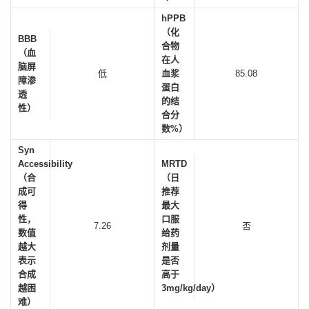
hPPB
（化
BBB
合物
（血
在人
脑屏
低
血浆
85.08
障渗
蛋白
透
的结
性）
合分
数%）
Syn
Accessibility
MRTD
（合
（日
成可
推荐
得
最大
性，
口服
7.26
否
数值
给药
越大
剂量
表示
是否
合成
高于
越困
3mg/kg/day）
难）