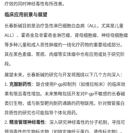
疗效的同时神经毒性有所改善。
临床应用前景与展望
长春新碱目前是治疗急性淋巴细胞白血病（ALL，尤其是儿童
ALL）、霍奇金及非霍奇金淋巴瘤、肾母细胞瘤、神经母细胞瘤
等多种儿童和成人恶性肿瘤的一线化疗药物的重要组成部分。
其在黑色素瘤、胃癌、肉瘤等实体瘤中也有应用或处于研究阶
段。
展望未来，长春新碱的研究与开发将围绕以下几个方向深入：
1.
克服耐药性
：联合使用P-gp抑制剂（如维拉帕米）的临床效
果有限且毒性增加。未来策略包括开发对P-gp不敏感的长春碱
类衍生物，或与新型靶向耐药通路的药物联用。针对微管蛋白
异质性的研究也可能指导个体化用药。
2.
精准管理神经毒性
：深入研究神经毒性的分子机制，寻找可
预测毒性的生物标志物（如特定神经元蛋白、遗传标志物）。