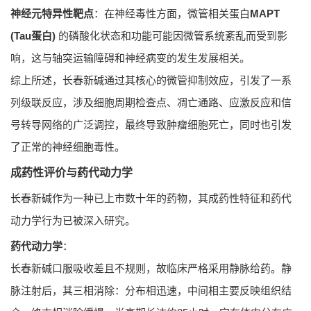
神经元特异性靶点
：在神经毒性方面，微管相关蛋白
MAPT
(Tau蛋白)
的磷酸化状态和功能可能因微管系统紊乱而受到影
响，这与轴突运输障碍和神经病变的发生发展相关。
综上所述，长春新碱通过其核心的微管抑制效应，引发了一系
列级联反应，涉及细胞周期检查点、凋亡通路、应激反应和信
号转导网络的广泛调控，最终导致肿瘤细胞死亡，同时也引发
了正常的神经细胞毒性。
成药性评价与药代动力学
长春新碱作为一种已上市数十年的药物，其成药性特征和药代
动力学行为已被深入研究。
药代动力学
：
长春新碱口服吸收差且不规则，故临床严格采用静脉给药。静
脉注射后，其三相消除：分布相迅速，中间相主要反映组织结