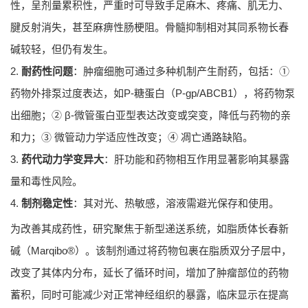
性，呈剂量累积性，严重时可导致手足麻木、疼痛、肌无力、
腱反射消失，甚至麻痹性肠梗阻。骨髓抑制相对其同系物长春
碱较轻，但仍有发生。
2.
耐药性问题
：肿瘤细胞可通过多种机制产生耐药，包括：①
药物外排泵过度表达，如P-糖蛋白（P-gp/ABCB1），将药物泵
出细胞；② β-微管蛋白亚型表达改变或突变，降低与药物的亲
和力；③ 微管动力学适应性改变；④ 凋亡通路缺陷。
3.
药代动力学变异大
：肝功能和药物相互作用显著影响其暴露
量和毒性风险。
4.
制剂稳定性
：其对光、热敏感，溶液需避光保存和使用。
为改善其成药性，研究聚焦于新型递送系统，如脂质体长春新
碱（Marqibo®）。该制剂通过将药物包裹在脂质双分子层中，
改变了其体内分布，延长了循环时间，增加了肿瘤部位的药物
蓄积，同时可能减少对正常神经组织的暴露，临床显示在提高