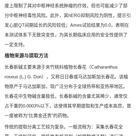
度上限制了其对中枢神经系统肿瘤的疗效，但也可能减少了部
分中枢神经毒性风险。此外，其hERG抑制风险为阴性，提示引
发心脏QT间期延长的风险较低；Ames试验结果为0.0，表明在
本测试体系下无致突变性，为其长期临床应用的安全性提供了
一定支持。
植物来源与提取方法
长春新碱主要来源于夹竹桃科植物长春花（
Catharanthus
roseus
(L.) G. Don），又称日日春或马达加斯加长春花。该植
物原产于马达加斯加，现广泛分布于全球热带和亚热带地区。
长春花中生物碱含量极低，长春新碱的含量尤其稀少，通常仅
占干重的0.0003%以下，这使得其早期提取和生产成本高昂，曾
一度被称为“比黄金还贵”的药物。
传统的提取分离工艺较为复杂。一般流程为：采集长春花全