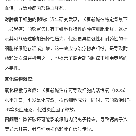
血供，导致肿瘤内部缺血坏死。
对肿瘤干细胞的影响
：近年研究发现，长春新碱在特定背景下
（如胃癌）能够富集具有干细胞样特性的肿瘤细胞亚群。这提
示其可能通过施加选择性压力，促使更具侵袭性和耐药性的干
细胞样细胞存活或扩增，这一效应与治疗初衷相悖，是导致耐
药和复发潜在机制之一，也提示了联合靶向肿瘤干细胞策略的
必要性。
其他生物效应
：
氧化应激与炎症
：长春新碱治疗可导致细胞内活性氧（ROS）
水平升高，引发氧化应激，损伤细胞成分。同时，它能激活NF-
κB等炎症通路，促进炎症因子释放。
钙超载
：微管破坏可能影响细胞内钙离子稳态，导致钙离子浓
度异常升高，参与细胞损伤和死亡信号传导。