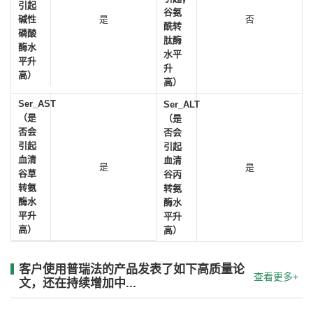
引起
谷氨
碱性
是
否
酰转
磷酸
肽酶
酶水
水平
平升
升
高）
高）
Ser_AST
Ser_ALT
（是
（是
否会
否会
引起
引起
血清
血清
是
是
谷草
谷丙
转氨
转氨
酶水
酶水
平升
平升
高）
高）
客户使用普瑞法的产品发表了如下高质量论
查看更多+
文，还在持续增加中...