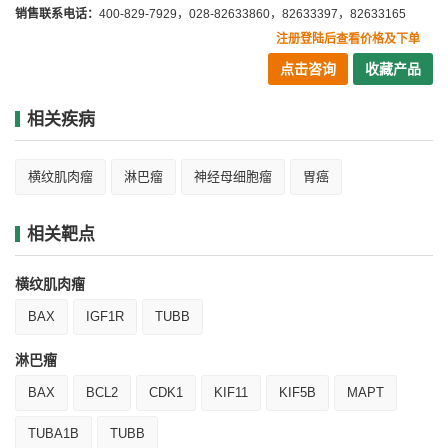
销售联系电话：
400-829-7929，028-82633860，82633397，82633165
注册登陆后查看价格及下单
点击咨询
收藏产品
相关疾病
横纹肌肉瘤
淋巴瘤
神经母细胞瘤
胃癌
相关靶点
横纹肌肉瘤
BAX
IGF1R
TUBB
淋巴瘤
BAX
BCL2
CDK1
KIF11
KIF5B
MAPT
TUBA1B
TUBB