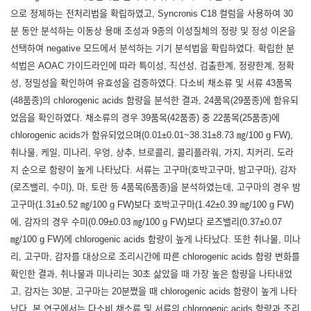
으로 정제하는 전처리법을 확립하였고, Syncronis C18 컬럼을 사용하여 30
분 동안 분석하는 이동상 용매 조성과 9종의 이성질체의 정량 및 정성 이온을
선택하여 negative 모드에서 분석하는 기기 분석법을 확립하였다. 확립한 분
석법은 AOAC 가이드라인에 따라 특이성, 직선성, 검출한계, 정량한계, 정확
성, 정밀성을 확인하여 유효성을 검증하였다. 다소비 채소류 및 서류 43품목
(48품종)의 chlorogenic acids 함량을 분석한 결과, 24품목(29품종)에 함유되
었음을 확인하였다. 채소류의 경우 39품목(42품종) 중 22품목(25품종)에
chlorogenic acids가 함유되었으며(0.01±0.01~38.31±8.73 ㎎/100 g FW),
취나물, 케일, 미나리, 우엉, 상추, 브로콜리, 콜리플라워, 가지, 치커리, 도라
지 순으로 함량이 높게 나타났다. 서류는 고구마(호박고구마, 밤고구마), 감자
(로즈밸리, 수미), 마, 토란 등 4품목(6품종)을 분석하였는데, 고구마의 경우 밤
고구마(1.31±0.52 ㎎/100 g FW)보다 호박고구마(1.42±0.39 ㎎/100 g FW)
에, 감자의 경우 수미(0.09±0.03 ㎎/100 g FW)보다 로즈밸리(0.37±0.07
㎎/100 g FW)에 chlorogenic acids 함량이 높게 나타났다. 또한 취나물, 미나
리, 고구마, 감자를 대상으로 조리시간에 따른 chlorogenic acids 함량 변화를
확인한 결과, 취나물과 미나리는 30초 삶았을 때 가장 높은 함량을 나타내었
고, 감자는 30분, 고구마는 20분쪘을 때 chlorogenic acids 함량이 높게 나타
났다. 본 연구에서는 다소비 채소류 및 서류의 chlorogenic acids 함량과 조리