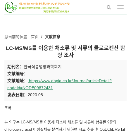
Toggl
navig
您当前的位置：
首页
文献信息
LC-MS/MS를 이용한 채소류 및 서류의 클로로젠산 함
량 조사
期刊名：
한국식품영양과학회지
文献编号：
文献地址：
https://www.dbpia.co.kr/Journal/articleDetail?
nodeId=NODE09872431
发表日期：
2020.08
초록
본 연구는 LC-MS/MS를 이용해 다소비 채소류 및 서류에 함유된 9종의
chlorogenic acid 이성질체를 분석하기 위하여 시료 추출 후 QuEChERS kit