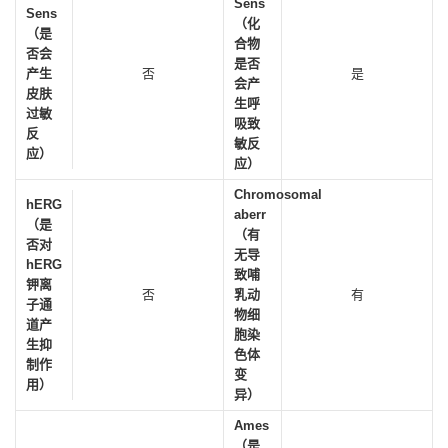
Sens
Sens
（化
（是
合物
否会
是否
产生
否
是
会产
皮肤
生呼
过敏
吸致
反
敏反
应）
应）
Chromosomal
hERG
aberr
（是
（有
否对
无导
hERG
致哺
钾离
否
乳动
有
子通
物细
道产
胞染
生抑
色体
制作
变
用）
异）
Ames
（是