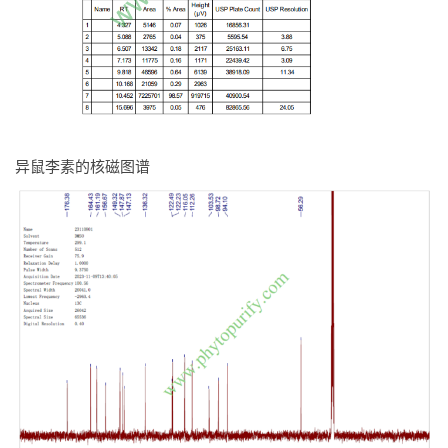
异鼠李素的核磁图谱