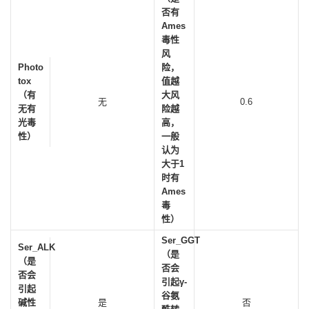
否有
Ames
毒性
风
Photo
险，
tox
值越
（有
大风
无
0.6
无有
险越
光毒
高，
性）
一般
认为
大于1
时有
Ames
毒
性）
Ser_GGT
Ser_ALK
（是
（是
否会
否会
引起γ-
引起
谷氨
碱性
是
否