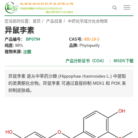
Toggl
navig
您当前的位置：
首页
产品目录
中药化学成分化合物库
异鼠李素
产品编号：
BP0794
CAS号:
480-19-3
纯度:
98%
品牌:
Phytopurify
植物来源:
沙棘
产品分析证书（COA）
MSDS下载
异鼠李素 是从中草药沙棘 (Hippophae rhamnoides L.) 中提取
的类黄酮化合物。异鼠李素 可通过直接抑制 MEK1 和 PI3K 来
抑制皮肤癌。