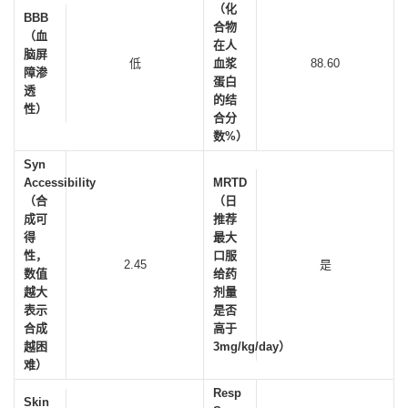
（化
BBB
合物
（血
在人
脑屏
低
血浆
88.60
障渗
蛋白
透
的结
性）
合分
数%）
Syn
Accessibility
MRTD
（合
（日
成可
推荐
得
最大
性，
口服
2.45
是
数值
给药
越大
剂量
表示
是否
合成
高于
越困
3mg/kg/day）
难）
Resp
Skin