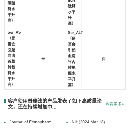
酰转
磷酸
肽酶
酶水
水平
平升
升
高）
高）
Ser_AST
Ser_ALT
（是
（是
否会
否会
引起
引起
血清
血清
是
否
谷草
谷丙
转氨
转氨
酶水
酶水
平升
平升
高）
高）
客户使用普瑞法的产品发表了如下高质量论
查看更多+
文，还在持续增加中...
Journal of Ethnopharmacology(9 October 2024)
NIH(2024 Mar 18)