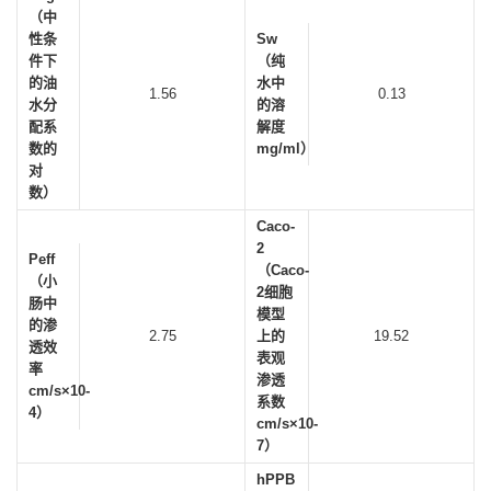
（中
性条
Sw
件下
（纯
的油
水中
1.56
0.13
水分
的溶
配系
解度
数的
mg/ml）
对
数）
Caco-
2
Peff
（Caco-
（小
2细胞
肠中
模型
的渗
2.75
上的
19.52
透效
表观
率
渗透
cm/s×10-
系数
4）
cm/s×10-
7）
hPPB