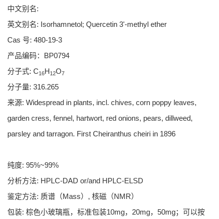
中文别名:
英文别名: Isorhamnetol; Quercetin 3'-methyl ether
Cas 号: 480-19-3
产品编码：BP0794
分子式: C
H
O
16
12
7
分子量: 316.265
来源: Widespread in plants, incl. chives, corn poppy leaves,
garden cress, fennel, hartwort, red onions, pears, dillweed,
parsley and tarragon. First Cheiranthus cheiri in 1896
纯度: 95%~99%
分析方法: HPLC-DAD or/and HPLC-ELSD
鉴定方法: 质谱（Mass）, 核磁（NMR）
包装: 棕色小玻璃瓶，标准包装10mg，20mg，50mg；可以按