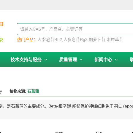
热门产品：
人参皂苷Rh2
人参皂苷Rg3
胡萝卜苷
木犀草苷
技术支持与服务
质量管理
新闻中心
fy
植物来源:
石菖蒲
的主要成分。Beta-细辛醚 能够保护神经细胞免于凋亡 (apoptosis) 和