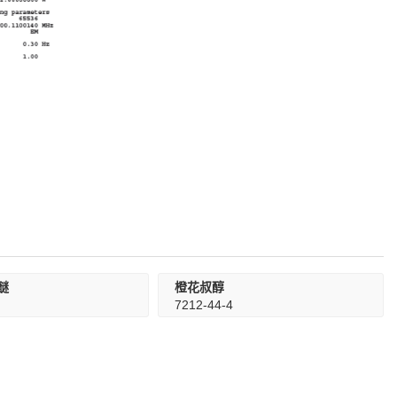
辛醚
橙花叔醇
7212-44-4