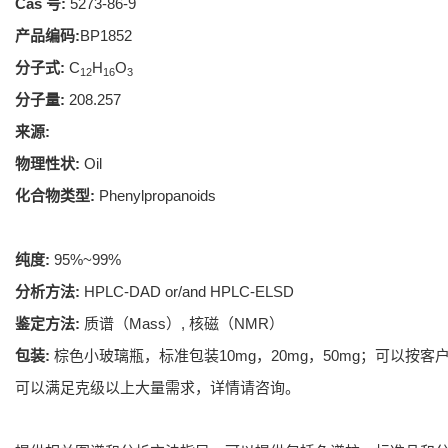
Cas 号:
5273-86-9
产品编码:
BP1852
分子式:
C
H
O
12
16
3
分子量:
208.257
来源:
物理性状:
Oil
化合物类型:
Phenylpropanoids
纯度:
95%~99%
分析方法:
HPLC-DAD or/and HPLC-ELSD
鉴定方法:
质谱（Mass）, 核磁（NMR）
包装:
棕色小玻璃瓶，标准包装10mg，20mg，50mg；可以按客
可以满足克级以上大量需求，详情请咨询。