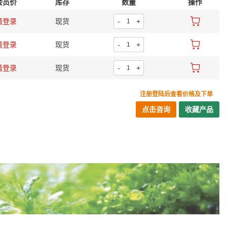
会员价
库存
数量
操作
请登录
现货
-
+
请登录
现货
-
+
请登录
现货
-
+
注册登陆后查看价格及下单
点击咨询
收藏产品