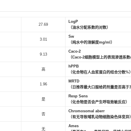
LogP
27.69
（油水分配系数的对数）
Sw
3.01
（纯水中的溶解度mg/ml）
Caco-2
9.13
（Caco-2细胞模型上的表观渗透系数cm
hPPB
高
（化合物在人血浆蛋白的结合分数%
MRTD
1.96
（日推荐最大口服给药剂量是否高于3mg
Resp Sens
是
（化合物是否会产生呼吸致敏反应）
Chromosomal aberr
否
（有无导致哺乳动物细胞染色体变异
Ames
无