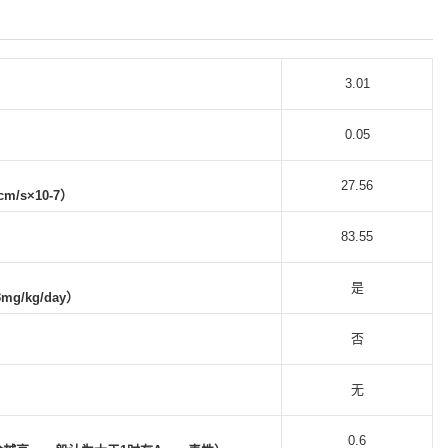
3.01
0.05
27.56
/s×10-7）
83.55
）
是
/kg/day）
否
无
）
0.6