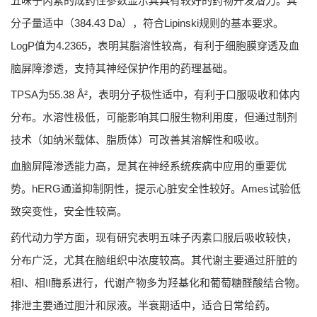
五味子丙素的成药性参数显示其具有较好的药物开发潜力。其
分子量适中（384.43 Da），符合Lipinski规则的基本要求。
LogP值为4.2365，表明其脂溶性较高，有利于细胞膜穿透及血
脑屏障渗透，支持其神经保护作用的药理基础。
TPSA为55.38 Å²，表明分子极性适中，有利于口服吸收和体内
分布。水溶性极低，可能影响其口服生物利用度，但通过制剂
技术（如纳米载体、脂质体）可改善其溶解性和吸收。
血脑屏障渗透能力高，是其在神经系统疾病中应用的重要优
势。hERG通道抑制阴性，提示心脏安全性较好。Ames试验低
致突变性，安全性较高。
药代动力学方面，现有研究表明五味子丙素口服后吸收较快，
分布广泛，尤其在脑组织中浓度较高。其代谢主要通过肝脏的
相I、相II酶系进行，代谢产物多为羟基化和葡萄糖醛酸结合物。
排泄主要通过胆汁和尿液。半衰期适中，适合日常给药。