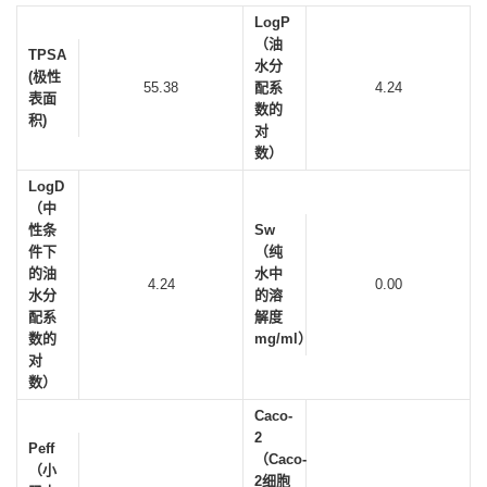
LogP
（油
TPSA
水分
(极性
55.38
配系
4.24
表面
数的
积)
对
数）
LogD
（中
性条
Sw
件下
（纯
的油
水中
4.24
0.00
水分
的溶
配系
解度
数的
mg/ml）
对
数）
Caco-
2
Peff
（Caco-
（小
2细胞