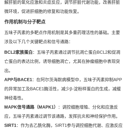
解肝脏的氧化应激和炎症反应，调节肝脏代谢功能，改善肝脏
微环境，促进肝细胞的修复和功能恢复。
作用机制与分子靶点
五味子丙素的多靶点作用机制是其多重药理活性的基础。主要
涉及以下几个关键靶点和信号通路：
BCL2家族蛋白
：五味子丙素通过调节抗凋亡蛋白BCL2和促凋
亡蛋白的表达比例，诱导细胞凋亡，尤其在肿瘤细胞中表现突
出。
APP与BACE1
：在阿尔茨海默病模型中，五味子丙素抑制APP
的异常加工及BACE1酶活性，减少β-淀粉样蛋白的生成，减缓
神经毒性。
MAPK信号通路（MAPK1）
：调控细胞增殖、分化和应激反
应，五味子丙素通过调节该通路，发挥抗炎和神经保护作用。
SIRT1
：作为去乙酰化酶，SIRT1参与调控细胞代谢、应激反应