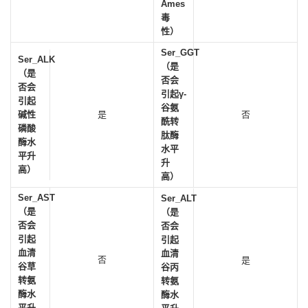
Ames
毒
性）
Ser_GGT
Ser_ALK
（是
（是
否会
否会
引起γ-
引起
谷氨
碱性
是
否
酰转
磷酸
肽酶
酶水
水平
平升
升
高）
高）
Ser_AST
Ser_ALT
（是
（是
否会
否会
引起
引起
血清
血清
否
是
谷草
谷丙
转氨
转氨
酶水
酶水
平升