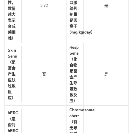
性，
口服
3.72
是
数值
给药
越大
剂量
表示
是否
合成
高于
越困
3mg/kg/day）
难）
Resp
Skin
Sens
Sens
（化
（是
合物
否会
是否
产生
否
是
会产
皮肤
生呼
过敏
吸致
反
敏反
应）
应）
Chromosomal
hERG
aberr
（是
（有
否对
无导
hERG