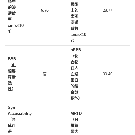
肠中
模型
的渗
5.76
上的
28.77
透效
表观
率
渗透
cm/s×10-
系数
4）
cm/s×10-
7）
hPPB
（化
BBB
合物
（血
在人
脑屏
高
血浆
90.40
障渗
蛋白
透
的结
性）
合分
数%）
Syn
Accessibility
MRTD
（合
（日
成可
推荐
得
最大