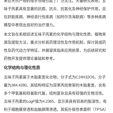
来在天然产物药理学领域引起了广泛关注。大量研究表明，五
味子丙素具有显著的抗癌、抗炎、抗氧化及神经保护作用，且
在肝脏疾病、神经退行性疾病（如阿尔茨海默病）等多种疾病
模型中表现出良好的治疗潜力。
本文旨在系统综述五味子丙素的化学结构与理化性质、植物来
源及提取方法，重点分析其药理活性及作用机制，探讨其成药
性及药代动力学特征，并展望其临床应用前景，为后续研究和
药物开发提供理论基础和参考。
化学结构与理化性质
五味子丙素属于木脂素类化合物，分子式为C24H32O6，分子
量为384.4280。其结构特征为双苯丙烷骨架的木脂素类，含有
多个甲氧基和羟基取代基，结构复杂且具有较强的生物活性。
五味子丙素的LogP值为4.2365，显示其具有较高的脂溶性，有
利于细胞膜穿透和血脑屏障渗透。其拓扑极性表面积（TPSA）