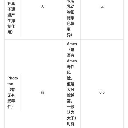
致哺
钾离
否
乳动
无
子通
物细
道产
胞染
生抑
色体
制作
变
用）
异）
Ames
（是
否有
Ames
毒性
风
Photo
险，
tox
值越
（有
大风
有
0.6
无有
险越
光毒
高，
性）
一般
认为
大于1
时有