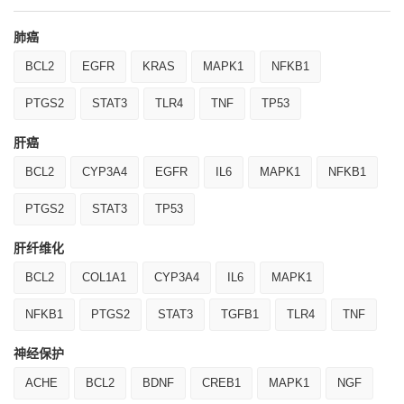
肺癌
BCL2
EGFR
KRAS
MAPK1
NFKB1
PTGS2
STAT3
TLR4
TNF
TP53
肝癌
BCL2
CYP3A4
EGFR
IL6
MAPK1
NFKB1
PTGS2
STAT3
TP53
肝纤维化
BCL2
COL1A1
CYP3A4
IL6
MAPK1
NFKB1
PTGS2
STAT3
TGFB1
TLR4
TNF
神经保护
ACHE
BCL2
BDNF
CREB1
MAPK1
NGF