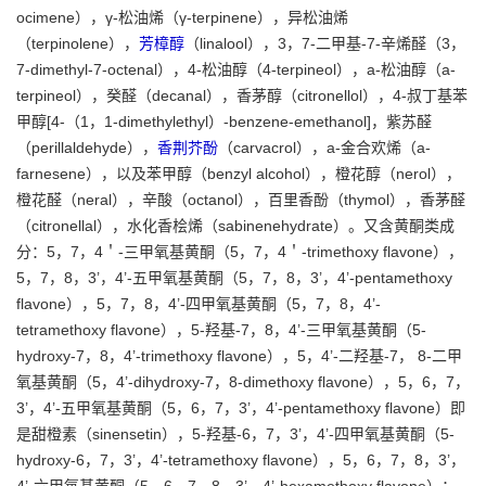
ocimene），γ-松油烯（γ-terpinene），异松油烯
（terpinolene），
芳樟醇
（linalool），3，7-二甲基-7-辛烯醛（3，
7-dimethyl-7-octenal），4-松油醇（4-terpineol），a-松油醇（a-
terpineol），癸醛（decanal），香茅醇（citronellol），4-叔丁基苯
甲醇[4-（1，1-dimethylethyl）-benzene-emethanol]，紫苏醛
（perillaldehyde），
香荆芥酚
（carvacrol），a-金合欢烯（a-
farnesene），以及苯甲醇（benzyl alcohol），橙花醇（nerol），
橙花醛（neral），辛酸（octanol），百里香酚（thymol），香茅醛
（citronellal），水化香桧烯（sabinenehydrate）。又含黄酮类成
分：5，7，4＇-三甲氧基黄酮（5，7，4＇-trimethoxy flavone），
5，7，8，3’，4’-五甲氧基黄酮（5，7，8，3’，4’-pentamethoxy
flavone），5，7，8，4’-四甲氧基黄酮（5，7，8，4’-
tetramethoxy flavone），5-羟基-7，8，4’-三甲氧基黄酮（5-
hydroxy-7，8，4’-trimethoxy flavone），5，4’-二羟基-7， 8-二甲
氧基黄酮（5，4’-dihydroxy-7，8-dimethoxy flavone），5，6，7，
3’，4’-五甲氧基黄酮（5，6，7，3’，4’-pentamethoxy flavone）即
是甜橙素（sinensetin），5-羟基-6，7，3’，4’-四甲氧基黄酮（5-
hydroxy-6，7，3’，4’-tetramethoxy flavone），5，6，7，8，3’，
4’-六甲氧基黄酮（5，6，7，8，3’，4’-hexamethoxy flavone）；