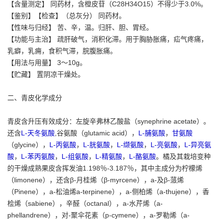
【含量测定】 同药材，含橙皮苷（C28H34O15）不得少于3.0%。
【鉴别】【检查】（总灰分） 同药材。
【性味与归经】 苦、辛，温。归肝、胆、胃经。
【功能与主治】 疏肝破气，消积化滞。用于胸胁胀痛，疝气疼痛，
乳癖，乳痈，食积气滞，脘腹胀痛。
【用法与用量】 3～10g。
【贮藏】 置阴凉干燥处。
二、青皮化学成分
青皮含升压有效成分：左旋辛弗林乙酸盐（synephrine acetate）。
还含
L-天冬氨酸
,谷氨酸（glutamic acid），
L-脯氨酸
，
甘氨酸
（glycine），
L-丙氨酸
，
L-胱氨酸
，
L-缬氨酸
，
L-亮氨酸
，
L-异亮氨
酸
，
L-苯丙氨酸
，
L-组氨酸
，
L-精氨酸
，
L-酪氨酸
。橘及其栽培变种
的干燥成熟果皮含挥发油1.198％-3.187％，其中主成分为柠檬烯
（limonene），还含β-月桂烯（β-myrcene），a-及β-蒎烯
（Pinene），a-松油烯a-terpinene），a-侧柏烯（a-thujene），香
桧烯（sabiene），辛醛（octanal），a-水芹烯（a-
phellandrene），对-聚伞花素（p-cymene），a-罗勒烯（a-