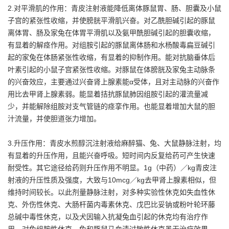
2.对平滑肌的作用：青皮注射液能降低离体豚鼠胃、肠、胆囊及小鼠
子宫的紧张性收缩，并使膀胱平滑肌兴奋。对乙酰胆碱引起的豚鼠
离体胃、肠及家兔在体胃平滑肌以及氨甲酰胆碱引起的胆囊收缩，
有显着的解痉作用。对组胺引起的豚鼠离体肠和水杨酸毒扁豆碱引
起的家兔在体肠紧张性收缩，有显着的抑制作用。能对抗脑垂体后
叶素引起的小鼠子宫紧张性收缩。对豚鼠在体膀胱及家兔主动脉条
的兴奋效应，主要通过兴奋肾上腺素能α受体，且对主动脉的兴奋作
用比去甲肾上腺素弱。能显着拮抗豚鼠肺因组胺引起的灌流量减
少，并能解除组胺对支气管链的痉挛作用。也能显着增加大鼠的胆
汁流量，并使胆道张力增加。
3.升压作用：青皮水煎醇沉注射液给麻醉猫、兔、大鼠静脉注射，均
有显着的升压作用，且能兴奋呼吸。短时间内反复给药可产生快速
耐受性。其它途径给药则升压作用不明显。1g（中药）／kg青皮注
射液的升压性质及强度，大致与10mcg／kg去甲肾上腺素相似，但
维持时间较长。以此剂量静脉注射，对多种实验性休克如失血性休
克、外伤性休克、大肠杆菌内毒素休克、戊巴比妥钠或粉叶轮环藤
总碱中毒性休克，以及犬因输入抗凝兔血引起的休克均有治疗作
用。对兔组胺性休克、兔和豚鼠马血清过敏性休克虽无治疗效果，