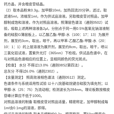
钙方晶，并含橙皮苷结晶。
（2）取本品粉末0.3g，加甲醇10ml，加热回流20分钟，滤过，取
滤液5ml，浓缩至1ml，作为供试品溶液。另取橙皮苷对照品，加甲
醇制成饱和溶液，作为对照品溶液。照薄层色谱法（通则0502）试
验，吸取上述两种溶液各2μl，分别点于同一用0.5%氢氧化钠溶液制
备的硅胶G薄层板上，以乙酸乙酯-甲醇-水（100：17：13）为展开
剂，展至约3cm，取出，晾干，再以甲苯-乙酸乙酯-甲酸-水（20：
10：1：1）的上层溶液为展开剂，展至约8cm，取出，晾干，喷以
三氯化铝试液，置紫外光灯（365nm）下检视。供试品色谱中，在
与对照品色谱相应的位置上，显相同颜色的荧光斑点。
【检查】 水分 不得过13.0%（通则08S2第四法）。
总灰分 不得过6.0%（通则2302）。
【含量测定】 照高效液相色谱法（通则0512）测定。
色谱条件与系统适用性试验 以十八烷基硅烷键合硅胶为填充剂；以
甲醇-水（25：75）为流动相；检测波长为284nm。理论板数按橙皮
苷峰计算应不低于1000。
对照品溶液的制备 取橙皮苷对照品适量，精密称定，加甲醇制成每
1ml含0.1mg的溶液，即得。
供试品溶液的制备 取本品细粉约0.2g，精密称定，置50ml量瓶中，