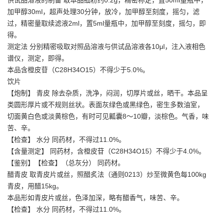
加甲醇30ml，超声处理30分钟，放冷，加甲醇至刻度，摇匀，滤
过，精密量取续滤液2ml，置5ml量瓶中，加甲醇至刻度，摇匀，即
得。
测定法 分别精密吸取对照品溶液与供试品溶液各10μl，注入液相色
谱仪，测定，即得。
本品含橙皮苷（C28H34O15）不得少于5.0%。
饮片
【炮制】 青皮 除去杂质，洗净，闷润，切厚片或丝，晒干。本品呈
类圆形厚片或不规则丝状。表面灰绿色或黑绿色，密生多数油室，
切面黄白色或淡黄棕色，有时可见瓤囊8～10瓣，淡棕色。气香，味
苦、辛。
【检查】 水分 同药材，不得过11.0%。
【含量测定】 同药材，含橙皮苷（C28H34O15）不得少于4.0%。
【鉴别】【检查】（总灰分） 同药材。
醋青皮 取青皮片或丝，照醋炙法（通则0213）炒至微黄色每100kg
青皮，用醋15kg。
本品形如青皮片或丝，色泽加深，略有醋香气，味苦、辛。
【检查】 水分 同药材，不得过11.0%。