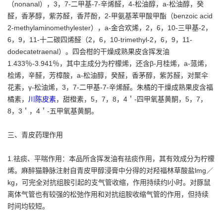
（nonanal），3，7-二甲基-7-辛烯醛，4-松油醇，a-松油醇，癸
醛，香茅醇，紫苏醛，香芹酚，2-甲氨基苯甲酸甲酯（benzoic acid
2-methylaminomethylester），a-金合欢烯，2，6，10-三甲基-2，
6，9，11-十二碳四烯醛（2，6，10-trimethyl-2，6，9，11-
dodecatetraenal）。四会柑的干燥成熟果皮含挥发油
1.433％-3.941％，其中主成分为柠檬烯，还含β-月桂烯，a-蒎烯，
桧烯，辛醛，芳樟酸，a-松油醇，癸醛，香茅醇，紫苏醛，对聚伞
花素，γ-松油烯，3，7-二甲基-7-辛烯醛。朱橘的干燥成熟果皮含福
橘素，
川陈皮素
，甜橙素，5，7，8，4＇-四甲氧基黄酮，5，7，
8，3＇，4＇-五甲氧基黄酮。
三、青皮药理作用
1.祛痰、平喘作用：本品所含挥发油有祛痰作用，其有效成分为柠檬
烯。麻醉猫静脉注射自青皮甲醇浸膏中分得的对羟福林草酸盐lmg／
kg，可完全对抗组胺引起的支气管收缩，作用持续约l小时。对豚鼠
离体气管也有较强的松弛作用和对抗组胺收缩气管的作用，但持续
时间均较短。