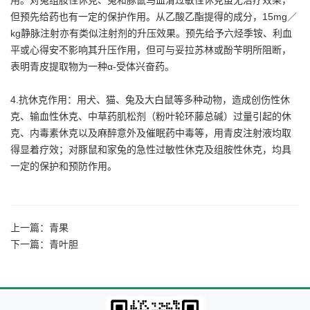
但预先给药也有一定的保护作用。从乙酸乙酯提得的成分，15mg／
kg静脉注射亦有类似注射剂的升压效果。预先给予六烃季铵、利血
平或心得安不影响其升压作用，但可与妥拉苏林或酚苄明所阻断，
表明青皮提取物为一种α-受体兴奋药。
4.抗休克作用：用犬、猫、兔及大白鼠等多种动物，造成创伤性休
克、输血性休克、中草药肌松剂（粉叶轮环藤总碱）过量引起的休
克、内毒素休克以及麻醉意外及催眠药中毒等，用青皮注射液均取
得显着疗效；对豚鼠和家兔的急性过敏性休克及组胺性休克，均具
一定的保护和预防作用。
上一篇：
青果
下一篇：
青叶胆