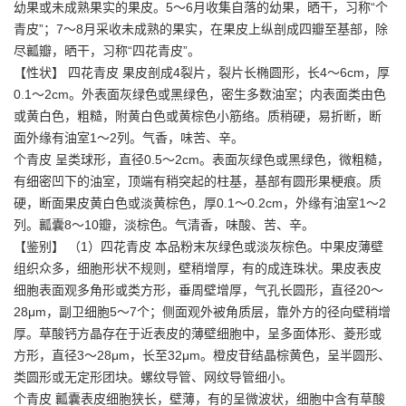
幼果或未成熟果实的果皮。5～6月收集自落的幼果，晒干，习称“个
青皮”；7～8月采收未成熟的果实，在果皮上纵剖成四瓣至基部，除
尽瓤瓣，晒干，习称“四花青皮”。
【性状】 四花青皮 果皮剖成4裂片，裂片长椭圆形，长4～6cm，厚
0.1～2cm。外表面灰绿色或黑绿色，密生多数油室；内表面类由色
或黄白色，粗糙，附黄白色或黄棕色小筋络。质稍硬，易折断，断
面外缘有油室1～2列。气香，味苦、辛。
个青皮 呈类球形，直径0.5～2cm。表面灰绿色或黑绿色，微粗糙，
有细密凹下的油室，顶端有稍突起的柱基，基部有圆形果梗痕。质
硬，断面果皮黄白色或淡黄棕色，厚0.1～0.2cm，外缘有油室1～2
列。瓤囊8～10瓣，淡棕色。气清香，味酸、苦、辛。
【鉴别】 （1）四花青皮 本品粉末灰绿色或淡灰棕色。中果皮薄壁
组织众多，细胞形状不规则，壁稍增厚，有的成连珠状。果皮表皮
细胞表面观多角形或类方形，垂周壁增厚，气孔长圆形，直径20～
28μm，副卫细胞5～7个；侧面观外被角质层，靠外方的径向壁稍增
厚。草酸钙方晶存在于近表皮的薄壁细胞中，呈多面体形、菱形或
方形，直径3～28μm，长至32μm。橙皮苷结晶棕黄色，呈半圆形、
类圆形或无定形团块。螺纹导管、网纹导管细小。
个青皮 瓤囊表皮细胞狭长，壁薄，有的呈微波状，细胞中含有草酸