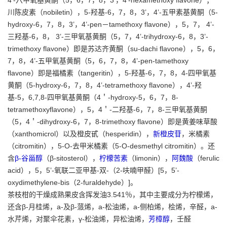
川陈皮素（nobiletin），5-羟基-6，7，8，3’，4’-五甲素基黄酮（5-
hydroxy-6，7，8，3’，4’-pen－tamethoxy flavone），5，7， 4’-
三羟基-6，8， 3’-三甲氧基黄酮（5，7，4’-trihydroxy-6，8，3’-
trimethoxy flavone）即是苏达齐黄酮（su-dachi flavone），5，6，
7，8，4’-五甲氧基黄酮（5，6，7，8，4’-pen-tamethoxy
flavone）即是福橘素（tangeritin），5-羟基-6，7，8，4-四甲氧基
黄酮（5-hydroxy-6，7，8，4’-tetramethoxy flavone），4’-羟
基-5，6,7,8-四甲氧基黄酮（4＇-hydroxy-5，6，7，8-
tetramethoxyflavone），5，4＇-二羟基-6，7，8-三甲氧基黄酮
（5，4＇-dihydroxy-6，7，8-trimethoxy flavone）即是黄姜味草酸
（xanthomicrol）以及橙皮甙（hesperidin），
新橙皮苷
，米橘素
（citromitin），5-O-去甲米橘素（5-O-desmethyl citromitin）。还
含
β-谷甾醇
（β-sitosterol），
柠檬苦素
（limonin），
阿魏酸
（ferulic
acid），5，5’-氧联二亚甲基-双-（2-呋喃甲醛）[5，5’-
oxydimethylene-bis（2-furaldehyde）]。
茶枝柑的干燥成熟果皮含挥发油3.541％，其中主要成分为柠檬烯，
还含β-月桂烯，a-及β-蒎烯，a-松油烯，a-侧柏烯，桧烯，辛醛，a-
水芹烯，对聚伞花素，γ-松油烯，异松油烯，
芳樟醇
，壬醛