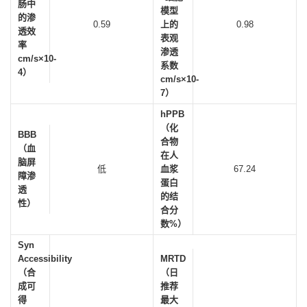
肠中
模型
的渗
0.59
上的
0.98
透效
表观
率
渗透
cm/s×10-
系数
4）
cm/s×10-
7）
hPPB
（化
BBB
合物
（血
在人
脑屏
低
血浆
67.24
障渗
蛋白
透
的结
性）
合分
数%）
Syn
Accessibility
MRTD
（合
（日
成可
推荐
得
最大