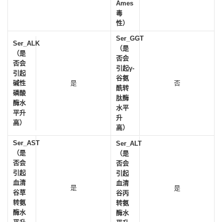
Ames
毒
性）
Ser_GGT
Ser_ALK
（是
（是
否会
否会
引起γ-
引起
谷氨
碱性
是
否
酰转
磷酸
肽酶
酶水
水平
平升
升
高）
高）
Ser_AST
Ser_ALT
（是
（是
否会
否会
引起
引起
血清
血清
是
是
谷草
谷丙
转氨
转氨
酶水
酶水