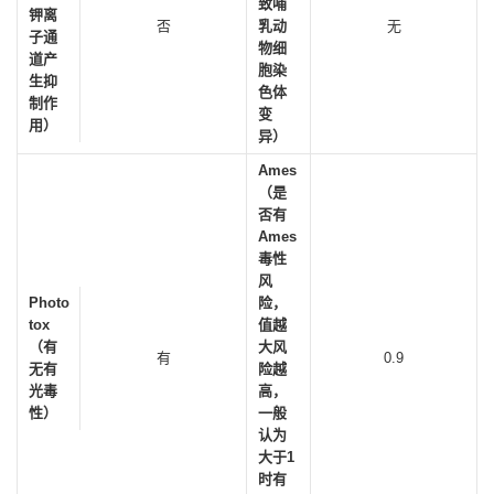
致哺
钾离
否
乳动
无
子通
物细
道产
胞染
生抑
色体
制作
变
用）
异）
Ames
（是
否有
Ames
毒性
风
Photo
险，
tox
值越
（有
大风
有
0.9
无有
险越
光毒
高，
性）
一般
认为
大于1
时有