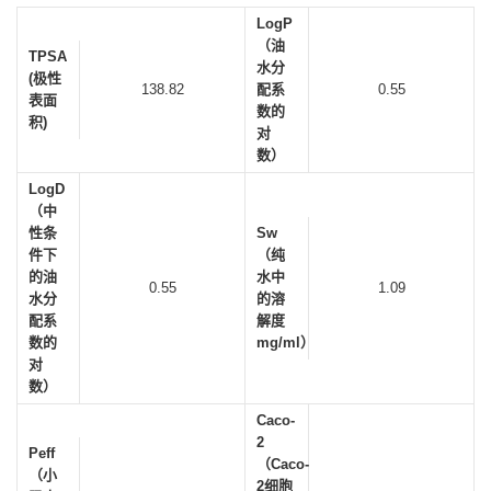
LogP
（油
TPSA
水分
(极性
138.82
配系
0.55
表面
数的
积)
对
数）
LogD
（中
性条
Sw
件下
（纯
的油
水中
0.55
1.09
水分
的溶
配系
解度
数的
mg/ml）
对
数）
Caco-
2
Peff
（Caco-
（小
2细胞