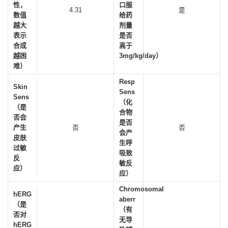
性，
口服
4.31
是
数值
给药
越大
剂量
表示
是否
合成
高于
越困
3mg/kg/day）
难）
Resp
Skin
Sens
Sens
（化
（是
合物
否会
是否
产生
否
否
会产
皮肤
生呼
过敏
吸致
反
敏反
应）
应）
Chromosomal
hERG
aberr
（是
（有
否对
无导
hERG