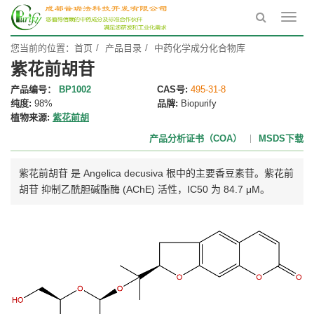
Toggl
navig
您当前的位置：
首页
产品目录
中药化学成分化合物库
紫花前胡苷
产品编号：
BP1002
CAS号:
495-31-8
纯度:
98%
品牌:
Biopurify
植物来源:
紫花前胡
产品分析证书（COA）
MSDS下载
紫花前胡苷 是 Angelica decusiva 根中的主要香豆素苷。紫花前
胡苷 抑制乙酰胆碱酯酶 (AChE) 活性，IC50 为 84.7 μM。