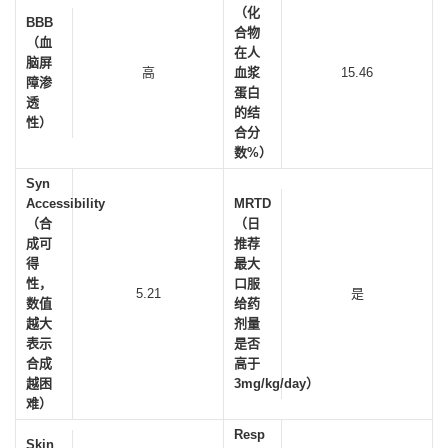
（化
BBB
合物
（血
在人
脑屏
高
血浆
15.46
障渗
蛋白
透
的结
性）
合分
数%）
Syn
Accessibility
MRTD
（合
（日
成可
推荐
得
最大
性，
口服
5.21
是
数值
给药
越大
剂量
表示
是否
合成
高于
越困
3mg/kg/day）
难）
Resp
Skin