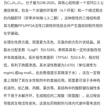
为C₁₀H₁₂O₄，分子量为196.2020。其核心结构是一个双环[2.2.1]
庚烷骨架，包含一个关键的环氧桥（4,7-环氧）和一个顺式稠合
的内酸酐环（异苯并呋喃-1,3-二酮）。这种刚性的三维结构是
其与靶酶PP1/PP2A活性口袋特异性结合并产生强效抑制作用的
化学基础。
在理化性质方面，斑蝥素为无色、无臭的斜方形片状结晶。其
脂水分配系数（LogP）为0.5283，表明其具有一定的亲脂性但
并非高度疏水。拓扑极性表面积（TPSA）为52.6 Å²，相对较
低，有利于跨膜渗透。其水溶性数据为2.6701（单位通常为
mg/mL或log mol/L，此处数值提示其微溶于水），这在一定程
度上限制了其在水性制剂中的直接应用。斑蝥素可溶于多种有
机溶剂，如乙醇、丙酮、氯仿等。其结构中的酸酐键在碱性条
件下易于水解开环，生成相应的二羧酸（斑蝥酸），此过程会
导致其生物活性丧失，这是在药物制剂与体内代谢中需考虑的