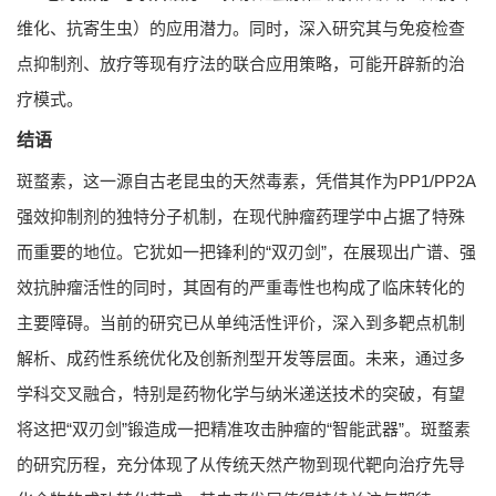
维化、抗寄生虫）的应用潜力。同时，深入研究其与免疫检查
点抑制剂、放疗等现有疗法的联合应用策略，可能开辟新的治
疗模式。
结语
斑蝥素，这一源自古老昆虫的天然毒素，凭借其作为PP1/PP2A
强效抑制剂的独特分子机制，在现代肿瘤药理学中占据了特殊
而重要的地位。它犹如一把锋利的“双刃剑”，在展现出广谱、强
效抗肿瘤活性的同时，其固有的严重毒性也构成了临床转化的
主要障碍。当前的研究已从单纯活性评价，深入到多靶点机制
解析、成药性系统优化及创新剂型开发等层面。未来，通过多
学科交叉融合，特别是药物化学与纳米递送技术的突破，有望
将这把“双刃剑”锻造成一把精准攻击肿瘤的“智能武器”。斑蝥素
的研究历程，充分体现了从传统天然产物到现代靶向治疗先导