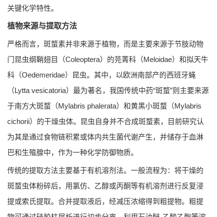
关键化学特性。
植物来源与提取方法
严格而言，斑蝥素并非来源于植物，而是主要来源于节肢动物
门昆虫纲鞘翅目（Coleoptera）的芫菁科（Meloidae）和拟天牛
科（Oedemeridae）昆虫。其中，以欧洲南部产的西班牙蝇
（
Lytta vesicatoria
）最为著名，我国传统中药“斑蝥”则主要来源
于南方大斑蝥（
Mylabris phalerata
）和黄黑小斑蝥（
Mylabris
cichorii
）的干燥虫体。昆虫自身并不合成斑蝥素，目前研究认
为其是通过食物链积累或体内共生菌代谢产生，并储存于血淋
巴和生殖腺中，作为一种化学防御物质。
传统的提取方法主要基于有机溶剂法。一般流程为：将干燥的
斑蝥虫体粉碎后，用氯仿、乙醇或丙酮等有机溶剂进行反复浸
提或索氏提取。合并提取液后，经减压浓缩得到粗提物。粗提
物可通过硅胶柱层析进行初步分离，利用石油醚-乙酸乙酯等溶