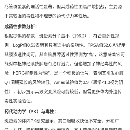
尽管斑蝥素药理活性显著，但其成药性面临严峻挑战，主要源
于其较强的毒性和不理想的药代动力学性质。
成药性参数分析：
根据提供的参数，斑蝥素分子量小（196.2），符合类药性规
则。LogP值0.53表明其具有适中的亲脂性。TPSA值52.6 Å²提示
其膜渗透性尚可。其血脑屏障透过性预测为“高”，这意味着它可
能对中枢神经系统肿瘤有治疗潜力，但也增加了神经毒性的风
险。hERG抑制性为“否”，是一个积极的信号，表明其引发心脏
QT间期延长的风险较低。Ames试验值为0.9（通常<1.0视为阴
性），初步提示其致突变风险可能较低，但需更多体内外遗传
毒性实验验证。
药代动力学（PK）与毒性：
斑蝥素的体内PK研究显示，其口服吸收快但不完全，分布广