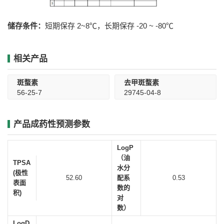
储存条件：
短期保存 2~8℃，长期保存 -20 ~ -80℃
相关产品
斑蝥素
去甲斑蝥素
56-25-7
29745-04-8
产品成药性预测参数
LogP
（油
TPSA
水分
(极性
52.60
配系
0.53
表面
数的
积)
对
数）
LogD