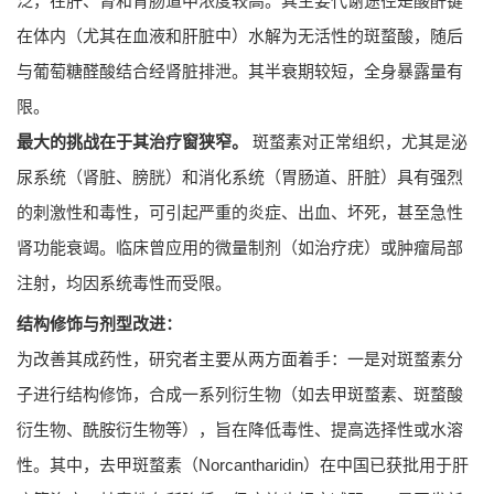
泛，在肝、肾和胃肠道中浓度较高。其主要代谢途径是酸酐键
在体内（尤其在血液和肝脏中）水解为无活性的斑蝥酸，随后
与葡萄糖醛酸结合经肾脏排泄。其半衰期较短，全身暴露量有
限。
最大的挑战在于其治疗窗狭窄。
斑蝥素对正常组织，尤其是泌
尿系统（肾脏、膀胱）和消化系统（胃肠道、肝脏）具有强烈
的刺激性和毒性，可引起严重的炎症、出血、坏死，甚至急性
肾功能衰竭。临床曾应用的微量制剂（如治疗疣）或肿瘤局部
注射，均因系统毒性而受限。
结构修饰与剂型改进：
为改善其成药性，研究者主要从两方面着手：一是对斑蝥素分
子进行结构修饰，合成一系列衍生物（如去甲斑蝥素、斑蝥酸
衍生物、酰胺衍生物等），旨在降低毒性、提高选择性或水溶
性。其中，去甲斑蝥素（Norcantharidin）在中国已获批用于肝