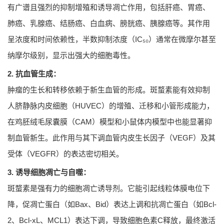
有广谱且强烈的抑制增殖和诱导凋亡作用，包括肝癌、胃癌、
肺癌、乳腺癌、结肠癌、白血病、膀胱癌、胰腺癌等。其作用
呈浓度和时间依赖性，半数抑制浓度（IC₅₀）通常在微摩尔甚至
纳摩尔级别，显示出强大的细胞毒性。
2. 抗血管生成：
肿瘤的生长和转移依赖于新生血管的形成。斑蝥素能有效抑制
人脐静脉内皮细胞（HUVEC）的增殖、迁移和小管形成能力，
在鸡胚绒毛尿囊膜（CAM）模型和小鼠体内模型中也能显著抑
制血管新生。此作用与其下调血管内皮生长因子（VEGF）及其
受体（VEGFR）的表达密切相关。
3. 诱导细胞凋亡与自噬：
斑蝥素是强有力的细胞凋亡诱导剂。它能引起线粒体膜电位下
降，促凋亡蛋白（如Bax、Bid）表达上调和抗凋亡蛋白（如Bcl-
2、Bcl-xL、MCL1）表达下调，导致细胞色素C释放，最终激活