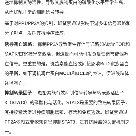
逆地抑制其酶活性，导致其底物蛋白的磷酸化水平异常升高，
从而扰乱正常的细胞信号转导。
基于对PP1/PP2A的抑制，斑蝥素通过影响下游多条信号通路和
分子靶点，发挥其抗肿瘤效应：
诱导凋亡通路：
抑制PP2A导致促生存信号通路如Akt/mTOR和
MAPK/ERK被异常激活，但这反而可能引发负反馈调节或促凋
亡信号。更重要的是，斑蝥素能直接或间接影响Bcl-2家族蛋白
的平衡，如下调抗凋亡蛋白
MCL1
和
BCL2
的表达，促进线粒体
途径凋亡。
抑制转录因子：
斑蝥素能有效抑制信号转导与转录激活因子
3（
STAT3
）的磷酸化与活化。STAT3是重要的致癌转录因子，
其持续激活促进肿瘤细胞增殖、存活和免疫逃逸。斑蝥素通过
PP2A依赖或非依赖途径抑制STAT3，是其抗肿瘤的关键机制之
一。