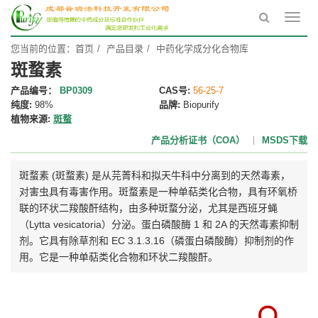
Toggl
navig
您当前的位置：
首页
产品目录
中药化学成分化合物库
斑蝥素
产品编号：
BP0309
CAS号:
56-25-7
纯度:
98%
品牌:
Biopurify
植物来源:
斑蝥
产品分析证书（COA）
MSDS下载
斑蝥素 (斑蝥素) 是从芫菁科和拟天牛科中分离到的天然毒素，
对害虫具有毒害作用。斑蝥素是一种单萜类化合物，具有环氧桥
联的环状二羧酸酐结构，由多种斑蝥分泌，尤其是西班牙蝇
（Lytta vesicatoria）分泌。蛋白磷酸酶 1 和 2A 的天然毒素抑制
剂。它具有除草剂和 EC 3.1.3.16（磷蛋白磷酸酶）抑制剂的作
用。它是一种单萜类化合物和环状二羧酸酐。