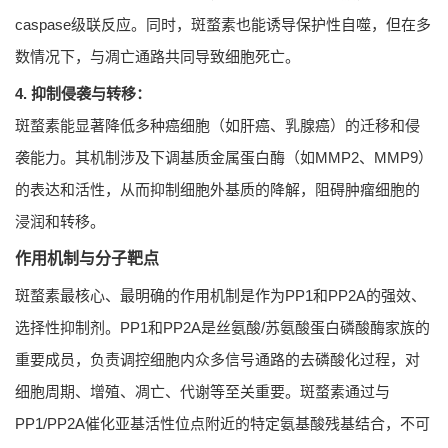
caspase级联反应。同时，斑蝥素也能诱导保护性自噬，但在多
数情况下，与凋亡通路共同导致细胞死亡。
4. 抑制侵袭与转移：
斑蝥素能显著降低多种癌细胞（如肝癌、乳腺癌）的迁移和侵
袭能力。其机制涉及下调基质金属蛋白酶（如MMP2、MMP9）
的表达和活性，从而抑制细胞外基质的降解，阻碍肿瘤细胞的
浸润和转移。
作用机制与分子靶点
斑蝥素最核心、最明确的作用机制是作为PP1和PP2A的强效、
选择性抑制剂。PP1和PP2A是丝氨酸/苏氨酸蛋白磷酸酶家族的
重要成员，负责调控细胞内众多信号通路的去磷酸化过程，对
细胞周期、增殖、凋亡、代谢等至关重要。斑蝥素通过与
PP1/PP2A催化亚基活性位点附近的特定氨基酸残基结合，不可