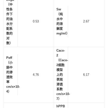
（中
性条
Sw
件下
（纯
的油
水中
0.53
2.67
水分
的溶
配系
解度
数的
mg/ml）
对
数）
Caco-
2
Peff
（Caco-
（小
2细胞
肠中
模型
的渗
4.76
上的
6.17
透效
表观
率
渗透
cm/s×10-
系数
4）
cm/s×10-
7）
hPPB