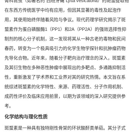
菁科昆虫（如著名的“西班牙蝇”
Lytta vesicatoria
）的斑蝥提取物
在东西方传统医学中均有应用，但因其显著的毒性及起泡作
用，其使用始终伴随着风险与争议。现代药理学研究揭示了斑
蝥素作为蛋白磷酸酶1（PP1）和2A（PP2A）的强效选择性抑
制剂的核心分子机制，这一发现将其从一种古老的毒物和民间
春药，转变为一个极具吸引力的化学生物学探针和抗肿瘤药物
先导化合物。近年来，随着分子靶向治疗理念的深入，斑蝥素
及其衍生物在多种恶性肿瘤中展现出的多靶点、多通路抑制活
性，重新激发了学术界和工业界对其的研究热情。本文旨在系
统综述斑蝥素的化学特性、来源、药理活性、分子作用机制、
成药性评价及临床应用前景，以期为该领域的深入研究提供参
考。
化学结构与理化性质
斑蝥素是一种具有独特刚性骨架的环状酸酐类单萜。其分子式