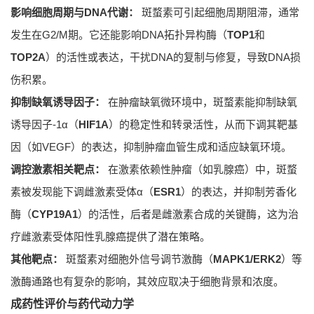
影响细胞周期与DNA代谢：
斑蝥素可引起细胞周期阻滞，通常
发生在G2/M期。它还能影响DNA拓扑异构酶（
TOP1
和
TOP2A
）的活性或表达，干扰DNA的复制与修复，导致DNA损
伤积累。
抑制缺氧诱导因子：
在肿瘤缺氧微环境中，斑蝥素能抑制缺氧
诱导因子-1α（
HIF1A
）的稳定性和转录活性，从而下调其靶基
因（如VEGF）的表达，抑制肿瘤血管生成和适应缺氧环境。
调控激素相关靶点：
在激素依赖性肿瘤（如乳腺癌）中，斑蝥
素被发现能下调雌激素受体α（
ESR1
）的表达，并抑制芳香化
酶（
CYP19A1
）的活性，后者是雌激素合成的关键酶，这为治
疗雌激素受体阳性乳腺癌提供了潜在策略。
其他靶点：
斑蝥素对细胞外信号调节激酶（
MAPK1/ERK2
）等
激酶通路也有复杂的影响，其效应取决于细胞背景和浓度。
成药性评价与药代动力学