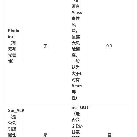
（是
否有
Ames
毒性
风
Photo
险，
tox
值越
（有
大风
无
0.9
无有
险越
光毒
高，
性）
一般
认为
大于1
时有
Ames
毒
性）
Ser_GGT
Ser_ALK
（是
（是
否会
否会
引起γ-
引起
谷氨
碱性
是
否