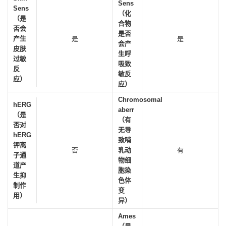
Sens
Sens
（化
（是
合物
否会
是否
产生
是
是
会产
皮肤
生呼
过敏
吸致
反
敏反
应）
应）
Chromosomal
hERG
aberr
（是
（有
否对
无导
hERG
致哺
钾离
否
乳动
有
子通
物细
道产
胞染
生抑
色体
制作
变
用）
异）
Ames