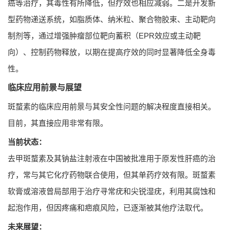
癌等治疗，其毒性有所降低，但疗效也相应减弱。二是开发新
型药物递送系统，如脂质体、纳米粒、聚合物胶束、主动靶向
制剂等，通过增强肿瘤部位靶向蓄积（EPR效应或主动靶
向）、控制药物释放，以期在提高疗效的同时显著降低全身毒
性。
临床应用前景与展望
斑蝥素的临床应用前景与其安全性问题的解决程度直接相关。
目前，其直接应用非常有限。
当前状态：
去甲斑蝥素及其钠盐注射液在中国被批准用于原发性肝癌的治
疗，常与其它化疗药物联合使用，但其单药疗效有限。斑蝥素
软膏或溶液曾局部用于治疗寻常疣和尖锐湿疣，利用其腐蚀和
起泡作用，但因疼痛和疤痕风险，已逐渐被其他疗法取代。
未来展望：