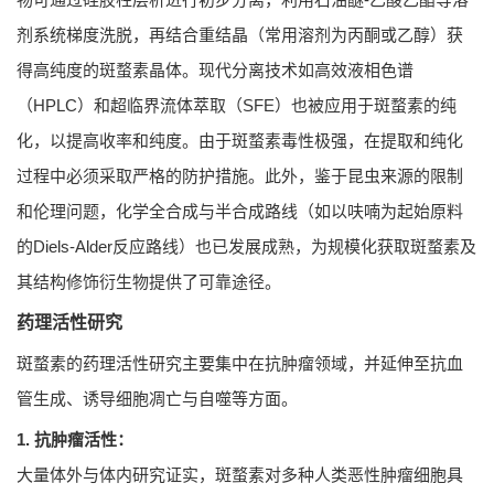
剂系统梯度洗脱，再结合重结晶（常用溶剂为丙酮或乙醇）获
得高纯度的斑蝥素晶体。现代分离技术如高效液相色谱
（HPLC）和超临界流体萃取（SFE）也被应用于斑蝥素的纯
化，以提高收率和纯度。由于斑蝥素毒性极强，在提取和纯化
过程中必须采取严格的防护措施。此外，鉴于昆虫来源的限制
和伦理问题，化学全合成与半合成路线（如以呋喃为起始原料
的Diels-Alder反应路线）也已发展成熟，为规模化获取斑蝥素及
其结构修饰衍生物提供了可靠途径。
药理活性研究
斑蝥素的药理活性研究主要集中在抗肿瘤领域，并延伸至抗血
管生成、诱导细胞凋亡与自噬等方面。
1. 抗肿瘤活性：
大量体外与体内研究证实，斑蝥素对多种人类恶性肿瘤细胞具