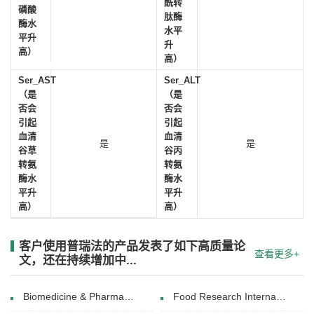
酰转
磷酸
肽酶
酶水
水平
平升
升
高）
高）
Ser_AST
Ser_ALT
（是
（是
否会
否会
引起
引起
血清
血清
是
是
谷草
谷丙
转氨
转氨
酶水
酶水
平升
平升
高）
高）
客户使用普瑞法的产品发表了如下高质量论
查看更多+
文，还在持续增加中...
Biomedicine & Pharmacotherapy(May 2020)
Food Research International( 1 October 2017)