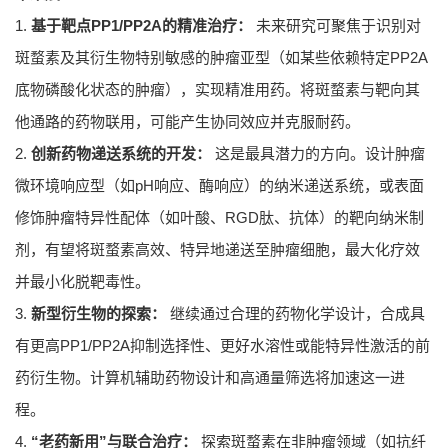
1.
基于靶点PP1/PP2A的精准治疗：
未来研究可聚焦于识别对
斑蝥素及其衍生物特别敏感的肿瘤亚型（如某些依赖特定PP2A
底物磷酸化状态的肿瘤），实现精准用药。将斑蝥素与靶向其
他通路的药物联用，可能产生协同效应并克服耐药。
2.
创新药物递送系统的开发：
这是最具潜力的方向。设计肿瘤
微环境响应型（如pH响应、酶响应）的纳米递送系统，或表面
修饰肿瘤特异性配体（如叶酸、RGD肽、抗体）的靶向纳米制
剂，有望将斑蝥素高效、特异地递送至肿瘤细胞，最大化疗效
并最小化脱靶毒性。
3.
新型衍生物的探索：
继续通过合理的药物化学设计，合成具
有更高PP1/PP2A抑制选择性、更好水溶性或能特异性激活的前
药衍生物。计算机辅助药物设计和高通量筛选将加速这一进
程。
4.
“老药新用”与联合治疗：
探索斑蝥素在非肿瘤领域（如抗纤