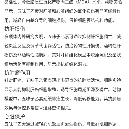
酶活性，降低脂质过氧化产物丙二醛（MDA）水平。动物实验
显示，五味子乙素对肝脏和心脏组织的氧化损伤有显著缓解作
用，减轻自由基介导的细胞损伤，保护细胞膜结构和功能。
抗肝损伤
多项体内外研究表明，五味子乙素可通过抑制肝细胞凋亡、减
轻炎症反应及调节代谢酶活性，防治药物性肝损伤、酒精性肝
损伤及非酒精性脂肪肝。其对肝纤维化模型中胶原沉积及星状
细胞活化有抑制作用，显示出抗纤维化潜力。
抗肿瘤作用
针对肝癌，五味子乙素表现出多靶点的抗肿瘤活性。细胞实验
显示其能抑制肝癌细胞增殖，诱导细胞周期阻滞及凋亡。动物
模型中，五味子乙素延缓肿瘤生长，降低转移能力。其抗肿瘤
效果与调控多条信号通路密切相关。
心脏保护
五味子乙素通过减轻心肌缺血再灌注损伤，降低心肌细胞凋