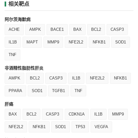
相关靶点
阿尔茨海默病
ACHE
AMPK
BACE1
BAX
BCL2
CASP3
IL1B
MAPT
MMP9
NFE2L2
NFKB1
SOD1
TNF
非酒精性脂肪性肝炎
AMPK
BCL2
CASP3
IL1B
NFE2L2
NFKB1
PPARA
SOD1
TGFB1
TNF
肝癌
BAX
BCL2
CASP3
CDKN1A
IL1B
MMP9
NFE2L2
NFKB1
SOD1
TP53
VEGFA