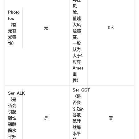
风
Photo
险，
tox
值越
（有
大风
无
0.6
无有
险越
光毒
高，
性）
一般
认为
大于1
时有
Ames
毒
性）
Ser_GGT
Ser_ALK
（是
（是
否会
否会
引起γ-
引起
谷氨
碱性
是
否
酰转
磷酸
肽酶
酶水
水平
平升