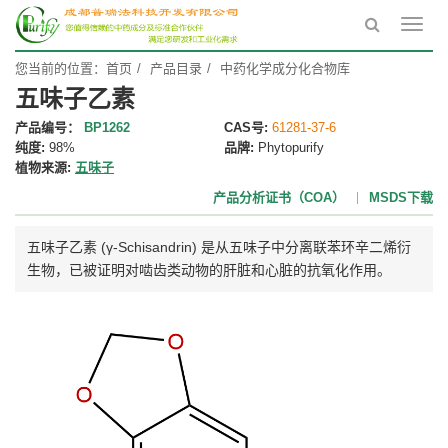
Toggl
navig
您当前的位置：
首页
产品目录
中药化学成分化合物库
五味子乙素
产品编号：
BP1262
CAS号:
61281-37-6
纯度:
98%
品牌:
Phytopurify
植物来源:
五味子
产品分析证书（COA）
MSDS下载
五味子乙素 (γ-Schisandrin) 是从五味子中分离联苯环辛二烯衍
生物，已被证明对啮齿类动物的肝脏和心脏的抗氧化作用。