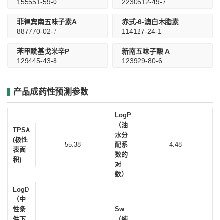
155551-59-0
2230512-49-7
菲律宾南五味子素A
赤式-6-澳白木脂素
887770-02-7
114127-24-1
苯甲酰基戈米辛P
新南五味子酸 A
129445-43-8
123929-80-6
产品成药性预测参数
LogP
（油
TPSA
水分
(极性
55.38
配系
4.48
表面
数的
积)
对
数）
LogD
（中
性条
Sw
件下
（纯