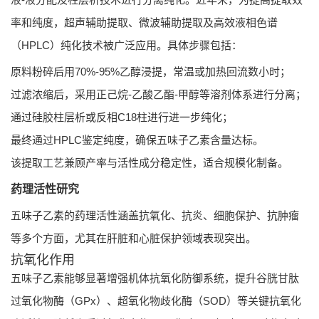
率和纯度，超声辅助提取、微波辅助提取及高效液相色谱
（HPLC）纯化技术被广泛应用。具体步骤包括：
原料粉碎后用70%-95%乙醇浸提，常温或加热回流数小时；
过滤浓缩后，采用正己烷-乙酸乙酯-甲醇等溶剂体系进行分离；
通过硅胶柱层析或反相C18柱进行进一步纯化；
最终通过HPLC鉴定纯度，确保五味子乙素含量达标。
该提取工艺兼顾产率与活性成分稳定性，适合规模化制备。
药理活性研究
五味子乙素的药理活性涵盖抗氧化、抗炎、细胞保护、抗肿瘤
等多个方面，尤其在肝脏和心脏保护领域表现突出。
抗氧化作用
五味子乙素能够显著增强机体抗氧化防御系统，提升谷胱甘肽
过氧化物酶（GPx）、超氧化物歧化酶（SOD）等关键抗氧化