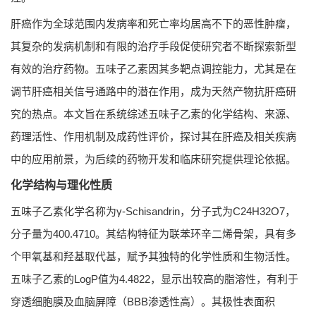
肝癌作为全球范围内发病率和死亡率均居高不下的恶性肿瘤，
其复杂的发病机制和有限的治疗手段促使研究者不断探索新型
有效的治疗药物。五味子乙素因其多靶点调控能力，尤其是在
调节肝癌相关信号通路中的潜在作用，成为天然产物抗肝癌研
究的热点。本文旨在系统综述五味子乙素的化学结构、来源、
药理活性、作用机制及成药性评价，探讨其在肝癌及相关疾病
中的应用前景，为后续的药物开发和临床研究提供理论依据。
化学结构与理化性质
五味子乙素化学名称为γ-Schisandrin，分子式为C24H32O7，
分子量为400.4710。其结构特征为联苯环辛二烯骨架，具有多
个甲氧基和羟基取代基，赋予其独特的化学性质和生物活性。
五味子乙素的LogP值为4.4822，显示出较高的脂溶性，有利于
穿透细胞膜及血脑屏障（BBB渗透性高）。其极性表面积