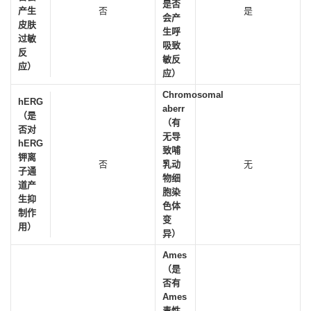
是否
产生
否
是
会产
皮肤
生呼
过敏
吸致
反
敏反
应）
应）
Chromosomal
hERG
aberr
（是
（有
否对
无导
hERG
致哺
钾离
否
乳动
无
子通
物细
道产
胞染
生抑
色体
制作
变
用）
异）
Ames
（是
否有
Ames
毒性