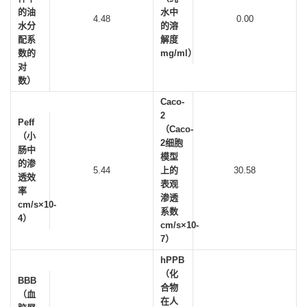
的油
水中
4.48
0.00
水分
的溶
配系
解度
数的
mg/ml）
对
数）
Caco-
2
Peff
（Caco-
（小
2细胞
肠中
模型
的渗
5.44
上的
30.58
透效
表观
率
渗透
cm/s×10-
系数
4）
cm/s×10-
7）
hPPB
（化
BBB
合物
（血
在人