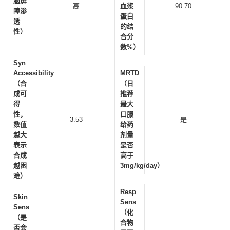
脑屏
高
血浆
90.70
障渗
蛋白
透
的结
性）
合分
数%）
Syn
Accessibility
MRTD
（合
（日
成可
推荐
得
最大
性，
口服
3.53
是
数值
给药
越大
剂量
表示
是否
合成
高于
越困
3mg/kg/day）
难）
Resp
Skin
Sens
Sens
（化
（是
合物
否会