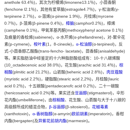
anethole 63.4％)，其次为柠檬烯(limonene13.1％)，小茴香酮
(fenchone l2.1％)，其他有爱草脑(estragole4.7％)，γ-松油烯(γ-
terpinene 2.7％)，α-蒎烯(α-pinene 1.9%)，月桂烯(myrcene
0.7％)，β-蒎烯(β-pinene 0.4％)，
樟脑
(camphor0.2％)，樟烯
(camphene 0.1%)，甲氧苯基丙酮(methoxyphenyl acetone 0.1％)
及痕量的香桧烯(sabinene)，α-水芹烯(α-phellandrene)，对-聚伞花
素(p-cymene)，
桉叶素
(1，8-cineole)，
α-松油醇
(α-terpineol)，反
式-小茴香醇乙酸酯(trans-fencho- lacetate)，茴香醛(anisaldehyde)
等。果实脂肪油中经鉴定的十六种脂肪酸组成有：10-十八碳烯酸
(10_octadecenoic acid 38.0％)，花生酸(arachic acid 31.4％)，
棕
榈酸
(plmitic acid 21.2％)，山嵛酸(behenic acid 2.8％)，
肉豆蔻酸
(myristic acid 2.2％)，硬脂酸(stearic acid 2,2%)，月桂酸(lauric
acid 0.2％)，十五碳酸(pentadecanofc acid 0.2％)，二十一碳酸
(henicosanoic acid 0.2%)等。果实还含
豆甾醇
(stigmasterol)，伞形
花内酯(umbelliferone)，由
棕榈酸
、花生酸、山萮酸与大于十八碳的
高级醇所成的蜡混合物，
β-谷甾醇
(β-sitosierol)，
花椒毒素
(xanthotoxin)，
α-香树脂醇
(α-amyrin)
欧前胡素
(imperatorin)，香柑
内酯(bergapten)及
异紫花前胡内酯
(marmesin)。