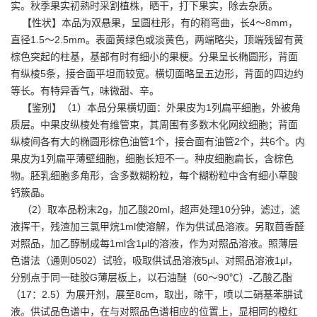
实。秋季果实初熟时采割植株，晒干，打下果实，除去杂质。
【性状】本品为双悬果，呈圆柱形，有的稍弯曲，长4～8mm，
直径1.5～2.5mm。表面黄绿色或淡黄色，两端略尖，顶端残留有黄
棕色突起的柱基，基部有时有细小的果梗。分果呈长椭圆形，背面
有纵棱5条，接合面平坦而较宽。横切面略呈五边形，背面的四边约
等长。有特异香气，味微甜、辛。
【鉴别】（1）本品分果横切面：外果皮为1列扁平细胞，外被角
质层。中果皮纵棱处有维管束，其周围有多数木化网纹细胞；背面
纵棱间各有大的椭圆形棕色油管1个，接合面有油管2个，共6个。内
果皮为1列扁平薄壁细胞，细胞长短不一。种皮细胞扁长，含棕色
物。胚乳细胞多角形，含多数糊粉粒，每个糊粉粒中含有细小草酸
钙簇晶。
（2）取本品粉末2g，加乙酸20ml，超声处理10分钟，滤过，滤
液挥干，残渣加三氯甲烷1ml使溶解，作为供试品溶液。另取茴香醛
对照品，加乙醇制成每1ml含1μl的溶液，作为对照品溶液。照薄层
色谱法（通则0502）试验，吸取供试品溶液5μl、对照品溶液1μl，
分别点于同一硅胶G薄层板上，以石油醚（60～90℃）-乙酸乙酯
（17：2.5）为展开剂，展至8cm，取出，晾干，喷以二硝基苯肼试
液。供试品色谱中，在与对照品色谱相应的位置上，显相同的橙红