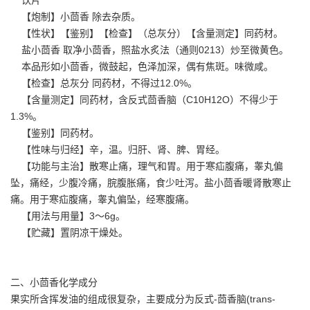
【炮制】小茴香 除去杂质。
【性状】【鉴别】【检查】（总灰分）【含量测定】同药材。
盐小茴香 取净小茴香，照盐水炙法（通则0213）炒至微黄色。
本品形如小茴香，微鼓起，色泽加深，偶有焦斑。味微咸。
【检查】总灰分 同药材，不得过12.0%。
【含量测定】同药材，含反式茴香脑（C10H12O）不得少于
1.3%。
【鉴别】同药材。
【性味与归经】辛，温。归肝、肾、脾、胃经。
【功能与主治】散寒止痛，理气和胃。用于寒疝腹痛，睾丸偏
坠，痛经，少腹冷痛，脘腹胀痛，食少吐泻。盐小茴香暖肾散寒止
痛。用于寒疝腹痛，睾丸偏坠，经寒腹痛。
【用法与用量】3～6g。
【贮藏】置阴凉干燥处。
二、小茴香化学成分
果实所含挥发油的组成很复杂，主要成分为反式-茴香脑(trans-