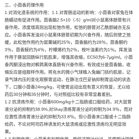
三、小茴香药理作用
1.对消化道系统的作用：1.1.对胃肠运动的影响：小茴香对家兔在体
肠蠕动有促进作用。茴香脑2.5×10（-5）g/ml对小鼠离体肠管有兴
奋作用，浓度增高则出现松弛作用，松弛的肠管对乙酰胆碱亦无反
应。小茴香挥发油对小鼠离体肠管初期为兴奋作用，随后则使之弛
缓，此松弛作用约为罂粟碱的25％，茴香脑约为28％，茴香酮约
3％，茴香醛约为4％，柠檬烯约为2％，桉叶油素约为1％。挥发油
作用于豚鼠回肠纵行肌肌束，增强其收缩，EC50为6-7μg/ml。小茴
香丙酮浸出物对鹌鹑离体直肠有兴奋作用，有效成分是茴香脑，收
缩反应是组胺样作用。将充水的微小气球植入兔幽门括约肌层，记
录气球内压的变化观察胃运动，在静注戊巴妥钠抑制胃运动的状态
下，口服小茴香24mg/kg，可使胃运动出现有意义的恢复，尤以给
药后30分钟和35分钟时，与对照组比较有非常显着差别。
1.2.抗溃疡作用：小茴香600mg/kg十二指肠或口服给药，对大鼠胃
液分泌的抑制约38.9%,对Shay溃疡胃液分泌的抑制为34.9％，而对
应激性溃疡胃液分泌的抑制为33.8％。但小茴香末口服或十二指肠
给药，不论对阿司匹林诱发的大鼠溃疡或应激性溃疡均无明显效
果。
1.3.利胆作用：小茵香有利胆作用，能促进胆汁分泌，并使胆汁固体