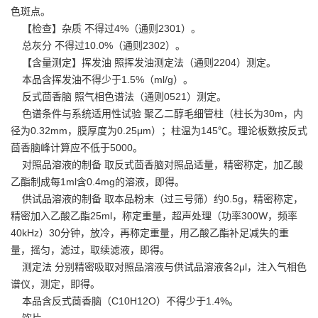
色斑点。
【检查】杂质 不得过4%（通则2301）。
总灰分 不得过10.0%（通则2302）。
【含量测定】挥发油 照挥发油测定法（通则2204）测定。
本品含挥发油不得少于1.5%（ml/g）。
反式茴香脑 照气相色谱法（通则0521）测定。
色谱条件与系统适用性试验 聚乙二醇毛细管柱（柱长为30m，内
径为0.32mm，膜厚度为0.25μm）；柱温为145℃。理论板数按反式
茴香脑峰计算应不低于5000。
对照品溶液的制备 取反式茴香脑对照品适量，精密称定，加乙酸
乙酯制成每1ml含0.4mg的溶液，即得。
供试品溶液的制备 取本品粉末（过三号筛）约0.5g，精密称定，
精密加入乙酸乙酯25ml，称定重量，超声处理（功率300W，频率
40kHz）30分钟，放冷，再称定重量，用乙酸乙酯补足减失的重
量，摇匀，滤过，取续滤液，即得。
测定法 分别精密吸取对照品溶液与供试品溶液各2μl，注入气相色
谱仪，测定，即得。
本品含反式茴香脑（C10H12O）不得少于1.4%。
饮片