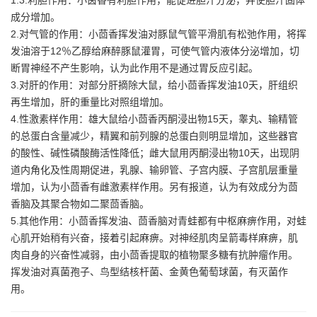
成分增加。
2.对气管的作用：小茴香挥发油对豚鼠气管平滑肌有松弛作用，将挥
发油溶于12％乙醇给麻醉豚鼠灌胃，可使气管内液体分泌增加，切
断胃神经不产生影响，认为此作用不是通过胃反应引起。
3.对肝的作用：对部分肝摘除大鼠，给小茴香挥发油10天，肝组织
再生增加，肝的重量比对照组增加。
4.性激素样作用：雄大鼠给小茴香丙酮浸出物15天，睾丸、输精管
的总蛋白含量减少，精翼和前列腺的总蛋白则明显增加，这些器官
的酸性、碱性磷酸酶活性降低；雌大鼠用丙酮浸出物10天，出现阴
道内角化及性周期促进，乳腺、输卵管、子宫内膜、子宫肌层重量
增加，认为小茴香有雌激素样作用。另有报道，认为有效成分为茴
香脑及其聚合物如二聚茴香脑。
5.其他作用：小茴香挥发油、茴香脑对青蛙都有中枢麻痹作用，对蛙
心肌开始稍有兴奋，接着引起麻痹。对神经肌肉呈箭毒样麻痹，肌
肉自身的兴奋性减弱，由小茴香提取的植物聚多糖有抗肿瘤作用。
挥发油对真菌孢子、鸟型结核杆菌、金黄色葡萄球菌，有灭菌作
用。