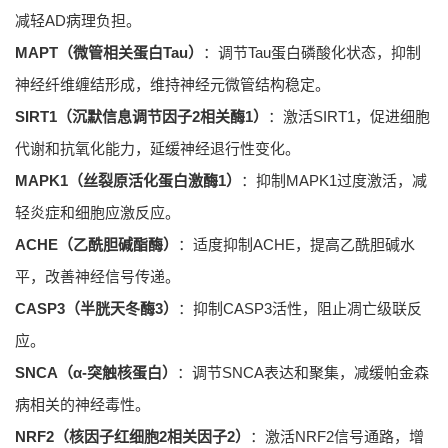
减轻AD病理负担。
MAPT（微管相关蛋白Tau）
：调节Tau蛋白磷酸化状态，抑制
神经纤维缠结形成，维持神经元微管结构稳定。
SIRT1（沉默信息调节因子2相关酶1）
：激活SIRT1，促进细胞
代谢和抗氧化能力，延缓神经退行性变化。
MAPK1（丝裂原活化蛋白激酶1）
：抑制MAPK1过度激活，减
轻炎症和细胞应激反应。
ACHE（乙酰胆碱酯酶）
：适度抑制ACHE，提高乙酰胆碱水
平，改善神经信号传递。
CASP3（半胱天冬酶3）
：抑制CASP3活性，阻止凋亡级联反
应。
SNCA（α-突触核蛋白）
：调节SNCA表达和聚集，减缓帕金森
病相关的神经毒性。
NRF2（核因子红细胞2相关因子2）
：激活NRF2信号通路，增