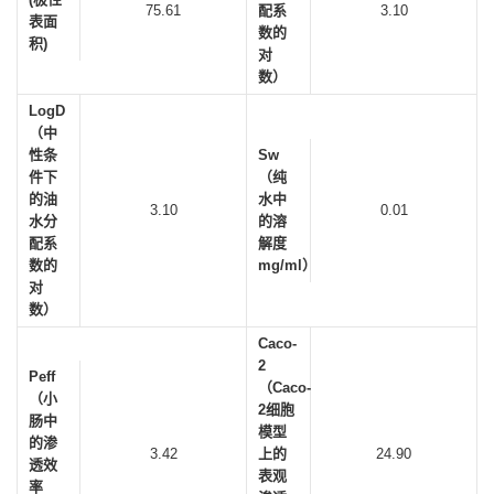
75.61
配系
3.10
表面
数的
积)
对
数）
LogD
（中
性条
Sw
件下
（纯
的油
水中
3.10
0.01
水分
的溶
配系
解度
数的
mg/ml）
对
数）
Caco-
2
Peff
（Caco-
（小
2细胞
肠中
模型
的渗
3.42
上的
24.90
透效
表观
率