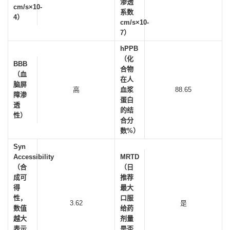
渗透
cm/s×10-
系数
4）
cm/s×10-
7）
hPPB
（化
BBB
合物
（血
在人
脑屏
高
血浆
88.65
障渗
蛋白
透
的结
性）
合分
数%）
Syn
Accessibility
MRTD
（合
（日
成可
推荐
得
最大
性，
口服
3.62
是
数值
给药
越大
剂量
表示
是否