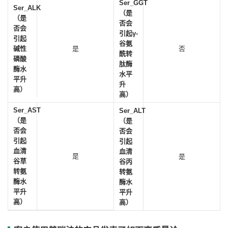
Ser_GGT
Ser_ALK
（是
（是
否会
否会
引起γ-
引起
谷氨
碱性
是
否
酰转
磷酸
肽酶
酶水
水平
平升
升
高）
高）
Ser_AST
Ser_ALT
（是
（是
否会
否会
引起
引起
血清
血清
是
是
谷草
谷丙
转氨
转氨
酶水
酶水
平升
平升
高）
高）