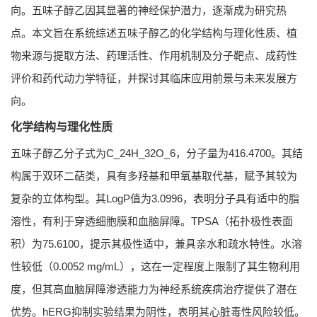
向。五味子醇乙因其显著的神经保护潜力，逐渐成为研究热
点。本文旨在系统综述五味子醇乙的化学结构与理化性质、植
物来源与提取方法、药理活性、作用机制及分子靶点、成药性
评价和药代动力学特征，并探讨其临床应用前景与未来发展方
向。
化学结构与理化性质
五味子醇乙分子式为C_24H_32O_6，分子量为416.4700。其结
构属于双环二萜类，具有多羟基和甲氧基取代基，赋予其较为
复杂的立体构型。其LogP值为3.0996，表明分子具有适中的脂
溶性，有利于穿透细胞膜和血脑屏障。TPSA（拓扑极性表面
积）为75.6100，提示其极性适中，兼具亲水和疏水特性。水溶
性较低（0.0052 mg/mL），这在一定程度上限制了其生物利用
度，但其高血脑屏障渗透能力为神经系统疾病治疗提供了潜在
优势。hERG抑制实验结果为阴性，表明其心脏毒性风险较低。