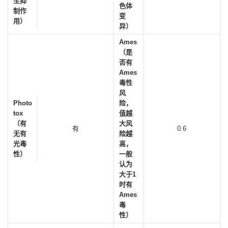
生抑
色体
制作
变
用）
异）
Ames
（是
否有
Ames
毒性
风
Photo
险，
tox
值越
（有
大风
有
0.6
无有
险越
光毒
高，
性）
一般
认为
大于1
时有
Ames
毒
性）