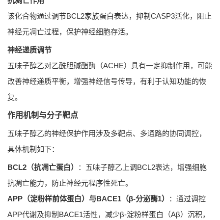
抗凋亡作用
该化合物通过调节BCL2家族蛋白表达，抑制CASP3活化，阻止
神经元凋亡过程，保护神经细胞存活。
神经递质调节
五味子醇乙对乙酰胆碱酯酶（ACHE）具有一定抑制作用，可能
改善神经递质平衡，增强神经信号传导，有利于认知功能的恢
复。
作用机制与分子靶点
五味子醇乙的神经保护作用涉及多靶点、多通路的协同调控，
具体机制如下：
BCL2（抗凋亡蛋白）
：五味子醇乙上调BCL2表达，增强细胞
抗凋亡能力，防止神经元程序性死亡。
APP（淀粉样前体蛋白）与BACE1（β-分泌酶1）
：通过调控
APP代谢及抑制BACE1活性，减少β-淀粉样蛋白（Aβ）沉积，