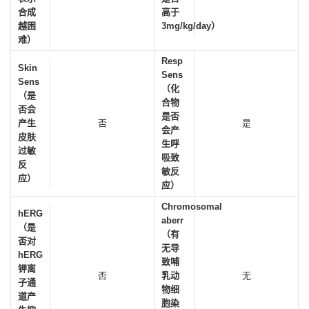
合成
高于
越困
3mg/kg/day）
难）
Resp
Skin
Sens
Sens
（化
（是
合物
否会
是否
产生
否
是
会产
皮肤
生呼
过敏
吸致
反
敏反
应）
应）
Chromosomal
hERG
aberr
（是
（有
否对
无导
hERG
致哺
钾离
否
乳动
无
子通
物细
道产
胞染