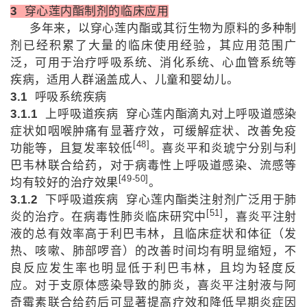
3
穿心莲内酯制剂的临床应用
多年来，以穿心莲内酯或其衍生物为原料的多种制
剂已经积累了大量的临床使用经验，其应用范围广
泛，可用于治疗呼吸系统、消化系统、心血管系统等
疾病，适用人群涵盖成人、儿童和婴幼儿。
3.1
呼吸系统疾病
3.1.1
上呼吸道疾病
穿心莲内酯滴丸对上呼吸道感染
症状如咽喉肿痛有显著疗效，可缓解症状、改善免疫
[48]
功能等，且复发率较低
。喜炎平和炎琥宁分别与利
巴韦林联合给药，对于病毒性上呼吸道感染、流感等
[49-50]
均有较好的治疗效果
。
3.1.2
下呼吸道疾病
穿心莲内酯类注射剂广泛用于肺
[51]
炎的治疗。在病毒性肺炎临床研究中
，喜炎平注射
液的总有效率高于利巴韦林，且临床症状和体征（发
热、咳嗽、肺部啰音）的改善时间均有明显缩短，不
良反应发生率也明显低于利巴韦林，且均为轻度反
应。对于支原体感染导致的肺炎，喜炎平注射液与阿
奇霉素联合给药后可显著提高疗效和降低早期炎症因