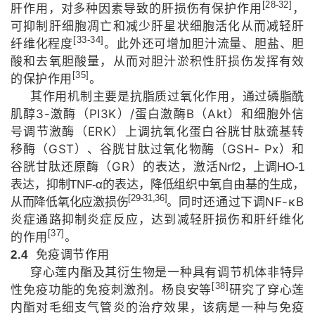
[28-32]
肝作用，对多种因素导致的肝损伤有保护作用
，
可抑制肝细胞凋亡和减少肝星状细胞活化从而减轻肝
[33-34]
纤维化程度
。此外还可增加胆汁流量、胆盐、胆
酸和去氧胆酸量，从而对胆汁淤积性肝损伤发挥有效
[35]
的保护作用
。
其作用机制主要是抗脂质过氧化作用，通过磷脂酰
3-
PI3K
/
B
Akt
肌醇
激酶（
）
蛋白激酶
（
）和细胞外信
ERK
号调节激酶（
）上调抗氧化蛋白谷胱甘肽巯基转
GST
GSH- Px
移酶（
）、谷胱甘肽过氧化物酶（
）和
GR
谷胱甘肽还原酶（
）的表达，激活
Nrf2
，上调
HO-1
表达，抑制
TNF-α
的表达，降低组织中氧自由基的生成，
[29-31,36]
NF-κB
从而降低氧化应激损伤
。
同时还通过下调
炎症通路抑制炎症反应，达到减轻肝损伤和肝纤维化
[37]
的作用
。
2.4
免疫调节作用
穿心莲内酯及其衍生物是一种具有调节机体非特异
[38]
性免疫功能的免疫刺激剂。杨良安等
研究了穿心莲
内酯对毛细支气管炎的治疗效果，该病是一种与免疫