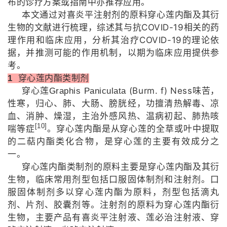
布的诊疗方案或指南中亦推荐应用。
本文通过对喜炎平注射剂的原料穿心莲内酯及其衍
COVID-19
生物的文献进行梳理，综述其与抗
相关的药
COVID-19
理作用和临床应用，分析其治疗
的理论依
据，并推测可能的作用机制，以期为临床应用提供参
考。
1
穿心莲内酯类制剂
(Burm. f) Ness
穿心莲
Graphis
Paniculata
味苦，
性寒，归心、肺、大肠、膀胱经，功擅清热解毒、凉
血、消肿、燥湿，主治外感风热、温病初起、肺热咳
[10]
喘等症
。穿心莲内酯是从穿心莲的全草或叶中提取
的二萜内酯类化合物，是穿心莲的主要有效成分之
一。
穿心莲内酯类制剂的原料主要是穿心莲内酯及其衍
生物，临床常用剂型包括口服固体制剂和注射剂。口
服固体制剂多以穿心莲内酯为原料，剂型包括滴丸
剂、片剂、胶囊剂等。注射剂的原料为穿心莲内酯衍
生物，主要产品有喜炎平注射液、莲必治注射液、穿