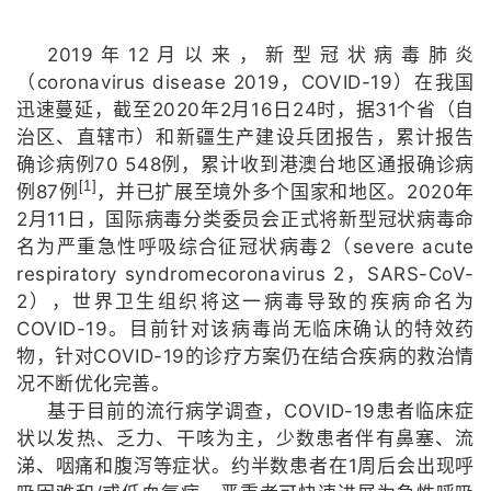
2019
12
年
月以来，新型冠状病毒肺炎
coronavirus disease 2019
COVID-19
（
，
）在我国
2020
2
16
24
31
迅速蔓延，截至
年
月
日
时，据
个省（自
治区、直辖市）和新疆生产建设兵团报告，累计报告
70 548
确诊病例
例，累计收到港澳台地区通报确诊病
[1]
87
2020
例
例
，并已扩展至境外多个国家和地区。
年
2
11
月
日
，国际病毒分类委员会正式将新型冠状病毒命
2
severe acute
名为严重急性呼吸综合征冠状病毒
（
respiratory syndromecoronavirus 2
SARS-CoV-
，
2
），世界卫生组织将这一病毒导致的疾病命名为
COVID-19
。目前针对该病毒尚无临床确认的特效药
COVID-19
物，针对
的诊疗方案仍在结合疾病的救治情
况不断优化完善。
COVID-19
基于目前的流行病学调查，
患者临床症
状以发热、乏力、干咳为主，少数患者伴有鼻塞、流
1
涕、咽痛和腹泻等症状。约半数患者在
周后会出现呼