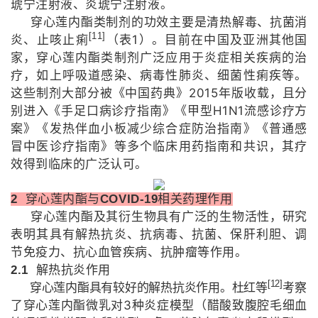
琥宁注射液、炎琥宁注射液。
穿心莲内酯类制剂的功效主要是清热解毒、抗菌消
[11]
1
炎、止咳止痢
（表
）。目前在中国及亚洲其他国
家，穿心莲内酯类制剂广泛应用于炎症相关疾病的治
疗，如上呼吸道感染、病毒性肺炎、细菌性痢疾等。
2015
这些制剂大部分被《中国药典》
年版收载，且分
H1N1
别进入《手足口病诊疗指南》《甲型
流感诊疗方
案》《发热伴血小板减少综合症防治指南》《普通感
冒中医诊疗指南》等多个临床用药指南和共识，其疗
效得到临床的广泛认可。
2
穿心莲内酯与
COVID-19
相关药理作用
穿心莲内酯及其衍生物具有广泛的生物活性，研究
表明其具有解热抗炎、抗病毒、抗菌、保肝利胆、调
节免疫力、抗心血管疾病、抗肿瘤等作用。
2.1
解热抗炎作用
[12]
穿心莲内酯具有较好的解热抗炎作用。杜红等
考察
3
了穿心莲内酯微乳对
种炎症模型（醋酸致腹腔毛细血