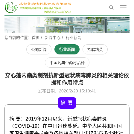
Toggl
navig
您当前的位置：
首页
新闻中心
行业新闻
公司新闻
行业新闻
招聘精英
中国药典中药材品种
穿心莲内酯类制剂抗新型冠状病毒肺炎的相关理论依
据和作用特点
发布日期：2020/2/29 15:10:41
摘
要
摘
要：
2019
年
12
月以来，新型冠状病毒肺炎
（
COVID-19
）在中国迅速蔓延。中华人民共和国国
家卫生健康委员会及各地相关部门陆续发布多个针对