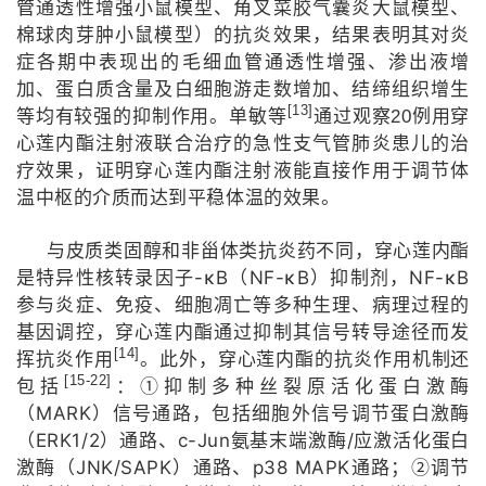
管通透性增强小鼠模型、角叉菜胶气囊炎大鼠模型、
棉球肉芽肿小鼠模型）的抗炎效果，结果表明其对炎
症各期中表现出的毛细血管通透性增
强、渗出液增
加、蛋白质含量及白细胞游走数增加、结缔组织增生
[13]
等均有较强的抑制作用。单敏等
通过观察
20
例用穿
心莲内酯注射液联合治疗的急性支气管肺炎患儿的治
疗效果，证明穿心莲内酯注射液能直接作用于调节体
温中枢的介质而达到平稳体温的效果。
与皮质类固醇和非甾体类抗炎药不同，穿心莲内酯
-κB
NF-κB
NF-κB
是特异性核转录因子
（
）抑制剂，
参与炎症、免疫、细胞凋亡等多种生理、病理过程的
基因调控，穿心莲内酯通过抑制其信号转导途径而发
[14]
挥抗炎作用
。此外，穿心莲内酯的抗炎作用机制还
[15-22]
包括
：①抑制多种丝裂原活化蛋白激酶
MARK
（
）信号通路，包括细胞外信号调节蛋白激酶
ERK1/2
c-Jun
/
（
）通路、
氨基末端激酶
应激活化蛋白
JNK/SAPK
p38 MAPK
激酶（
）通路、
通路；②调节