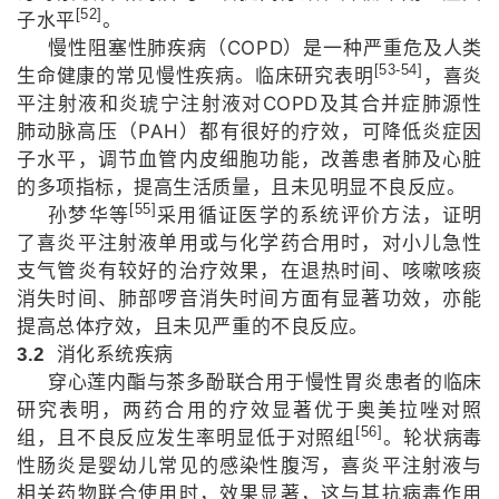
[52]
子水平
。
COPD
慢性阻塞性肺疾病（
）是一种严重危及人类
[53-54]
生命健康的常见慢性疾病。临床研究表明
，喜炎
COPD
平注射液和炎琥宁注射液对
及其合并症肺源性
PAH
肺动脉高压（
）都有很好的疗效，可降低炎症因
子水平，调节血管内皮细胞功能，改善患者肺及心脏
的多项指标，提高生活质量，且未见明显不良反应。
[55]
孙梦华等
采用循证医学的系统评价方法，证明
了喜炎平注射液单用或与化学药合用时，对小儿急性
支气管炎有较好的治疗效果，在退热时间、咳嗽咳痰
消失时间、肺部啰音消失时间方面有显著功效，亦能
提高总体疗效，且未见严重的不良反应。
3.2
消化系统疾病
穿心莲内酯与茶多酚联合用于慢性胃炎患者的临床
研究表明，两药合用的疗效显著优于奥美拉唑对照
[56]
组，且不良反应发生率明显低于对照组
。轮状病毒
性肠炎是婴幼儿常见的感染性腹泻，喜炎平注射液与
相关药物联合使用时，效果显著，这与其抗病毒作用