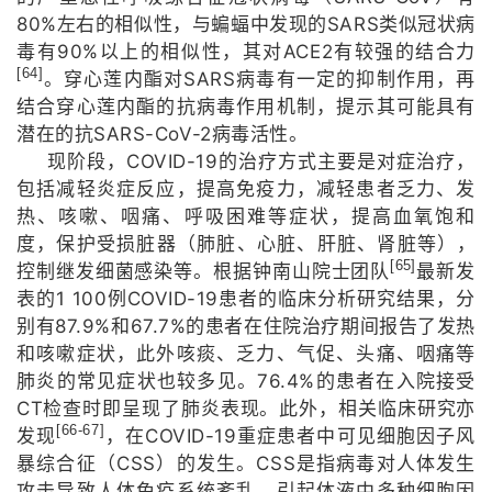
80%
SARS
左右的相似性，与蝙蝠中发现的
类似冠状病
90%
ACE2
毒有
以上的相似性，其对
有较强的结合力
[64]
SARS
。穿心莲内酯对
病毒有一定的抑制作用，再
结合穿心莲内酯的抗病毒作用机制，提示其可能具有
SARS-CoV-2
潜在的抗
病毒活性。
COVID-19
现阶段，
的治疗方式主要是对症治疗，
包括减轻炎症反应，提高免疫力，减轻患者乏力、发
热、咳嗽、咽痛、呼吸困难等症状，提高血氧饱和
度，保护受损脏器（肺脏、心脏、肝脏、肾
脏等），
[65]
控制继发细菌感染等。根据钟南山院士团队
最新发
1 100
COVID-19
表的
例
患者的临床分析研究结果，分
87.9%
67.7%
别有
和
的患者在住院治疗期间报告了发热
和咳嗽症状，此外咳痰、乏力、气促、头痛、咽痛等
76.4%
肺炎的常见症状也较多见。
的患者在入院接受
CT
检查时即呈现了肺炎表现。此外，相关临床研究亦
[66-67]
COVID-19
发现
，在
重症患者中可见细胞因子风
CSS
CSS
暴综合征（
）的发生。
是指病毒对人体发生
攻击导致人体免疫系统紊乱，引起体液中多种细胞因