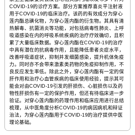
COVID-19
的诊疗方案。部分方案推荐喜炎平注射液
用于
COVID-19
的临床治疗。该药的有效成分为穿心
莲内酯总磺化物，为穿心莲内酯的衍生物。其具有清
热解毒、抗菌消炎等功能，对包括病毒性肺炎、上呼
吸道感染在内的呼吸系统疾病的治疗疗效确切，且积
累了大量临床数据。穿心莲内酯在
COVID-19
的治疗
中具有潜在的抗病毒作用，且能降低患者炎症水平，
改善呼吸道症状，抑制并发细菌感染，提升机体免疫
力。同时亦不会带来激素类药物的免疫抑制作用，不
良反应发生率低。除此之外，穿心莲内酯有一定的保
肝作用和治疗心血管疾病的临床使用经验，提示其可
能会对由
COVID-19
引发的肝损伤、心脏损伤以及药
物性肝损伤有一定的保护作用，但还有待临床进一步
验证。对穿心莲内酯的药理作用和临床应用进行总结
梳理，从中医角度分析
COVID-19
的病因病机和辩证
治法，为穿心莲内酯用于
COVID-19
的治疗提供中医
理论基础。