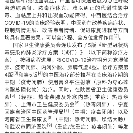
/
吸困难和
或低血氧症，严重者可快速进展为急性呼吸
窘迫综合征、脓毒症休克、难以纠正的代谢性酸中
毒、血黏度上升和出凝血功能障碍。中西医结合治疗
COVID-19
的临床经验表明，中医药在改善疾病症状、
控制病情进展、改善患者情绪、促进康复进程等方面
[2]
均具有显著效果，可以全疗程、全方位发挥作用
。
5
国家卫生健康委员会连续发布了
版《新型冠状病
毒感染的肺炎诊疗方案（试行）》（以下简称诊疗方
COVID-19
案），按照病程进展，将
治疗期分为寒湿郁
4
肺、疫毒闭肺、内闭外脱、肺脾气虚
型。诊疗方案第
[3]
[4]
4
5
版
和第
版
的中医治疗部分推荐在临床治疗期的
中期（疫毒闭肺）使用喜炎平注射液（原料为穿心莲
内酯总磺化物）治疗。同时，在陕西省卫生健康委员
[5]
会
（轻症：热毒袭肺及外寒内热；重症：热毒壅
[6]
肺）、上海市卫生健康委员会
（热毒闭肺）、宁夏
[7]
回族自治区中医药管理局
（中期：疫毒闭肺）以及
[8]
河南省卫生健康委
（中期：热毒闭肺、燥结大肠）
[9]
/
和武汉市同济医院
（重症
危重症：疫毒闭肺）等发