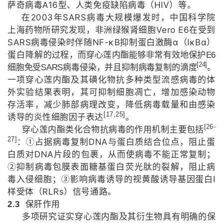
A16
HIV
萨奇病毒
型、人类免疫缺陷病毒（
）等。
2003
SARS
在
年
病毒大规模爆发时，中国科学院
Vero E6
上海药物所研究发现，非洲绿猴肾细胞
在受到
SARS
NF-κB
α
IκBα
病毒侵染时伴随
抑制蛋白激酶
（
）
蛋白降解
的过程，而穿心莲内酯能够非常有效地保护
E6
[24]
细胞免受
SARS
病毒侵染，并且抑制病毒复制的滴度
。
一项穿心莲内酯及其磺化物抗多种类型流感病毒的体
外实验结果表明，其可抑制细胞凋亡，增加感染动物
存活率，减少肺部病理改变，降低病毒载量和由感染
[17,25]
诱导的炎性细胞因子表达
。
[26-
穿心莲内酯类化合物抗病毒的作用机制主要包括
27]
DNA
：
①占据病毒复制
与蛋白质结合位点，阻止蛋
DNA
白质对
片段的包裹，从而使病毒不能正常复制；
②抑制病毒包膜表面糖基蛋白荧光肽的裂解，阻止病
I
毒入侵细胞；③影响病毒诱导的视黄酸诱导基因蛋白
RLRs
样受体（
）信号通路。
2.3
保肝作用
多项研究证实穿心莲内酯及其衍生物具有明确的保