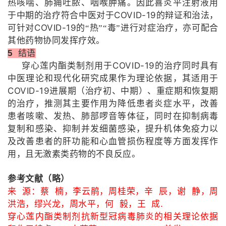
热咳喘、肺痈吐脓、咽喉肿痛。因此喜炎平注射液用
COVID-19
于中期的治疗符合中医对于
的辩证和治法，
COVID-19
可针对
的“热”“毒”进行对症治疗，亦可配合
其他药物协同发挥疗效。
5
结语
COVID-19
穿心莲内酯类制剂用于
的治疗同时具有
中医理论和现代化研究成果作为理论依据，其适用于
COVID-19
进展期（治疗初、中期）、重症期和恢复期
的治疗，推测其主要作用为降低患者炎症水平，改善
患者咳嗽、发热、肺部啰音等体征，同时在抑制病毒
复制和感染、抑制并发细菌感染，提升机体免疫力以
及改善患者的肝功能和心血管损伤程度等方面发挥作
用，且无激素类药物的不良反应。
参考文献（略）
来 源：
蔡 楠，李云鹃，周桂荣，辛 辰，谢 静，周
洪浩，缪兴龙，周水平，何 毅，王 成.
穿心莲内酯类制剂抗新型冠病毒肺炎的相关理论依据