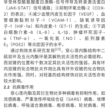
-
非受体型酪氨酸蛋白激酶
信号传导及转录激活蛋白
JAK-STAT
-2
COX-
（
）信号通路；③抑制环氧合酶
（
2
VEGF
）的表达；④减少血管内皮生长因子（
）、血
-1
VCAM-1
管细胞黏附分子
（
）、缺氧诱导因
-1
HIF-1α
-1
ET-1
子
（
）和内皮素
（
）的生成；⑤下调
-6
IL-6
IL-1β
-
白细胞介素
（
）、
、肿瘤坏死因子
α
TNF-α
NO
（
）、一氧化氮（
）、前列腺素
E
PGE2
（
）等炎症因子的水平。
2
[23]
通过构效关系研究发现
，穿心莲内酯结构中二
萜双环及五元内酯环是其解热抗炎活性的必需结构，
而双键的位置和个数决定其抗炎活性的强弱，具有环
内双键的化合物抗炎作用比具有环外双键的化合物抗
炎作用强。同时，对羟基的结构修饰对抗炎活性亦有
较大影响。
2.2
抗病毒作用
穿心莲内酯及其衍生物对多种病毒有抑制作用，如
SARS
流感病毒、严重急性呼吸综合征（
）病毒、埃博
拉病毒、呼吸道合胞病毒、疱疹病毒、轮状病毒、柯