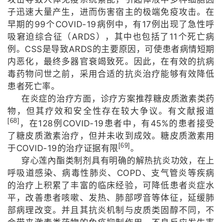
子迅速大量产生，进而伤害宿主的极端免疫攻击。在
99
COVID-19
17
早期的
个
病例中，有
例出现了急性呼
ARDS
11
吸窘迫综合征（
），其中也包括了
个死亡病
CSS
ARDS
例。
是导致
的主要原因，可使患者病情短期
内恶化，最终多器官衰竭致死。因此，在有效的抗病
毒药物问世之前，采用合适的抗炎治疗能够有效降低
患者死亡率。
在炎症的治疗方面，诊疗方案推荐糖皮质激素类药
物，但其疗效和安全性存在较大争议。有文献报道
[68]
128
COVID-19
45%
，在
例
患者中，有
的患者接受
了糖皮质激素治疗，但并未收到成效。糖皮质激素用
[69]
COVID-19
于
的治疗证据有限
。
穿心莲內酯类制剂具有明确的解热抗炎功效，在上
COPD
呼吸道感染、病毒性肺炎、
、支气管炎等疾病
的治疗上积累了丰富的临床经验，可降低患者炎症水
平，改善患者咳嗽、发热、肺部啰音等体征，延缓肺
部病理改变。并且其抗炎机制与皮质类固醇不同，不