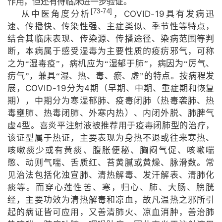
作用，但还有待临床进一步验证。
[73-74]
COVID-19
从中医角度分析
，
具有发病迅
速、传播快、传染性强、主症类似、季节性等特点，
结合其临床表现、传染源、传播途径、染病范围等判
断，本病属于感受湿毒为主要性质的疫疠邪气，可称
之为“湿毒疫”，病机应为“湿郁于肺”，病因为“厉气、
疠气”，兼具“湿、热、毒、瘀、虚”的特点。按病程发
COVID-19
4
展，
分为
期（早期、中期、重症期和恢复
期），中期分为寒湿郁肺、疫毒闭肺（热毒袭肺、热
毒壅肺、热毒闭肺、外寒内热）、内闭外脱、肺脾气
4
虚
型。喜炎平注射液被推荐用于疫毒闭肺型的治疗，
该证型属于热证，主要表现为身热不退或往来寒热、
咳嗽痰少或有黄痰、腹胀便秘、胸闷气促、咳嗽喘
憋、动则气喘、舌质红、苔黄腻或黄燥、脉滑数。常
见治法包括化浊宣肺、清热解毒、发汗解表、清肺化
痰等。而穿心莲性苦、寒，归心、肺、大肠、膀胱
经，主要功效为清热解毒和凉血，故凡温热之邪所引
起的病证皆可应用，又善清肺火、凉血消肿，善治肺