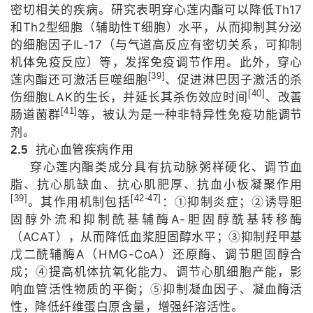
Th17
密切相关的疾病。研究表明穿心莲内酯可以降低
Th2
T
和
型细胞（辅助性
细胞）水平，从而抑制其分泌
IL-17
的细胞因子
（与气道高反应有密切关系，可抑制
机体免疫反应）等，发挥免疫调节作用。此外，穿心
[39]
莲内酯还可激活巨噬细胞
、促进淋巴因子激活的杀
[40]
LAK
伤细胞
的生长，并延长其杀伤效应时间
、改善
[41]
肠道菌群
等，被认为是一种非特异性免疫功能调节
剂。
2.5
抗心血管疾病作用
穿心莲内酯类成分具有抗动脉粥样硬化、调节血
脂、抗心肌缺血、抗心肌肥厚、抗血小板凝聚作用
[39]
[42-47]
。其作用机制包括
：①抑制炎症；②诱导胆
A-
固醇外流和抑制酰基辅酶
胆固醇酰基转移酶
ACAT
（
），从而降低血浆胆固醇水平；③抑制羟甲基
A
HMG-CoA
戊二酰辅酶
（
）还原酶、调节胆固醇合
成；④提高机体抗氧化能力、调节心肌细胞产能，影
响血管活性物质的平衡；⑤抑制凝血因子、凝血酶活
性，降低纤维蛋白原含量，增强纤溶活性。