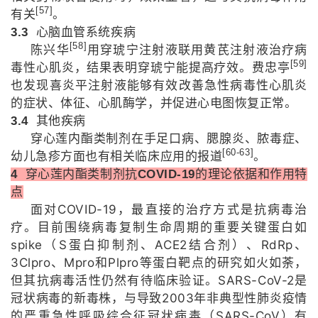
[57]
有关
。
3.3
心脑血管系统疾病
[58]
陈兴华
用穿琥宁注射液联用黄芪注射液治疗病
[59]
毒性心肌炎，结果表明穿琥宁能提高疗效。费忠亭
也发现喜炎平注射液能够有效改善急性病毒性心肌炎
的症状、体征、心肌酶学，并促进心电图恢复正常。
3.4
其他疾病
穿心莲内酯类制剂在手足口病、腮腺炎、脓毒症、
[60-63]
幼儿急疹方面也有相关临床应用的报道
。
4
穿心莲内酯类制剂抗
COVID-19
的理论依据和作用特
点
COVID-19
面对
，最直接的治疗方式是抗病毒治
疗。目前围绕病毒复制生命周期的重要关键蛋白如
spike
S
ACE2
RdRp
（
蛋白抑制剂、
结合剂）、
、
3Clpro
Mpro
Plpro
、
和
等蛋白靶点的研究如火如荼，
SARS-CoV-2
但其抗病毒活性仍然有待临床验证。
是
2003
冠状病毒的新毒株，与导致
年非典型性肺炎疫情
SARS-CoV
的严重急性呼吸综合征冠状病毒（
）有