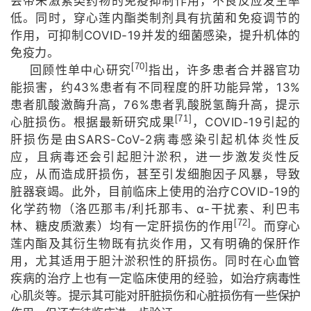
会带来激素类药物的免疫抑制作用，不良反应发生率
低。同时，穿心莲内酯类制剂具有抗菌和免疫调节的
COVID-19
作用，可抑制
并发的细菌感染，提升机体的
免疫力。
[70]
回顾性单中心研究
指出，许多患者合并器官功
43%
13%
能损害，约
患者有不同程度的肝功能异常，
76%
患者肌酸激酶升高，
患者乳酸脱氢酶升高，提示
[71]
COVID-19
心脏损伤。根据最新研究成果
，
引起的
SARS-CoV-2
肝损伤是由
病毒感染引起机体炎性反
应，且病毒还会引起胆汁淤积，进一步激发炎性反
应，从而造成肝损伤，甚至引发细胞因子风暴，导致
COVID-19
脏器衰竭。此外，目前临床上使用的治疗
的
/
α-
化学药物（洛匹那韦
利托那韦、
干扰素、利巴韦
[72]
林、糖皮质激素）均有一定肝损伤的作用
。而穿心
莲内酯及其衍生物既有抗炎作用，又有明确的保肝作
用，尤其适用于胆汁淤积性的肝损伤。同时在心血管
疾病的治疗上也有一定临床使用的经验，如
治疗病毒性
心肌炎等。提示其可能对肝脏损伤和心脏损伤有一些保护