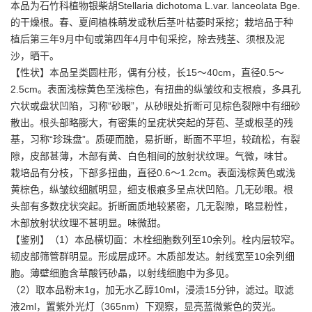
本品为石竹科植物银柴胡Stellaria dichotoma L.var. lanceolata Bge.
的干燥根。春、夏间植株萌发或秋后茎叶枯萎时采挖；栽培品于种
植后第三年9月中旬或第四年4月中旬采挖，除去残茎、须根及泥
沙，晒干。
【性状】本品呈类圆柱形，偶有分枝，长15～40cm，直径0.5～
2.5cm。表面浅棕黄色至浅棕色，有扭曲的纵皱纹和支根痕，多具孔
穴状或盘状凹陷，习称“砂眼”，从砂眼处折断可见棕色裂隙中有细砂
散出。根头部略膨大，有密集的呈疣状突起的芽苞、茎或根茎的残
基，习称“珍珠盘”。质硬而脆，易折断，断面不平坦，较疏松，有裂
隙，皮部甚薄，木部有黄、白色相间的放射状纹理。气微，味甘。
栽培品有分枝，下部多扭曲，直径0.6～1.2cm。表面浅棕黄色或浅
黄棕色，纵皱纹细腻明显，细支根痕多呈点状凹陷。几无砂眼。根
头部有多数疣状突起。折断面质地较紧密，几无裂隙，略显粉性，
木部放射状纹理不甚明显。味微甜。
【鉴别】（1）本品横切面：木栓细胞数列至10余列。栓内层较窄。
韧皮部筛管群明显。形成层成环。木质部发达。射线宽至10余列细
胞。薄壁细胞含草酸钙砂晶，以射线细胞中为多见。
（2）取本品粉末1g，加无水乙醇10ml，浸渍15分钟，滤过。取滤
液2ml，置紫外光灯（365nm）下观察，显亮蓝微紫色的荧光。