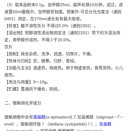
（3）取本品粉末0.1g，加甲醇25ml，超声处理10分钟，滤过，滤
液置50ml量瓶中，加甲醇至刻度。照紫外-可见分光光度法（通则
0401）测定，在270nm波长处有最大吸收。
【检查】酸不溶性灰分 不得过5.0%（通则2302）。
【浸出物】照醇溶性浸出物测定法（通则2201）项下的冷浸法测
定，用甲醇作溶剂，不得少于20.0%。
饮片
【炮制】除去杂质，洗净，润透，切厚片，干燥。
【性味与归经】甘，微寒。归肝、胃经。
【功能与主治】清虚热，除疳热。用于明虚发热，骨蒸劳热，小儿
疳热。
【用法与用量】3～10g。
【贮藏】置通风干燥处，防蛀。
二、银柴胡化学成分
银柴胡根中含有
菠甾醇
(α-spinasterol),7-豆甾烯醇（stigmast－7－
enol），银柴胡环肽Ⅰ（stellaria cyclopetide)Ⅰ），
豆甾醇
（stigmasterol）,α-菠菜甾醇-葡萄糖苷（α-spinasteryl-