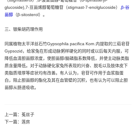
glucoside),7-豆甾烯醇葡萄糖苷（stigmast-7-enolglucoside）,
β-谷
甾醇
（β-sitosterol）。
三、银柴胡药理作用
同属植物太平洋丝石竹Gypsophila pacifica Kom.内提取的三萜皂苷
Gypsozid，给家兔在形成动脉粥样硬化的同时或以后每天内服，可
降低血清胆甾醇浓度，使胆甾醇/脑磷脂系数降低，并使主动脉类脂
质含量降低。对于动脉硬化家兔所表现的兴奋、脱毛以及肢体皮下
类脂质增厚等症状均有改善。有人认为，皂苷可作用于血浆脂蛋
白，阻止胆甾醇的酯化及其在血管壁的沉积，也有认为可以阻止胆
甾醇从肠道吸收。
上一篇：
菟丝子
下一篇：
莲房