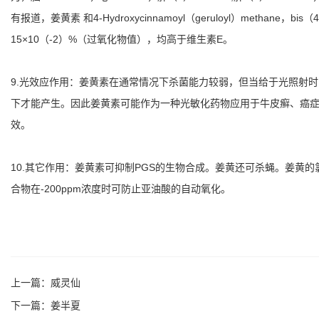
有报道，姜黄素 和4-Hydroxycinnamoyl（geruloyl）methan
15×10（-2）%（过氧化物值），均高于维生素E。
9.光效应作用：姜黄素在通常情况下杀菌能力较弱，但当给于光照射
下才能产生。因此姜黄素可能作为一种光敏化药物应用于牛皮癣、癌症
效。
10.其它作用：姜黄素可抑制PGS的生物合成。姜黄还可杀蝇。姜黄的氯仿
合物在-200ppm浓度时可防止亚油酸的自动氧化。
上一篇：
威灵仙
下一篇：
姜半夏