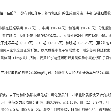
和倍半萜醇等，都有利胆作用，能增加胆汁的生成和分泌，并能促进胆囊
。小鼠在妊娠早期（6-7天）、中期（10-14天）和晚期（16-18天）分别
、变性胚胎，晚期妊娠小鼠在给药1次后，大部分在24小时内娩出小鼠。
兔于妊娠早期（8-10天）、中期（13-15天）和晚期（23-25天）腹腔注
6只家兔全部正常妊娠。以未成熟小鼠子宫增重法，测定姜黄的雌激素与抗雌
被黄体酮（1mg/鼠）拮抗，姜黄10g/kg还可明显抑制假孕小鼠创伤性
三种提取物的剂量为100mg/kg时，对雌性大鼠的终止妊娠率分别为10
度匀浆液，以不饱和脂肪酸被氧化成过氧化脂质时，过氧化脂质很快又转变
器匀浆浓度分别为，脑3.39%，心1.16%，肝（1）3.97%，肝（2）3.
0.128，肾20.4-0.8，脾0.8-0.123，与空白对照比较，除脾中剂量0.32、低