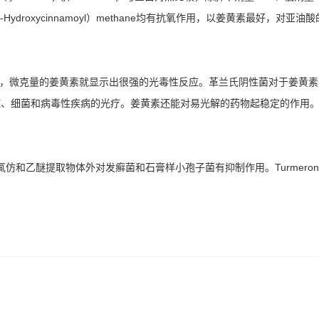
e，bis（4-Hydroxycinnamoyl）methane均有抗氧作用，以姜黄素最
时，微克量的姜黄素就显示出很强的光毒性反应。革兰氏阴性菌对于姜黄
、细菌和病毒性疾病的光疗。姜黄素还能对易光解的药物起稳定的作用。
和乙醚提取物体外对发癣菌和石膏样小孢子菌有抑制作用。Turmeronol A