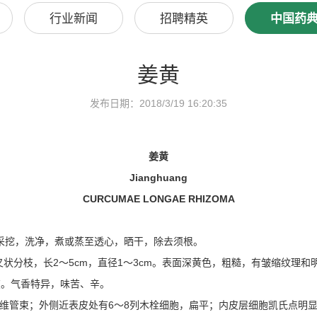
行业新闻
招聘精英
中国药
姜黄
发布日期：2018/3/19 16:20:35
姜黄
Jianghuang
CURCUMAE LONGAE RHIZOMA
枯萎时采挖，洗净，煮或蒸至透心，晒干，除去须根。
状分枝，长2～5cm，直径1～3cm。表面深黄色，粗糙，有皱缩纹理
在。气香特异，味苦、辛。
迹维管束；外侧近表皮处有6～8列木栓细胞，扁平；内皮层细胞凯氏点明