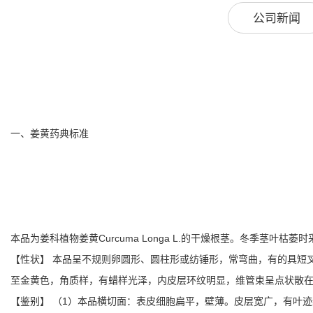
公司新闻
一、姜黄药典标准
本品为姜科植物姜黄Curcuma Longa L.的干燥根茎。冬季茎叶
【性状】 本品呈不规则卵圆形、圆柱形或纺锤形，常弯曲，有的具短叉
至金黄色，角质样，有蜡样光泽，内皮层环纹明显，维管束呈点状散
【鉴别】 （1）本品横切面：表皮细胞扁平，壁薄。皮层宽广，有叶