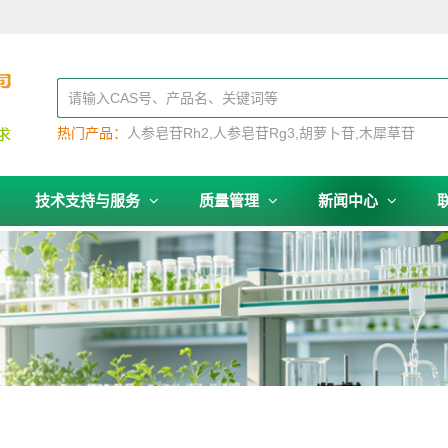
热门产品：
人参皂苷Rh2
人参皂苷Rg3
胡萝卜苷
木犀草苷
技术支持与服务
质量管理
新闻中心