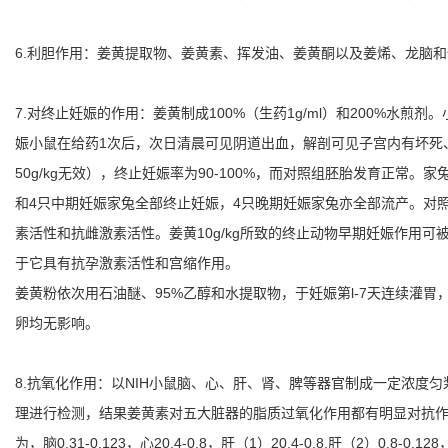
6.利胆作用：姜黄提取物、姜黄素、挥发油、姜黄酮以及姜烯、龙脑
7.对终止妊娠的作用：姜黄制成100%（生药1g/ml）和200%水煎剂
娠小鼠在给药1次后，次日清晨可见阴道出血，解剖可见子宫内有坏死
50g/kg无效），终止妊娠率为90-100%，而对照组胚胎发育正常。家
和4只中期妊娠家兔全部终止妊娠，4只晚期妊娠家兔亦全部流产。对照组
素活性和抗雌激素活性。姜黄10g/kg所致的终止动物早期妊娠作用可
于它具有抗孕激素活性和宫缩作用。
姜黄粉依次用石油醚、95%乙醇和水提取物，于妊娠第l-7天连续灌胃，
卵均无影响。
8.抗氧化作用：以NIH小鼠脑、心、肝、肾、脾等器官制成一定浓
理进行检测，结果姜黄素对五大脏器的脂质过氧化作用都有明显对抗作 用。各脏
为，脑0.31-0.123，心20.4-0.8，肝（1）20.4-0.8,肝（2）0.8-