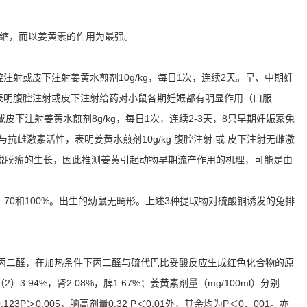
收缩，而以姜黄素的作用为最强。
腹腔注射或皮下注射姜黄水煎剂10g/kg，每日1次，连续2天。早、中期妊
表明腹腔注射或皮下注射给药对小鼠各期妊娠都有明显作用（口服
射或皮下注射姜黄水煎剂8g/kg，每日1次，连续2-3天，8只早期妊娠家兔
激素活性，表明姜黄水煎剂10g/kg 腹腔注射 或 皮下注射无雌激
子宫蜕膜瘤的生长，因此推测姜黄引起动物早期流产作用的机理，可能是由
0，70和100%。出生的幼鼠无畸形。上述3种提取物对硫酸铜诱发的兔排
成丙二醛，在加热条件下丙二醛与硫代巴比妥酸反应生成红色化合物的原
94%，肾2.08%，脾1.67%；姜黄素剂量（mg/100ml）分别
剂量0.123P＞0.005，脑高剂量0.32 P＜0.01外，其余均为P＜0．001。亦