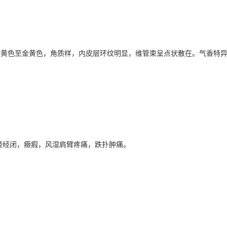
黄色至金黄色，角质样，内皮层环纹明显，维管束呈点状散在。气香特异
经经闭，癥瘕，风湿肩臂疼痛，跌扑肿痛。