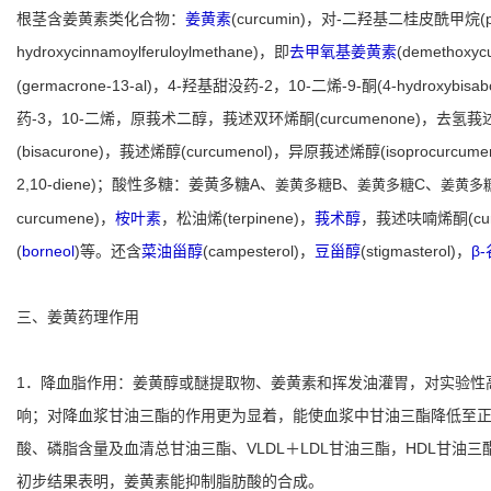
根茎含姜黄素类化合物：
姜黄素
(curcumin)，对-二羟基二桂皮酰甲烷(p,p-d
hydroxycinnamoylferuloylmethane)，即
去甲氧基姜黄素
(demethoxyc
(germacrone-13-al)，4-羟基甜没药-2，10-二烯-9-酮(4-hydroxybisab
药-3，10-二烯，原莪术二醇，莪述双环烯酮(curcumenone)，去氢莪述二酮(drh
(bisacurone)，莪述烯醇(curcumenol)，异原莪述烯醇(isoprocurcu
2,10-diene)；酸性多糖：姜黄多糖A、
B、
C、
姜黄多糖
姜黄多糖
姜黄多
curcumene)，
桉叶素
，松油烯(terpinene)，
莪术醇
，莪述呋喃烯酮(curz
(
borneol
)等。还含
菜油甾醇
(campesterol)，
豆甾醇
(stigmasterol)，
β
三、姜黄药理作用
1．降血脂作用：姜黄醇或醚提取物、姜黄素和挥发油灌胃，对实验性高
响；对降血浆甘油三酯的作用更为显着，能使血浆中甘油三酯降低至
酸、磷脂含量及血清总甘油三酯、VLDL＋LDL甘油三酯，HDL甘油
初步结果表明，姜黄素能抑制脂肪酸的合成。