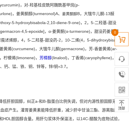
hoxycurcumin)，对-羟基桂皮酰阿魏酰基甲烷(p-
lone)，姜黄酮醇(turmeronol)A、
B，大牻牛儿酮-13醛
姜黄酮醇
oxy-5-hydroxybisabola-2,10-diene-9-one)，2，5-二羟基-甜没
macron-4,5-epoxide]，α-姜黄酮(α-turmerone)，甜没药姜黄醇
0
表原莪述烯醇，4，5-二羟基-甜没药-2，10-二烯(4，5-dihydroxybisabola-
烯(curcumene)，大牻牛儿酮(germacrone)，芳-香姜黄烯(ar-
e)，柠檬烯(limonene)，
芳樟醇
(linalool)，丁香烯(caryophyllene)，龙脑
钾、钠、镁、钙、锰、铁、铜、锌等，锌/铜=3.7。
低肝胆固醇，纠正a-和B-脂蛋白比例失调，但对内源性胆固醇无影
顶部
脂血症产生。灌胃姜黄素能降低肝重，减少肝中甘油三酯、游离脂肪
和HDL胆固醇含量。用肝匀浆体外保温法，以14C-醋酸为底物试验，