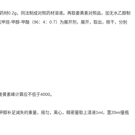
照药材0.2g，同法制成对照药材溶液。再取姜黄素对照品，加无水乙醇制
氯甲烷-甲醇-甲酸（96：4：0.7）为展开剂，展开，取出，晾干，分别
姜黄素峰计算应不低于4000。
甲醇补足减失的重量，摇匀，离心，精密量取上清液1ml，置20ml量瓶