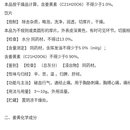
本品按干燥品计算，含姜黄素（C21H20O6）不得少于1.0%。
饮片
【炮制】 除去杂质，略泡，洗净，润透，切厚片，干燥。
本品为不规则或类圆形的厚片。外表皮深黄色，有时可见环节。切面棕
【检查】 水分 同药材，不得过13.0%。
【含量测定】 同药材，含挥发油不得少于5.0%（ml/g）；
含姜黄素（C21H20O6）不得少于0.90%。
【鉴别】 【检查】 （总灰分） 【浸出物】 同药材。
【性味与归经】 辛、苦，温 。归脾、肝经。
【功能与主治】 破血行气，通经止痛。用于胸胁刺痛，胸搏心痛，痛
【用法与用量】 3～10g。外用适量。
【贮藏】 置阴凉干燥处。
二、姜黄化学成分