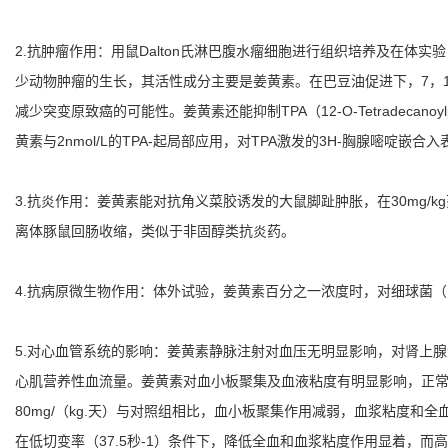
2.抗肿瘤作用：用鼠Dalton氏淋巴腹水瘤细胞进行组织培养及在体实
少动物肿瘤的生长，其活性成分主要是姜黄素。在巴豆油促进下，7，
减少突变原致癌的可能性。姜黄素还能抑制TPA（12-O-Tetradecanoylp
黄素与2nmol/L的TPA-起局部应用，对TPA激发的3H-胸腺嘧啶
3.抗炎作用：姜黄素能对抗角义菜胶诱发的大鼠脚趾肿胀，在30mg/
离体豚鼠回肠收缩，类似于非固醇类抗炎药。
4.抗病原微生物作用：体外试验，姜黄素百分之一浓度时，对细球菌（Micr
5.对心血管系统的影响：姜黄素静脉注射对血压无明显影响，对肾上
心肌营养性血流量。姜黄素对血小板聚集及血液粘度有明显影响，正常人体外实
80mg/（kg.天）与对照组相比，血小板聚集作用减弱，血浆粘度和全
在低切变率（37.5秒-1）条件下，降低全血和血浆粘度作用显着，而高