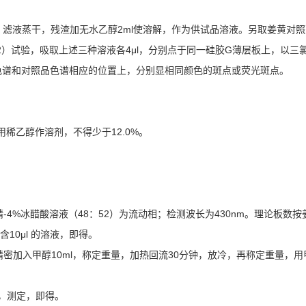
滤过， 滤液蒸干，残渣加无水乙醇2ml使溶解，作为供试品溶液。另取姜黄对
502）试验，吸取上述三种溶液各4μl，分别点于同一硅胶G薄层板上，以三
材色谱和对照品色谱相应的位置上，分别显相同颜色的斑点或荧光斑点。
用稀乙醇作溶剂，不得少于12.0%。
4%冰醋酸溶液（48：52）为流动相；检测波长为430nm。理论板数按
10μl 的溶液，即得。
精密加入甲醇10ml，称定重量，加热回流30分钟，放冷，再称定重量，用
仪，测定，即得。