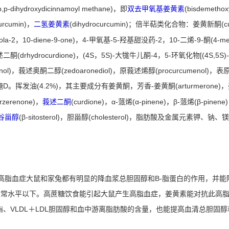
ihydroxydicinnamoyl methane)，即
双去甲氧基姜黄素
(bisdemet
urcumin)，
二氢姜黄素
(dihydrocurcumin)；倍半萜类化合物：姜黄新酮(cur
ola-2，10-diene-9-one)，4-甲氧基-5-羟基甜没药-2，10-二烯-9-酮(4-meth
ydrocurdione)，(4S，5S)-大牻牛儿酮-4，5-环氧化物[(4S,5S)-ger
menol)，莪述奥酮二醇(zedoaronediol)，原莪述烯醇(procurcumenol)，
D。挥发油(4.2%)，其主要成分有姜黄酮，芳香-姜黄酮(arturmerone)，姜黄
糖
erenone)，
莪述二酮
(curdione)，α-蒎烯(α-pinene)，β-蒎烯(β-pinen
-谷甾醇
(β-sitosterol)，胆甾醇(cholesterol)，脂肪酸及金属元素
脂血症大鼠和家兔都有明显的降血浆总胆固醇和B-脂蛋白的作用，并能降
正常水平以下。高蔗糖饮食能引起大鼠产生高脂血症，姜黄素能对抗此高
三酯、VLDL＋LDL胆固醇和血中游离脂肪酸的含量，也能提高血清总胆固醇