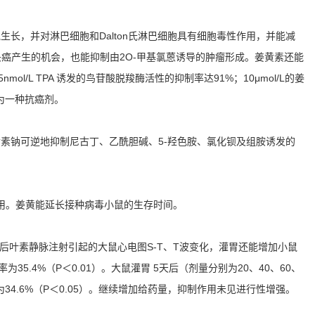
胞生长，并对淋巴细胞和Dalton氏淋巴细胞具有细胞毒性作用，并能减
癌产生的机会，也能抑制由2O-甲基氯蒽诱导的肿瘤形成。姜黄素还能
由5nmol/L TPA 诱发的鸟苷酸脱羧酶活性的抑制率达91%；10μmol/L的姜
作为一种抗癌剂。
姜黄素钠可逆地抑制尼古丁、乙酰胆碱、5-羟色胺、氯化钡及组胺诱发的
抗真菌作用。姜黄能延长接种病毒小鼠的生存时间。
后叶素静脉注射引起的大鼠心电图S-T、T波变化，灌胃还能增加小鼠
.4%（P＜0.01）。大鼠灌胃 5天后（剂量分别为20、40、60、
34.6%（P＜0.05）。继续增加给药量，抑制作用未见进行性增强。