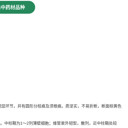
典中药材品种
和明显环节，并有圆形分枝痕及须根痕。质坚实，不易折断，断面棕黄色
显。中柱鞘为1～2列薄壁细胞；维管束外韧型，散列，近中柱鞘处较