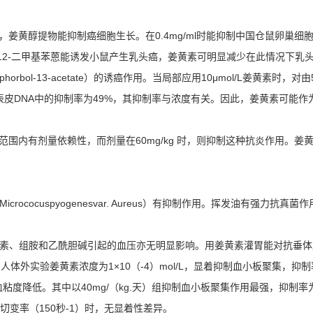
验，姜黄醇提物能抑制癌细胞生长。在0.4mg/ml时能抑制中国仓鼠卵巢细
12-二甲基苯蒽能诱发小鼠产生乳头癌，姜黄素可明显减少在此情况下乳头
horbol-13-acetate）的诱癌作用。当局部应用10μmol/L姜黄素时，对
嵌合入表皮DNA中的抑制率为49%，其抑制率与浓度有关。因此，姜黄素可能
kg范围内有剂量依赖性，而剂量在60mg/kg 时，则抑制这种抗炎作用。
ococuspyogenesvar. Aureus）有抑制作用。挥发油有强力
腺素、组胺和乙酰胆碱引起的血压亦无明显影响。用姜黄素灌胃能对抗垂体
验姜黄素浓度为1×10（-4）mol/L，显着抑制血小板聚集，抑制率为35
血粘度降低。其中以40mg/（kg.天）组抑制血小板聚集作用最强，抑制率为
切变率（150秒-1）时，无显着性差异。