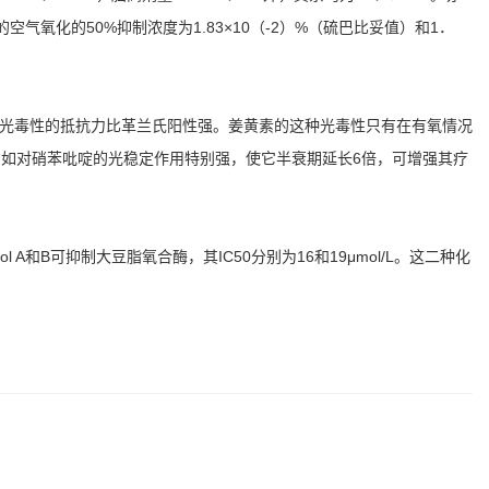
好，对亚油酸的空气氧化的50%抑制浓度为1.83×10（-2）%（硫巴比妥值）和1．
素光毒性的抵抗力比革兰氏阳性强。姜黄素的这种光毒性只有在有氧情况
如对硝苯吡啶的光稳定作用特别强，使它半衰期延长6倍，可增强其疗
和B可抑制大豆脂氧合酶，其IC50分别为16和19μmol/L。这二种化