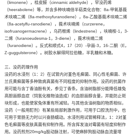
（limonene），桂皮醛（cinnamic aldehyde），罕没药烯
（heerabolene）等，并含多种呋喃倍半萜类化合物：8a-甲氧基莪
术呋喃二烯（8a-methoxyfuranodiene），8a-乙酸基莪术呋喃二烯
（8a-acetylfu-ranodiene），莪术呋喃烯（curzerene，
isofruanogermacrene），乌药根烯（lindestrene），呋喃桉-1，3-
二烯（furanoeudesma-1，3-diene），莪术呋喃二烯
（furanodiene）。反式和顺式4，17（20）-孕甾-3，16-二酮（E，
Z-guggulsterone）。树胶水解得阿拉伯糖，半乳糖和木糖。
三、没药药理作用
没药的水浸剂（1：2）在试管内对堇色毛癣菌、同心性毛癣菌、许
兰氏黄癣菌等多种致病真菌有不同程度的抑制作用。没药的抗菌作
用可能与含丁香油酚有关，参见丁香条。含油树脂部分能降低雄兔
高胆甾醇血症（饲氢化植物油造成）的血胆甾醇含量，并能防止斑
块形成，也能使家兔体重有所减轻。与其他含油树脂的物质相似，
没药（一般用酊剂）有某些局部刺激作用，可用于口腔洗剂中，也
可用于胃肠无力时以兴奋肠蠕动。水浸剂用试管稀释法，1：2对堇
色毛癣菌等皮肤真菌有抑制作用。所含挥发油对霉菌有轻度抑制作
用。没药煎剂20mg/kg股动脉注射，可使麻醉狗股动脉血流量增