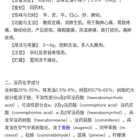
【鉴别】 同药材。
【性味与归经】 辛、苦，平。归心、肝、脾经。
【功能与主治】 散瘀定痛，消肿生肌。用于胸痹心痛，胃脘疼
痛，痛经经闭，产后瘀阻，癥瘕腹痛，风湿痹痛，跌打损伤，痈肿
疮疡。
【用法与用量】 3～5g，炮制去油，多入丸散用。
【注意】 孕妇及胃弱者慎用。
【贮藏】 置阴凉干燥处。
二、没药化学成分
含树脂25％-35％，挥发油2.5％-9％，树胶约57％-65％，树脂的大
部分能溶于醚，不溶性部分a及β罕没药酸（heerabomyrrholic
acid），可溶性部分含a、β及γ没药酸（commiphoric acid）没药尼
酸（commiphorinic acid）a-及β罕没药酚（heerabomyrrhol），尚
含罕没药树脂（heeraboresene），没药萜醇（commiferin）。挥
发油在空气中易树脂化，含
丁香酚
（eugenol），间甲苯酚（m-
cresol），枯醛（cuminaldehyde），蒎烯（pinene），柠檬烯