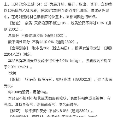
上，以环己烷-乙醚（4：1）为展开剂，展开，取出，晾干，立即喷
以10%硫酸乙醇溶液，在105℃加热至斑点显色清晰。供试品色谱
中，在与对照药材色谱相应的位置上，显相同颜色的斑点。
【检查】 杂质 天然没药不得过10%，胶质没药不得过15%（通
则 2301）。
总灰分 不得过15.0%（通则2302）。
酸不溶性灰分 不得过10.0%（通则2302）。
【含量测定】 取本品20g（除去杂质），照挥发油测定法 （通则
2204乙法）测定。
本品含挥发油天然没药不得少于4.0%（ml/g），胶质没药不得少
于2.0%（ml/g）。
饮片
【炮制】 醋没药 取净没药，照醋炙法（通则0213），炒至表面
光亮。
每100kg没药，用醋5kg。
本品呈不规则小块状或类圆形颗粒状，表面棕褐色或黑褐色，有
光泽。具特异香气，略有醋香气，味苦而微辛。
【检查】 酸不溶性灰分 不得过8.0%（通则2302）。
【含量测定】 同药材，含挥发油不得少于2.0% （ml/g）。