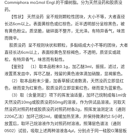
Commiphora mo1mol Engl.的干燥树脂。分为天然没药和胶质没
药。
【性状】 天然没药 呈不规则颗粒性团块，大小不等，大者直径
长达6cm以上。表面黄棕色或红棕色，近半透明部分呈棕黑色，被
有黄色粉尘。质坚脆，破碎面不整齐，无光泽。有特异香气，味苦
而微辛。
胶质没药 呈不规则块状和颗粒，多黏结成大小不等的团块，大者
直径长达6cm以上，表面棕黄色至棕褐色，不透明，质坚实或疏
松，有特异香气，味苦而有黏性。
【鉴别】 （1）取本品粉末0.1g，加乙醚3ml，振摇，滤过，滤
液置蒸发皿中，挥尽乙醚，残留的黄色液体滴加硝酸，显褐紫色。
（2）取本品粉末少量，加香草醛试液数滴，天然没药立即显红
色，继而变为红紫色，胶质没药立即显紫红色，继而变为蓝紫色。
（3）取〔含量测定〕项下的挥发油适量，加环己烷制成每1ml含
天然没药10mg或胶质没葯50mg的溶液，作为供试品溶液。另取天
然没药对照药材或胶质没药对照药材各2g，照挥发油测定法（通则
2204乙法）加环己烷2ml，缓缓加热至沸，并保持微沸约2.5小时，
放置后，取环己烷溶液作为对照药材溶液。照薄层色谱法（通则
0502）试验，吸取上述两种溶液各4μl，分别点于同一硅胶G薄层板