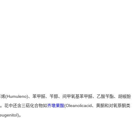
烯(Humuleno)、苯甲醛、苄醇、间甲氧基苯甲醛、乙酸苄酯、胡椒酚
nin)。花中还含三萜化合物如
齐墩果酸
(Oleanolicacid、黄酮和对氧萘酮类
genitoI)。