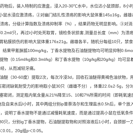
夜,ig受试药物后，装入特制的应激盒，浸入20-30℃水中，水位达小鼠颈部
明显抑制小鼠水浸应激溃疡，②对幽门结扎性溃疡的影响大鼠体重145±16g，
溃疡，分级计算指数及溃疡抑制率（%），结果药物无明显影响。③对消炎痛
50%乙醇0.2ml/只，再过l小时处死取胃，镜检条状损害,测量总长度（mm）
胃粘膜损伤的影响大鼠体重176±21g。雌雄各半，随机分每组10只，禁食24小时
甲氰脒胍100mg/kg，丁香水提物及石油醚提物均可明显抑制0.6mo
15ml/kg和0.3ml/kg）和丁香水提物（10g/kg和20g/kg）均
神经，从而减轻牙痛。
（30-60度）提取2次，每次冷浸3d，回收石油醚得黄褐色油状物，用阿拉
密闭缺氧耐受力的影响取小鼠30只（雌雄不分），体重22.0±2·5g，分
塞密闭，测定瓶内氧含量从21%降至15、10和7%所需的时间（即耗氧
水提物及自来水后l小时，其中两组分别ip普萘洛尔和生理盐水0.5h后，单
量，说明丁香水提物不是通过减慢耗氧速度，而是通过提高小鼠在低氧条
30只，分别ig丁香水提物，石油醚提取物和对照溶液后1小时，自颈部
01，20g组p＜0.05。