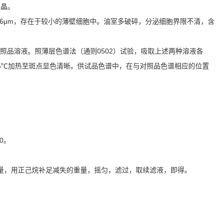
簇晶。
6μm，存在于较小的薄壁细胞中。油室多破碎，分泌细胞界限不清，含
对照品溶液。照薄层色谱法（通则0502）试验，吸取上述两种溶液各
105℃加热至斑点显色清晰。供试品色谱中，在与对照品色谱相应的位置
0。
重量，用正己烷补足减失的重量，摇匀，滤过，取续滤液，即得。