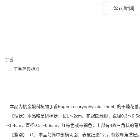
公司新闻
丁香
一、丁香药典标准
本品为桃金娘科植物丁香Eugenia caryophyllata Thunb.
【性状】本品略呈研棒状，长1～2cm。花冠圆球形，直径0.3～0
～1.4cm，直径0.3～0.6cm，红棕色或棕褐色，上部有4枚三角
【鉴别】（1）本品萼筒中部横切面：表皮细胞1列，有较厚角质层。皮