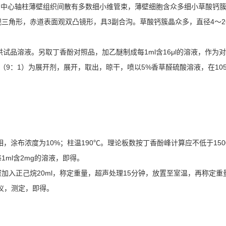
。中心轴柱薄壁组织间散有多数细小维管束，薄壁细胞含众多细小草酸钙
角形，赤道表面观双凸镜形，具3副合沟。草酸钙簇晶众多，直径4～2
供试品溶液。另取丁香酚对照品，加乙醚制成每1ml含16μl的溶液，作为
乙酯（9：1）为展开剂，展开，取出，晾干，喷以5%香草醛硫酸溶液，在
相，涂布浓度为10%；柱温190℃。理论板数按丁香酚峰计算应不低于150
ml含2mg的溶液，即得。
加入正己烷20ml，称定重量，超声处理15分钟，放置至室温，再称定
仪，测定，即得。