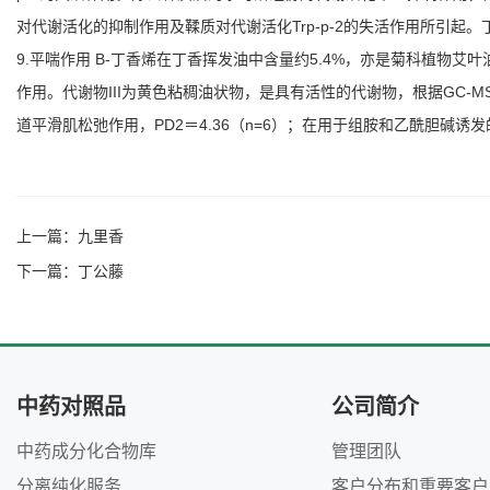
对代谢活化的抑制作用及鞣质对代谢活化Trp-p-2的失活作用所引
9.平喘作用 B-丁香烯在丁香挥发油中含量约5.4%，亦是菊科植
作用。代谢物III为黄色粘稠油状物，是具有活性的代谢物，根据GC-
道平滑肌松弛作用，PD2＝4.36（n=6）；在用于组胺和乙酰胆碱诱发的豚
上一篇：
九里香
下一篇：
丁公藤
中药对照品
公司简介
中药成分化合物库
管理团队
分离纯化服务
客户分布和重要客户