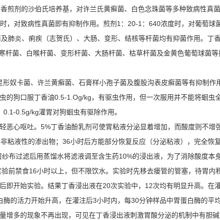
度的丁香煎剂的沙伯氏培养基，对许兰氏黄癣菌、白色念珠菌等多种致病性
000时，对致病性真菌即有抑制作用。煎剂1：20-1：640浓度时，对
萄球菌及肺炎、痢疾（志贺氏）、大肠、变形、结核等杆菌均有抑菌作用。丁香
杆菌、白喉杆菌、变形杆菌、大肠杆菌、枯草杆菌及金黄色葡萄球菌等抑制作用
6000对星形奴卡菌、许兰黄癣菌、石膏样小孢子菌及腹股沟表皮癣菌等有抑制作
的狗口服丁香油0.5-1.Og/kg，有驱虫作用，但一次服用并不能将蛔
-0.5g/kg灌胃对狗蛔虫有驱除作用。
减轻恶心呕吐。5%丁香油酚乳剂可使胃粘液分泌显着增加，而酸度则不增
粘液性的渗出物；36小时后方能部分恢复反应（分泌粘液），完全恢复，
双层纱布过滤后用蒸馏水将滤液调至含生药10%的浸出液，为了消除酸度本身对
实验前禁食16小时以上，但不限饮水。实验时先移去瘘管的管塞，待胃内
即开始实验。结果丁香浸出液在20次实验中，12次均有明显升高。在灌注后3
酶的活力开始升高，在灌注后3小时内，每30分钟样品中胃蛋白酶的平均活力达
排出量增多的现象不再出现，可见在丁香浸出液刺激胃酸分泌的机制中有胆