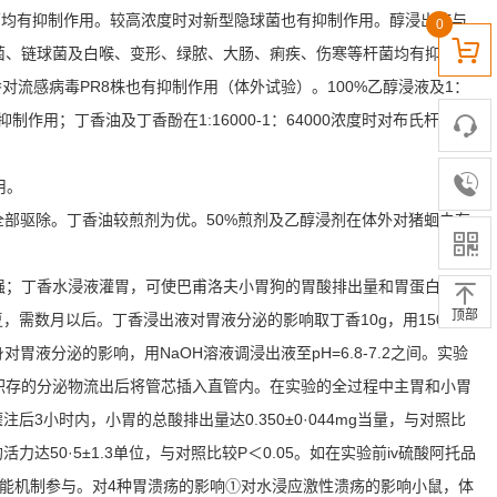
真菌均有抑制作用。较高浓度时对新型隐球菌也有抑制作用。醇浸出液与
0
葡萄球菌、链球菌及白喉、变形、绿脓、大肠、痢疾、伤寒等杆菌均有抑制作
对流感病毒PR8株也有抑制作用（体外试验）。100%乙醇浸液及1：
；丁香油及丁香酚在1:16000-1：64000浓度时对布氏杆菌即
用。
虫全部驱除。丁香油较煎剂为优。50%煎剂及乙醇浸剂在体外对猪蛔虫有
强；丁香水浸液灌胃，可使巴甫洛夫小胃狗的胃酸排出量和胃蛋白酶活
顶部
需数月以后。丁香浸出液对胃液分泌的影响取丁香10g，用150ml蒸
胃液分泌的影响，用NaOH溶液调浸出液至pH=6.8-7.2之间。实验
积存的分泌物流出后将管芯插入直管内。在实验的全过程中主胃和小胃
小时内，小胃的总酸排出量达0.350±0·044mg当量，与对照比
50·5±1.3单位，与对照比较P＜0.05。如在实验前iv硫酸阿托品
碱能机制参与。对4种胃溃疡的影响①对水浸应激性溃疡的影响小鼠，体