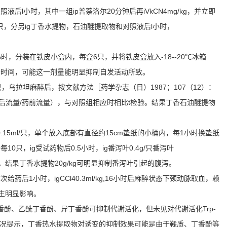
后l小时，其中一组ip普萘洛尔20分钟后再iVkCN4mg/kg，并立即
0只，分另ig丁香水提物，石油醚提取物和对照液后l小时，
小时，分装在铁皮小盒内，每盒6只，并将铁皮盒放入-18--20℃冰箱
存活时间，可能这一剂量能明显抑制自发活动所致。
，乌拉坦麻醉后，按文献方法［药学杂志（日）1987；107（12）：
药后流量/药前流量），与对照组相应时相比t检验。结果丁香石油醚提物
0.15ml/只，单个放入底部有直径约15cm垫纸的小桶内，每1小时换垫纸
0只，ig受试药物后0.5小时，ig番泻叶0.4g/只番泻叶
8小时。结果丁香水提物20g/kg可明显抑制番泻叶引起的腹泻。
后1小时，igCCl40.3ml/kg,16小时后麻醉状态下颈动脉取血，赖
产生明显影响。
香酚、乙酰丁香酚、异丁香酚可抑制代谢活化，但未见对代谢活化Trp-
述情况提示，丁香热水提取物对诱变的抑制效果可能是由于鞣质、丁香酚等