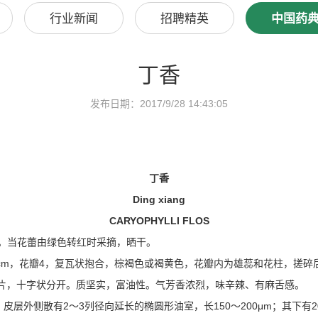
行业新闻
招聘精英
中国药
丁香
发布日期：2017/9/28 14:43:05
丁香
Ding xiang
CARYOPHYLLI FLOS
的干燥花蕾。当花蕾由绿色转红时采摘，晒干。
.5cm，花瓣4，复瓦状抱合，棕褐色或褐黄色，花瓣内为雄蕊和花柱，搓碎
状的萼片，十字状分开。质坚实，富油性。气芳香浓烈，味辛辣、有麻舌感。
层外侧散有2～3列径向延长的椭圆形油室，长150～200μm；其下有