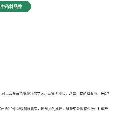
典中药材品种
后可见众多黄色细粒状的花药。萼筒圆柱状，略扁，有的稍弯曲，长0.7
20～50个小型双韧维管束，断续排列成环，维管束外围有少数中柱鞘纤