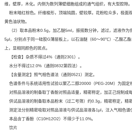
维，壁厚，木化。内侧为数列薄壁细胞组成的通气组织，有大型腔隙
粉末暗红棕色。纤维梭形，顶端钝圆，壁较厚。花粉粒众多，极面观三
黄色油状物。
（2）取本品粉末0.5g，加乙醚5ml，振摇数分钟，滤过，滤液作为
5μl，分别点于同一硅胶G薄层板上，以石油醚（60～90℃）-乙酸
上，显相同颜色的斑点。
【检查】杂质不得过4%（通则2301）。
水分不得过12.0%（通则0832第四法）。
【含量测定】照气相色谱法（通则0521）测定。
色谱条件与系统适用性试验以聚乙二醇20000（PEG-20M）为固定
对照品溶液的制备取丁香酚对照品适量，精密称定，加正己烷制成每1
供试品溶液的制备取本品粉末（过二号筛）约0.3g，精密称定，精密
测定法分别精密吸取对照品溶液与供试品溶液各1μl，注入气相色谱
本品含丁香酚（C10H12O2）不得少于11.0%。
饮片