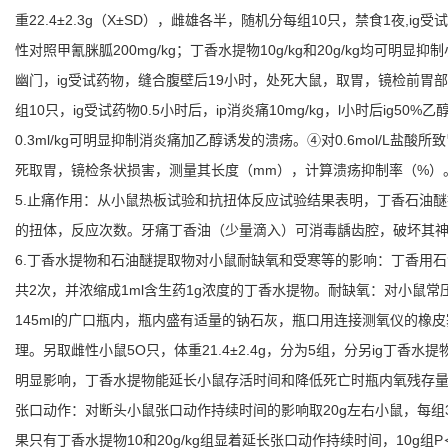
重22.4±2.3g（X±SD），雌雄各半，随机分每组10只，禁食1
性对照甲氰脒胍200mg/kg；丁香水提物10g/kg和20g/kg均可
幽门，ig受试药物，缝合腹壁后19小时，处死大鼠，取胃，镜检前胃部
组10只，ig受试药物0.5小时后，ip消炎痛10mg/kg，l小时后ig
0.3ml/kg可明显抑制消炎痛加乙醇诱发的溃疡。④对0.6mol/L盐酸所致
死取胃，镜检条状损害，测量其长度（mm），计算溃疡抑制率（%）。结果
5.止痛作用：从小鼠热板试验和抗扭体反应试验结果表明，丁香石油醚提物（0.
的扭体，反应次数。牙痛丁香油（少量滴入）可消毒龋齿腔，破坏其
6.丁香水提物和石油醚提取物对小鼠耐缺氧和受寒等的影响：丁香用石油醚
共2次，并浓缩成1ml含生药1g浓度的丁香水提物。耐缺氧：对小鼠常压
145ml的广口瓶内，瓶内盛有适量的钠石灰，瓶口用连接测氧仪的橡皮
理。另取雌性小鼠5O只，体重21.4±2.4g，分为5组，分另ig丁香
明显影响，丁香水提物能延长小鼠存活时间和降低死亡时瓶内氧残存
张口动作：对断头小鼠张口动作持续时间的影响取20g左右小鼠，每组
果只有丁香水提物10和20g/kg组显着延长张口动作持续时间，10g组P＜0.