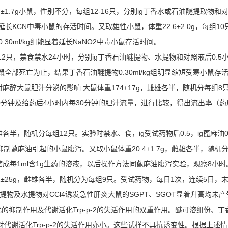
7g小鼠，性别不分，每组12-16只，分别ig丁香水或石油醚提取物和对照液
长KCN中毒小鼠的存活时间。又取雄性小鼠，体重22.6±2.0g，每组1
0.30ml/kg组能显着延长NaNO2中毒小鼠存活时间。
12只，禁食禁水24小时，分别ig丁香石油醚提物、水提物和对照液后0.5
全部死亡为止，结果丁香石油醚提物0.30ml/kg组明显缩短受寒小鼠
麻醉大鼠胆汁分泌的影响 大鼠体重174±17g，雌雄各半，随机分每组8只
30分钟及给药后4小时内每30分钟的胆汁流量，进行比较，得出流出率（
雌雄各半，随机分每组12只。实验时禁水、食，ig受试药物后0.5，ig蓖麻油
制蓖麻油引起的小鼠腹泻。又取小鼠体重20.4±1.7g，雌雄各半，随机分每1
布过滤后水浴浓缩成每1ml含1g生药的溶液，以后操作方法同蓖麻油腹泻实验，观察
1±25g，雌雄各半，随机分为每组9只。受试药物，每日1次，连续5日，末次给药
提物及水提物对CCl4诱发急性肝炎大鼠的SGPT、SGOT显着升高均未
的抑制作用及代谢活化Trp-p-2的失活作用的双重作用。醚可溶组份、丁
对代谢活化Trp-p-2的失活作用亦小。这些试样不具抗诱变性。根据上