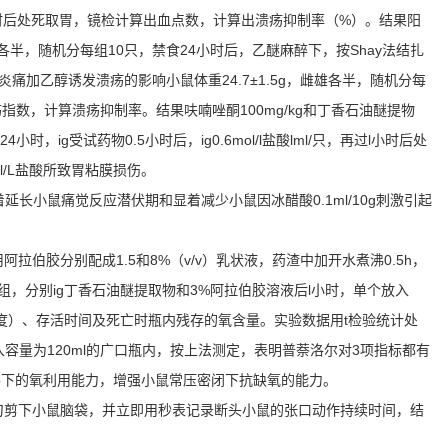
，8小时后处死取胃，镜检计算出血点数，计算出溃疡抑制率（%）。结果阳
雌雄各半，随机分每组10只，禁食24小时后，乙醚麻醉下，按Shay法结扎
加乙醇诱发溃疡的影响小鼠体重24.7±1.5g，雌雄各半，随机分每
为溃疡指数，计算溃疡抑制率。结果呋喃唑酮100mg/kg和丁香石油醚提物
，ig受试药物0.5小时后，ig0.6mol/l盐酸lml/只，再过l小时后处
l/L盐酸所致胃粘膜损伤。
可显着延长小鼠痛觉反应潜伏期和显着减少小鼠因冰醋酸0.1ml/10g刺激引起
伯胶分别配成1.5和8%（v/v）乳状液，药渣中加开水煮沸0.5h，
3组，分别ig丁香石油醚提取物和3%阿拉伯胶溶液后l小时，单个放入
速度）、存活时间及死亡时瓶内残存的氧含量。实验数据用t检验统计处
个放入容量为120ml的广口瓶内，按上法测定，表明普萘洛尔对3项指标都有
件下的氧利用能力，增强小鼠常压密闭下抗缺氧的能力。
一刀剪下小鼠脑袋，并立即用秒表记录断头小鼠的张口动作持续时间，结