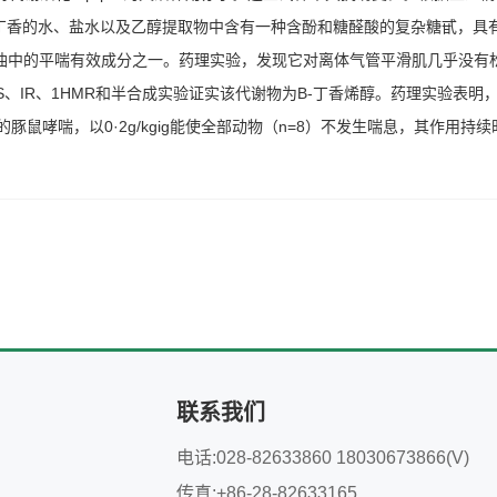
起。丁香的水、盐水以及乙醇提取物中含有一种含酚和糖醛酸的复杂糖甙，
物艾叶油中的平喘有效成分之一。药理实验，发现它对离体气管平滑肌几乎没
MS、IR、1HMR和半合成实验证实该代谢物为B-丁香烯醇。药理实验表
鼠哮喘，以0·2g/kgig能使全部动物（n=8）不发生喘息，其作用持续时间长
联系我们
电话:028-82633860 18030673866(V)
传真:+86-28-82633165