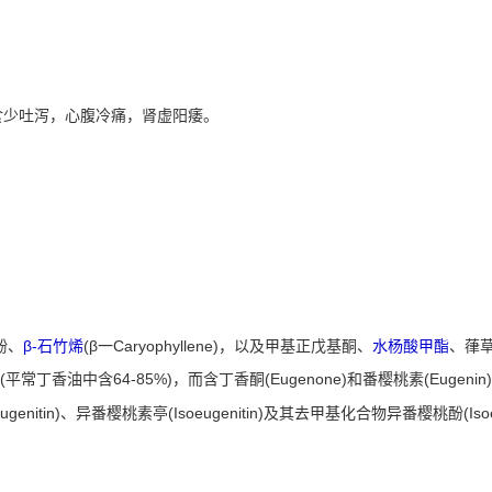
少吐泻，心腹冷痛，肾虚阳痿。
油酚、
β-石竹烯
(β一Caryophyllene)，以及甲基正戊基酮、
水杨酸甲酯
、葎草
(平常丁香油中含64-85%)，而含丁香酮(Eugenone)和番樱桃素(Euge
genitin)、异番樱桃素亭(Isoeugenitin)及其去甲基化合物异番樱桃酚(Isoeu