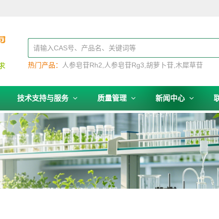
热门产品：
人参皂苷Rh2
人参皂苷Rg3
胡萝卜苷
木犀草苷
技术支持与服务
质量管理
新闻中心