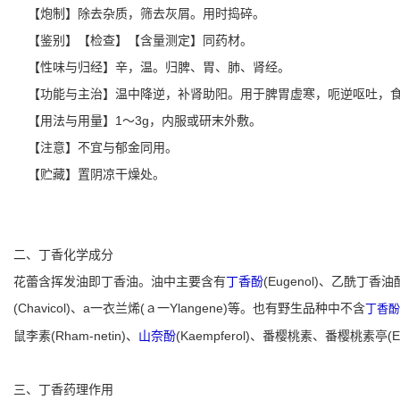
【炮制】除去杂质，筛去灰屑。用时捣碎。
【鉴别】【检查】【含量测定】同药材。
【性味与归经】辛，温。归脾、胃、肺、肾经。
【功能与主治】温中降逆，补肾助阳。用于脾胃虚寒，呃逆呕吐，食
【用法与用量】1～3g，内服或研末外敷。
【注意】不宜与郁金同用。
【贮藏】置阴凉干燥处。
二、丁香化学成分
花蕾含挥发油即丁香油。油中主要含有
丁香酚
(Eugenol)、乙酰丁香
(Chavicol)、a一衣兰烯(ａ一Ylangene)等。也有野生品种中不含
丁香酚
鼠李素(Rham-netin)、
山奈酚
(Kaempferol)、番樱桃素、番樱桃素亭(Eu
三、丁香药理作用