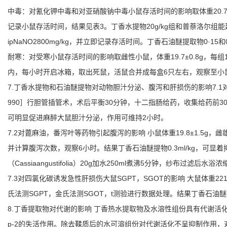
中毒：对氰化钾中毒和对亚硝酸钠中毒小鼠存活时间的影响取体重20.7±1.
记录小鼠存活时间，结果见表3。丁香水提物20g/kg组和普萘洛尔组能延
ipNaNO2800mg/kg，并立即记录存活时间。丁香石油醚提取物0·15和
耐寒：对受寒小鼠存活时间的影响取雌性小鼠，体重19.7±0.8g，每组
内，每小时开启冰箱，取出死鼠，活鼠合并成每盒6只左右，观察至小鼠
7.丁香水提物和石油醚提物对动物胆汁分泌、腹泻和肝损伤的影响7.1对
990］行胆管插管术，术后平衡30分钟，十二指肠给药，收集给药前
可明显促进麻醉大鼠胆汁分泌，作用可维持2小时。
7.2对蓖麻油，番泻叶等药物引起腹泻的影响 小鼠体重19.8±1.5g，
并计算腹泻次数，观察6小时。结果丁香石油醚提物0.3ml/kg，可显着抑
（Cassiaangustifolia）20g加水250ml煮沸5分钟，纱
7.3对四氯化碳诱发急性肝损伤大鼠SGPT，SGOT的影响 大鼠体重22
氏法测SGPT，金氏法测SGOT，t测验进行数据处理。结果丁香石油醚
8.丁香提取物对代谢的影响 丁香热水提取物及水溶性组份具有代谢活化
p-2的失活作用。除去鞣质后的水可溶组份对代谢活化不呈抑制作用，