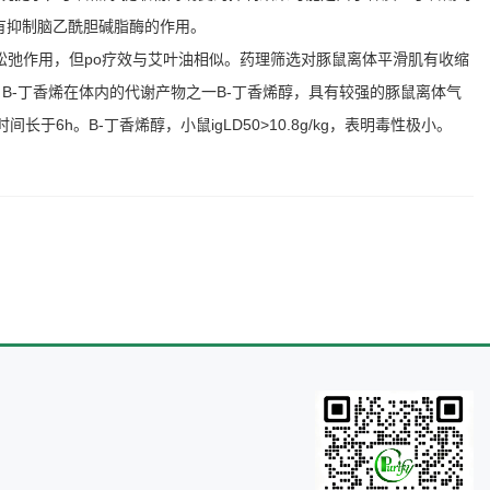
具有抑制脑乙酰胆碱脂酶的作用。
有松弛作用，但po疗效与艾叶油相似。药理筛选对豚鼠离体平滑肌有收缩
明，B-丁香烯在体内的代谢产物之一B-丁香烯醇，具有较强的豚鼠离体气
于6h。B-丁香烯醇，小鼠igLD50>10.8g/kg，表明毒性极小。