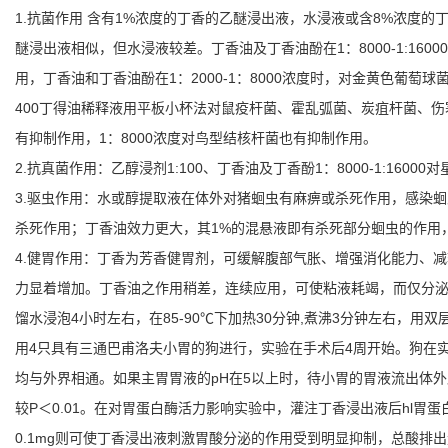
1.抗菌作用 含有1%浓度的丁香的乙醚浸出液，水浸液或含8%浓
醚浸出液相似，但水浸液较差。丁香油及丁香油酚在1：8000-1:16
用，丁香油和丁香油酚在1：2000-1：8000浓度时，对金黄色葡
400丁得油稀释液用平板小杯法对鼠疫杆菌、霍乱弧菌、炭疽杆菌、伤寒
有抑制作用，1：8000浓度对鸟型结核杆菌也有抑制作用。
2.抗真菌作用：乙醇浸剂1:100、丁香油及丁香酚1：8000-1:1
3.驱虫作用：水或醇提取液在体外对猪蛔虫有麻痹或杀死作用，感染蛔虫
杀死作用；丁香油效力更大，其1%的混悬液即有杀死部分蛔虫的作用，0.1
4.健胃作用：丁香为芳香健胃剂，可缓解腹部气胀、增强消化能力、
力显着增加。丁香油之作用稍差，连续应用，可使粘液耗竭，而仅分泌非
馏水浸泡4小时左右，在85-90℃下加热30分钟,煮沸3分钟左右，用
用4只具有三通巴甫洛夫小胃的狗进行，实验在手术后4周开始。狗在
均与外界相通。如果主胃胃液的pH在5以上时，待小胃的胃液流出体外后
较P＜0.01。在对胃蛋白酶活力影响实验中，灌注丁香浸出液后hl胃蛋白
0.1mg则可使丁香浸出液刺激胃酸分泌的作用受到明显抑制，总酸