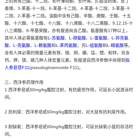
上的尚有己酸、十二烷、长叶薄荷酮、长叶烯、β-甜没药烯、反丁
香烯、3-苯基-十一烷、6-苯基-十二烷、4-苯基-十二烷、3-苯基-十
二烷、2-苯基-十二烷。油脂中含有己酸、辛酸、庚酸、壬酸、十五
酸、十六酸、十七酸、十八酸、十八烯酸、十八二烯酸、9,12,15-十
八三烯酸、8-甲基癸酸，亦有报道尚含乙酸。氨基酸有17种以上，
其中人体必需氨基酸有
L-苏氨酸
、
L-缬氨酸
、
L-蛋氨酸
、
L-异亮氨
酸
、
L-亮氨酸
、
L-赖氨酸
和
L-苯丙氨酸
；另
L-组氨酸
和
L-精氨酸
等。
含有人体必需的微量元素有铁、铬、铜、硼、锰、锶、和锌，另含
钙、钾、镁、磷几种人体宏量元素。有报道自西洋参根中尚得到
拟
人参皂苷F11
(pseudoginsenoside F11)。
三、西洋参药理作用
1.西洋参皂甙60mg/kg腹腔注射，有抗疲劳作用，可延长小鼠游泳时
间。
2.抗利尿：西洋参皂甙60mg/kg腹腔注射，对大鼠有抗利尿作用。
3.耐缺氧：西洋参皂甙60mg/kg腹腔注射，可延长缺氧小鼠的存活时
间。