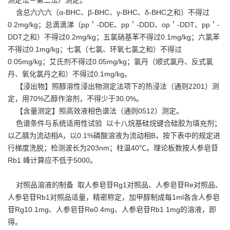
含总六六六（α-BHC、β-BHC、γ-BHC、δ-BHC之和）不得过
0.2mg/kg；总滴滴涕（pp＇-DDE、pp＇-DDD、op＇-DDT、pp＇-
DDT之和）不得过0.2mg/kg；五氯硝基苯不得过0.1mg/kg；六氯苯
不得过0.1mg/kg；七氯（七氯、环氧七氯之和）不得过
0.05mg/kg；艾氏剂不得过0.05mg/kg；氯丹（顺式氯丹、反式氯
丹、氧化氯丹之和）不得过0.1mg/kg。
【浸出物】照醇溶性浸出物测定法项下的热浸法（通则2201）测
定，用70%乙醇作溶剂，不得少于30.0%。
【含量测定】照高效液相色谱法（通则0512）测定。
色谱条件与系统适用性试验 以十八烷基硅烷键合硅胶为填充剂；
以乙腈为流动相A，以0.1%磷酸溶液为流动相B，按下表中的规定进
行梯度洗脱；检测波长为203nm；柱温40℃。理论板数按人参皂苷
Rb1 峰计算应不低于5000。
对照品溶液的制备 取人参皂苷Rg1对照品、人参皂苷Re对照品、
人参皂苷Rb1对照品适量，精密称定，加甲醇制成每1ml各含人参皂
苷Rg10.1mg、人参皂苷Re0.4mg、人参皂苷Rb1 1mg的溶液，即
得。