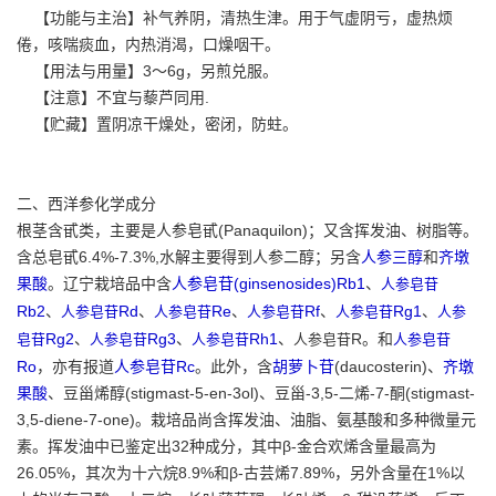
【功能与主治】补气养阴，清热生津。用于气虚阴亏，虚热烦
倦，咳喘痰血，内热消渴，口燥咽干。
【用法与用量】3～6g，另煎兑服。
【注意】不宜与藜芦同用.
【贮藏】置阴凉干燥处，密闭，防蛀。
二、西洋参化学成分
根茎含甙类，主要是人参皂甙(Panaquilon)；又含挥发油、树脂等。
含总皂甙6.4%-7.3%,水解主要得到人参二醇；另含
人参三醇
和
齐墩
果酸
。辽宁栽培品中含
人参皂苷(ginsenosides)Rb1
、
人参皂苷
Rb2
、
Rd
、
Re
、
Rf
、
Rg1
、
人参皂苷
人参皂苷
人参皂苷
人参皂苷
人参
Rg2
、
Rg3
、
Rh1
、
R。和
皂苷
人参皂苷
人参皂苷
人参皂苷
人参皂苷
Ro
，亦有报道
人参皂苷Rc
。此外，含
胡萝卜苷
(daucosterin)、
齐墩
果酸
、豆甾烯醇(stigmast-5-en-3ol)、豆甾-3,5-二烯-7-酮(stigmast-
3,5-diene-7-one)。栽培品尚含挥发油、油脂、氨基酸和多种微量元
素。挥发油中已鉴定出32种成分，其中β-金合欢烯含量最高为
26.05%，其次为十六烷8.9%和β-古芸烯7.89%，另外含量在1%以