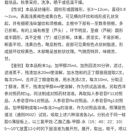
栽培品，秋季采挖，洗净，晒干或低温干燥。
【性状】本品呈纺锤形、圆柱形或圆锥形，长3～12cm，直径0.8
～2cm。表面浅黄褐色或黄白色，可见横向环纹和线形皮孔状突
起，并有细密浅纵皱纹和须根痕。主根中下部有—至数条侧根，多
已折断。有的上端有根茎（芦头），环节明显，茎痕（芦碗）圆形
或半圆形，具不定根（艼）或已折断。体重，质坚实，不易折断，
断面平坦，浅黄白色，略显粉性，皮部可见黄棕色点状树脂道，形
成层环纹棕黄色，木部略呈放射状纹理。气微而特异，味微苦、
甘。
【鉴别】取本品粉末1g，加甲醇25ml，加热回流30分钟，滤过，
滤液蒸干，残渣加水20ml使溶解，加水饱和的正丁醇振摇提取2次，
每次25ml，合并正丁醇提取液，用水洗涤2次，每次10ml，分取正
丁醇液，蒸干，残渣加甲醇4ml使溶解，作为供试品溶液。另取西洋
参对照药材1g，同法制成对照药材溶液。再取拟人参皂苷F11对照
品、人参皂苷Rb1对照品、人参皂苷Re对照品、人参皂苷Rg1对照
品，加甲醇制成每1ml各含2mg的溶液，作为对照品溶液。照薄层色
谱法（通则0502）试验，吸取上述六种溶液各2µl，分别点于同一硅
胶G薄层板上，以三氯甲烷-乙酸乙酯-甲醇-水（15：40：22：10）
5～10℃放置12小时的下层溶液为展开剂，展开，取出，晾干，喷以