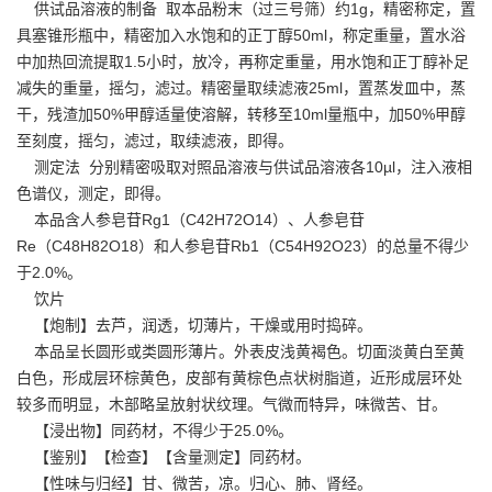
供试品溶液的制备 取本品粉末（过三号筛）约1g，精密称定，置
具塞锥形瓶中，精密加入水饱和的正丁醇50ml，称定重量，置水浴
中加热回流提取1.5小时，放冷，再称定重量，用水饱和正丁醇补足
减失的重量，摇匀，滤过。精密量取续滤液25ml，置蒸发皿中，蒸
干，残渣加50%甲醇适量使溶解，转移至10ml量瓶中，加50%甲醇
至刻度，摇匀，滤过，取续滤液，即得。
测定法 分别精密吸取对照品溶液与供试品溶液各10µl，注入液相
色谱仪，测定，即得。
本品含人参皂苷Rg1（C42H72O14）、人参皂苷
Re（C48H82O18）和人参皂苷Rb1（C54H92O23）的总量不得少
于2.0%。
饮片
【炮制】去芦，润透，切薄片，干燥或用时捣碎。
本品呈长圆形或类圆形薄片。外表皮浅黄褐色。切面淡黄白至黄
白色，形成层环棕黄色，皮部有黄棕色点状树脂道，近形成层环处
较多而明显，木部略呈放射状纹理。气微而特异，味微苦、甘。
【浸出物】同药材，不得少于25.0%。
【鉴别】【检查】【含量测定】同药材。
【性味与归经】甘、微苦，凉。归心、肺、肾经。