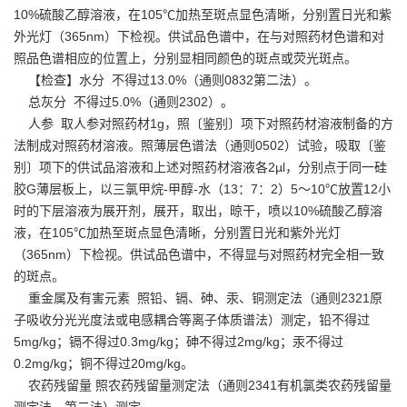
10%硫酸乙醇溶液，在105℃加热至斑点显色清晰，分别置日光和紫
外光灯（365nm）下检视。供试品色谱中，在与对照药材色谱和对
照品色谱相应的位置上，分别显相同颜色的斑点或荧光斑点。
【检查】水分 不得过13.0%（通则0832第二法）。
总灰分 不得过5.0%（通则2302）。
人参 取人参对照药材1g，照〔鉴别〕项下对照药材溶液制备的方
法制成对照药材溶液。照薄层色谱法（通则0502）试验，吸取〔鉴
别〕项下的供试品溶液和上述对照药材溶液各2µl，分别点于同一硅
胶G薄层板上，以三氯甲烷-甲醇-水（13：7：2）5～10℃放置12小
时的下层溶液为展开剂，展开，取出，晾干，喷以10%硫酸乙醇溶
液，在105℃加热至斑点显色清晰，分别置日光和紫外光灯
（365nm）下检视。供试品色谱中，不得显与对照药材完全相一致
的斑点。
重金属及有害元素 照铅、镉、砷、汞、铜测定法（通则2321原
子吸收分光光度法或电感耦合等离子体质谱法）测定，铅不得过
5mg/kg；镉不得过0.3mg/kg；砷不得过2mg/kg；汞不得过
0.2mg/kg；铜不得过20mg/kg。
农药残留量 照农药残留量测定法（通则2341有机氯类农药残留量
测定法－第二法）测定。